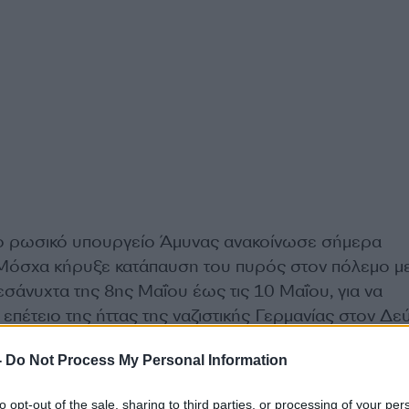
 το ρωσικό υπουργείο Άμυνας ανακοίνωσε σήμερα
η Μόσχα κήρυξε κατάπαυση του πυρός στον πόλεμο με
σάνυχτα της 8ης Μαΐου έως τις 10 Μαΐου, για να
επέτειο της ήττας της ναζιστικής Γερμανίας στον Δε
.
-
Do Not Process My Personal Information
του εορτασμού της 81ης επετείου της νίκης του σοβι
to opt-out of the sale, sharing to third parties, or processing of your per