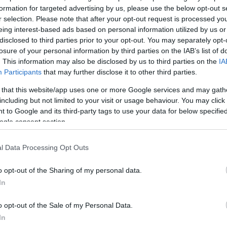
Πατριωτικό Πόλεμο, από τα μεσάνυχτα της 8ης Μαΐ
formation for targeted advertising by us, please use the below opt-out s
ωσική πλευρά κηρύσσει κατάπαυση του πυρός», αναφ
r selection. Please note that after your opt-out request is processed y
eing interest-based ads based on personal information utilized by us or
ίο Άμυνας στην ανακοίνωση του που ανάρτησε στην
disclosed to third parties prior to your opt-out. You may separately opt-
m.
losure of your personal information by third parties on the IAB’s list of
. This information may also be disclosed by us to third parties on the
IA
Participants
that may further disclose it to other third parties.
υ ισχυρίζεται ότι αυτή την περίοδο τα στρατεύματα 
λήρως τις εχθροπραξίες», όπως και ότι στην περίπτ
 that this website/app uses one or more Google services and may gath
ραβιάσει την κατάπαυση του πυρός, ο ρωσικός στρα
including but not limited to your visit or usage behaviour. You may click 
 to Google and its third-party tags to use your data for below specifi
η απάντηση».
ogle consent section.
ΔΙΑΦΗΜΙΣΗ
l Data Processing Opt Outs
o opt-out of the Sharing of my personal data.
In
o opt-out of the Sale of my Personal Data.
In