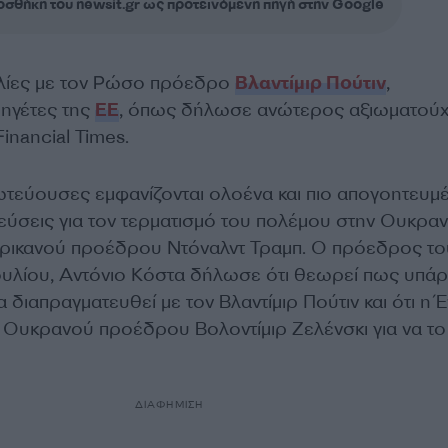
σθήκη του newsit.gr ως προτεινόμενη πηγή στην Google
ιλίες με τον Ρώσο πρόεδρο
Βλαντίμιρ Πούτιν
,
 ηγέτες της
ΕΕ
, όπως δήλωσε ανώτερος αξιωματού
inancial Times.
τεύουσες εμφανίζονται ολοένα και πιο απογοητευμ
εύσεις για τον τερματισμό του πολέμου στην Ουκραν
ερικανού προέδρου Ντόναλντ Τραμπ. Ο πρόεδρος το
λίου, Αντόνιο Κόστα δήλωσε ότι θεωρεί πως υπάρ
α διαπραγματευθεί με τον Βλαντίμιρ Πούτιν και ότι η
υ Ουκρανού προέδρου Βολοντίμιρ Ζελένσκι για να το
ΔΙΑΦΗΜΙΣΗ