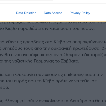
ου το υπουργείο Άμυνας επαναλαμβάνει τις απειλές 
Data Deletion
Data Access
Privacy Policy
 εκπρόσωπος του υπουργείου Εξωτερικών Μαρία
έρει «μαζικό πυραυλικό πλήγμα στο κέντρο του Κιέ
το Κίεβο παραβιάσει την κατάπαυση του πυρός.
ό χθες τις πρεσβείες στο Κίεβο να απομακρύνουν τ
ς υπηκόους τους από την ουκρανική πρωτεύουσα, διό
ων θα είναι αναπόφευκτες» αν η Ουκρανία διαταράξει
τά της ναζιστικής Γερμανίας το Σάββατο.
 και η Ουκρανία συνέχισαν τις επιθέσεις παρά την
η του πυρός που το Κίεβο πρότεινε να τεθεί σε
ερα.
Βλαντιμίρ Πούτιν ανακοίνωσε τη Δευτέρα ότι θα τ