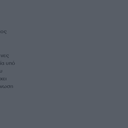
χος
ένες
ία υπό
υ
χει
 Ένωση