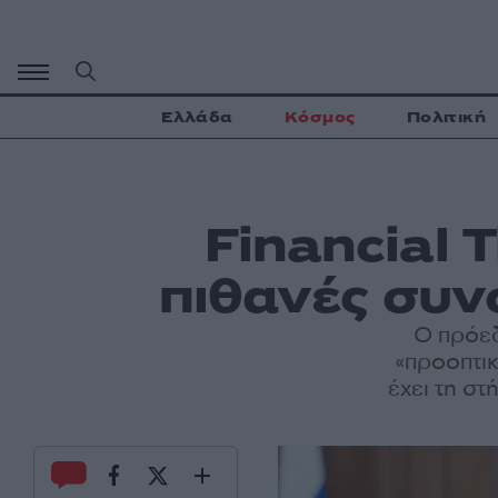
Μετάβαση
σε
περιεχόμενο
Ελλάδα
Κόσμος
Πολιτική
Financial 
πιθανές συνο
Ο πρόεδ
«προοπτικ
έχει τη σ