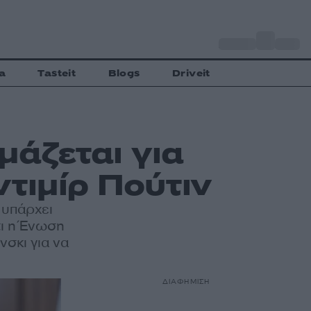
o
Αθήνα
28
C
a
Tasteit
Blogs
Driveit
μάζεται για
ντιμίρ Πούτιν
 υπάρχει
τι η Ένωση
σκι για να
ΔΙΑΦΗΜΙΣΗ