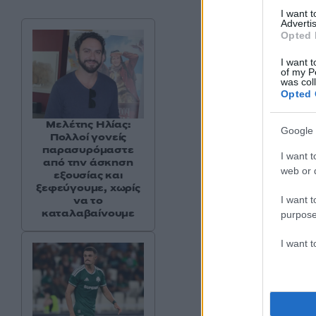
I want 
Advertis
Opted 
I want t
of my P
was col
Opted 
Μελέτης Ηλίας:
Google 
Πολλοί γονείς
παρασυρόμαστε
I want t
από την άσκηση
web or d
εξουσίας και
ξεφεύγουμε, χωρίς
I want t
να το
καταλαβαίνουμε
purpose
I want 