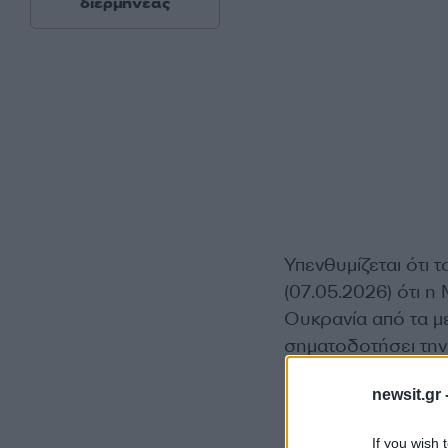
διερμηνέας
Υπενθυμίζεται ότι
(07.05.2026) ότι 
Ουκρανία από τα με
σηματοδοτήσει την 
Παγκόσμιο Πόλεμο
newsit.gr 
«Κατά τη διάρκεια 
If you wish 