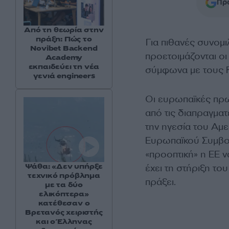
Προ
Από τη θεωρία στην
πράξη: Πώς το
Για πιθανές συνομ
Novibet Backend
προετοιμάζονται οι
Academy
εκπαιδεύει τη νέα
σύμφωνα με τους F
γενιά engineers
Οι ευρωπαϊκές πρω
από τις διαπραγματ
την ηγεσία του Αμ
Ευρωπαϊκού Συμβου
«προοπτική» η ΕΕ ν
Ψάθα: «Δεν υπήρξε
έχει τη στήριξη το
τεχνικό πρόβλημα
πράξει.
με τα δύο
ελικόπτερα»
κατέθεσαν ο
Βρετανός χειριστής
και ο Έλληνας