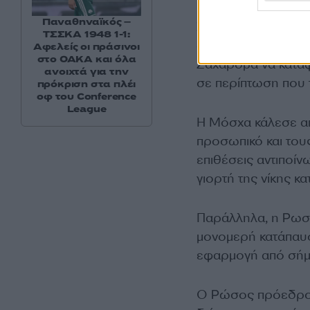
Παναθηναϊκός –
Στην ανακοίνωση τ
ΤΣΣΚΑ 1948 1-1:
διατύπωσε χθες η
Αφελείς οι πράσινοι
στο ΟΑΚΑ και όλα
Ζαχάροβα να καταφ
ανοιχτά για την
σε περίπτωση που 
πρόκριση στα πλέι
οφ του Conference
League
Η Μόσχα κάλεσε απ
προσωπικό και του
επιθέσεις αντιποίν
γιορτή της νίκης κα
Παράλληλα, η Ρωσία
μονομερή κατάπαυσ
εφαρμογή από σήμ
Ο Ρώσος πρόεδρος 