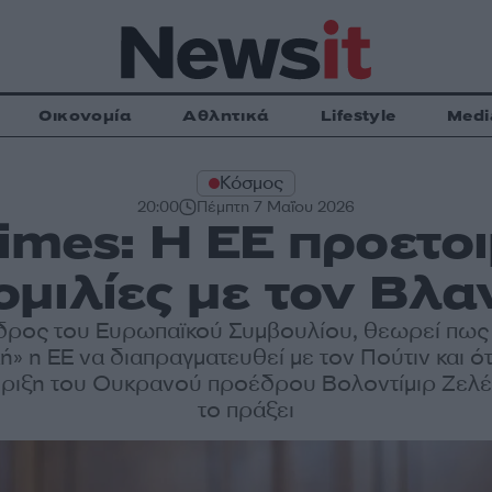
Οικονομία
Αθλητικά
Lifestyle
Medi
Κόσμος
20:00
Πέμπτη 7 Μαΐου 2026
Times: Η ΕΕ προετοι
μιλίες με τον Βλα
ρος του Ευρωπαϊκού Συμβουλίου, θεωρεί πως
ή» η ΕΕ να διαπραγματευθεί με τον Πούτιν και ό
τήριξη του Ουκρανού προέδρου Βολοντίμιρ Ζελέν
το πράξει