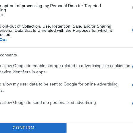
to opt-out of processing my Personal Data for Targeted
ing.
In
o opt-out of Collection, Use, Retention, Sale, and/or Sharing
ersonal Data that Is Unrelated with the Purposes for which it
lected.
Out
consents
o allow Google to enable storage related to advertising like cookies on
evice identifiers in apps.
o allow my user data to be sent to Google for online advertising
s.
to allow Google to send me personalized advertising.
CONFIRM