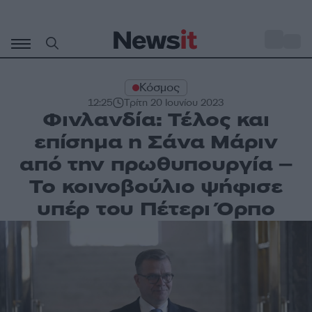
Μετάβαση
σε
o
29
περιεχόμενο
Κόσμος
12:25
Τρίτη 20 Ιουνίου 2023
Φινλανδία: Τέλος και
επίσημα η Σάνα Μάριν
από την πρωθυπουργία –
Το κοινοβούλιο ψήφισε
υπέρ του Πέτερι Όρπο