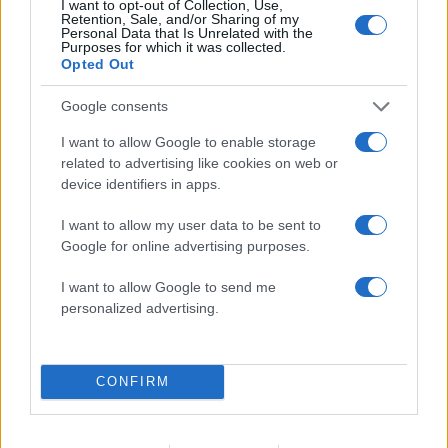
I want to opt-out of Collection, Use,
1
Σέρρες: Βίντεο ντοκουμέντο από το
Retention, Sale, and/or Sharing of my
τροχαίο με νεκρούς μητέρα και γιο – Ο
Personal Data that Is Unrelated with the
οδηγός του φορτηγού κατέγραψε τη
Purposes for which it was collected.
σύγκρουση
Opted Out
2
Marfin: Η 46χρονη πήρε προθεσμία για να
Google consents
απολογηθεί την Τρίτη – «Είναι αθώα,
συμμετείχε στη διαδήλωση όπως και
I want to allow Google to enable storage
100.000 άτομα»
related to advertising like cookies on web or
3
Σίντνεϊ Τάουλ: Πέθανε σε ηλικία 26 ετών η
device identifiers in apps.
σταρ του TikTok – Kατέγραφε τη ζωή της
με τον καρκίνο
I want to allow my user data to be sent to
4
Μεταφορές χρημάτων: Πότε μπορεί να
Google for online advertising purposes.
θεωρηθούν δωρεές και να επιβληθεί φόρος
– Τι ισχυεί για τις γονικές παροχές
I want to allow Google to send me
5
personalized advertising.
Κυψέλη: «Δεν μπορώ να το πιστέψω» –
Σοκαρισμένο το ζευγάρι Αμερικανών που
φιλοξενούσε τον 26χρονο Αφγανό στη
Λέσβο
CONFIRM
Πιο σχολιασμένα