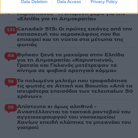
Data Deletion
Data Access
Privacy Policy
Έφυγαν οι συνεργάτες, μένει η Μαρία
184
Καρυστιανού - Η επόμενη μέρα για την
«Ελπίδα για τη Δημοκρατία»
Canadair 515: Οι πρώτες εικόνες από την
131
κατασκευή του αεροσκάφους που θα
επιχειρεί και τη νύχτα στα μέτωπα της
φωτιάς
Βγήκαν ξανά τα μαχαίρια στην Ελπίδα
68
για τη Δημοκρατία: «Καρυστιανού,
Γρατσία και Γαλανός μετέτρεψαν το
κίνημα σε φοβικό αρχηγικό κόμμα»
Το πολωμένο μελτέμι που τροφοδότησε
59
τις φωτιές σε Αττική και Βοιωτία: «Από τα
ισχυρότερα επεισόδια των τελευταίων 50
χρόνων»
Απίστευτο κι όμως αληθινό -
55
Aναστέλλονται τα τακτικά ραντεβού του
αγγειοχειρουργού του νοσοκομείου
Χανίων επειδή κλάπηκε το μηχανάκι του
γιατρού