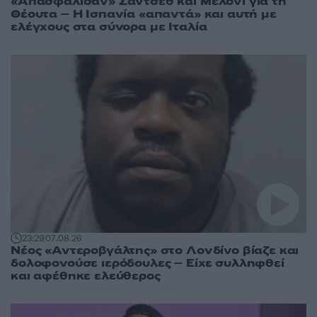
«Απασφάλισαν» Σάντσεθ και Μελόνι για τη
Θέουτα – Η Ισπανία «απαντά» και αυτή με
ελέγχους στα σύνορα με Ιταλία
23:29
07.08.26
Νέος «Αντεροβγάλτης» στο Λονδίνο βίαζε και
δολοφονούσε ιερόδουλες – Είχε συλληφθεί
και αφέθηκε ελεύθερος