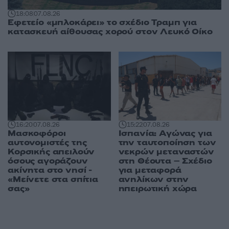
18:08
07.08.26
Εφετείο «μπλοκάρει» το σχέδιο Τραμπ για
κατασκευή αίθουσας χορού στον Λευκό Οίκο
16:20
07.08.26
15:22
07.08.26
Μασκοφόροι
Ισπανία: Αγώνας για
αυτονομιστές της
την ταυτοποίηση των
Κορσικής απειλούν
νεκρών μεταναστών
όσους αγοράζουν
στη Θέουτα – Σχέδιο
ακίνητα στο νησί -
για μεταφορά
«Μείνετε στα σπίτια
ανηλίκων στην
σας»
ηπειρωτική χώρα