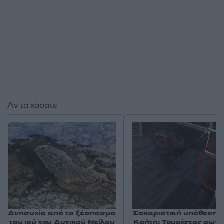
Αν τα χάσατε
Ανησυχία από το ξέσπασμα
Σοκαριστική υπόθεση 
του ιού του Δυτικού Νείλου
Κρήτη: Τουρίστας ρωτ