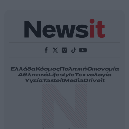
Ελλάδα
Κόσμος
Πολιτική
Οικονομία
Αθλητικά
Lifestyle
Τεχνολογία
Υγεία
Tasteit
Media
Driveit