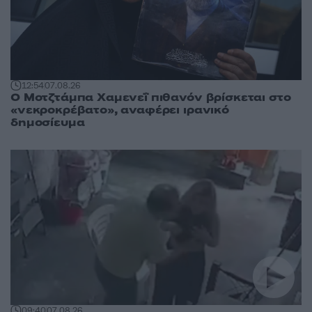
12:54
07.08.26
Ο Μοτζτάμπα Χαμενεΐ πιθανόν βρίσκεται στο
«νεκροκρέβατο», αναφέρει ιρανικό
δημοσίευμα
09:40
07.08.26