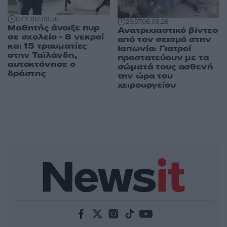
07:13
07.08.26
23:57
06.08.26
Μαθητής άνοιξε πυρ
Ανατριχιαστικό βίντεο
σε σχολείο - 8 νεκροί
από τον σεισμό στην
και 15 τραυματίες
Ιαπωνία: Γιατροί
στην Ταϊλάνδη,
προστατεύουν με τα
αυτοκτόνησε ο
σώματά τους ασθενή
δράστης
την ώρα του
χειρουργείου