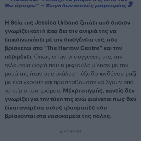
Λονδίνο: “Πέταξε το μωρό της από τον
9ο όροφο” – Συγκλονιστικές μαρτυρίες
Η θεία της Jessica Urbano ζητάει από όποιον
γνωρίζει κάτι ή έχει δει την ανιψιά της να
επικοινωνήσει με την οικογένεια της, που
βρίσκεται στο “The Harrow Centre” και την
περιμένει
. Όπως είπαν οι συγγενείς της, την
τελευταία φορά που η μικρούλα μίλησε με την
μαμά της ήταν στις σκάλες – έξοδο κινδύνου μαζί
με ένα γκρουπ και προσπαθούσαν να βγουν από
το κτίριο του τρόμου.
Μέχρι στιγμής, κανείς δεν
γνωρίζει για την τύχη της ενώ φαίνεται πως δεν
είναι ανάμεσα στους τραυματίες που
βρίσκονται στα νοσοκομεία της πόλης.
ΔΙΑΦΗΜΙΣΗ