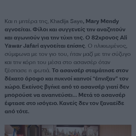
Και η μητέρα της, Khadija Saye
, Mary Mendy
αγνοείται. Φίλοι και συγγενείς την αναζητούν
και αγωνιούν για την τύχη της. Ο 82χρονος Ali
Yawar Jafari αγνοείται επίσης
. Ο ηλικιωμένος,
σύμφωνα με τον γιο του, ήταν μαζί με την σύζυγο
και την κόρη του μέσα στο ασανσέρ όταν
ξέσπασε η φωτιά.
Το ασανσέρ σταμάτησε στον
δέκατο όροφο και πυκνοί καπνοί “έπνιξαν” τον
χώρο. Εκείνος βγήκε από το ασανσέρ γιατί δεν
μπορούσε να αναπνεύσει… Μετά το ασανσέρ
έφτασε στο ισόγειο. Κανείς δεν τον ξαναείδε
από τότε.