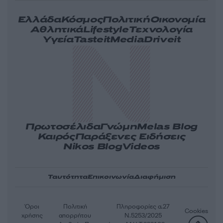
Ελλάδα
Κόσμος
Πολιτική
Οικονομία
Αθλητικά
Lifestyle
Τεχνολογία
Υγεία
Tasteit
Media
Driveit
Πρωτοσέλιδα
Γνώμη
Melas Blog
Καιρός
Παράξενες Ειδήσεις
Nikos Blog
Videos
Ταυτότητα
Επικοινωνία
Διαφήμιση
Όροι
Πολιτική
Πληροφορίες α.27
Cookies
χρήσης
απορρήτου
Ν.5253/2025