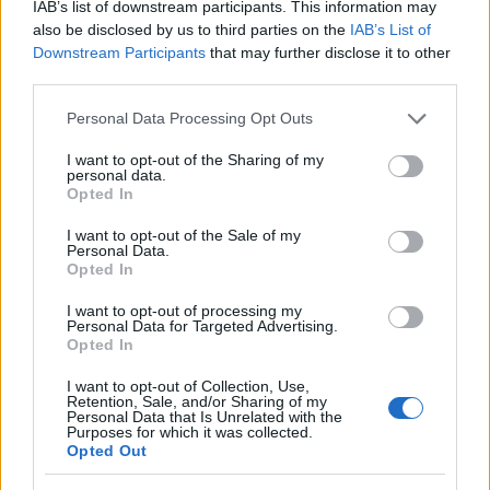
IAB’s list of downstream participants. This information may
also be disclosed by us to third parties on the
IAB’s List of
Downstream Participants
that may further disclose it to other
third parties.
Please note that this website/app uses one or more Google
Personal Data Processing Opt Outs
services and may gather and store information including but
not limited to your visit or usage behaviour. You may click to
I want to opt-out of the Sharing of my
personal data.
grant or deny consent to Google and its third-party tags to
Opted In
use your data for below specified purposes in below Google
consent section.
I want to opt-out of the Sale of my
Personal Data.
Opted In
I want to opt-out of processing my
Personal Data for Targeted Advertising.
Opted In
Υπάρχουν επίσης αναφορές ότι αγνοούνται
πολλά παιδιά, μιας και δεκάδες μαθητές κάνουν
I want to opt-out of Collection, Use,
Retention, Sale, and/or Sharing of my
posts για φίλους τους.
Personal Data that Is Unrelated with the
Purposes for which it was collected.
Opted Out