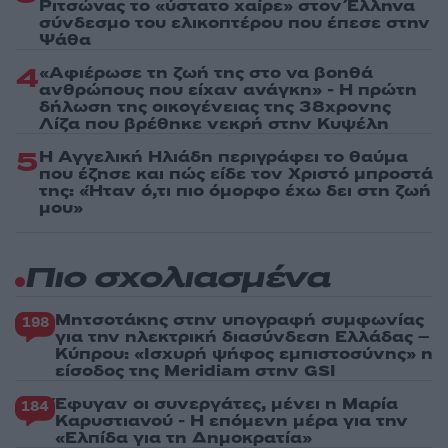
Ριτσώνας το «ύστατο χαίρε» στον Έλληνα
σύνδεσμο του ελικοπτέρου που έπεσε στην
Ψάθα
4
«Αφιέρωσε τη ζωή της στο να βοηθά
ανθρώπους που είχαν ανάγκη» - Η πρώτη
δήλωση της οικογένειας της 38χρονης
Λίζα που βρέθηκε νεκρή στην Κυψέλη
5
Η Αγγελική Ηλιάδη περιγράφει το θαύμα
που έζησε και πώς είδε τον Χριστό μπροστά
της: «Ήταν ό,τι πιο όμορφο έχω δει στη ζωή
μου»
Πιο σχολιασμένα
Μητσοτάκης στην υπογραφή συμφωνίας
198
για την ηλεκτρική διασύνδεση Ελλάδας –
Κύπρου: «Ισχυρή ψήφος εμπιστοσύνης» η
είσοδος της Meridiam στην GSI
Έφυγαν οι συνεργάτες, μένει η Μαρία
184
Καρυστιανού - Η επόμενη μέρα για την
«Ελπίδα για τη Δημοκρατία»