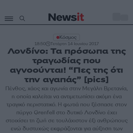
Μετάβαση
σε
o
35
περιεχόμενο
Κόσμος
18:50
Τετάρτη 14 Ιουνίου 2017
Λονδίνο: Τα πρόσωπα της
τραγωδίας που
αγνοούνται! “Πες της ότι
την αγαπάς” [pics]
Πένθος, χάος και αγωνία στην Μεγάλη Βρετανία,
η οποία καλείται να αντιμετωπίσει ακόμη ένα
τραγικό περιστατικό. Η φωτιά που ξέσπασε στον
πύργο Grenfell στο δυτικό Λονδίνο έχει
στοιχίσει τη ζωή σε τουλάχιστον έξι ανθρώπους
ενώ δυστυχώς εκφράζονται για αύξηση των