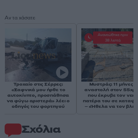
Αν τα χάσατε
Ανανεώθηκε πριν
38 λεπτά
Τροχαίο στις Σέρρες:
Μυστράς: 11 μήνες μ
«Ξαφνικά μου ήρθε το
αναστολή στον 55χρ
αυτοκίνητο, προσπάθησα
που έκρυβε τον νεκ
να φύγω αριστερά» λέει ο
πατέρα του σε καταψ
οδηγός του φορτηγού
– «Ήθελα να τον βλέ
Σχόλια