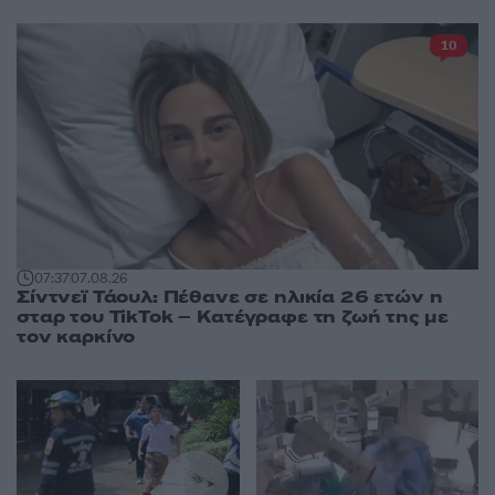
10
07:37
07.08.26
Σίντνεϊ Τάουλ: Πέθανε σε ηλικία 26 ετών η
σταρ του TikTok – Kατέγραφε τη ζωή της με
τον καρκίνο