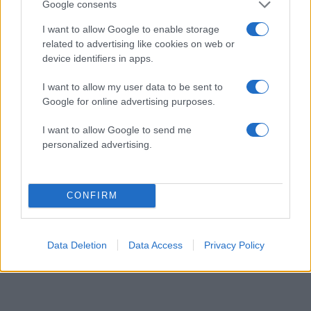
14 year old boy on BBC saying some of his
Google consents
classmates are “missing.” Heartbreaking.
I want to allow Google to enable storage
#Grenfelltower
related to advertising like cookies on web or
device identifiers in apps.
— Carl Hendrick (@C_Hendrick)
June 14,
I want to allow my user data to be sent to
2017
Google for online advertising purposes.
I want to allow Google to send me
ΔΙΑΦΗΜΙΣΗ
personalized advertising.
CONFIRM
Data Deletion
Data Access
Privacy Policy