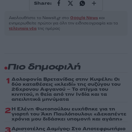
Share:
Ακολουθήστε το Νewsit.gr στο
Google News
και
ενημερωθείτε πρώτοι για όλη την ειδησεογραφία και τα
τελευταία νέα
της ημέρας
Πιο δημοφιλή
1
Δολοφονία Βρετανίδας στην Κυψέλη: Οι
δύο καταθέσεις «κλειδί» της συζύγου του
26χρονου Αφγανού – Το στίγμα του
κινητού, η θεία από την Ινδία και τα
απειλητικά μηνύματα
2
Η Ελένη Φωτοπούλου ευχήθηκε για τη
γιορτή του Άκη Παυλόπουλου: «Δεκαπέντε
χρόνια μου διδάσκει υπομονή και αγάπη»
3
Αριστοτέλης Δαμίγος: Στο Αποτεφρωτήριο