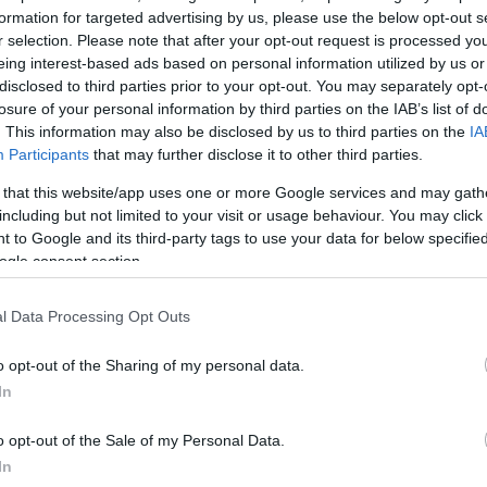
formation for targeted advertising by us, please use the below opt-out s
r selection. Please note that after your opt-out request is processed y
eing interest-based ads based on personal information utilized by us or
disclosed to third parties prior to your opt-out. You may separately opt-
losure of your personal information by third parties on the IAB’s list of
. This information may also be disclosed by us to third parties on the
IA
Participants
that may further disclose it to other third parties.
 that this website/app uses one or more Google services and may gath
including but not limited to your visit or usage behaviour. You may click 
 to Google and its third-party tags to use your data for below specifi
ς και υπόδησης έχουν αρχίσει να προσέχουν ιδιαίτερ
ogle consent section.
χειρηματικής τους δραστηριότητας στο περιβάλλον κ
παραγωγής τους, καθώς οι καταναλωτές
l Data Processing Opt Outs
 ολοένα και περισσότερο οικολογικά ως προς τις επ
o opt-out of the Sharing of my personal data.
In
o opt-out of the Sale of my Personal Data.
, τα βραβεία και η… λάμψη!
In