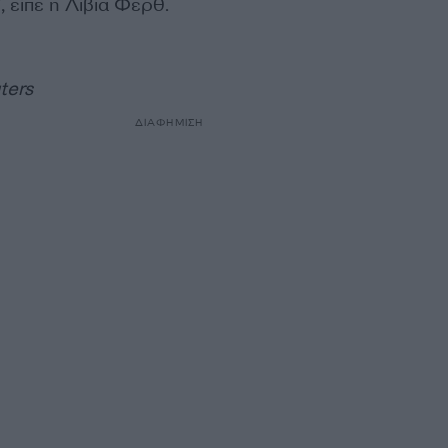
 είπε η Λίβια Φερθ.
ters
ΔΙΑΦΗΜΙΣΗ