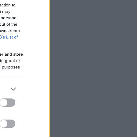
ection to
ou may
 personal
out of the
 downstream
B’s List of
er and store
to grant or
ed purposes
α τις
αθώς
ιλογές