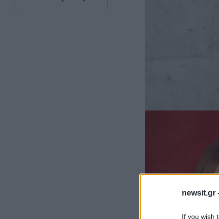
newsit.gr 
If you wish 