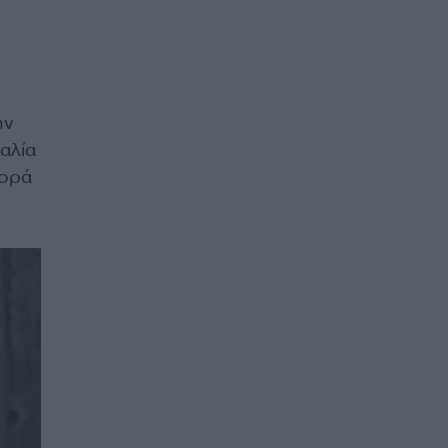
ην
αλία
φορά