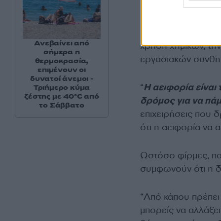
Ο πρόεδρος της Ε
δήλωσε ότι η περιβ
κατάργηση της γούν
Ανεβαίνει από
χρήση χημικών, τη
σήμερα η
εργασιακών συνθη
θερμοκρασία,
επιμένουν οι
δυνατοί άνεμοι -
“
Η αειφορία είναι 
Τριήμερο κύμα
ζέστης με 40°C από
δρόμος για να πά
το Σάββατο
επιχειρήσεις που δ
ότι η αειφορία να
Ωστόσο φίρμες, παρ
συμφωνούν ότι η δ
“Από κάπου πρέπει 
μπορείς να αλλάξεις