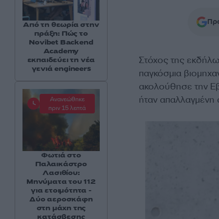
Προ
Από τη θεωρία στην
πράξη: Πώς το
Novibet Backend
Academy
Στόχος της εκδήλω
εκπαιδεύει τη νέα
γενιά engineers
παγκόσμια βιομηχα
ακολούθησε την Ε
ήταν απαλλαγμένη 
Ανανεώθηκε
πριν 15 λεπτά
Φωτιά στο
Παλαικάστρο
Λασιθίου:
Μηνύματα του 112
για ετοιμότητα -
Δύο αεροσκάφη
στη μάχη της
κατάσβεσης