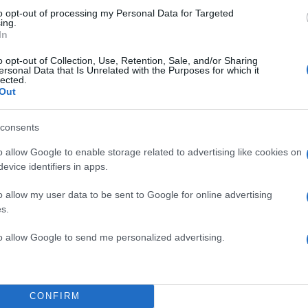
ία δόθηκαν κατά τη διοργάνωση “Green Carpet fash
to opt-out of processing my Personal Data for Targeted
ing.
ατοποιήθηκε για δεύτερη χρονιά. Ο θεσμός υποστηρ
In
ση Μόδας της Ιταλίας (CNMI) και τη συμβουλευτική ε
o opt-out of Collection, Use, Retention, Sale, and/or Sharing
co-Age που ιδρύθηκε και διευθύνεται από την Ιταλίδα
ersonal Data that Is Unrelated with the Purposes for which it
lected.
ου Κόλιν Φερθ, η οποία είναι κινηματογραφική παρα
Out
consents
o allow Google to enable storage related to advertising like cookies on
είναι πολύ όμορφη και επικερδής, αλλά είναι σημαντι
evice identifiers in apps.
 εδώ για έναν πραγματικό σκοπό”, δήλωσε το μοντέλ
o allow my user data to be sent to Google for online advertising
 54χρονη Ελ ΜακΦέρσον.
s.
to allow Google to send me personalized advertising.
ητές των βραβείων, που ανταμείφθηκαν για τη δέσμ
α και την επένδυσή τους στην αλλαγή, ήταν η ΜακΦ
ιοί του ιταλικού οίκου Salvatore Ferragamo SpA.
CONFIRM