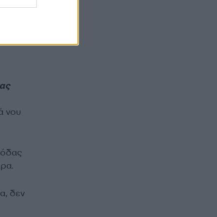
πάσα
η
νας
ά νου
μόδας
όρα.
α, δεν
ι