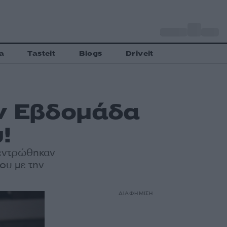
o
Αθήνα
27
C
a
Tasteit
Blogs
Driveit
ν Εβδομάδα
!
κεντρώθηκαν
ου με την
ΔΙΑΦΗΜΙΣΗ