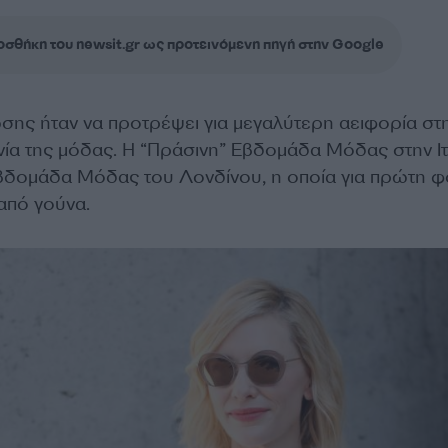
σθήκη του newsit.gr ως προτεινόμενη πηγή στην Google
σης ήταν να προτρέψει για μεγαλύτερη αειφορία στ
νία της μόδας. Η “Πράσινη” Εβδομάδα Μόδας στην Ιτ
βδομάδα Μόδας του Λονδίνου, η οποία για πρώτη 
από γούνα.