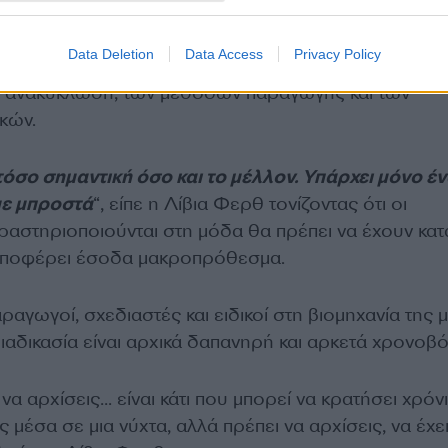
θνικής Ένωσης Μόδας της Ιταλίας (CNMI) Κάρλο Κα
αλλοντική βιωσιμότητα δεν εξαρτάται μόνο από την
Data Deletion
Data Access
Privacy Policy
ας, αλλά και από την αναβάθμιση των κανόνων για τ
ν ανακύκλωση, των μεθόδων παραγωγής και των
κών.
τόσο σημαντική όσο και το μέλλον. Υπάρχει μόνο έ
με μπροστά
“, είπε η Λίβια Φερθ τονίζοντας ότι οι
ραστηριοποιούνται στη μόδα θα πρέπει να έχουν κατ
 αποφέρει έσοδα μακροπρόθεσμα.
αγωγοί, σχεδιαστές και ειδικοί στη βιομηχανία της 
ιαδικασία είναι αρχικά δαπανηρή και αρκετά χρονοβ
να αρχίσεις… είναι κάτι που μπορεί να κρατήσει χρόνι
 μέσα σε μια νύχτα, αλλά πρέπει να αρχίσεις, να έχε