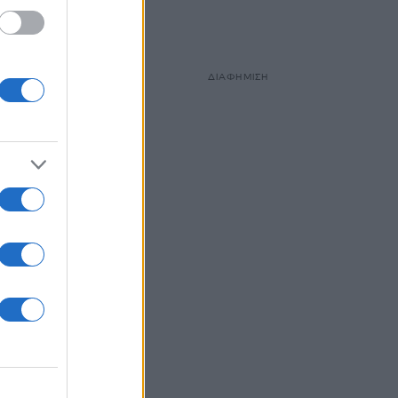
ion
ίζεται
ταιρία
ΔΙΑΦΗΜΙΣΗ
 Λίβια
γωγός.
κό για
ο από
ευσή
έρσον