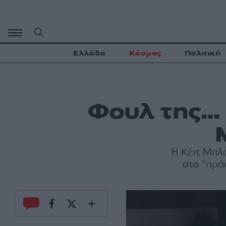
Μετάβαση
σε
περιεχόμενο
Ελλάδα
Κόσμος
Πολιτική
Φουλ της…
Η Κέιτ Μπλ
στο "πρά