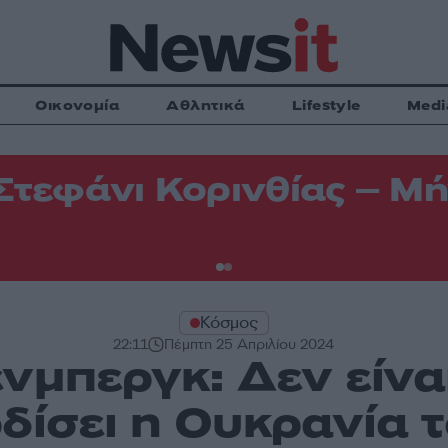
Οικονομία
Αθλητικά
Lifestyle
Medi
Στεφάνι Κορινθίας – Μή
Κόσμος
22:11
Πέμπτη 25 Απριλίου 2024
ενμπεργκ: Δεν είνα
ρδίσει η Ουκρανία 