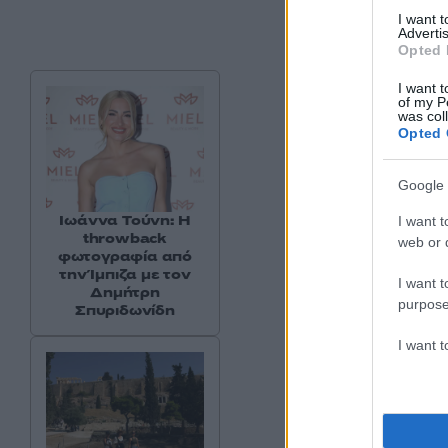
I want 
Advertis
Opted 
I want t
of my P
was col
Opted 
Google 
Ιωάννα Τούνη: Η
I want t
throwback
web or d
φωτογραφία από
την Ίμπιζα με τον
I want t
Δημήτρη
purpose
Σπυριδωνίδη
I want 