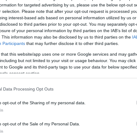
ι Δυτικοί, σ.σ.) σε πραγματικές παραδόσεις όπλων κ
formation for targeted advertising by us, please use the below opt-out s
α το πράξουμε γρήγορα”, τόνισε.
r selection. Please note that after your opt-out request is processed y
eing interest-based ads based on personal information utilized by us or
disclosed to third parties prior to your opt-out. You may separately opt-
στόσο, χαιρέτισε την έγκριση από το Κογκρέσο του
losure of your personal information by third parties on the IAB’s list of
κού πακέτου στρατιωτικής βοήθειας προς την Ουκρα
. This information may also be disclosed by us to third parties on the
IA
Participants
that may further disclose it to other third parties.
δισεκατομμυρίων δολαρίων, καθώς και δεσμεύσεις 
υ αναλήφθηκαν από άλλες χώρες, ανάμεσά τους η
 that this website/app uses one or more Google services and may gath
ία και η Ολλανδία.
including but not limited to your visit or usage behaviour. You may click 
 to Google and its third-party tags to use your data for below specifi
ogle consent section.
ΔΙΑΦΗΜΙΣΗ
l Data Processing Opt Outs
o opt-out of the Sharing of my personal data.
In
o opt-out of the Sale of my Personal Data.
In