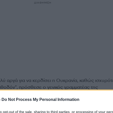
ΔΙΑΦΗΜΙΣΗ
ολύ αργά για να κερδίσει η Ουκρανία, καθώς ισχυρό
καθοδόν”, πρόσθεσε ο γενικός γραμματέας της
Συμμαχίας.
-
Do Not Process My Personal Information
μας ευθύνη να μετατρέψουμε τις δεσμεύσεις” (που
to opt-out of the sale, sharing to third parties, or processing of your per