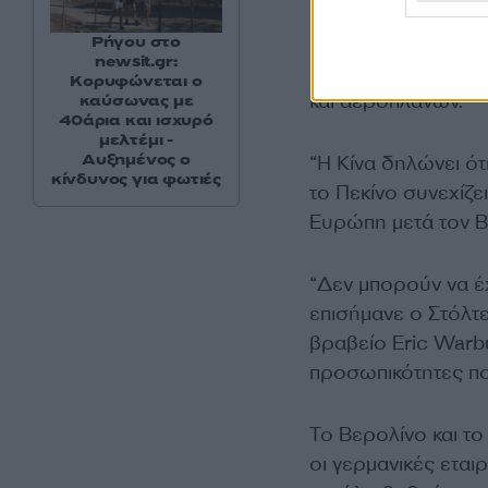
Παράλληλα, ο Στόλτ
“υποστηρίζει την π
Ρήγου στο
newsit.gr:
μπορούν να χρησι
Κορυφώνεται ο
και αεροπλάνων.
καύσωνας με
40άρια και ισχυρό
μελτέμι -
Αυξημένος ο
“Η Κίνα δηλώνει ότ
κίνδυνος για φωτιές
το Πεκίνο συνεχίζ
Ευρώπη μετά τον Β
“Δεν μπορούν να έχ
επισήμανε ο Στόλτ
βραβείο Eric Warbu
προσωπικότητες που
Το Βερολίνο και το
οι γερμανικές εται