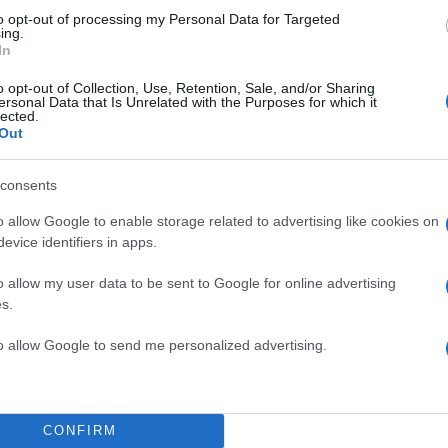
to opt-out of processing my Personal Data for Targeted
ing.
In
o opt-out of Collection, Use, Retention, Sale, and/or Sharing
ersonal Data that Is Unrelated with the Purposes for which it
lected.
Out
consents
o allow Google to enable storage related to advertising like cookies on
evice identifiers in apps.
o allow my user data to be sent to Google for online advertising
s.
to allow Google to send me personalized advertising.
CONFIRM