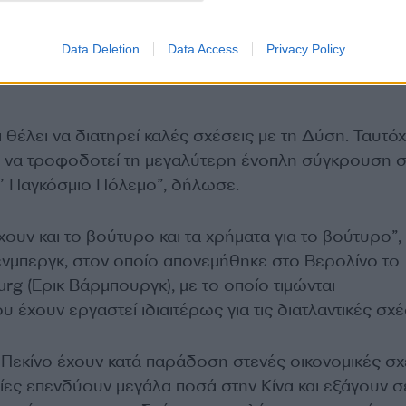
ενμπεργκ επέκρινε την Κίνα, κατηγορώντας το Πεκίν
ολεμική οικονομία της Ρωσίας” με τεχνολογίες αιχμή
Data Deletion
Data Access
Privacy Policy
μοποιηθούν για την παραγωγή πυραύλων, αρμάτων μ
ι θέλει να διατηρεί καλές σχέσεις με τη Δύση. Ταυτό
ει να τροφοδοτεί τη μεγαλύτερη ένοπλη σύγκρουση 
’ Παγκόσμιο Πόλεμο”, δήλωσε.
ουν και το βούτυρο και τα χρήματα για το βούτυρο”,
ενμπεργκ, στον οποίο απονεμήθηκε στο Βερολίνο το
rg (Έρικ Βάρμπουργκ), με το οποίο τιμώνται
 έχουν εργαστεί ιδιαιτέρως για τις διατλαντικές σχέ
 Πεκίνο έχουν κατά παράδοση στενές οικονομικές σχ
ρίες επενδύουν μεγάλα ποσά στην Κίνα και εξάγουν σ