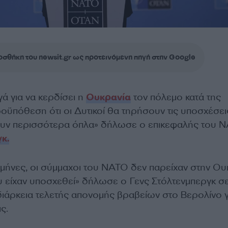
σθήκη του newsit.gr ως προτεινόμενη πηγή στην Google
γά για να κερδίσει η
Ουκρανία
τον πόλεμο κατά της
οϋπόθεση ότι οι Δυτικοί θα τηρήσουν τις υποσχέσει
χουν περισσότερα όπλα» δήλωσε ο επικεφαλής του 
κ.
 μήνες, οι σύμμαχοι του ΝΑΤΟ δεν παρείχαν στην Ου
υ είχαν υποσχεθεί» δήλωσε ο Γενς Στόλτενμπεργκ σ
 διάρκεια τελετής απονομής βραβείων στο Βερολίνο γι
ς.