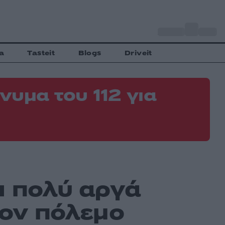
o
Αθήνα
35
C
a
Tasteit
Blogs
Driveit
νυμα του 112 για
Φ
ε
ι πολύ αργά
τον πόλεμο