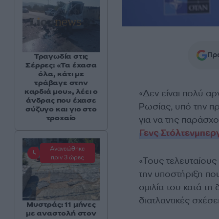
Προ
Τραγωδία στις
Σέρρες: «Τα έχασα
όλα, κάτι με
τράβαγε στην
καρδιά μου», λέει ο
«Δεν είναι πολύ αρ
άνδρας που έχασε
Ρωσίας, υπό την πρ
σύζυγο και γιο στο
τροχαίο
για να της παράσ
Γενς Στόλτενμπεργ
Ανανεώθηκε
πριν 3 ώρες
«Τους τελευταίους
την υποστήριξη πο
ομιλία του κατά τη
διατλαντικές σχέσει
Μυστράς: 11 μήνες
με αναστολή στον