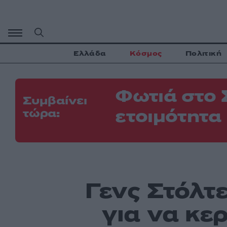
Μετάβαση
σε
περιεχόμενο
Ελλάδα
Κόσμος
Πολιτική
Φωτιά στο 
Συμβαίνει
ετοιμότητα
τώρα:
Γενς Στόλτ
για να κε