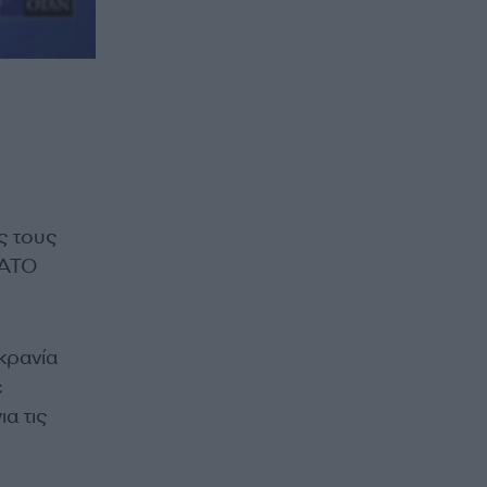
ς τους
ΝΑΤΟ
κρανία
ε
α τις