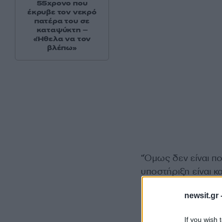
55χρονο που
έκρυβε τον νεκρό
πατέρα του σε
καταψύκτη –
«Ήθελα να τον
βλέπω»
“Όμως δεν είναι π
υποστήριξη είναι 
Βορειοατλαντικής 
newsit.gr 
“Είναι πλέον δική 
If you wish 