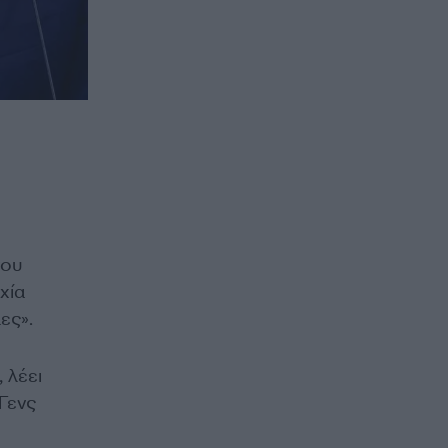
του
χία
ες».
 λέει
Γενς