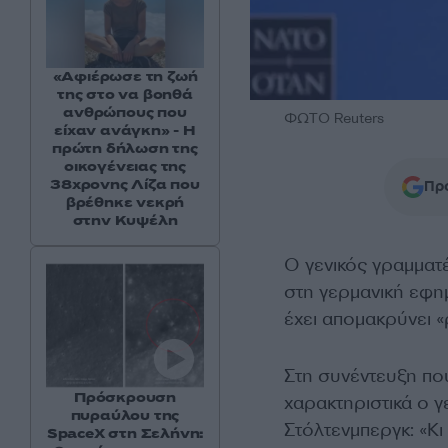
«Αφιέρωσε τη ζωή
της στο να βοηθά
ανθρώπους που
ΦΩΤΟ Reuters
είχαν ανάγκη» - Η
πρώτη δήλωση της
οικογένειας της
38χρονης Λίζα που
Προ
βρέθηκε νεκρή
στην Κυψέλη
O γενικός γραμματ
στη γερμανική εφημ
έχει απομακρύνει «
Στη συνέντευξη πο
Πρόσκρουση
χαρακτηριστικά ο γ
πυραύλου της
Στόλτενμπεργκ: «Κι
SpaceX στη Σελήνη: