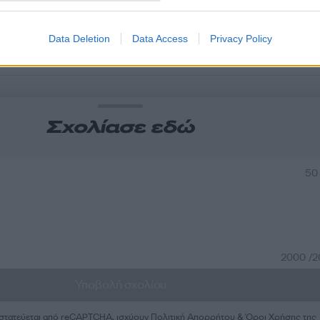
Data Deletion
Data Access
Privacy Policy
α
Σχολίασε εδώ
50
2000 /
Υποβολή σχολίου
ροστατεύεται από reCAPTCHA, ισχύουν
Πολιτική Απορρήτου
&
Όροι Χρήσης
της