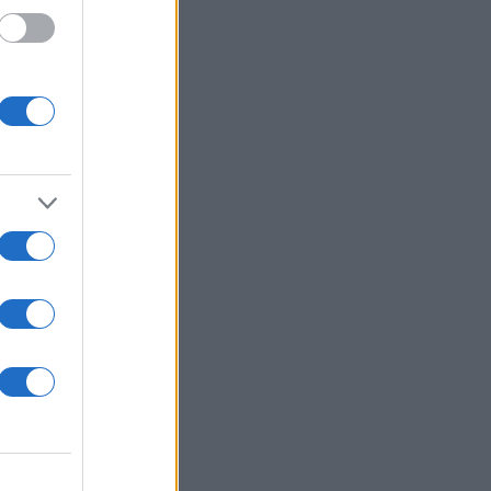
ριο
ικών