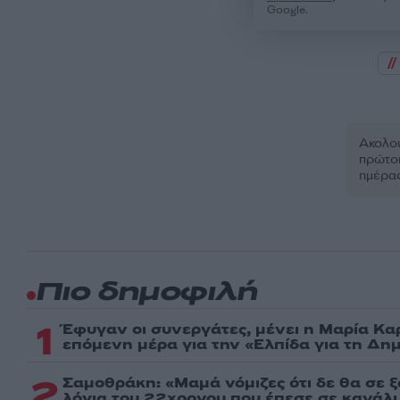
Google.
Ακολου
πρώτοι
ημέρα
Πιο δημοφιλή
1
Έφυγαν οι συνεργάτες, μένει η Μαρία Κα
επόμενη μέρα για την «Ελπίδα για τη Δη
2
Σαμοθράκη: «Μαμά νόμιζες ότι δε θα σε 
λόγια του 22χρονου που έπεσε σε κανάλι