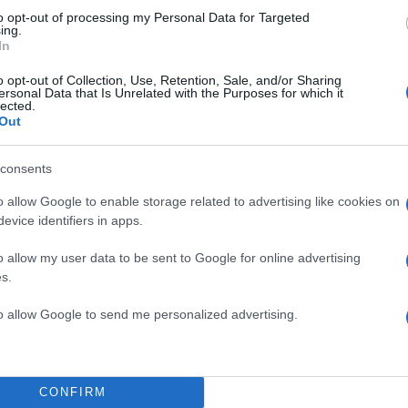
ί, όπως παρατηρεί και το Reuters, ότι ήδη τον Οκτώβ
to opt-out of processing my Personal Data for Targeted
ing.
είχε ανακοινώσει την απομάκρυνση οκτώ μελών της
In
 στη Βορειοατλαντική Συμμαχία, τα οποία στην
o opt-out of Collection, Use, Retention, Sale, and/or Sharing
ούσαν ως «μη δηλωμένοι αξιωματικοί ρωσικών μυστ
ersonal Data that Is Unrelated with the Purposes for which it
lected.
Out
ΔΙΑΦΗΜΙΣΗ
consents
o allow Google to enable storage related to advertising like cookies on
evice identifiers in apps.
o allow my user data to be sent to Google for online advertising
s.
to allow Google to send me personalized advertising.
CONFIRM