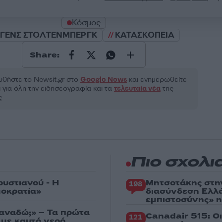
Κόσμος
ΓΕΝΣ ΣΤΟΛΤΕΝΜΠΕΡΓΚ
ΚΑΤΑΣΚΟΠΕΙΑ
Share:
θήστε το Νewsit.gr στο
Google News
και ενημερωθείτε
 για όλη την ειδησεογραφία και τα
τελευταία νέα
της
ς
Πιο σχολι
ρυστιανού - Η
Μητσοτάκης στη
198
μοκρατία»
διασύνδεση Ελλ
εμπιστοσύνης» η
ξαναδώ;» – Τα πρώτα
Canadair 515: Ο
121
 με καυτό νερό