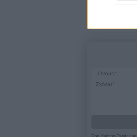
Σχόλι
Όροι Χρήσης
. Το site π