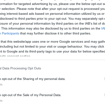
formation for targeted advertising by us, please use the below opt-out s
εδώ και πολλά χρόνια. Παρατηρούμε επίσης ότι έχ
r selection. Please note that after your opt-out request is processed y
να εντείνουν τις δραστηριότητές τους. Από την άλλη
eing interest-based ads based on personal information utilized by us or
οι νατοϊκοί σύμμαχοι παρακολουθούν πολύ στενά αυτ
disclosed to third parties prior to your opt-out. You may separately opt-
losure of your personal information by third parties on the IAB’s list of
. This information may also be disclosed by us to third parties on the
IA
Participants
that may further disclose it to other third parties.
η του γενικού γραμματέα, υψηλόβαθμος αξιωματούχ
 that this website/app uses one or more Google services and may gath
τι τυπικά η ρήξη μεταξύ ΝΑΤΟ και Ρωσίας είχε επέλ
including but not limited to your visit or usage behaviour. You may click 
ριο του 2021, μερικούς μήνες δηλαδή πριν από τη 
 to Google and its third-party tags to use your data for below specifi
ogle consent section.
ανία, όταν η Ρωσία ανέστειλε τη διπλωματική αποστ
l Data Processing Opt Outs
όπως αναφέρει το πρακτορείο Reuters, έσπευσε επ
o opt-out of the Sharing of my personal data.
 την επίμαχη συνέντευξη, ότι ο γενικός γραμματέας
In
ιστατικά που συνέβησαν τα τελευταία χρόνια και όχι
o opt-out of the Sale of my Personal Data.
.
In