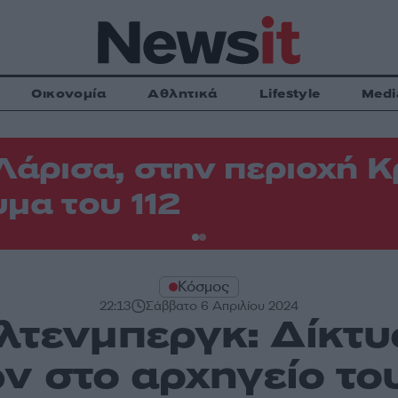
Οικονομία
Αθλητικά
Lifestyle
Medi
Λάρισα, στην περιοχή
μα του 112
Κόσμος
22:13
Σάββατο 6 Απριλίου 2024
όλτενμπεργκ: Δίκτ
 στο αρχηγείο το