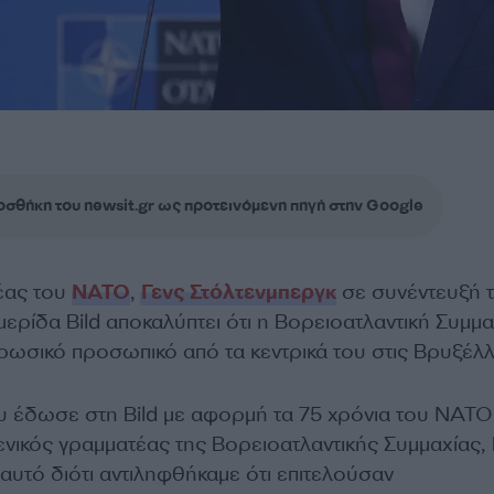
σθήκη του newsit.gr ως προτεινόμενη πηγή στην Google
έας του
ΝΑΤΟ
,
Γενς Στόλτενμπεργκ
σε συνέντευξή 
ερίδα Bild αποκαλύπτει ότι η Βορειοατλαντική Συμμα
ρωσικό προσωπικό από τα κεντρικά του στις Βρυξέλλ
υ έδωσε στη Bild με αφορμή τα 75 χρόνια του ΝΑΤΟ,
ενικός γραμματέας της Βορειοατλαντικής Συμμαχίας, 
 αυτό διότι αντιληφθήκαμε ότι επιτελούσαν