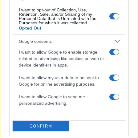
εξαιρετικά περίπλοκα, αλλά εξαιρετικά
I want to opt-out of Collection, Use,
ενδιαφέροντα και σημαντικά, θέματα».
Retention, Sale, and/or Sharing of my
Personal Data that Is Unrelated with the
Purposes for which it was collected.
Opted Out
Το Πεντάγωνο παρακολουθεί εδώ και δεκαετίες
αναφορές για αυτό που αποκαλεί μη
Google consents
αναγνωρισμένα εναέρια φαινόμενα, ή UAP.
I want to allow Google to enable storage
Ωστόσο, ο στρατός ανέφερε σε έκθεση του
related to advertising like cookies on web or
2024 ότι δεν υπάρχουν στοιχεία που να
device identifiers in apps.
αποδεικνύουν ότι οποιαδήποτε κυβερνητική
I want to allow my user data to be sent to
έρευνα σχετικά με τα UAP έχει επιβεβαιώσει την
Google for online advertising purposes.
ύπαρξη εξωγήινης ζωής.
I want to allow Google to send me
personalized advertising.
Ο κ. Τραμπ έχει δηλώσει ότι δεν είναι σίγουρος
για το αν υπάρχουν ή όχι εξωγήινοι.
CONFIRM
Το Πεντάγωνο άρχισε να δημοσιεύει εικόνες