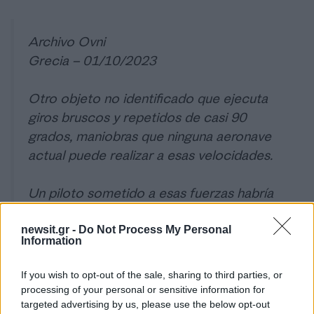
Archivo Ovni
Grecia – 01/10/2023
Otro objeto no identificado que ejecuta
giros bruscos y repetidos de casi 90
grados, maniobras que ninguna aeronave
actual puede realizar a esas velocidades.
Un piloto sometido a esas fuerzas habría
perdido el conocimiento en segundos.
pic.twitter.com/6ykSByc83h
newsit.gr -
Do Not Process My Personal
Information
— Gustavo Cardenas
If you wish to opt-out of the sale, sharing to third parties, or
(@gustav0cardenas)
May 8, 2026
processing of your personal or sensitive information for
targeted advertising by us, please use the below opt-out