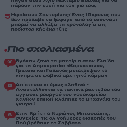
πήγαν στον Άγιο Νεκτάριο Βούλας για να
πάρουν την ευχή για τον γιο τους
5
Ηφαίστειο Σαντορίνης: Ένας 15χρονος που
δεν πρόλαβε να ξεφύγει από το τσουνάμι
μπορεί να αλλάξει τη χρονολογία της
προϊστορικής έκρηξης
Πιο σχολιασμένα
Βγήκαν ξανά τα μαχαίρια στην Ελπίδα
98
για τη Δημοκρατία: «Καρυστιανού,
Γρατσία και Γαλανός μετέτρεψαν το
κίνημα σε φοβικό αρχηγικό κόμμα»
Απίστευτο κι όμως αληθινό -
88
Aναστέλλονται τα τακτικά ραντεβού του
αγγειοχειρουργού του νοσοκομείου
Χανίων επειδή κλάπηκε το μηχανάκι του
γιατρού
Στην Κρήτη ο Κυριάκος Μητσοτάκης,
85
συνεχίζει τις ολιγοήμερες διακοπές του –
Πού βρέθηκε το Σάββατο