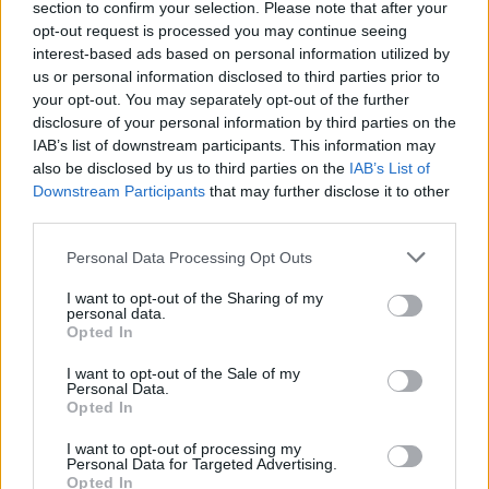
section to confirm your selection. Please note that after your
opt-out request is processed you may continue seeing
>
interest-based ads based on personal information utilized by
us or personal information disclosed to third parties prior to
your opt-out. You may separately opt-out of the further
Η εντολή του Ντόναλντ Τραμπ
disclosure of your personal information by third parties on the
IAB’s list of downstream participants. This information may
also be disclosed by us to third parties on the
IAB’s List of
Τον Φεβρουάριο, ο κ. Τραμπ, σε μια ανάρτηση
Downstream Participants
that may further disclose it to other
στο Truth Social, έδωσε εντολή στο Πεντάγωνο
third parties.
και σε άλλους επικεφαλής υπηρεσιών να
Please note that this website/app uses one or more Google
Personal Data Processing Opt Outs
δημοσιοποιήσουν αρχεία σχετικά με τα UFO και
services and may gather and store information including but
οποιαδήποτε «εξωγήινη και εξωπλανητική ζωή».
not limited to your visit or usage behaviour. You may click to
I want to opt-out of the Sharing of my
personal data.
grant or deny consent to Google and its third-party tags to
Opted In
use your data for below specified purposes in below Google
Τους ζήτησε «να ξεκινήσουν τη διαδικασία
consent section.
I want to opt-out of the Sale of my
εντοπισμού και δημοσιοποίησης» οποιωνδήποτε
Personal Data.
Opted In
σχετικών αρχείων και ζήτησε τη δημοσιοποίηση
«οποιασδήποτε και όλων των άλλων
I want to opt-out of processing my
Personal Data for Targeted Advertising.
πληροφοριών που συνδέονται με αυτά τα
Opted In