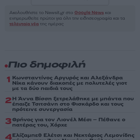
Ακολουθήστε το Νewsit.gr στο
Google News
και
ενημερωθείτε πρώτοι για όλη την ειδησεογραφία και τα
τελευταία νέα
της ημέρας
Πιο δημοφιλή
1
Κωνσταντίνος Αργυρός και Αλεξάνδρα
Νίκα κάνουν διακοπές με πολυτελές γιοτ
με τα δύο παιδιά τους
2
Η Άννα Βίσση ξετρελάθηκε με μπάντα που
έπαιζε Τσιτσάνη στο Φισκάρδο και τους
πρότεινε συνεργασία
3
Θρήνος για τον Λιονέλ Μέσι – Πέθανε ο
πατέρας του, Χόρχε
4
Ελίζαμπεθ Ελέτσι και Νεκτάριος Λεμονίδης