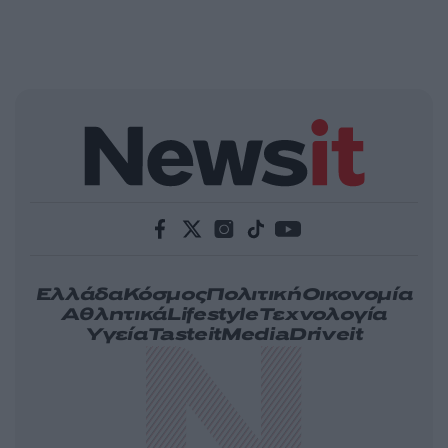
Ελλάδα
Κόσμος
Πολιτική
Οικονομία
Αθλητικά
Lifestyle
Τεχνολογία
Υγεία
Tasteit
Media
Driveit