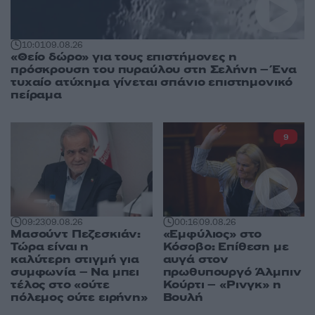
10:01
09.08.26
«Θείο δώρο» για τους επιστήμονες η
πρόσκρουση του πυραύλου στη Σελήνη – Ένα
τυχαίο ατύχημα γίνεται σπάνιο επιστημονικό
πείραμα
9
09:23
09.08.26
00:16
09.08.26
Μασούντ Πεζεσκιάν:
«Εμφύλιος» στο
Τώρα είναι η
Κόσοβο: Επίθεση με
καλύτερη στιγμή για
αυγά στον
συμφωνία – Να μπει
πρωθυπουργό Άλμπιν
τέλος στο «ούτε
Κούρτι – «Ρινγκ» η
πόλεμος ούτε ειρήνη»
Βουλή