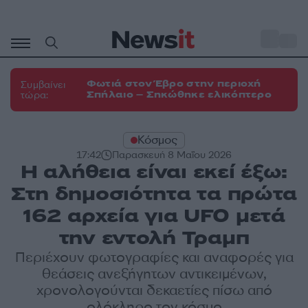
Μετάβαση
σε
o
33
περιεχόμενο
Φωτιά στον Έβρο στην περιοχή
Συμβαίνει
Σπήλαιο – Σηκώθηκε ελικόπτερο
τώρα:
Κόσμος
17:42
Παρασκευή 8 Μαΐου 2026
Η αλήθεια είναι εκεί έξω:
Στη δημοσιότητα τα πρώτα
162 αρχεία για UFO μετά
την εντολή Τραμπ
Περιέχουν φωτογραφίες και αναφορές για
θεάσεις ανεξήγητων αντικειμένων,
χρονολογούνται δεκαετίες πίσω από
ολόκληρο τον κόσμο