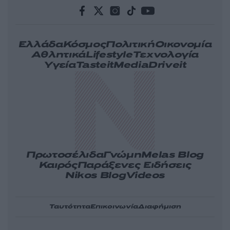
Ελλάδα
Κόσμος
Πολιτική
Οικονομία
Αθλητικά
Lifestyle
Τεχνολογία
Υγεία
Tasteit
Media
Driveit
Πρωτοσέλιδα
Γνώμη
Melas Blog
Καιρός
Παράξενες Ειδήσεις
Nikos Blog
Videos
Ταυτότητα
Επικοινωνία
Διαφήμιση