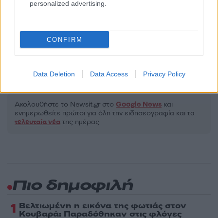
Υποβολή σχολίου
personalized advertising.
Όροι Χρήσης
. Το site προστατεύεται από reCAPTCHA, ισχύουν
Πολιτική Απορρήτου
&
Όροι Χρήσης
της Google.
CONFIRM
Κόσμος
ΝΟΤΙΑ ΚΟΡΕΑ
ΠΟΔΟΠΑΤΗΜΑ
Data Deletion
Data Access
Privacy Policy
Share:
Ακολουθήστε το Νewsit.gr στο
Google News
και
ενημερωθείτε πρώτοι για όλη την ειδησεογραφία και τα
τελευταία νέα
της ημέρας
Πιο δημοφιλή
1
Βελτιωμένη η εικόνα της φωτιάς στον
Κουβαρά: Παραδόθηκαν στις φλόγες