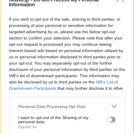
Information
If you wish to opt-out of the sale, sharing to third parties, or
processing of your personal or sensitive information for
targeted advertising by us, please use the below opt-out
section to confirm your selection. Please note that after your
opt-out request is processed you may continue seeing
interest-based ads based on personal information utilized by
Αν τα χάσατε
us or personal information disclosed to third parties prior to
your opt-out. You may separately opt-out of the further
disclosure of your personal information by third parties on the
IAB’s list of downstream participants. This information may
also be disclosed by us to third parties on the
IAB’s List of
Downstream Participants
that may further disclose it to other
third parties.
Please note that this website/app uses one or more Google
Personal Data Processing Opt Outs
services and may gather and store information including but
Συγκλονιστικές εικόνες
Κίνδυνος για ακραί
not limited to your visit or usage behaviour. You may click to
I want to opt-out of the Sharing of my
personal data.
από το σεισμό των 7,4
εξέλιξη πυρκαγιάς σε
grant or deny consent to Google and its third-party tags to
Opted In
ρίχτερ στην Κολομβία - Σε
περιοχές την Τρίτη 
use your data for below specified purposes in below Google
κατάσταση έκτακτης
Δυναμώνει το μελτέμι