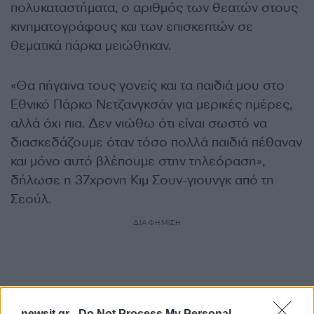
πολυκαταστήματα, ο αριθμός των θεατών στους
κινηματογράφους και των επισκεπτών σε
θεματικά πάρκα μειώθηκαν.
«Θα πήγαινα τους γονείς και τα παιδιά μου στο
Εθνικό Πάρκο Νετζανγκσάν για μερικές ημέρες,
αλλά όχι πια. Δεν νιώθω ότι είναι σωστό να
διασκεδάζουμε όταν τόσο πολλά παιδιά πέθαναν
και μόνο αυτό βλέπουμε στην τηλεόραση»,
δήλωσε η 37χρονη Κιμ Σουν-γιουνγκ από τη
Σεούλ.
ΔΙΑΦΗΜΙΣΗ
newsit.gr -
Do Not Process My Personal