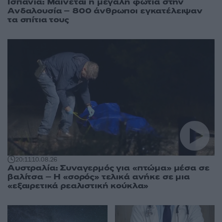
Ισπανία: Μαίνεται η μεγάλη φωτιά στην
Ανδαλουσία – 800 άνθρωποι εγκατέλειψαν
τα σπίτια τους
20:11
10.08.26
Αυστραλία: Συναγερμός για «πτώμα» μέσα σε
βαλίτσα – Η «σορός» τελικά ανήκε σε μια
«εξαιρετικά ρεαλιστική κούκλα»