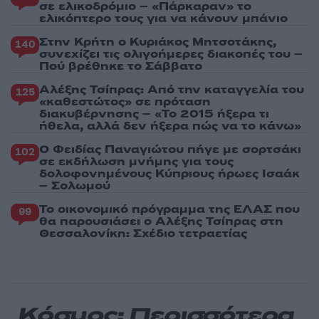
σε ελικοδρόμιο – «Πάρκαραν» το
ελικόπτερο τους για να κάνουν μπάνιο
Στην Κρήτη ο Κυριάκος Μητσοτάκης,
140
συνεχίζει τις ολιγοήμερες διακοπές του –
Πού βρέθηκε το Σάββατο
Αλέξης Τσίπρας: Από την καταγγελία του
125
«καθεστώτος» σε πρόταση
διακυβέρνησης – «Το 2015 ήξερα τι
ήθελα, αλλά δεν ήξερα πώς να το κάνω»
Ο Φειδίας Παναγιώτου πήγε με σορτσάκι
102
σε εκδήλωση μνήμης για τους
δολοφονημένους Κύπριους ήρωες Ισαάκ
– Σολωμού
Το οικονομικό πρόγραμμα της ΕΛΑΣ που
99
θα παρουσιάσει ο Αλέξης Τσίπρας στη
Θεσσαλονίκη: Σχέδιο τετραετίας
Κόσμος: Περισσότερα