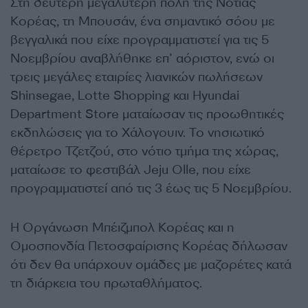
Στη δεύτερη μεγαλύτερη πόλη της Νότιας
Κορέας, τη Μπουσάν, ένα σημαντικό σόου με
βεγγαλικά που είχε προγραμματιστεί για τις 5
Νοεμβρίου αναβλήθηκε επ’ αόριστον, ενώ οι
τρεις μεγάλες εταιρίες λιανικών πωλήσεων
Shinsegae, Lotte Shopping και Hyundai
Department Store ματαίωσαν τις προωθητικές
εκδηλώσεις για το Χάλογουιν. Το νησιωτικό
θέρετρο Τζετζού, στο νότιο τμήμα της χώρας,
ματαίωσε το φεστιβάλ Jeju Olle, που είχε
προγραμματιστεί από τις 3 έως τις 5 Νοεμβρίου.
Η Οργάνωση Μπέιζμπολ Κορέας και η
Ομοσπονδία Πετοσφαίρισης Κορέας δήλωσαν
ότι δεν θα υπάρχουν ομάδες με μαζορέτες κατά
τη διάρκεια του πρωταθλήματος.