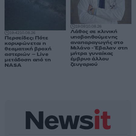
19:09
10.08.26
Λάθος σε κλινική
19:42
10.08.26
υποβοηθούμενης
Περσείδες: Πότε
αναπαραγωγής στο
κορυφώνεται η
Μιλάνο - Έβαλαν στη
θεαματική βροχή
μήτρα γυναίκας
αστεριών – Live
έμβρυο άλλου
μετάδοση από τη
ζευγαριού
NASA