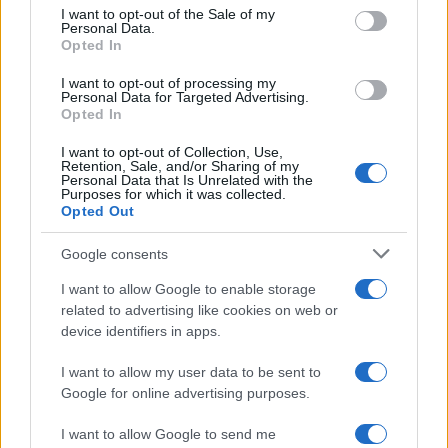
consent section.
I want to opt-out of the Sale of my
ανάγκης η χώρα που μετρά
Πέμπτη
Personal Data.
περισσότερους από 110
Opted In
νεκρούς
I want to opt-out of processing my
Personal Data for Targeted Advertising.
Σχόλια
Opted In
I want to opt-out of Collection, Use,
Retention, Sale, and/or Sharing of my
Personal Data that Is Unrelated with the
Purposes for which it was collected.
Opted Out
Σχολίασε εδώ
Google consents
I want to allow Google to enable storage
50 /50
related to advertising like cookies on web or
device identifiers in apps.
I want to allow my user data to be sent to
Google for online advertising purposes.
2000 /2000
I want to allow Google to send me