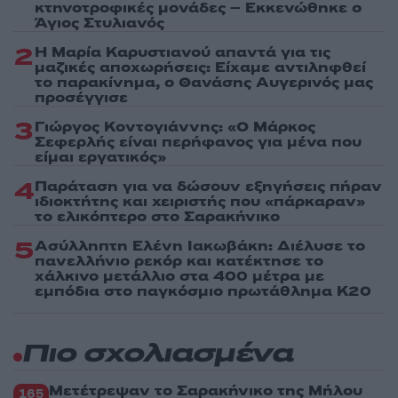
κτηνοτροφικές μονάδες – Εκκενώθηκε ο
Άγιος Στυλιανός
2
Η Μαρία Καρυστιανού απαντά για τις
μαζικές αποχωρήσεις: Είχαμε αντιληφθεί
το παρακίνημα, ο Θανάσης Αυγερινός μας
προσέγγισε
3
Γιώργος Κοντογιάννης: «Ο Μάρκος
Σεφερλής είναι περήφανος για μένα που
είμαι εργατικός»
4
Παράταση για να δώσουν εξηγήσεις πήραν
ιδιοκτήτης και χειριστής που «πάρκαραν»
το ελικόπτερο στο Σαρακήνικο
5
Ασύλληπτη Ελένη Ιακωβάκη: Διέλυσε το
πανελλήνιο ρεκόρ και κατέκτησε το
χάλκινο μετάλλιο στα 400 μέτρα με
εμπόδια στο παγκόσμιο πρωτάθλημα Κ20
Πιο σχολιασμένα
Μετέτρεψαν το Σαρακήνικο της Μήλου
165