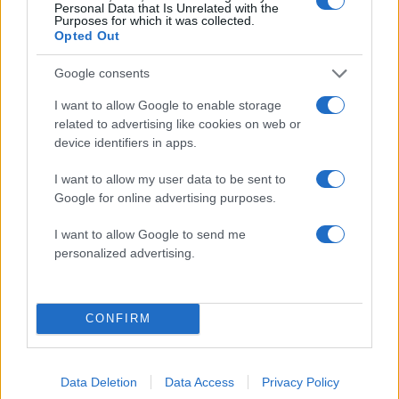
Personal Data that Is Unrelated with the
Purposes for which it was collected.
Opted Out
Σχόλια
Google consents
I want to allow Google to enable storage
related to advertising like cookies on web or
device identifiers in apps.
Σχολίασε εδώ
I want to allow my user data to be sent to
Google for online advertising purposes.
50 /50
I want to allow Google to send me
personalized advertising.
CONFIRM
2000 /2000
Υποβολή σχολίου
Data Deletion
Data Access
Privacy Policy
Όροι Χρήσης
. Το site προστατεύεται από reCAPTCHA, ισχύουν