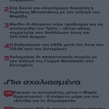
σύγκρουση
2
Στα Χανιά για ολιγοήμερες διακοπές ο
Κυριάκος Μητσοτάκης με την σύζυγό του
Μαρέβα
3
Marfin: Η 46χρονη πήρε προθεσμία για να
απολογηθεί την Τρίτη – «Είναι αθώα,
συμμετείχε στη διαδήλωση όπως και
100.000 άτομα»
4
Η βαθμολογία της UEFA μετά την ήττα του
ΠΑΟΚ από την Άντερλεχτ
5
Καλομοίρα: Οι οικογενειακές στιγμές με
τον σύζυγό της Γιώργο Μπούσαλη στη
Σαντορίνη
Πιο σχολιασμένα
Έφυγαν οι συνεργάτες, μένει η Μαρία
184
Καρυστιανού - Η επόμενη μέρα για την
«Ελπίδα για τη Δημοκρατία»
Canadair 515: Οι πρώτες εικόνες από την