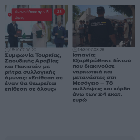
Ανανεώθηκε πριν 5
28
ώρες
14:39
07.08.26
15:19
07.08.26
Ισπανία:
Συμφωνία Τουρκίας,
Εξαρθρώθηκε δίκτυο
Σαουδικής Αραβίας
που διακινούσε
και Πακιστάν με
ναρκωτικά και
ρήτρα συλλογικής
μετανάστες στη
άμυνας: «Επίθεση σε
Μεσόγειο – 78
έναν θα θεωρείται
συλλήψεις και κέρδη
επίθεση σε όλους»
άνω των 24 εκατ.
ευρώ