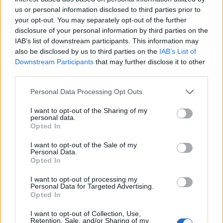
us or personal information disclosed to third parties prior to
your opt-out. You may separately opt-out of the further
disclosure of your personal information by third parties on the
IAB’s list of downstream participants. This information may
also be disclosed by us to third parties on the
IAB’s List of
Αν τα χάσατε
Downstream Participants
that may further disclose it to other
third parties.
Please note that this website/app uses one or more Google
Personal Data Processing Opt Outs
services and may gather and store information including but
not limited to your visit or usage behaviour. You may click to
I want to opt-out of the Sharing of my
personal data.
grant or deny consent to Google and its third-party tags to
Opted In
use your data for below specified purposes in below Google
consent section.
I want to opt-out of the Sale of my
Personal Data.
Σοκαριστική υπόθεση στην
Μυστράς: Αλλαγή στ
Opted In
Κρήτη: Τουρίστας ρωτούσε
υπερασπιστική γραμμή
πόσο να πληρώσει για να
55χρονου που έκρυψε
I want to opt-out of processing my
Personal Data for Targeted Advertising.
ασελγήσει σε 10χρονο
νεκρό πατέρα του σ
Opted In
κορίτσι - Το παιδί καθόταν
καταψύκτη – Η αγά
αμέριμνο σε αυλή
στους γονείς και η
επιχείρησης
διαφωνία με την αδε
I want to opt-out of Collection, Use,
Retention, Sale, and/or Sharing of my
του