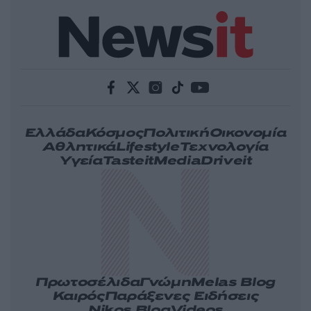
Ελλάδα
Κόσμος
Πολιτική
Οικονομία
Αθλητικά
Lifestyle
Τεχνολογία
Υγεία
Tasteit
Media
Driveit
Πρωτοσέλιδα
Γνώμη
Melas Blog
Καιρός
Παράξενες Ειδήσεις
Nikos Blog
Videos