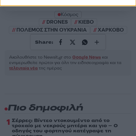
Πολιτική Απορρήτου
&
Όροι Χρήσης
της Google.
Κόσμος
DRONES
ΚΙΕΒΟ
ΠΟΛΕΜΟΣ ΣΤΗΝ ΟΥΚΡΑΝΙΑ
ΧΑΡΚΟΒΟ
Share:
Ακολουθήστε το Νewsit.gr στο
Google News
και
ενημερωθείτε πρώτοι για όλη την ειδησεογραφία και τα
τελευταία νέα
της ημέρας
Πιο δημοφιλή
1
Σέρρες: Βίντεο ντοκουμέντο από το
τροχαίο με νεκρούς μητέρα και γιο – Ο
οδηγός του φορτηγού κατέγραψε τη