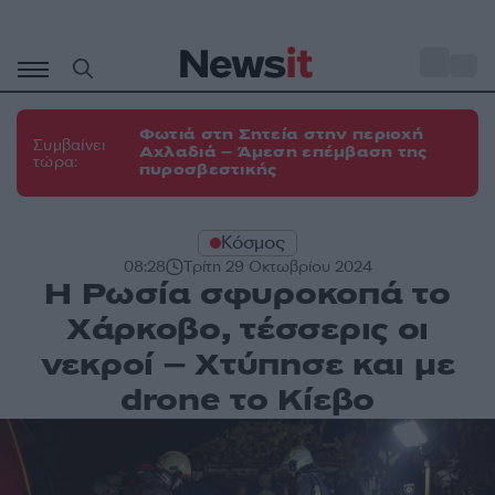
Μετάβαση
σε
o
31
περιεχόμενο
Φωτιά στη Σητεία στην περιοχή
Συμβαίνει
Αχλαδιά – Άμεση επέμβαση της
τώρα:
πυροσβεστικής
Κόσμος
08:28
Τρίτη 29 Οκτωβρίου 2024
Η Ρωσία σφυροκοπά το
Χάρκοβο, τέσσερις οι
νεκροί – Χτύπησε και με
drone το Κίεβο