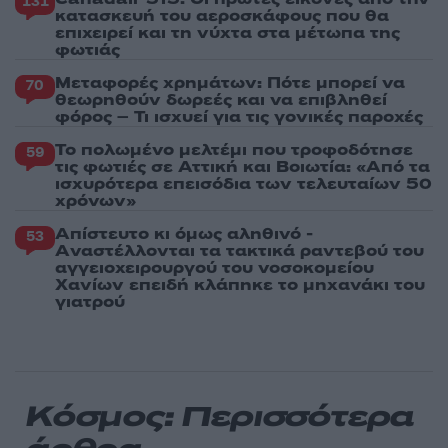
131
κατασκευή του αεροσκάφους που θα
επιχειρεί και τη νύχτα στα μέτωπα της
φωτιάς
Μεταφορές χρημάτων: Πότε μπορεί να
70
θεωρηθούν δωρεές και να επιβληθεί
φόρος – Τι ισχυεί για τις γονικές παροχές
Το πολωμένο μελτέμι που τροφοδότησε
59
τις φωτιές σε Αττική και Βοιωτία: «Από τα
ισχυρότερα επεισόδια των τελευταίων 50
χρόνων»
Απίστευτο κι όμως αληθινό -
53
Aναστέλλονται τα τακτικά ραντεβού του
αγγειοχειρουργού του νοσοκομείου
Χανίων επειδή κλάπηκε το μηχανάκι του
γιατρού
Κόσμος: Περισσότερα