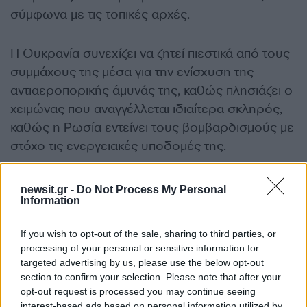
σύμφωνα με τις τοπικές αρχές.
Η Ουκρανία συνεχίζει να ζητεί πιεστικά από τους
συμμάχους της μέσα για την ενίσχυση της
αντιαεροπορικής άμυνάς της, καθώς πλησιάζει ο
χειμώνας που αναγγέλλεται ιδιαίτερα σκληρός,
καθώς η Ρωσία εντείνει τους βομβαρδισμούς με
στόχο τις ενεργειακές υποδομές της.
ΔΙΑΦΗΜΙΣΗ
newsit.gr -
Do Not Process My Personal
Information
If you wish to opt-out of the sale, sharing to third parties, or
processing of your personal or sensitive information for
targeted advertising by us, please use the below opt-out
section to confirm your selection. Please note that after your
opt-out request is processed you may continue seeing
interest-based ads based on personal information utilized by