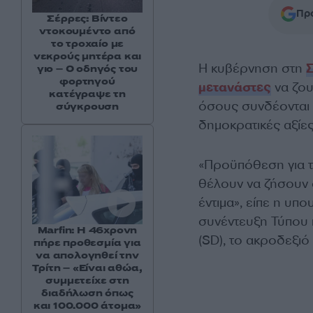
Προ
Σέρρες: Βίντεο
ντοκουμέντο από
το τροχαίο με
νεκρούς μητέρα και
Η κυβέρνηση στη
γιο – Ο οδηγός του
φορτηγού
μετανάστες
να ζου
κατέγραψε τη
όσους συνδέονται 
σύγκρουση
δημοκρατικές αξίες
«Προϋπόθεση για τ
θέλουν να ζήσουν 
έντιμα», είπε η υ
συνέντευξη Τύπου 
Marfin: Η 46χρονη
(SD), το ακροδεξιό
πήρε προθεσμία για
να απολογηθεί την
Τρίτη – «Είναι αθώα,
συμμετείχε στη
διαδήλωση όπως
και 100.000 άτομα»