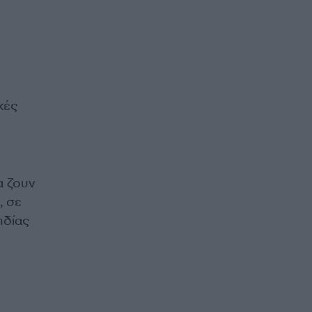
κές
α ζουν
, σε
ηδίας