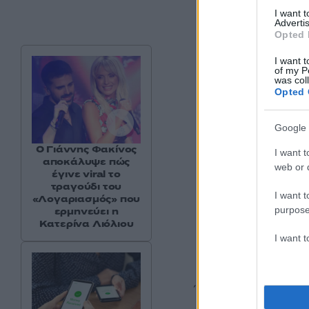
I want 
Advertis
Opted 
I want t
of my P
was col
Opted 
Google 
Ο Γιάννης Φακίνος
I want t
αποκάλυψε πώς
web or d
έγινε viral το
τραγούδι του
I want t
«Λογαριασμός» που
purpose
ερμηνεύει η
Κατερίνα Λιόλιου
I want 
Ένας πρώην δικαστή
υποβάλει την έκθε