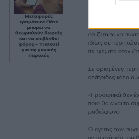
2025.
Μεταφορές
χρημάτων: Πότε
Από την πλευρά το
μπορεί να
θεωρηθούν δωρεές
ότι ζήτησε να συντ
και να επιβληθεί
ιδίως σε περιπτώσ
φόρος – Τι ισχυεί
για τις γονικές
πει ψέματα όταν ζή
παροχές
Σε ορισμένες περι
απάτριδες κάποιο
«Προσωπικά δεν έχ
ποιο θα είναι το σ
ραδιόφωνο.
Ο ηγέτης των συντ
με τη στήριξη του 