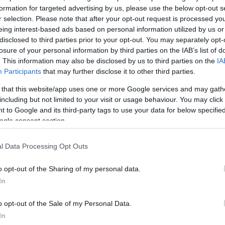
formation for targeted advertising by us, please use the below opt-out s
r selection. Please note that after your opt-out request is processed y
ης σουηδικής νομοθεσίας για τη μετανάστευση είναι 
eing interest-based ads based on personal information utilized by us or
λίτες έχουν το αναφαίρετο δικαίωμα να κατοικούν σ
disclosed to third parties prior to your opt-out. You may separately opt-
losure of your personal information by third parties on the IAB’s list of
ους δημοσιογράφους ο Λούντβιχ Άσπλινγκ, ο εκπρό
. This information may also be disclosed by us to third parties on the
IA
ς Σουηδίας, που είναι αρμόδιος για θέματα
Participants
that may further disclose it to other third parties.
 that this website/app uses one or more Google services and may gath
including but not limited to your visit or usage behaviour. You may click 
ΔΙΑΦΗΜΙΣΗ
 to Google and its third-party tags to use your data for below specifi
ogle consent section.
l Data Processing Opt Outs
o opt-out of the Sharing of my personal data.
In
o opt-out of the Sale of my Personal Data.
In