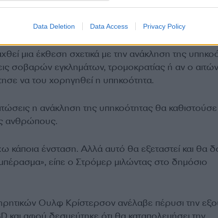
Data Deletion
Data Access
Privacy Policy
υ, ο υπουργός Δικαιοσύνης Γκούναρ Στρόμερ ανακο
αχθεί μια έκθεση σχετικά με την ανάκληση της υπηκο
εις σοβαρών εγκλημάτων, τρομοκρατίας ή αν ο αιτών
τησε να του χορηγηθεί η υπηκοότητα.
πτώσεις η ανάκληση της υπηκοότητας θα καθιστούσε
υς ανθρώπους.
ω κάποια ένσταση. Αλλά αυτό θα εξεταστεί και θα 
υμπέρασμα», είπε ο Στρόμερ μιλώντας στο δημόσιο
ηρητικών Ουλφ Κρίστερσον ανέλαβε πέρυσι την εξο
SD και αφού δεσμεύτηκε ότι θα καταπολεμήσει την