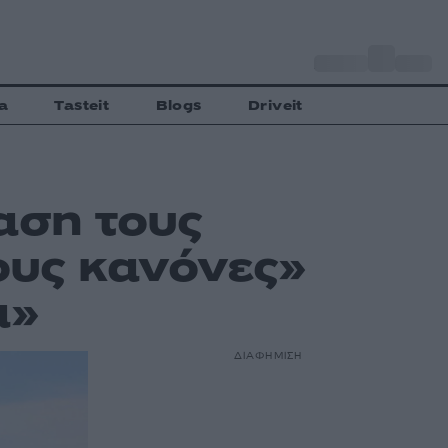
o
Αθήνα
33
C
a
Tasteit
Blogs
Driveit
αση τους
ους κανόνες»
α»
ΔΙΑΦΗΜΙΣΗ