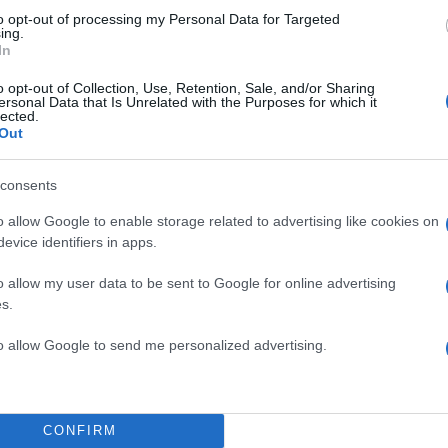
to opt-out of processing my Personal Data for Targeted
ing.
In
o opt-out of Collection, Use, Retention, Sale, and/or Sharing
ersonal Data that Is Unrelated with the Purposes for which it
lected.
Out
consents
o allow Google to enable storage related to advertising like cookies on
evice identifiers in apps.
o allow my user data to be sent to Google for online advertising
s.
to allow Google to send me personalized advertising.
ς, ο Ρόμπερτ Σκοτ, θα αναλάβει την έρευνα και θα
CONFIRM
ση των συμπερασμάτων του μέχρι τα μέσα Ιανουαρίο