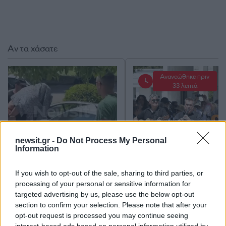
Αν τα χάσατε
Ανανεώθηκε πριν
33 λεπτά
newsit.gr -
Do Not Process My Personal
Information
Μυστράς: Παθολογικά αίτια
Υπό τους ήχους κλαρί
«δείχνει» η πρώτη
και λαούτου η έξοδος 
If you wish to opt-out of the sale, sharing to third parties, or
ιατροδικαστική εκτίμηση
σορού του Λάκη Χαλ
processing of your personal or sensitive information for
για τον θάνατο του
από την εκκλησία 
90χρονου, που έκρυψε ο
Συντετριμμένη η σύζυ
targeted advertising by us, please use the below opt-out
γιος του σε καταψύκτη
του έπεσε στο φέρετρό
section to confirm your selection. Please note that after your
opt-out request is processed you may continue seeing
interest-based ads based on personal information utilized by