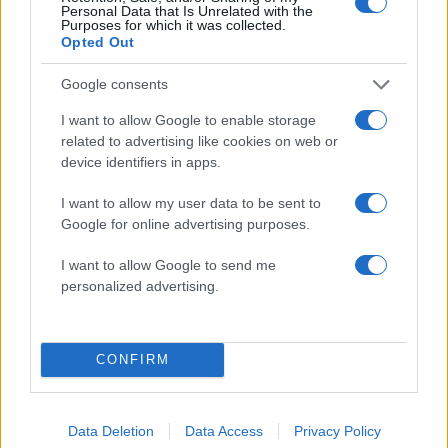
Κόσμος
Personal Data that Is Unrelated with the
Purposes for which it was collected.
ΓΥΡΙΣΜΑΤΑ
ΔΟΝ ΚΙΧΩΤΗΣ
ΤΑΙΝΙΑ
Opted Out
ΤΕΡΙ ΓΚΙΛΙΑΜ
Google consents
Share:
I want to allow Google to enable storage
related to advertising like cookies on web or
Ακολουθήστε το Νewsit.gr στο
Google News
και
ενημερωθείτε πρώτοι για όλη την ειδησεογραφία και τα
device identifiers in apps.
τελευταία νέα
της ημέρας
I want to allow my user data to be sent to
Google for online advertising purposes.
I want to allow Google to send me
personalized advertising.
Πιο δημοφιλή
1
Μύκονος: Βίντεο με τους αστυνομικούς να
CONFIRM
εντοπίζουν την τσάντα Hermès και το
Rolex όπου άρπαξε Έλληνας οδηγός από
Ουκρανό τουρίστα
Data Deletion
Data Access
Privacy Policy
2
Αυγερινός, Μουτσάτσου και ακόμη 20