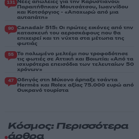
Νέες απώλειες για την Καρυστιανού:
131
Παραιτήθηκαν Μουτσάτσου, Ιωαννίδου
και Κοτσόργιος - «Αποχωρώ από μια
αυταπάτη»
Canadair 515: Οι πρώτες εικόνες από την
90
κατασκευή του αεροσκάφους που θα
επιχειρεί και τη νύχτα στα μέτωπα της
φωτιάς
Το πολωμένο μελτέμι που τροφοδότησε
55
τις φωτιές σε Αττική και Βοιωτία: «Από τα
ισχυρότερα επεισόδια των τελευταίων 50
χρόνων»
Οδηγός στη Μύκονο άρπαξε τσάντα
47
Hermès και Rolex αξίας 75.000 ευρώ από
Ουκρανό τουρίστα
Κόσμος: Περισσότερα
άρθρα