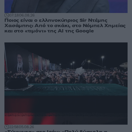
07:18
06.08.26
Ποιος είναι ο ελληνοκύπριος Sir Ντέμης
Χασάμπης: Από το σκάκι, στο Νόμπελ Χημείας
και στο «τιμόνι» της AI της Google
22:58
05.08.26
«Σύννεφα» στο Ιράν: «Πολύ δύσκολη η