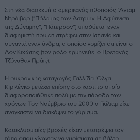
Στη νέα διασκευή ο αμερικανός ηθοποιός ‘Ανταμ
Ντράιβερ (“Πόλεμος των Άστρων: Η Αφύπνιση
της Δύναμης”, “Πάτερσον”) υποδύεται έναν
διαφημιστή που επιστρέφει στην Ισπανία και
συναντά έναν άνδρα, ο οποίος νομίζει ότι είναι ο
Δον Κιχώτης (τον ρόλο ερμηνεύει ο Βρετανός
Τζόναθαν Πράις).
Η ουκρανικής καταγωγής Γαλλίδα ‘Ολγα
Κιριλένκο μετέχει επίσης στο καστ, το οποίο
διαφοροποιήθηκε πολύ με την πάροδο των
χρόνων. Τον Νοέμβριο του 2000 ο Γκίλιαμ είχε
αναγκαστεί να διακόψει το γύρισμα.
Κατακλυσμιαίες βροχές είχαν μετατρέψει τον
τόπο όπου γίνονταν να γυρίσματα σε βάλτο