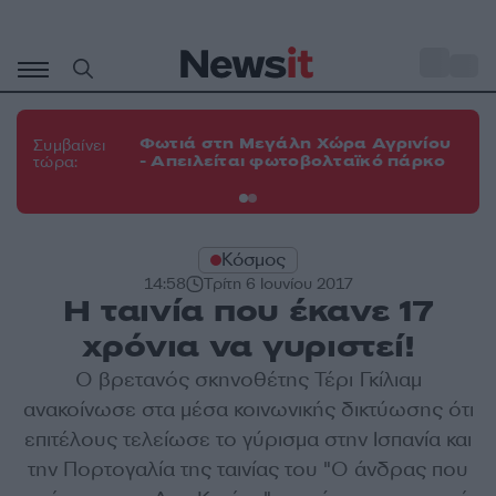
Μετάβαση
σε
o
33
περιεχόμενο
Φω
Φωτιά στη Μεγάλη Χώρα Αγρινίου
Συμβαίνει
πε
- Απειλείται φωτοβολταϊκό πάρκο
τώρα:
εν
Κόσμος
14:58
Τρίτη 6 Ιουνίου 2017
Η ταινία που έκανε 17
χρόνια να γυριστεί!
Ο βρετανός σκηνοθέτης Τέρι Γκίλιαμ
ανακοίνωσε στα μέσα κοινωνικής δικτύωσης ότι
επιτέλους τελείωσε το γύρισμα στην Ισπανία και
την Πορτογαλία της ταινίας του "Ο άνδρας που