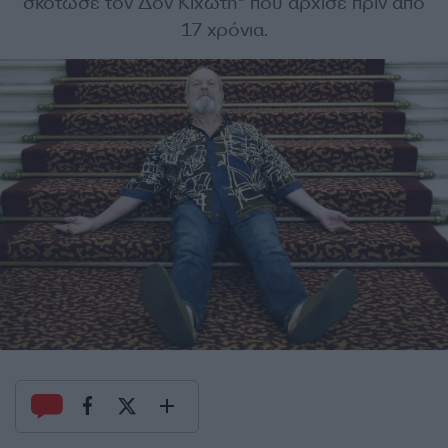
σκότωσε τον Δον Κιχώτη" που άρχισε πριν από
17 χρόνια.