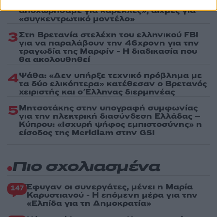
πρώην στελέχη κατά Καρυστιανού: «Δεν
αποχωρήσαμε για καρέκλες», αιχμές για
«συγκεντρωτικό μοντέλο»
3
Στη Βρετανία στελέχη του ελληνικού FBI
για να παραλάβουν την 46χρονη για την
τραγωδία της Μαρφίν - Η διαδικασία που
θα ακολουθηθεί
4
Ψάθα: «Δεν υπήρξε τεχνικό πρόβλημα με
τα δύο ελικόπτερα» κατέθεσαν ο Βρετανός
χειριστής και ο Έλληνας διερμηνέας
5
Μητσοτάκης στην υπογραφή συμφωνίας
για την ηλεκτρική διασύνδεση Ελλάδας –
Κύπρου: «Ισχυρή ψήφος εμπιστοσύνης» η
είσοδος της Meridiam στην GSI
Πιο σχολιασμένα
Έφυγαν οι συνεργάτες, μένει η Μαρία
147
Καρυστιανού - Η επόμενη μέρα για την
«Ελπίδα για τη Δημοκρατία»