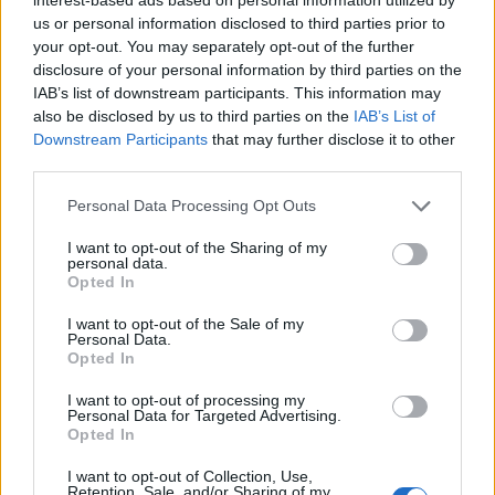
Σχόλια
us or personal information disclosed to third parties prior to
your opt-out. You may separately opt-out of the further
disclosure of your personal information by third parties on the
IAB’s list of downstream participants. This information may
also be disclosed by us to third parties on the
IAB’s List of
Downstream Participants
that may further disclose it to other
Σχολίασε εδώ
third parties.
Please note that this website/app uses one or more Google
Personal Data Processing Opt Outs
50 /50
services and may gather and store information including but
not limited to your visit or usage behaviour. You may click to
I want to opt-out of the Sharing of my
personal data.
grant or deny consent to Google and its third-party tags to
Opted In
use your data for below specified purposes in below Google
consent section.
I want to opt-out of the Sale of my
Personal Data.
2000 /2000
Opted In
Υποβολή σχολίου
I want to opt-out of processing my
Personal Data for Targeted Advertising.
Opted In
Όροι Χρήσης
. Το site προστατεύεται από reCAPTCHA, ισχύουν
Πολιτική Απορρήτου
&
Όροι Χρήσης
της Google.
I want to opt-out of Collection, Use,
Retention, Sale, and/or Sharing of my