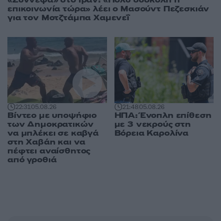
επικοινωνία τώρα» λέει ο Μασούντ Πεζεσκιάν
για τον Μοτζτάμπα Χαμενεΐ
22:31
05.08.26
21:48
05.08.26
Βίντεο με υποψήφιο
ΗΠΑ: Ένοπλη επίθεση
των Δημοκρατικών
με 3 νεκρούς στη
να μπλέκει σε καβγά
Βόρεια Καρολίνα
στη Χαβάη και να
πέφτει αναίσθητος
από γροθιά