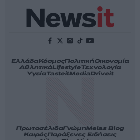
Ελλάδα
Κόσμος
Πολιτική
Οικονομία
Αθλητικά
Lifestyle
Τεχνολογία
Υγεία
Tasteit
Media
Driveit
Πρωτοσέλιδα
Γνώμη
Melas Blog
Καιρός
Παράξενες Ειδήσεις