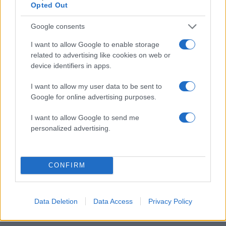
Κύπρου: «Ισχυρή ψήφος εμπιστοσύνης» η
Opted Out
είσοδος της Meridiam στην GSI
Google consents
Έφυγαν οι συνεργάτες, μένει η Μαρία
184
Καρυστιανού - Η επόμενη μέρα για την
I want to allow Google to enable storage
«Ελπίδα για τη Δημοκρατία»
related to advertising like cookies on web or
Canadair 515: Οι πρώτες εικόνες από την
128
device identifiers in apps.
κατασκευή του αεροσκάφους που θα
επιχειρεί και τη νύχτα στα μέτωπα της
I want to allow my user data to be sent to
φωτιάς
Google for online advertising purposes.
Αυγερινός, Μουτσάτσου και ακόμη 20
86
πρώην στελέχη κατά Καρυστιανού: «Δεν
I want to allow Google to send me
αποχωρήσαμε για καρέκλες», αιχμές για
personalized advertising.
«συγκεντρωτικό μοντέλο»
Το πολωμένο μελτέμι που τροφοδότησε
59
τις φωτιές σε Αττική και Βοιωτία: «Από τα
ισχυρότερα επεισόδια των τελευταίων 50
CONFIRM
χρόνων»
Data Deletion
Data Access
Privacy Policy