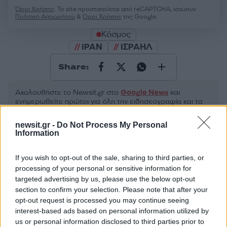
Όροι Χρήσης
. Το site προστατεύεται από reCAPTCHA, ισχύουν
Πολιτική Απορρήτου
&
Όροι Χρήσης
της Google.
Κόσμος
ΙΡΑΝ
ΙΣΡΑΗΛ
Share:
Ακολουθήστε το Νewsit.gr στο
Google News
και
ενημερωθείτε πρώτοι για όλη την ειδησεογραφία και τα
τελευταία νέα
της ημέρας
newsit.gr -
Do Not Process My Personal
Information
If you wish to opt-out of the sale, sharing to third parties, or
processing of your personal or sensitive information for
Πιο δημοφιλή
targeted advertising by us, please use the below opt-out
section to confirm your selection. Please note that after your
1
Ο Κώστας Σαμαράς δημοσίευσε μία παιδική
opt-out request is processed you may continue seeing
φωτογραφία για την επέτειο θανάτου της
interest-based ads based on personal information utilized by
αδελφής του, Λένας
us or personal information disclosed to third parties prior to