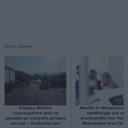
Αν τα χάσατε
Σέρρες: Βίντεο
Marfin: Η 46χρονη πή
ντοκουμέντο από το
προθεσμία για να
τροχαίο με νεκρούς μητέρα
απολογηθεί την Τρίτη
και γιο – Ο οδηγός του
Επιστρέφει στη ΓΑΔ