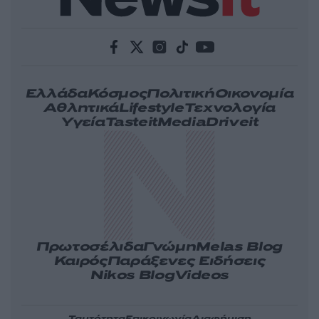
Ελλάδα
Κόσμος
Πολιτική
Οικονομία
Αθλητικά
Lifestyle
Τεχνολογία
Υγεία
Tasteit
Media
Driveit
Πρωτοσέλιδα
Γνώμη
Melas Blog
Καιρός
Παράξενες Ειδήσεις
Nikos Blog
Videos
Ταυτότητα
Επικοινωνία
Διαφήμιση