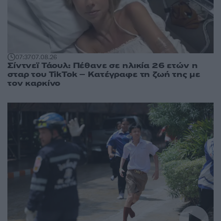
07:37
07.08.26
Σίντνεϊ Τάουλ: Πέθανε σε ηλικία 26 ετών η
σταρ του TikTok – Kατέγραφε τη ζωή της με
τον καρκίνο