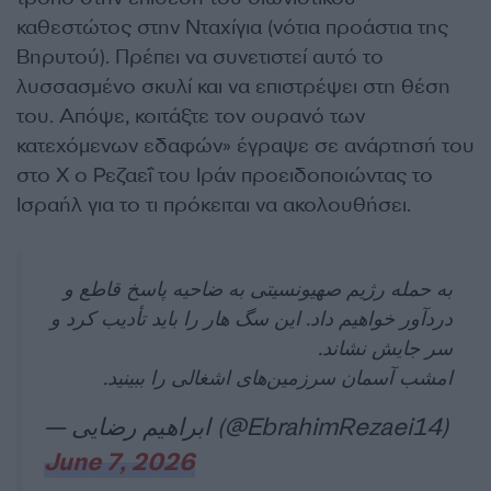
καθεστώτος στην Νταχίγια (νότια προάστια της
Βηρυτού). Πρέπει να συνετιστεί αυτό το
λυσσασμένο σκυλί και να επιστρέψει στη θέση
του. Απόψε, κοιτάξτε τον ουρανό των
κατεχόμενων εδαφών» έγραψε σε ανάρτησή του
στο Χ ο Ρεζαεΐ του Ιράν προειδοποιώντας το
Ισραήλ για το τι πρόκειται να ακολουθήσει.
به حمله رژیم صهیونسیتی به ضاحیه پاسخ قاطع و
دردآور خواهیم داد. این سگ هار را باید تأدیب کرد و
سر جایش نشاند.
امشب آسمان سرزمین‌های اشغالی را ببینید.
— ابراهیم رضایی (@EbrahimRezaei14)
June 7, 2026