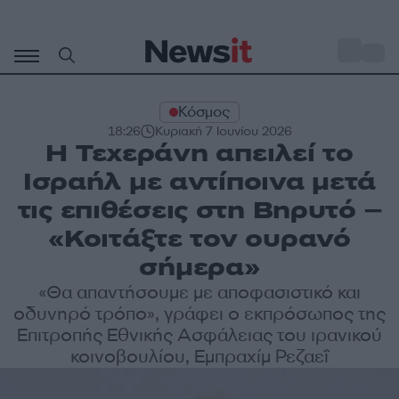
Μετάβαση
σε
o
33
περιεχόμενο
Κόσμος
18:26
Κυριακή 7 Ιουνίου 2026
Η Τεχεράνη απειλεί το
Ισραήλ με αντίποινα μετά
τις επιθέσεις στη Βηρυτό –
«Κοιτάξτε τον ουρανό
σήμερα»
«Θα απαντήσουμε με αποφασιστικό και
οδυνηρό τρόπο», γράφει ο εκπρόσωπος της
Επιτροπής Εθνικής Ασφάλειας του ιρανικού
κοινοβουλίου, Εμπραχίμ Ρεζαεΐ