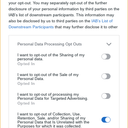
2
Δολοφονία Βρετανίδας στην Κυψέλη: Οι
your opt-out. You may separately opt-out of the further
δύο καταθέσεις «κλειδί» της συζύγου του
disclosure of your personal information by third parties on the
26χρονου Αφγανού – Το στίγμα του
IAB’s list of downstream participants. This information may
κινητού, η θεία από την Ινδία και τα
also be disclosed by us to third parties on the
IAB’s List of
απειλητικά μηνύματα
Downstream Participants
that may further disclose it to other
3
Η Ελένη Φωτοπούλου ευχήθηκε για τη
third parties.
γιορτή του Άκη Παυλόπουλου: «Δεκαπέντε
χρόνια μου διδάσκει υπομονή και αγάπη»
Please note that this website/app uses one or more Google
Personal Data Processing Opt Outs
services and may gather and store information including but
4
«Αφιέρωσε τη ζωή της στο να βοηθά
not limited to your visit or usage behaviour. You may click to
I want to opt-out of the Sharing of my
ανθρώπους που είχαν ανάγκη» - Η πρώτη
personal data.
δήλωση της οικογένειας της 38χρονης
grant or deny consent to Google and its third-party tags to
Opted In
Λίζα που βρέθηκε νεκρή στην Κυψέλη
use your data for below specified purposes in below Google
consent section.
5
Αριστοτέλης Δαμίγος: Στο Αποτεφρωτήριο
I want to opt-out of the Sale of my
Personal Data.
Ριτσώνας το «ύστατο χαίρε» στον Έλληνα
Opted In
σύνδεσμο του ελικοπτέρου που έπεσε στην
Ψάθα
I want to opt-out of processing my
Personal Data for Targeted Advertising.
Opted In
Πιο σχολιασμένα
I want to opt-out of Collection, Use,
Retention, Sale, and/or Sharing of my
Μητσοτάκης στην υπογραφή συμφωνίας
198
Personal Data that Is Unrelated with the
για την ηλεκτρική διασύνδεση Ελλάδας –
Purposes for which it was collected.