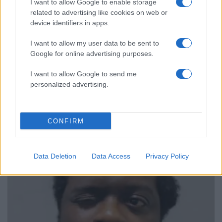
I want to allow Google to enable storage
Το πολωμένο μελτέμι που τροφοδότησε
59
τις φωτιές σε Αττική και Βοιωτία: «Από τα
related to advertising like cookies on web or
ισχυρότερα επεισόδια των τελευταίων 50
device identifiers in apps.
χρόνων»
I want to allow my user data to be sent to
Απίστευτο κι όμως αληθινό -
55
Aναστέλλονται τα τακτικά ραντεβού του
Google for online advertising purposes.
αγγειοχειρουργού του νοσοκομείου
Χανίων επειδή κλάπηκε το μηχανάκι του
I want to allow Google to send me
γιατρού
personalized advertising.
CONFIRM
Κόσμος: Περισσότερα
άρθρα
Data Deletion
Data Access
Privacy Policy