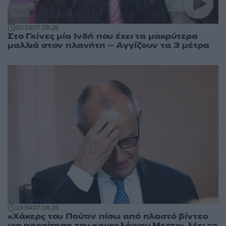
20:18
07.08.26
Στο Γκίνες μία Ινδή που έχει τα μακρύτερα
μαλλιά στον πλανήτη – Αγγίζουν τα 3 μέτρα
19:54
07.08.26
«Χάκερς του Πούτιν πίσω από πλαστό βίντεο
για παραίτηση του καγκελάριου Μερτς» λέει το