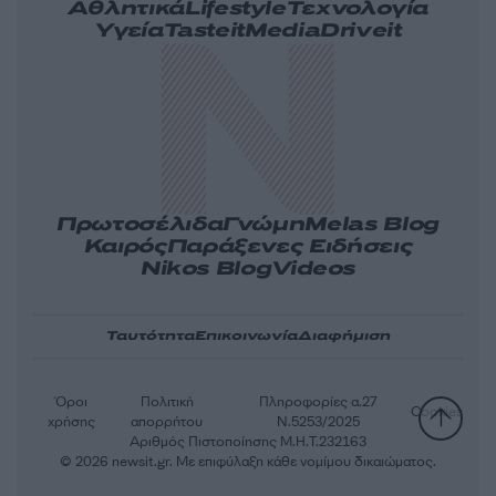
Αθλητικά
Lifestyle
Τεχνολογία
Υγεία
Tasteit
Media
Driveit
Πρωτοσέλιδα
Γνώμη
Melas Blog
Καιρός
Παράξενες Ειδήσεις
Nikos Blog
Videos
Ταυτότητα
Επικοινωνία
Διαφήμιση
Όροι
Πολιτική
Πληροφορίες α.27
Cookies
χρήσης
απορρήτου
Ν.5253/2025
Αριθμός Πιστοποίησης Μ.Η.Τ.232163
© 2026 newsit.gr. Με επιφύλαξη κάθε νομίμου δικαιώματος.