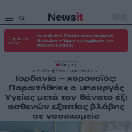
Μετάβαση
σε
o
31
περιεχόμενο
Φωτιά στη Σητεία στην περιοχή
Συμβαίνει
Αχλαδιά – Άμεση επέμβαση της
τώρα:
πυροσβεστικής
Κόσμος
16:52
Σάββατο 13 Μαρτίου 2021
Ιορδανία – κορονοϊός:
Παραιτήθηκε ο υπουργός
Υγείας μετά τον θάνατο έξι
ασθενών εξαιτίας βλάβης
σε νοσοκομείο