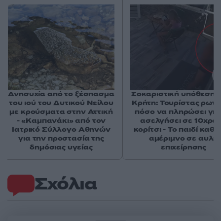
Ανησυχία από το ξέσπασμα
Σοκαριστική υπόθεση 
του ιού του Δυτικού Νείλου
Κρήτη: Τουρίστας ρωτ
με κρούσματα στην Αττική
πόσο να πληρώσει για
- «Καμπανάκι» από τον
ασελγήσει σε 10χρο
Ιατρικό Σύλλογο Αθηνών
κορίτσι - Το παιδί καθ
για την προστασία της
αμέριμνο σε αυλή
δημόσιας υγείας
επιχείρησης
Σχόλια