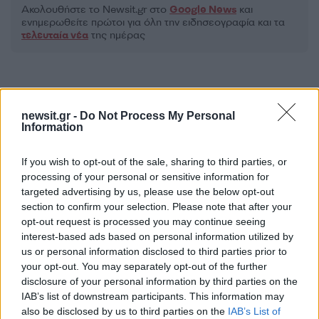
Ακολουθήστε το Νewsit.gr στο
Google News
και
ενημερωθείτε πρώτοι για όλη την ειδησεογραφία και τα
τελευταία νέα
της ημέρας
newsit.gr -
Do Not Process My Personal
Πιο δημοφιλή
Information
1
Σέρρες: Βίντεο ντοκουμέντο από το
If you wish to opt-out of the sale, sharing to third parties, or
τροχαίο με νεκρούς μητέρα και γιο – Ο
processing of your personal or sensitive information for
οδηγός του φορτηγού κατέγραψε τη
targeted advertising by us, please use the below opt-out
σύγκρουση
section to confirm your selection. Please note that after your
2
Στα Χανιά για ολιγοήμερες διακοπές ο
opt-out request is processed you may continue seeing
Κυριάκος Μητσοτάκης με την σύζυγό του
interest-based ads based on personal information utilized by
Μαρέβα
us or personal information disclosed to third parties prior to
3
Marfin: Η 46χρονη πήρε προθεσμία για να
your opt-out. You may separately opt-out of the further
απολογηθεί την Τρίτη – «Είναι αθώα,
disclosure of your personal information by third parties on the
συμμετείχε στη διαδήλωση όπως και
IAB’s list of downstream participants. This information may
100.000 άτομα»
also be disclosed by us to third parties on the
IAB’s List of