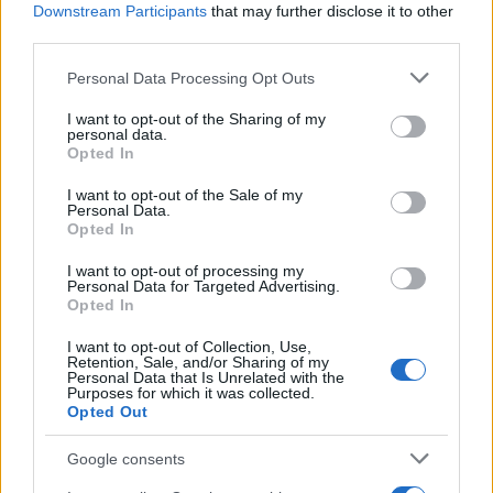
4
Σίντνεϊ Τάουλ: Πέθανε σε ηλικία 26 ετών η
Downstream Participants
that may further disclose it to other
σταρ του TikTok – Kατέγραφε τη ζωή της
third parties.
με τον καρκίνο
Please note that this website/app uses one or more Google
Personal Data Processing Opt Outs
5
Μεταφορές χρημάτων: Πότε μπορεί να
services and may gather and store information including but
θεωρηθούν δωρεές και να επιβληθεί φόρος
– Τι ισχυεί για τις γονικές παροχές
not limited to your visit or usage behaviour. You may click to
I want to opt-out of the Sharing of my
personal data.
grant or deny consent to Google and its third-party tags to
Opted In
use your data for below specified purposes in below Google
consent section.
Πιο σχολιασμένα
I want to opt-out of the Sale of my
Personal Data.
Opted In
Έφυγαν οι συνεργάτες, μένει η Μαρία
184
Καρυστιανού - Η επόμενη μέρα για την
I want to opt-out of processing my
«Ελπίδα για τη Δημοκρατία»
Personal Data for Targeted Advertising.
Opted In
Canadair 515: Οι πρώτες εικόνες από την
131
κατασκευή του αεροσκάφους που θα
I want to opt-out of Collection, Use,
επιχειρεί και τη νύχτα στα μέτωπα της
Retention, Sale, and/or Sharing of my
φωτιάς
Personal Data that Is Unrelated with the
Purposes for which it was collected.
Βγήκαν ξανά τα μαχαίρια στην Ελπίδα
63
Opted Out
για τη Δημοκρατία: «Καρυστιανού,
Γρατσία και Γαλανός μετέτρεψαν το
Google consents
κίνημα σε φοβικό αρχηγικό κόμμα»