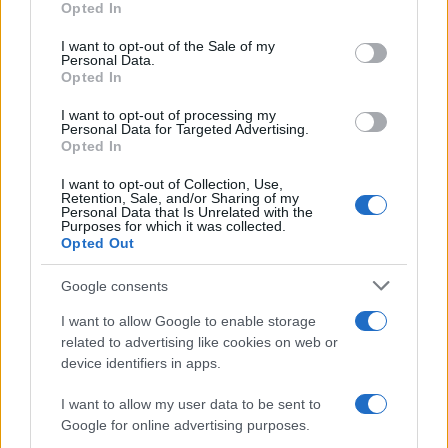
κλαρίνα αποχαιρέτησαν την εμβληματική
Opted In
use your data for below specified purposes in below Google
φωνή της μεταπολίτευσης
consent section.
I want to opt-out of the Sale of my
3
Ο Κώστας Σαμαράς δημοσίευσε μία παιδική
Personal Data.
φωτογραφία για την επέτειο θανάτου της
Opted In
αδελφής του, Λένας
I want to opt-out of processing my
4
Ποιος είναι ο ελληνοκύπριος Sir Ντέμης
Personal Data for Targeted Advertising.
Χασάμπης: Από το σκάκι, στο Νόμπελ
Opted In
Χημείας και στο «τιμόνι» της AI της Google
I want to opt-out of Collection, Use,
5
Το πολωμένο μελτέμι που τροφοδότησε τις
Retention, Sale, and/or Sharing of my
φωτιές σε Αττική και Βοιωτία: «Από τα
Personal Data that Is Unrelated with the
ισχυρότερα επεισόδια των τελευταίων 50
Purposes for which it was collected.
χρόνων»
Opted Out
Google consents
Πιο σχολιασμένα
I want to allow Google to enable storage
related to advertising like cookies on web or
Μητσοτάκης στην υπογραφή συμφωνίας
198
device identifiers in apps.
για την ηλεκτρική διασύνδεση Ελλάδας –
Κύπρου: «Ισχυρή ψήφος εμπιστοσύνης» η
είσοδος της Meridiam στην GSI
I want to allow my user data to be sent to
Google for online advertising purposes.
Canadair 515: Οι πρώτες εικόνες από την
127