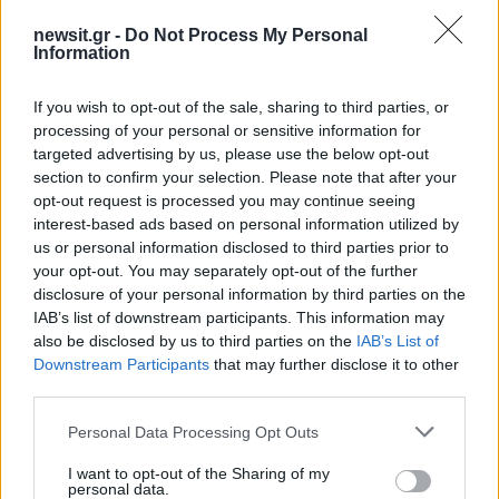
Κόσμος
ΙΟΡΔΑΝΙΑ
ΟΜΑΡ ΑΛ ΡΑΤΖΑΖ
newsit.gr -
Do Not Process My Personal
Information
ΠΡΩΘΥΠΟΥΡΓΟΣ ΙΟΡΔΑΝΙΑΣ
Share:
If you wish to opt-out of the sale, sharing to third parties, or
processing of your personal or sensitive information for
targeted advertising by us, please use the below opt-out
Ακολουθήστε το Νewsit.gr στο
Google News
και
section to confirm your selection. Please note that after your
ενημερωθείτε πρώτοι για όλη την ειδησεογραφία και τα
opt-out request is processed you may continue seeing
τελευταία νέα
της ημέρας
interest-based ads based on personal information utilized by
us or personal information disclosed to third parties prior to
your opt-out. You may separately opt-out of the further
disclosure of your personal information by third parties on the
IAB’s list of downstream participants. This information may
also be disclosed by us to third parties on the
IAB’s List of
Πιο δημοφιλή
Downstream Participants
that may further disclose it to other
third parties.
1
Έφυγαν οι συνεργάτες, μένει η Μαρία
Καρυστιανού - Η επόμενη μέρα για την
Please note that this website/app uses one or more Google
«Ελπίδα για τη Δημοκρατία»
Personal Data Processing Opt Outs
services and may gather and store information including but
2
Συγκίνηση στο τελευταίο αντίο στον Λάκη
not limited to your visit or usage behaviour. You may click to
I want to opt-out of the Sharing of my
Χαλκιά: Με την «Φάμπρικα», λαούτο και
personal data.
grant or deny consent to Google and its third-party tags to