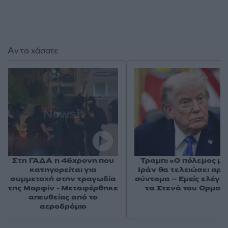
Αν τα χάσατε
Στη ΓΑΔΑ η 46χρονη που
Τραμπ: «Ο πόλεμος με
κατηγορείται για
Ιράν θα τελειώσει αρκ
συμμετοχή στην τραγωδία
σύντομα – Εμείς ελέγχ
της Μαρφίν - Μεταφέρθηκε
τα Στενά του Ορμού
απευθείας από το
αεροδρόμιο