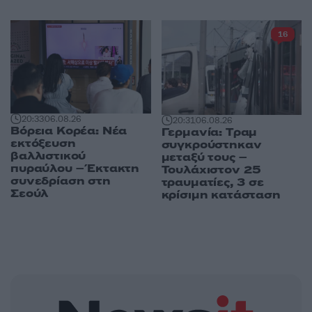
16
20:33
06.08.26
20:31
06.08.26
Βόρεια Κορέα: Νέα
Γερμανία: Tραμ
εκτόξευση
συγκρούστηκαν
βαλλιστικού
μεταξύ τους –
πυραύλου – Έκτακτη
Τουλάχιστον 25
συνεδρίαση στη
τραυματίες, 3 σε
Σεούλ
κρίσιμη κατάσταση