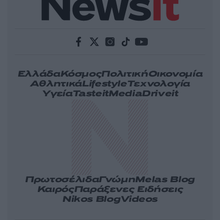
Ελλάδα
Κόσμος
Πολιτική
Οικονομία
Αθλητικά
Lifestyle
Τεχνολογία
Υγεία
Tasteit
Media
Driveit
Πρωτοσέλιδα
Γνώμη
Melas Blog
Καιρός
Παράξενες Ειδήσεις
Nikos Blog
Videos