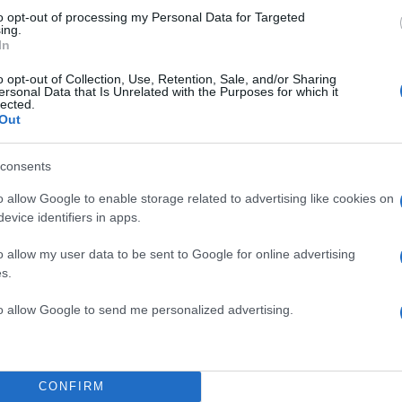
α
to opt-out of processing my Personal Data for Targeted
ing.
In
o opt-out of Collection, Use, Retention, Sale, and/or Sharing
ersonal Data that Is Unrelated with the Purposes for which it
Σχολίασε εδώ
lected.
Out
50
consents
o allow Google to enable storage related to advertising like cookies on
evice identifiers in apps.
o allow my user data to be sent to Google for online advertising
2000 /
s.
Υποβολή σχολίου
to allow Google to send me personalized advertising.
ροστατεύεται από reCAPTCHA, ισχύουν
Πολιτική Απορρήτου
&
Όροι Χρήσης
της
Κόσμος
CONFIRM
Α
ΝΕΚΡΟΙ ΙΟΡΔΑΝΙΑ
ΠΛΗΜΜΥΡΕΣ ΙΟΡΔΑΝΙΑ