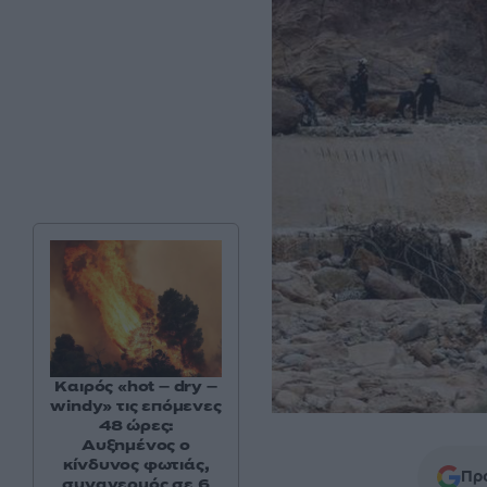
Καιρός «hot – dry –
windy» τις επόμενες
48 ώρες:
Αυξημένος ο
κίνδυνος φωτιάς,
Προ
συναγερμός σε 6