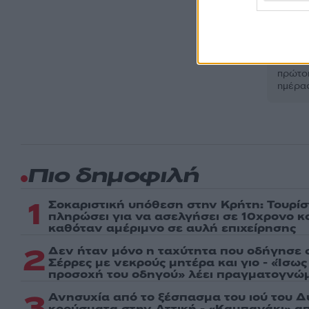
Ακολου
πρώτοι
ημέρα
Πιο δημοφιλή
1
Σοκαριστική υπόθεση στην Κρήτη: Τουρί
πληρώσει για να ασελγήσει σε 10χρονο κορ
καθόταν αμέριμνο σε αυλή επιχείρησης
2
Δεν ήταν μόνο η ταχύτητα που οδήγησε σ
Σέρρες με νεκρούς μητέρα και γιο - «Ίσω
προσοχή του οδηγού» λέει πραγματογνώ
3
Ανησυχία από το ξέσπασμα του ιού του Δ