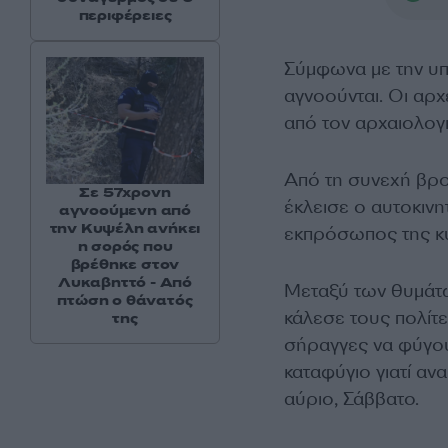
περιφέρειες
Σύμφωνα με την υπ
αγνοούνται. Οι αρ
από τον αρχαιολογ
Από τη συνεχή βρο
Σε 57χρονη
έκλεισε ο αυτοκιν
αγνοούμενη από
την Κυψέλη ανήκει
εκπρόσωπος της κυ
η σορός που
βρέθηκε στον
Λυκαβηττό - Από
Μεταξύ των θυμάτων
πτώση ο θάνατός
κάλεσε τους πολίτε
της
σήραγγες να φύγου
καταφύγιο γιατί α
αύριο, Σάββατο.