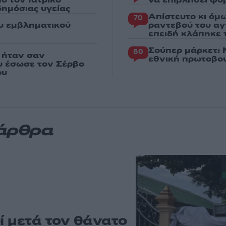
ό τον Ιατρικό
να επιβληθεί φόρ
ημόσιας υγείας
Απίστευτο κι όμ
70
ου εμβληματικού
ραντεβού του αγ
επειδή κλάπηκε 
Σούπερ μάρκετ: 
60
 ήταν σαν
εθνική πρωτοβου
ου έσωσε τον Σέρβο
ου
 άρθρα
ί μετά τον θάνατο