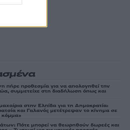
ασμένα
νη πήρε προθεσμία για να απολογηθεί την
αθώα, συμμετείχε στη διαδήλωση όπως και
μαχαίρια στην Ελπίδα για τη Δημοκρατία:
ρατσία και Γαλανός μετέτρεψαν το κίνημα σε
ό κόμμα»
άτων: Πότε μπορεί να θεωρηθούν δωρεές και