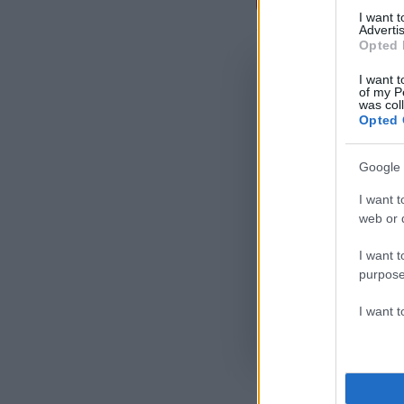
Σχόλι
I want 
Advertis
Opted 
I want t
of my P
was col
Opted 
Google 
I want t
web or d
I want t
purpose
I want 
Όροι Χρήσης
. Το site π
Google.
ΙΟΡΔΑΝΙ