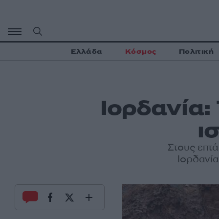
Μετάβαση
σε
περιεχόμενο
Ελλάδα
Κόσμος
Πολιτική
Ιορδανία:
ι
Στους επτά
Ιορδανία