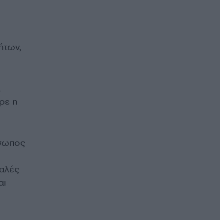
ήτων,
,
ρε η
όσωπος
φαλές
αι