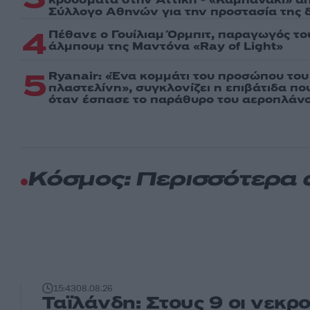
κρούσματα στην Αττική - «Καμπανάκι» απ
Σύλλογο Αθηνών για την προστασία της δ
4
Πέθανε ο Γουίλιαμ Όρμπιτ, παραγωγός τ
άλμπουμ της Μαντόνα «Ray of Light»
5
Ryanair: «Ένα κομμάτι του προσώπου του
πλαστελίνη», συγκλονίζει η επιβάτιδα π
όταν έσπασε το παράθυρο του αεροπλάν
Κόσμος: Περισσότερα
15:43
08.08.26
Ταϊλάνδη: Στους 9 οι νεκρο