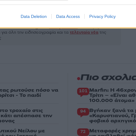
Share:
Data Deletion
Data Access
Privacy Policy
θήστε το Νewsit.gr στο
Google News
και ενημερωθείτε
 για όλη την ειδησεογραφία και τα
τελευταία νέα
της
ς
Πιο σχολι
στας ρωτούσε πόσο να
Marfin: Η 46χρο
101
ίτσι - Το παιδί
Τρίτη – «Είναι 
100.000 άτομα»
το τροχαίο στις
Βγήκαν ξανά τα 
94
ς κάτι απέσπασε την
«Καρυστιανού, Γ
μονας
φοβικό αρχηγικ
υτικού Νείλου με
Μεταφορές χρημ
72