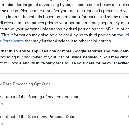
τείχαν σε μια σχολική εκδρομή στη Νεκρά Θάλασσα.
formation for targeted advertising by us, please use the below opt-out s
οι υπουργοί Παιδείας και Τουρισμού υπέβαλαν τις
r selection. Please note that after your opt-out request is processed y
eing interest-based ads based on personal information utilized by us or
disclosed to third parties prior to your opt-out. You may separately opt-
ΔΙΑΦΗΜΙΣΗ
losure of your personal information by third parties on the IAB’s list of
. This information may also be disclosed by us to third parties on the
IA
Participants
that may further disclose it to other third parties.
 that this website/app uses one or more Google services and may gath
including but not limited to your visit or usage behaviour. You may click 
 to Google and its third-party tags to use your data for below specifi
ogle consent section.
l Data Processing Opt Outs
o opt-out of the Sharing of my personal data.
In
o opt-out of the Sale of my Personal Data.
In