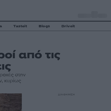
o
Αθήνα
35
C
a
Tasteit
Blogs
Driveit
οί από τις
ις
βροχές στην
ν, κυρίως
ΔΙΑΦΗΜΙΣΗ