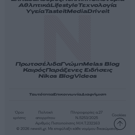
Αθλητικά
Lifestyle
Τεχνολογία
Υγεία
Tasteit
Media
Driveit
Πρωτοσέλιδα
Γνώμη
Melas Blog
Καιρός
Παράξενες Ειδήσεις
Nikos Blog
Videos
Ταυτότητα
Επικοινωνία
Διαφήμιση
Όροι
Πολιτική
Πληροφορίες α.27
Cookies
χρήσης
απορρήτου
Ν.5253/2025
Αριθμός Πιστοποίησης Μ.Η.Τ.232163
© 2026 newsit.gr. Με επιφύλαξη κάθε νομίμου δικαιώματος.