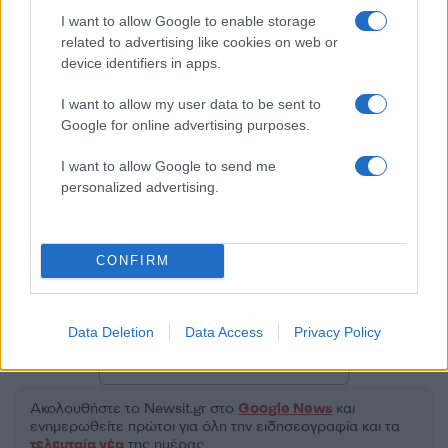
I want to allow Google to enable storage
50 /50
related to advertising like cookies on web or
device identifiers in apps.
I want to allow my user data to be sent to
Google for online advertising purposes.
2000 /2000
I want to allow Google to send me
personalized advertising.
Υποβολή σχολίου
Όροι Χρήσης
. Το site προστατεύεται από reCAPTCHA, ισχύουν
Πολιτική Απορρήτου
&
Όροι Χρήσης
της Google.
CONFIRM
Κόσμος
ΔΗΜΟΤΙΚΕΣ ΕΚΛΟΓΕΣ
ΗΠΑ
Data Deletion
Data Access
Privacy Policy
Share:
Ακολουθήστε το Νewsit.gr στο
Google News
και
ενημερωθείτε πρώτοι για όλη την ειδησεογραφία και τα
τελευταία νέα
της ημέρας