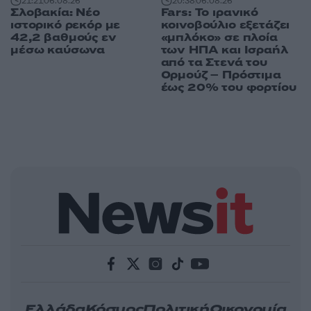
21:21
06.08.26
20:38
06.08.26
Σλοβακία: Νέο
Fars: Το ιρανικό
ιστορικό ρεκόρ με
κοινοβούλιο εξετάζει
42,2 βαθμούς εν
«μπλόκο» σε πλοία
μέσω καύσωνα
των ΗΠΑ και Ισραήλ
από τα Στενά του
Ορμούζ – Πρόστιμα
έως 20% του φορτίου
Ελλάδα
Κόσμος
Πολιτική
Οικονομία