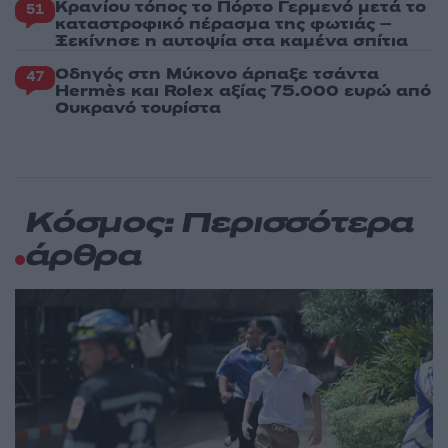
Κρανίου τόπος το Πόρτο Γερμενό μετά το
51
καταστροφικό πέρασμα της φωτιάς –
Ξεκίνησε η αυτοψία στα καμένα σπίτια
Οδηγός στη Μύκονο άρπαξε τσάντα
47
Hermès και Rolex αξίας 75.000 ευρώ από
Ουκρανό τουρίστα
Κόσμος: Περισσότερα
άρθρα