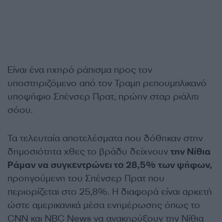
Είναι ένα ηχηρό ράπισμα προς τον
υποστηριζόμενο από τον Τραμπ ρεπουμπλικανό
υποψήφιο Σπένσερ Πρατ, πρώην σταρ ριάλιτι
σόου.
Τα τελευταία αποτελέσματα που δόθηκαν στην
δημοσιότητα χθες το βράδυ δείχνουν
την Νίθια
Ράμαν να συγκεντρώνει το 28,5% των ψήφων,
προηγούμενη του Σπένσερ Πρατ που
περιορίζεται στο 25,8%. Η διαφορά είναι αρκετή
ώστε αμερικανικά μέσα ενημέρωσης όπως το
CNN και NBC News να ανακηρύξουν την Νίθια