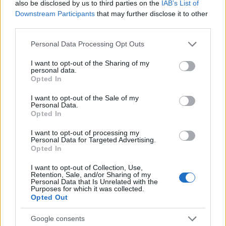
also be disclosed by us to third parties on the
IAB’s List of
Downstream Participants
that may further disclose it to other
third parties.
Please note that this website/app uses one or more Google
Personal Data Processing Opt Outs
services and may gather and store information including but
not limited to your visit or usage behaviour. You may click to
I want to opt-out of the Sharing of my
personal data.
grant or deny consent to Google and its third-party tags to
Marfin: Απολογείται
Ανεβαίνει από σήμερ
Opted In
use your data for below specified purposes in below Google
σήμερα η 46χρονη που
θερμοκρασία - Κύμ
consent section.
έφτασε από τη Βρετανία –
ζέστης 3 ημερών με 
I want to opt-out of the Sale of my
Personal Data.
Η μεταγωγή στην Ελλάδα
υδράργυρο να φτάνει 
Opted In
και τα στοιχεία που την
40°C
εμπλέκουν
I want to opt-out of processing my
Personal Data for Targeted Advertising.
Opted In
Σχόλια
I want to opt-out of Collection, Use,
Retention, Sale, and/or Sharing of my
Personal Data that Is Unrelated with the
Purposes for which it was collected.
Opted Out
Σχολίασε εδώ
Google consents