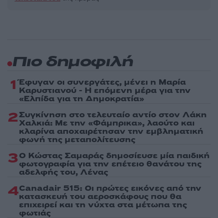
Πιο δημοφιλή
1
Έφυγαν οι συνεργάτες, μένει η Μαρία
Καρυστιανού - Η επόμενη μέρα για την
«Ελπίδα για τη Δημοκρατία»
2
Συγκίνηση στο τελευταίο αντίο στον Λάκη
Χαλκιά: Με την «Φάμπρικα», λαούτο και
κλαρίνα αποχαιρέτησαν την εμβληματική
φωνή της μεταπολίτευσης
3
Ο Κώστας Σαμαράς δημοσίευσε μία παιδική
φωτογραφία για την επέτειο θανάτου της
αδελφής του, Λένας
4
Canadair 515: Οι πρώτες εικόνες από την
κατασκευή του αεροσκάφους που θα
επιχειρεί και τη νύχτα στα μέτωπα της
φωτιάς