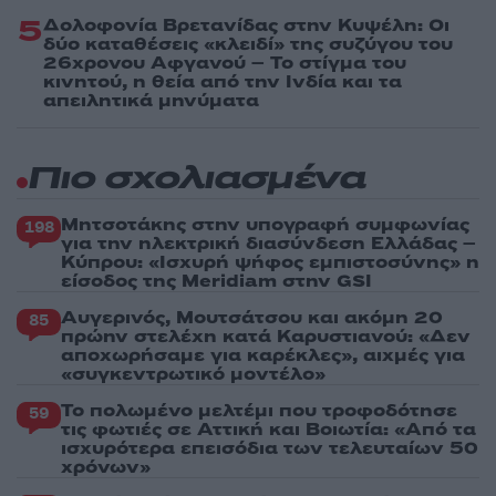
5
Δολοφονία Βρετανίδας στην Κυψέλη: Οι
δύο καταθέσεις «κλειδί» της συζύγου του
26χρονου Αφγανού – Το στίγμα του
κινητού, η θεία από την Ινδία και τα
απειλητικά μηνύματα
Πιο σχολιασμένα
Μητσοτάκης στην υπογραφή συμφωνίας
198
για την ηλεκτρική διασύνδεση Ελλάδας –
Κύπρου: «Ισχυρή ψήφος εμπιστοσύνης» η
είσοδος της Meridiam στην GSI
Αυγερινός, Μουτσάτσου και ακόμη 20
85
πρώην στελέχη κατά Καρυστιανού: «Δεν
αποχωρήσαμε για καρέκλες», αιχμές για
«συγκεντρωτικό μοντέλο»
Το πολωμένο μελτέμι που τροφοδότησε
59
τις φωτιές σε Αττική και Βοιωτία: «Από τα
ισχυρότερα επεισόδια των τελευταίων 50
χρόνων»