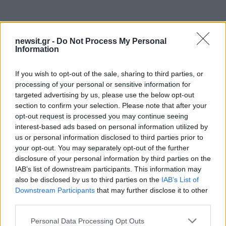
newsit.gr -
Do Not Process My Personal
Information
If you wish to opt-out of the sale, sharing to third parties, or
Αν τα χάσατε
processing of your personal or sensitive information for
targeted advertising by us, please use the below opt-out
Ανανεώθηκε πριν
section to confirm your selection. Please note that after your
28 λεπτά
opt-out request is processed you may continue seeing
interest-based ads based on personal information utilized by
us or personal information disclosed to third parties prior to
your opt-out. You may separately opt-out of the further
disclosure of your personal information by third parties on the
IAB’s list of downstream participants. This information may
also be disclosed by us to third parties on the
IAB’s List of
Μυστράς: Παθολογικά αίτια
Υπό τους ήχους κλαρί
Downstream Participants
that may further disclose it to other
«δείχνει» η πρώτη
και λαούτου η έξοδος 
third parties.
ιατροδικαστική εκτίμηση
σορού του Λάκη Χαλ
για τον θάνατο του
από την εκκλησία 
Please note that this website/app uses one or more Google
Personal Data Processing Opt Outs
ηλικιωμένου, που έκρυψε ο
Συντετριμμένη η σύζυ