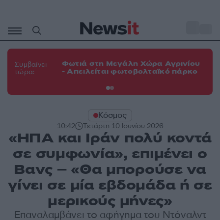
Μετάβαση
σε
o
33
περιεχόμενο
Φω
Φωτιά στη Μεγάλη Χώρα Αγρινίου
Συμβαίνει
πε
- Απειλείται φωτοβολταϊκό πάρκο
τώρα:
εν
Κόσμος
10:42
Τετάρτη 10 Ιουνίου 2026
«ΗΠΑ και Ιράν πολύ κοντά
σε συμφωνία», επιμένει ο
Βανς – «Θα μπορούσε να
γίνει σε μία εβδομάδα ή σε
μερικούς μήνες»
Επαναλαμβάνει το αφήγημα του Ντόναλντ