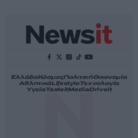
Ελλάδα
Κόσμος
Πολιτική
Οικονομία
Αθλητικά
Lifestyle
Τεχνολογία
Υγεία
Tasteit
Media
Driveit