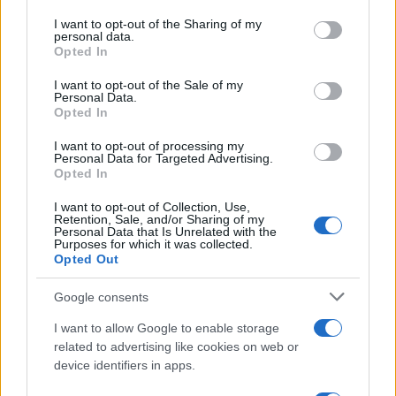
services and may gather and store information including but
γιος του σε καταψύκτη
του έπεσε στο φέρετρό
not limited to your visit or usage behaviour. You may click to
I want to opt-out of the Sharing of my
personal data.
grant or deny consent to Google and its third-party tags to
Opted In
Σχόλια
use your data for below specified purposes in below Google
consent section.
I want to opt-out of the Sale of my
Personal Data.
Opted In
I want to opt-out of processing my
Personal Data for Targeted Advertising.
Σχολίασε εδώ
Opted In
I want to opt-out of Collection, Use,
Retention, Sale, and/or Sharing of my
50 /50
Personal Data that Is Unrelated with the
Purposes for which it was collected.
Opted Out
Google consents
2000 /2000
I want to allow Google to enable storage
related to advertising like cookies on web or
Υποβολή σχολίου
device identifiers in apps.