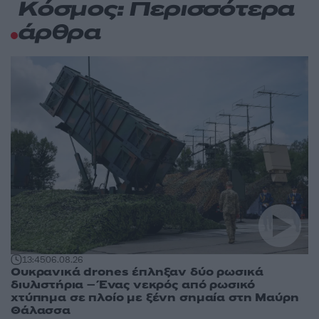
Κόσμος: Περισσότερα
άρθρα
13:45
06.08.26
Ουκρανικά drones έπληξαν δύο ρωσικά
διυλιστήρια – Ένας νεκρός από ρωσικό
χτύπημα σε πλοίο με ξένη σημαία στη Μαύρη
Θάλασσα