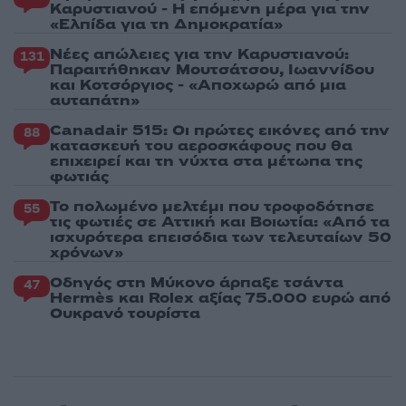
Καρυστιανού - Η επόμενη μέρα για την
«Ελπίδα για τη Δημοκρατία»
Νέες απώλειες για την Καρυστιανού:
131
Παραιτήθηκαν Μουτσάτσου, Ιωαννίδου
και Κοτσόργιος - «Αποχωρώ από μια
αυταπάτη»
Canadair 515: Οι πρώτες εικόνες από την
88
κατασκευή του αεροσκάφους που θα
επιχειρεί και τη νύχτα στα μέτωπα της
φωτιάς
Το πολωμένο μελτέμι που τροφοδότησε
55
τις φωτιές σε Αττική και Βοιωτία: «Από τα
ισχυρότερα επεισόδια των τελευταίων 50
χρόνων»
Οδηγός στη Μύκονο άρπαξε τσάντα
47
Hermès και Rolex αξίας 75.000 ευρώ από
Ουκρανό τουρίστα