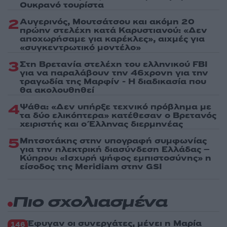
Ουκρανό τουρίστα
2
Αυγερινός, Μουτσάτσου και ακόμη 20
πρώην στελέχη κατά Καρυστιανού: «Δεν
αποχωρήσαμε για καρέκλες», αιχμές για
«συγκεντρωτικό μοντέλο»
3
Στη Βρετανία στελέχη του ελληνικού FBI
για να παραλάβουν την 46χρονη για την
τραγωδία της Μαρφίν - Η διαδικασία που
θα ακολουθηθεί
4
Ψάθα: «Δεν υπήρξε τεχνικό πρόβλημα με
τα δύο ελικόπτερα» κατέθεσαν ο Βρετανός
χειριστής και ο Έλληνας διερμηνέας
5
Μητσοτάκης στην υπογραφή συμφωνίας
για την ηλεκτρική διασύνδεση Ελλάδας –
Κύπρου: «Ισχυρή ψήφος εμπιστοσύνης» η
είσοδος της Meridiam στην GSI
Πιο σχολιασμένα
Έφυγαν οι συνεργάτες, μένει η Μαρία
146