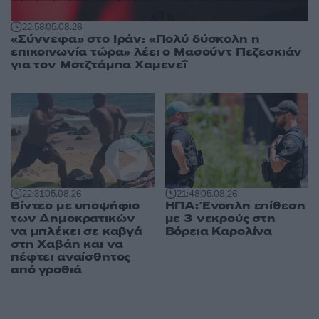
22:58
05.08.26
«Σύννεφα» στο Ιράν: «Πολύ δύσκολη η
επικοινωνία τώρα» λέει ο Μασούντ Πεζεσκιάν
για τον Μοτζτάμπα Χαμενεΐ
22:31
05.08.26
21:48
05.08.26
Βίντεο με υποψήφιο
ΗΠΑ: Ένοπλη επίθεση
των Δημοκρατικών
με 3 νεκρούς στη
να μπλέκει σε καβγά
Βόρεια Καρολίνα
στη Χαβάη και να
πέφτει αναίσθητος
από γροθιά