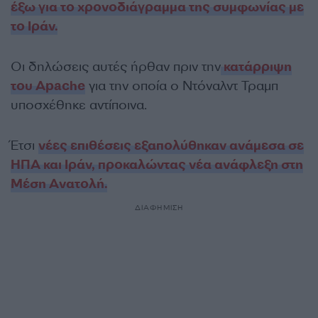
έξω για το χρονοδιάγραμμα της συμφωνίας με
το Ιράν.
Οι δηλώσεις αυτές ήρθαν πριν την
κατάρριψη
του Apache
για την οποία ο Ντόναλντ Τραμπ
υποσχέθηκε αντίποινα.
Έτσι
νέες επιθέσεις εξαπολύθηκαν ανάμεσα σε
ΗΠΑ και Ιράν, προκαλώντας νέα ανάφλεξη στη
Μέση Ανατολή.
ΔΙΑΦΗΜΙΣΗ