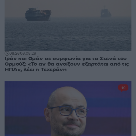
08:26
06.08.26
Ιράν και Ομάν σε συμφωνία για τα Στενά του
Ορμούζ: «Το αν θα ανοίξουν εξαρτάται από τις
ΗΠΑ», λέει η Τεχεράνη
10