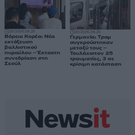
20:33
06.08.26
20:31
06.08.26
Βόρεια Κορέα: Νέα
Γερμανία: Tραμ
εκτόξευση
συγκρούστηκαν
βαλλιστικού
μεταξύ τους –
πυραύλου – Έκτακτη
Τουλάχιστον 25
συνεδρίαση στη
τραυματίες, 3 σε
Σεούλ
κρίσιμη κατάσταση