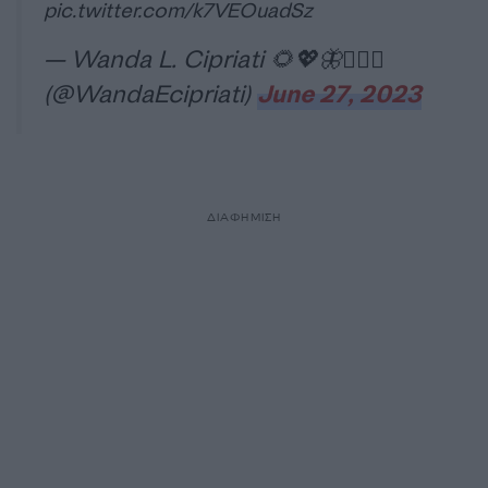
pic.twitter.com/k7VEOuadSz
— Wanda L. Cipriati 🌻💖🦋🙎🏻‍♀️
(@WandaEcipriati)
June 27, 2023
ΔΙΑΦΗΜΙΣΗ