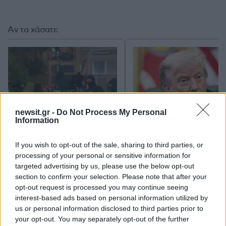
Αν τα χάσατε
newsit.gr -
Do Not Process My Personal
Information
Στη ΓΑΔΑ η 46χρονη που
Τραμπ: «Ο πόλεμος με
If you wish to opt-out of the sale, sharing to third parties, or
κατηγορείται για
Ιράν θα τελειώσει αρκ
processing of your personal or sensitive information for
συμμετοχή στην τραγωδία
σύντομα – Εμείς ελέγχ
της Μαρφίν - Μεταφέρθηκε
τα Στενά του Ορμού
targeted advertising by us, please use the below opt-out
απευθείας από το
section to confirm your selection. Please note that after your
αεροδρόμιο
opt-out request is processed you may continue seeing
interest-based ads based on personal information utilized by
us or personal information disclosed to third parties prior to
Σχόλια
your opt-out. You may separately opt-out of the further