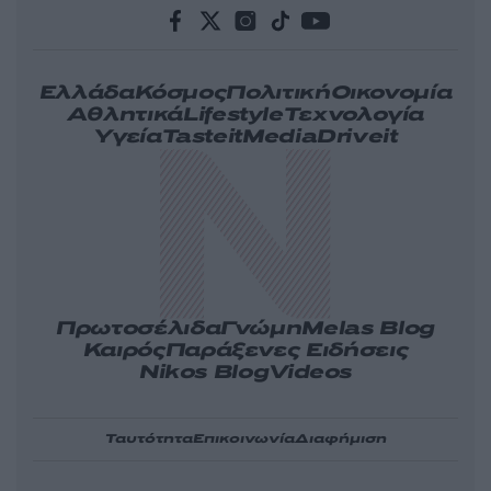
Ελλάδα
Κόσμος
Πολιτική
Οικονομία
Αθλητικά
Lifestyle
Τεχνολογία
Υγεία
Tasteit
Media
Driveit
Πρωτοσέλιδα
Γνώμη
Melas Blog
Καιρός
Παράξενες Ειδήσεις
Nikos Blog
Videos
Ταυτότητα
Επικοινωνία
Διαφήμιση