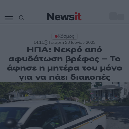
Μετάβαση
σε
o
28
περιεχόμενο
Κόσμος
14:11
Τετάρτη 28 Ιουνίου 2023
ΗΠΑ: Νεκρό από
αφυδάτωση βρέφος – Το
άφησε η μητέρα του μόνο
για να πάει διακοπές