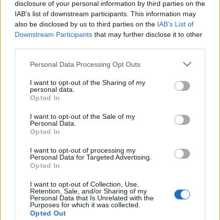
disclosure of your personal information by third parties on the
IAB’s list of downstream participants. This information may
also be disclosed by us to third parties on the
IAB’s List of
Downstream Participants
that may further disclose it to other
third parties.
Σχολίασε εδώ
Please note that this website/app uses one or more Google
Personal Data Processing Opt Outs
services and may gather and store information including but
50 /50
not limited to your visit or usage behaviour. You may click to
I want to opt-out of the Sharing of my
personal data.
grant or deny consent to Google and its third-party tags to
Opted In
use your data for below specified purposes in below Google
consent section.
I want to opt-out of the Sale of my
Personal Data.
Opted In
2000 /2000
I want to opt-out of processing my
Υποβολή σχολίου
Personal Data for Targeted Advertising.
Opted In
Όροι Χρήσης
. Το site προστατεύεται από reCAPTCHA, ισχύουν
I want to opt-out of Collection, Use,
Πολιτική Απορρήτου
&
Όροι Χρήσης
της Google.
Retention, Sale, and/or Sharing of my
Personal Data that Is Unrelated with the
Κόσμος
Purposes for which it was collected.
Opted Out
ΜΩΡΟ
ΟΧΑΪΟ