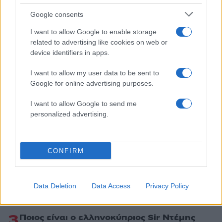
Share:
Google consents
I want to allow Google to enable storage
Ακολουθήστε το Νewsit.gr στο
Google News
και
related to advertising like cookies on web or
ενημερωθείτε πρώτοι για όλη την ειδησεογραφία και τα
device identifiers in apps.
τελευταία νέα
της ημέρας
I want to allow my user data to be sent to
Google for online advertising purposes.
I want to allow Google to send me
personalized advertising.
Πιο δημοφιλή
1
Έφυγαν οι συνεργάτες, μένει η Μαρία
Καρυστιανού - Η επόμενη μέρα για την
CONFIRM
«Ελπίδα για τη Δημοκρατία»
2
Συγκίνηση στο τελευταίο αντίο στον Λάκη
Χαλκιά: Με την «Φάμπρικα», λαούτο και
Data Deletion
Data Access
Privacy Policy
κλαρίνα αποχαιρέτησαν την εμβληματική
φωνή της μεταπολίτευσης
3
Ποιος είναι ο ελληνοκύπριος Sir Ντέμης