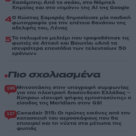
Χασάμπης: Από το σκάκι, στο Νόμπελ
Χημείας και στο «τιμόνι» της AI της Google
4
Ο Κώστας Σαμαράς δημοσίευσε μία παιδική
φωτογραφία για την επέτειο θανάτου της
αδελφής του, Λένας
5
Το πολωμένο μελτέμι που τροφοδότησε τις
φωτιές σε Αττική και Βοιωτία: «Από τα
ισχυρότερα επεισόδια των τελευταίων 50
χρόνων»
Πιο σχολιασμένα
Μητσοτάκης στην υπογραφή συμφωνίας
198
για την ηλεκτρική διασύνδεση Ελλάδας –
Κύπρου: «Ισχυρή ψήφος εμπιστοσύνης» η
είσοδος της Meridiam στην GSI
Canadair 515: Οι πρώτες εικόνες από την
127
κατασκευή του αεροσκάφους που θα
επιχειρεί και τη νύχτα στα μέτωπα της
φωτιάς