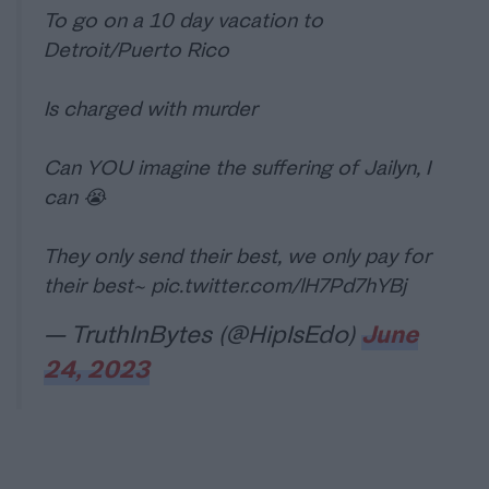
To go on a 10 day vacation to
Detroit/Puerto Rico
Is charged with murder
Can YOU imagine the suffering of Jailyn, I
can 😭
They only send their best, we only pay for
their best~
pic.twitter.com/lH7Pd7hYBj
— TruthInBytes (@HipIsEdo)
June
24, 2023