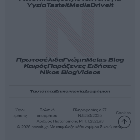
Υγεία
Tasteit
Media
Driveit
Πρωτοσέλιδα
Γνώμη
Melas Blog
Καιρός
Παράξενες Ειδήσεις
Nikos Blog
Videos
Ταυτότητα
Επικοινωνία
Διαφήμιση
Όροι
Πολιτική
Πληροφορίες α.27
Cookies
χρήσης
απορρήτου
Ν.5253/2025
Αριθμός Πιστοποίησης Μ.Η.Τ.232163
© 2026 newsit.gr. Με επιφύλαξη κάθε νομίμου δικαιώματος.