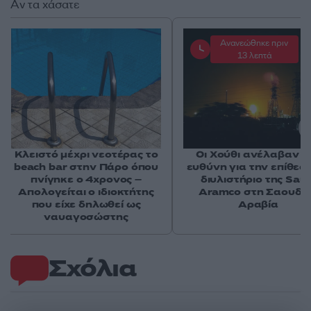
Αν τα χάσατε
Ανανεώθηκε πριν
13 λεπτά
Κλειστό μέχρι νεοτέρας το
Οι Χούθι ανέλαβαν τ
beach bar στην Πάρο όπου
ευθύνη για την επίθεσ
πνίγηκε ο 4χρονος –
διυλιστήριο της Saud
Απολογείται ο ιδιοκτήτης
Aramco στη Σαουδι
που είχε δηλωθεί ως
Αραβία
ναυαγοσώστης
Σχόλια