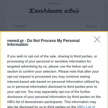
Σχολίασε εδώ
50 /50
newsit.gr -
Do Not Process My Personal
Information
2000 /2000
If you wish to opt-out of the sale, sharing to third parties, or
processing of your personal or sensitive information for
Υποβολή σχολίου
targeted advertising by us, please use the below opt-out
section to confirm your selection. Please note that after your
Όροι Χρήσης
. Το site προστατεύεται από reCAPTCHA, ισχύουν
opt-out request is processed you may continue seeing
Πολιτική Απορρήτου
&
Όροι Χρήσης
της Google.
interest-based ads based on personal information utilized by
Κόσμος
us or personal information disclosed to third parties prior to
your opt-out. You may separately opt-out of the further
ΓΕΡΟΥΣΙΑΣΤΗΣ
ΗΠΑ
disclosure of your personal information by third parties on the
ΝΤΟΝΑΛΝΤ ΤΡΑΜΠ
ΣΕΡΙΦΗΣ
IAB’s list of downstream participants. This information may
ΤΖΟ ΑΡΠΑΙΟ
ΤΡΑΜΠ
also be disclosed by us to third parties on the
IAB’s List of