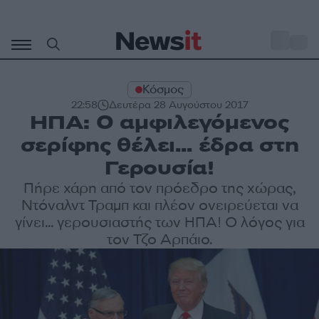
Μετάβαση
σε
o
32
περιεχόμενο
Κόσμος
22:58
Δευτέρα 28 Αυγούστου 2017
ΗΠΑ: Ο αμφιλεγόμενος
σερίφης θέλει… έδρα στη
Γερουσία!
Πήρε χάρη από τον πρόεδρο της χώρας,
Ντόναλντ Τραμπ και πλέον ονειρεύεται να
γίνει... γερουσιαστής των ΗΠΑ! Ο λόγος για
τον Τζο Αρπάιο.