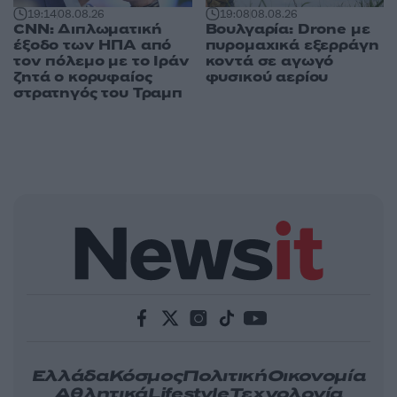
19:14
08.08.26
19:08
08.08.26
CNN: Διπλωματική
Βουλγαρία: Drone με
έξοδο των ΗΠΑ από
πυρομαχικά εξερράγη
τον πόλεμο με το Ιράν
κοντά σε αγωγό
ζητά ο κορυφαίος
φυσικού αερίου
στρατηγός του Τραμπ
Ελλάδα
Κόσμος
Πολιτική
Οικονομία
Αθλητικά
Lifestyle
Τεχνολογία