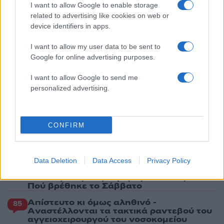
I want to allow Google to enable storage
4
Ελίζαμπεθ Ελέτσι και Νεκτάριος Λεμονίδης
related to advertising like cookies on web or
πήγαν στον Άγιο Νεκτάριο Βούλας για να
device identifiers in apps.
πάρουν την ευχή για τον γιο τους
5
Ηφαίστειο Σαντορίνης: Ένας 15χρονος που
I want to allow my user data to be sent to
δεν πρόλαβε να ξεφύγει από το τσουνάμι
Google for online advertising purposes.
μπορεί να αλλάξει τη χρονολογία της
προϊστορικής έκρηξης
I want to allow Google to send me
personalized advertising.
Πιο σχολιασμένα
CONFIRM
Βγήκαν ξανά τα μαχαίρια στην Ελπίδα
96
για τη Δημοκρατία: «Καρυστιανού,
Γρατσία και Γαλανός μετέτρεψαν το
κίνημα σε φοβικό αρχηγικό κόμμα»
Data Deletion
Data Access
Privacy Policy
Στην Κρήτη ο Κυριάκος Μητσοτάκης,
85
συνεχίζει τις ολιγοήμερες διακοπές του –
Πού βρέθηκε το Σάββατο
Απίστευτο κι όμως αληθινό -
85
Aναστέλλονται τα τακτικά ραντεβού του
αγγειοχειρουργού του νοσοκομείου