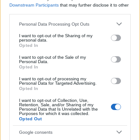
Downstream Participants
that may further disclose it to other
Share:
third parties.
Please note that this website/app uses one or more Google
Personal Data Processing Opt Outs
Ακολουθήστε το Νewsit.gr στο
Google News
και
services and may gather and store information including but
ενημερωθείτε πρώτοι για όλη την ειδησεογραφία και τα
τελευταία νέα
της ημέρας
not limited to your visit or usage behaviour. You may click to
I want to opt-out of the Sharing of my
personal data.
grant or deny consent to Google and its third-party tags to
Opted In
use your data for below specified purposes in below Google
consent section.
I want to opt-out of the Sale of my
Personal Data.
Opted In
Πιο δημοφιλή
I want to opt-out of processing my
Personal Data for Targeted Advertising.
1
Opted In
Κωνσταντίνος Αργυρός και Αλεξάνδρα
Νίκα κάνουν διακοπές με πολυτελές γιοτ
με τα δύο παιδιά τους
I want to opt-out of Collection, Use,
Retention, Sale, and/or Sharing of my
Personal Data that Is Unrelated with the
2
Η Άννα Βίσση ξετρελάθηκε με μπάντα που
Purposes for which it was collected.
έπαιζε Τσιτσάνη στο Φισκάρδο και τους
Opted Out
πρότεινε συνεργασία
3
Θρήνος για τον Λιονέλ Μέσι – Πέθανε ο
Google consents
πατέρας του, Χόρχε