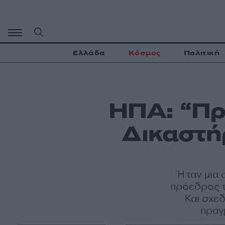
Μετάβαση
σε
περιεχόμενο
Ελλάδα
Κόσμος
Πολιτική
ΗΠΑ: “Πρ
Δικαστή
Ήταν μια 
πρόεδρος τ
Και σχεδ
πραγμ