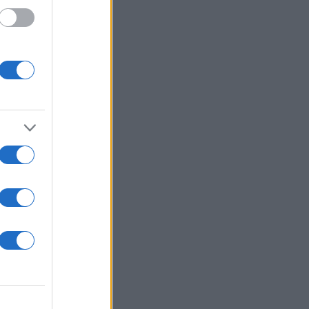
έα
ου