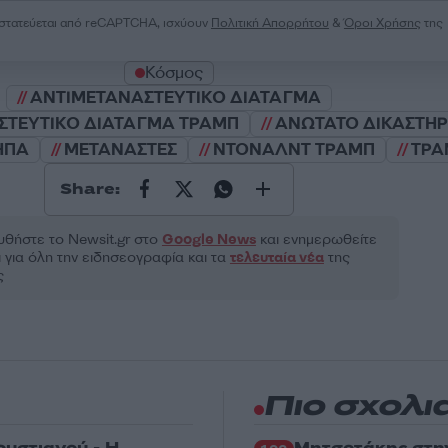
ροστατεύεται από reCAPTCHA, ισχύουν
Πολιτική Απορρήτου
&
Όροι Χρήσης
της
Κόσμος
ΑΝΤΙΜΕΤΑΝΑΣΤΕΥΤΙΚΟ ΔΙΑΤΑΓΜΑ
ΣΤΕΥΤΙΚΟ ΔΙΑΤΑΓΜΑ ΤΡΑΜΠ
ΑΝΩΤΑΤΟ ΔΙΚΑΣΤΗΡ
ΗΠΑ
ΜΕΤΑΝΑΣΤΕΣ
ΝΤΟΝΑΛΝΤ ΤΡΑΜΠ
ΤΡΑ
Share:
θήστε το Νewsit.gr στο
Google News
και ενημερωθείτε
 για όλη την ειδησεογραφία και τα
τελευταία νέα
της
ς
Πιο σχολι
ρυστιανού - Η
Μητσοτάκης στη