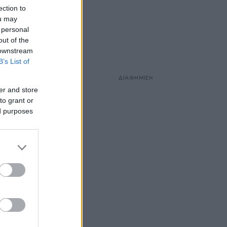
ection to
ou may
 personal
out of the
 downstream
B’s List of
ΔΙΑΦΗΜΙΣΗ
er and store
to grant or
ed purposes
. Οι
την