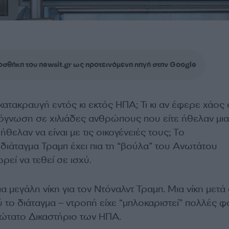
σθήκη του newsit.gr ως προτεινόμενη πηγή στην Google
 κατακραυγή εντός κι εκτός ΗΠΑ; Τι κι αν έφερε χάος 
όγνωση σε χιλιάδες ανθρώπους που είτε ήθελαν μια
ήθελαν να είναι με τις οικογένειές τους; Το
 διάταγμα Τραμπ έχει πια τη “βούλα” του Ανωτάτου
ρεί να τεθεί σε ισχύ.
ια μεγάλη νίκη για τον Ντόναλντ Τραμπ. Μια νίκη μετά
 το διάταγμα – ντροπή είχε “μπλοκαριστεί” πολλές 
νώτατο Δικαστήριο των ΗΠΑ.