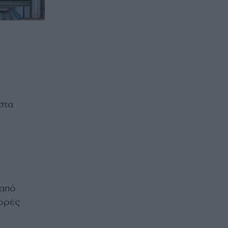
στα
 από
φορές