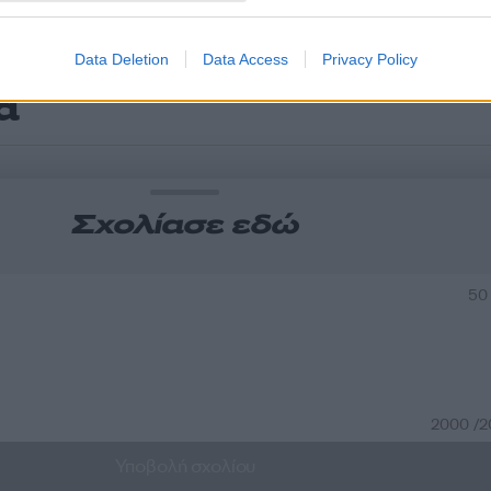
Data Deletion
Data Access
Privacy Policy
α
Σχολίασε εδώ
50
2000 /
Υποβολή σχολίου