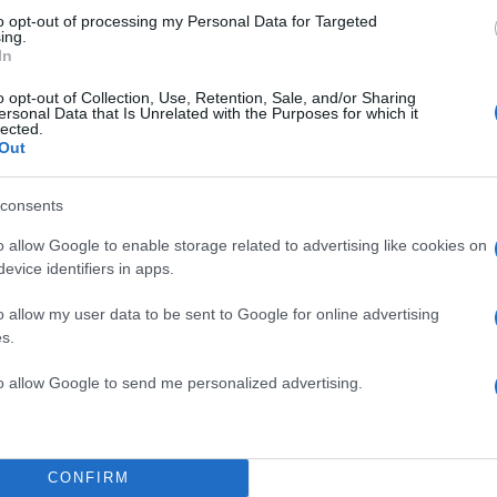
τασε στο Ανώτατο Δικαστήριο. Κι εκεί, από τους ενν
to opt-out of processing my Personal Data for Targeted
ing.
 δυο καταψήφισαν. Οι υπόλοιποι αποφάνθηκαν υπέρ τ
In
ίκησης Τραμπ περί άρσης δύο δικαστικών αποφάσεων
o opt-out of Collection, Use, Retention, Sale, and/or Sharing
ογής του αντιμεταναστευτικού διατάγματος.
ersonal Data that Is Unrelated with the Purposes for which it
lected.
Out
από ΑΠΕ – ΜΠΕ
consents
ΔΙΑΦΗΜΙΣΗ
o allow Google to enable storage related to advertising like cookies on
evice identifiers in apps.
o allow my user data to be sent to Google for online advertising
s.
to allow Google to send me personalized advertising.
CONFIRM