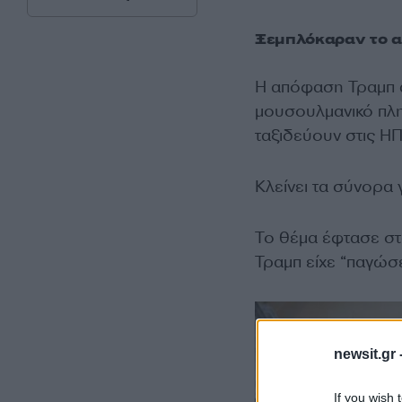
Ξεμπλόκαραν το α
Η απόφαση Τραμπ α
μουσουλμανικό πληθ
ταξιδεύουν στις Η
Κλείνει τα σύνορα 
Το θέμα έφτασε στ
Τραμπ είχε “παγώσ
newsit.gr 
If you wish 