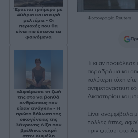
Έρχεται τριήμερο με
40άρια και ισχυρά
Φωτογραφία Reuters
μελτέμια - Οι
περιοχές που θα
είναι πιο έντονα τα
φαινόμενα
Προ
Τι κι αν προκάλεσε
αεροδρόμια και απ
καλύτερη τύχη είτε 
αντιμεταναστευτικό
«Αφιέρωσε τη ζωή
Δικαστηρίου και μπο
της στο να βοηθά
ανθρώπους που
είχαν ανάγκη» - Η
Είναι αναμφίβολα μ
πρώτη δήλωση της
οικογένειας της
πολλές ήττες, αφού
38χρονης Λίζα που
πριν φτάσει στο Α
βρέθηκε νεκρή
στην Κυψέλη