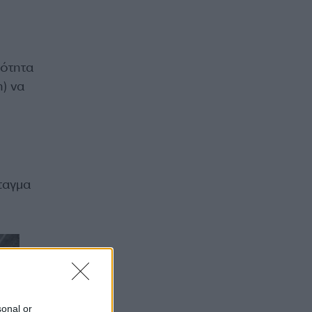
νότητα
) να
ταγμα
sonal or