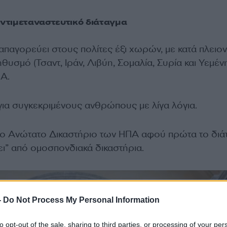
ντιμεταναστευτικό διάταγμα
παγορεύει στους πολίτες έξι χωρών, με κατά πλειο
υσμό (Τσαντ, Ιράν, Λιβύη, Σομαλία, Συρία και Υεμένη
ΠΑ.
για συγκεκριμένους ανθρώπους με λίγα λόγια.
ο Ανώτατο Δικαστήριο των ΗΠΑ αφού πρώτα το διά
ει” από ομοσπονδιακά δικαστήρια.
-
Do Not Process My Personal Information
to opt-out of the sale, sharing to third parties, or processing of your per