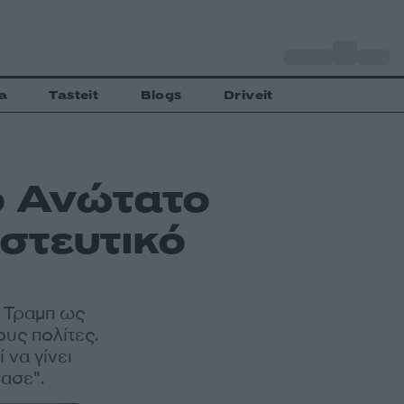
o
Αθήνα
31
C
a
Tasteit
Blogs
Driveit
ο Ανώτατο
στευτικό
τ Τραμπ ως
υς πολίτες.
 να γίνει
ρασε".