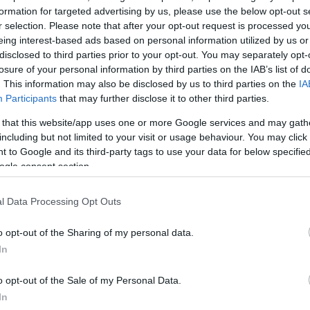
formation for targeted advertising by us, please use the below opt-out s
r selection. Please note that after your opt-out request is processed y
eing interest-based ads based on personal information utilized by us or
disclosed to third parties prior to your opt-out. You may separately opt-
losure of your personal information by third parties on the IAB’s list of
. This information may also be disclosed by us to third parties on the
IA
Participants
that may further disclose it to other third parties.
 that this website/app uses one or more Google services and may gath
including but not limited to your visit or usage behaviour. You may click 
 to Google and its third-party tags to use your data for below specifi
ogle consent section.
l Data Processing Opt Outs
 είχε προκαλέσει, εντός κι εκτός ΗΠΑ, ήταν τεράστιες
o opt-out of the Sharing of my personal data.
πονδιακών δικαστηρίων είχαν, εν μέρει, εμποδίσει 
In
άγματος. Αλλά ο Αμερικανός πρόεδρος ήταν
περάσει το δικό του.
o opt-out of the Sale of my Personal Data.
In