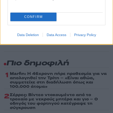
Share:
CONFIRM
Ακολουθήστε το Νewsit.gr στο
Google News
και
ενημερωθείτε πρώτοι για όλη την ειδησεογραφία και τα
τελευταία νέα
της ημέρας
Data Deletion
Data Access
Privacy Policy
Πιο δημοφιλή
1
Marfin: Η 46χρονη πήρε προθεσμία για να
απολογηθεί την Τρίτη – «Είναι αθώα,
συμμετείχε στη διαδήλωση όπως και
100.000 άτομα»
2
Σέρρες: Βίντεο ντοκουμέντο από το
τροχαίο με νεκρούς μητέρα και γιο – Ο
οδηγός του φορτηγού κατέγραψε τη
σύγκρουση