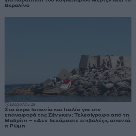
για παραίτηση του καγκελάριου Μερτς» λέει το
Βερολίνο
18:53
07.08.26
Στα άκρα Ισπανία και Ιταλία για την
επαναφορά της Σένγκεν: Τελεσίγραφο από τη
Μαδρίτη – «Δεν δεχόμαστε επιβολές», απαντά
η Ρώμη