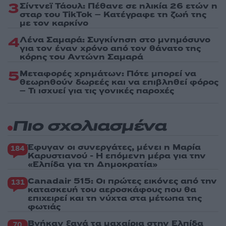
3
Σίντνεϊ Τάουλ: Πέθανε σε ηλικία 26 ετών η
σταρ του TikTok – Kατέγραφε τη ζωή της
με τον καρκίνο
4
Λένα Σαμαρά: Συγκίνηση στο μνημόσυνο
για τον έναν χρόνο από τον θάνατο της
κόρης του Αντώνη Σαμαρά
5
Μεταφορές χρημάτων: Πότε μπορεί να
θεωρηθούν δωρεές και να επιβληθεί φόρος
– Τι ισχυεί για τις γονικές παροχές
Πιο σχολιασμένα
Έφυγαν οι συνεργάτες, μένει η Μαρία
184
Καρυστιανού - Η επόμενη μέρα για την
«Ελπίδα για τη Δημοκρατία»
Canadair 515: Οι πρώτες εικόνες από την
131
κατασκευή του αεροσκάφους που θα
επιχειρεί και τη νύχτα στα μέτωπα της
φωτιάς
Βγήκαν ξανά τα μαχαίρια στην Ελπίδα
70