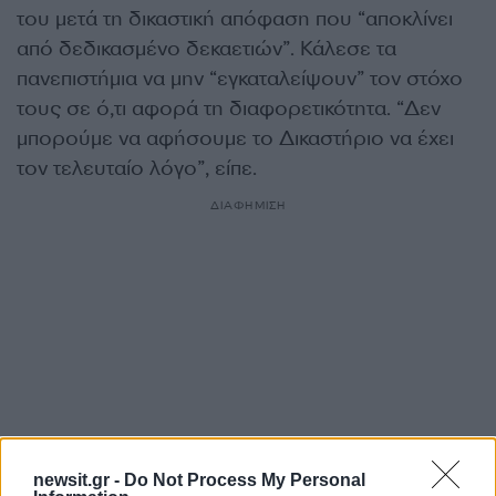
του μετά τη δικαστική απόφαση που “αποκλίνει
από δεδικασμένο δεκαετιών”. Κάλεσε τα
πανεπιστήμια να μην “εγκαταλείψουν” τον στόχο
τους σε ό,τι αφορά τη διαφορετικότητα. “Δεν
μπορούμε να αφήσουμε το Δικαστήριο να έχει
τον τελευταίο λόγο”, είπε.
ΔΙΑΦΗΜΙΣΗ
newsit.gr -
Do Not Process My Personal