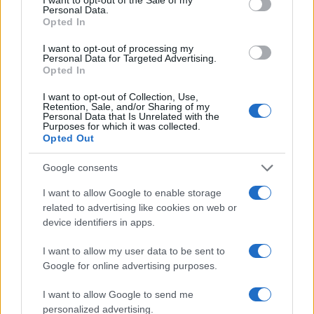
Personal Data.
Opted In
I want to opt-out of processing my
Personal Data for Targeted Advertising.
Σχολίασε εδώ
Opted In
I want to opt-out of Collection, Use,
Retention, Sale, and/or Sharing of my
50 /50
Personal Data that Is Unrelated with the
Purposes for which it was collected.
Opted Out
Google consents
I want to allow Google to enable storage
2000 /2000
related to advertising like cookies on web or
device identifiers in apps.
Υποβολή σχολίου
I want to allow my user data to be sent to
Όροι Χρήσης
. Το site προστατεύεται από reCAPTCHA, ισχύουν
Google for online advertising purposes.
Πολιτική Απορρήτου
&
Όροι Χρήσης
της Google.
Κόσμος
I want to allow Google to send me
ΑΝΩΤΑΤΟ ΔΙΚΑΣΤΗΡΙΟ
ΗΠΑ
personalized advertising.