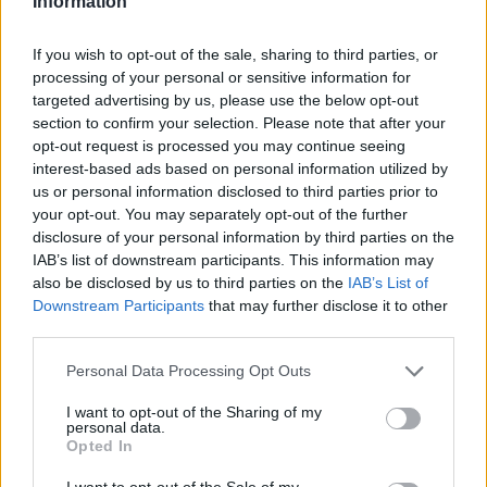
Information
Αν τα χάσατε
If you wish to opt-out of the sale, sharing to third parties, or
processing of your personal or sensitive information for
targeted advertising by us, please use the below opt-out
section to confirm your selection. Please note that after your
opt-out request is processed you may continue seeing
interest-based ads based on personal information utilized by
us or personal information disclosed to third parties prior to
your opt-out. You may separately opt-out of the further
disclosure of your personal information by third parties on the
IAB’s list of downstream participants. This information may
Ανησυχία από το ξέσπασμα
Σοκαριστική υπόθεση 
also be disclosed by us to third parties on the
IAB’s List of
του ιού του Δυτικού Νείλου
Κρήτη: Τουρίστας ρωτ
Downstream Participants
that may further disclose it to other
με κρούσματα στην Αττική
πόσο να πληρώσει για
third parties.
- «Καμπανάκι» από τον
ασελγήσει σε 10χρο
Ιατρικό Σύλλογο Αθηνών
κορίτσι - Το παιδί καθ
Please note that this website/app uses one or more Google
Personal Data Processing Opt Outs
για την προστασία της
αμέριμνο σε αυλή
services and may gather and store information including but
δημόσιας υγείας
επιχείρησης
not limited to your visit or usage behaviour. You may click to
I want to opt-out of the Sharing of my
personal data.
grant or deny consent to Google and its third-party tags to
Opted In
use your data for below specified purposes in below Google
Σχόλια
consent section.
I want to opt-out of the Sale of my