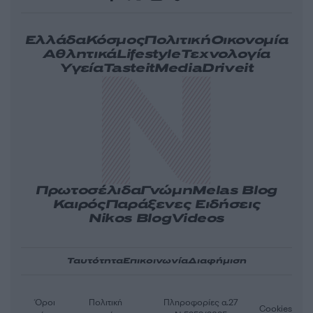
Ελλάδα
Κόσμος
Πολιτική
Οικονομία
Αθλητικά
Lifestyle
Τεχνολογία
Υγεία
Tasteit
Media
Driveit
Πρωτοσέλιδα
Γνώμη
Melas Blog
Καιρός
Παράξενες Ειδήσεις
Nikos Blog
Videos
Ταυτότητα
Επικοινωνία
Διαφήμιση
Όροι
Πολιτική
Πληροφορίες α.27
Cookies