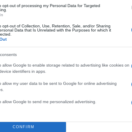
to opt-out of processing my Personal Data for Targeted
ing.
In
o opt-out of Collection, Use, Retention, Sale, and/or Sharing
ersonal Data that Is Unrelated with the Purposes for which it
 του ευκίνητου ελαφιού δεν αποδείχτηκε εύκολη
lected.
Out
φευγε επιδέξια από τα χέρια των αστυνόμων, περν
τα που βρίσκονταν στο οδόστρωμα.
consents
o allow Google to enable storage related to advertising like cookies on
evice identifiers in apps.
o allow my user data to be sent to Google for online advertising
s Ohio troopers in fawn-tastic shape after highway
s.
.co/GwelUbx0Dl
pic.twitter.com/glIIi7sLGf
to allow Google to send me personalized advertising.
WS (@WFLA)
July 8, 2023
CONFIRM