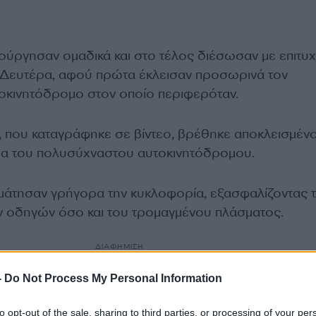
τούργησαν ομαδικά και στο τέλος διέσωσαν με επιτυχ
 Δευτέρα, αφού πρώτα έκλεισαν προσωρινά τον
οκινητόδρομο στον οποίο περιφερόταν.
, που καταγράφηκε σε βίντεο, βρέθηκε αποκλεισμέν
δα του πολυσύχναστου αυτοκινητόδρομου.
αμάτησαν γρήγορα την κυκλοφορία, εξασφαλίζοντας 
 οδηγών όσο και του τρομαγμένου πλάσματος.
ΔΙΑΦΗΜΙΣΗ
-
Do Not Process My Personal Information
to opt-out of the sale, sharing to third parties, or processing of your per