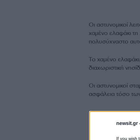
Οι αστυνομικοί λει
χαμένο ελαφάκι τη
πολυσύχναστο αυτ
Το χαμένο ελαφάκι
διαχωριστική νησί
Οι αστυνομικοί στ
ασφάλεια τόσο των
newsit.gr 
If you wish 