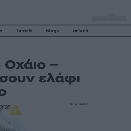
o
Αθήνα
33
C
a
Tasteit
Blogs
Driveit
 Οχάιο –
άσουν ελάφι
ο
ΔΙΑΦΗΜΙΣΗ