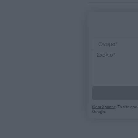
Όροι Χρήσης
. Το site π
Google.