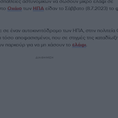
σπάθειες αστυνομικών να σώσουν μικρό ελάφι σε
στο
Οχάιο
των
ΗΠΑ
είδαν το Σάββατο (8.7.2023) το
νε σε έναν αυτοκινητόδρομο των ΗΠΑ, στην πολιτεία 
αι τόσο αποφασισμένοι, που σε στιγμές της καταδίωξ
υν παρκούρ για να μη χάσουν το
ελάφι
.
ΔΙΑΦΗΜΙΣΗ