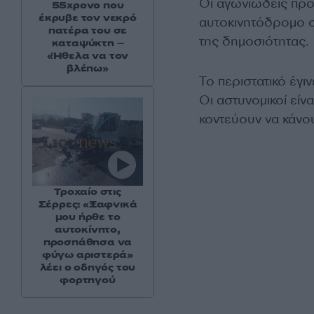
Οι αγωνιώδεις προ
55χρονο που
έκρυβε τον νεκρό
αυτοκινητόδρομο 
πατέρα του σε
της δημοσιότητας.
καταψύκτη –
«Ήθελα να τον
βλέπω»
Το περιστατικό έγι
Οι αστυνομικοί είν
κοντεύουν να κάνο
Τροχαίο στις
Σέρρες: «Ξαφνικά
μου ήρθε το
αυτοκίνητο,
προσπάθησα να
φύγω αριστερά»
λέει ο οδηγός του
φορτηγού