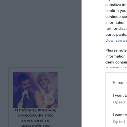
sensitive in
confirm you
continue se
information 
further disc
participants
Downstream 
Please note
information 
deny consent
in below Go
Persona
I want t
Opted 
Ο Γιάννης Φακίνος
I want t
αποκάλυψε πώς
έγινε viral το
Opted 
τραγούδι του