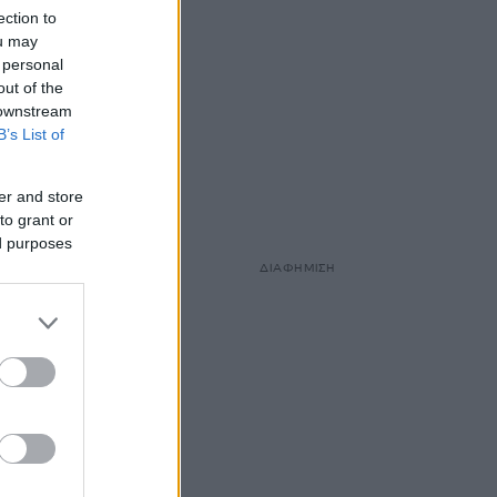
ection to
ou may
 personal
out of the
 downstream
B’s List of
er and store
to grant or
ed purposes
ΔΙΑΦΗΜΙΣΗ