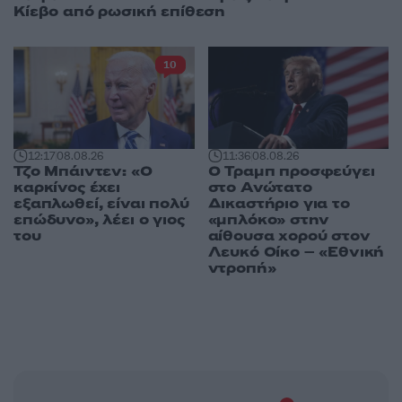
Κίεβο από ρωσική επίθεση
10
12:17
08.08.26
11:36
08.08.26
Τζο Μπάιντεν: «Ο
Ο Τραμπ προσφεύγει
καρκίνος έχει
στο Ανώτατο
εξαπλωθεί, είναι πολύ
Δικαστήριο για το
επώδυνο», λέει ο γιος
«μπλόκο» στην
του
αίθουσα χορού στον
Λευκό Οίκο – «Εθνική
ντροπή»