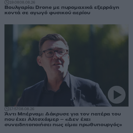
19:08
08.08.26
Βουλγαρία: Drone με πυρομαχικά εξερράγη
κοντά σε αγωγό φυσικού αερίου
17:57
08.08.26
Άντι Μπέρναμ: Δάκρυσε για τον πατέρα του
που έχει Αλτσχάιμερ – «Δεν έχει
συνειδητοποιήσει πως είμαι πρωθυπουργός»