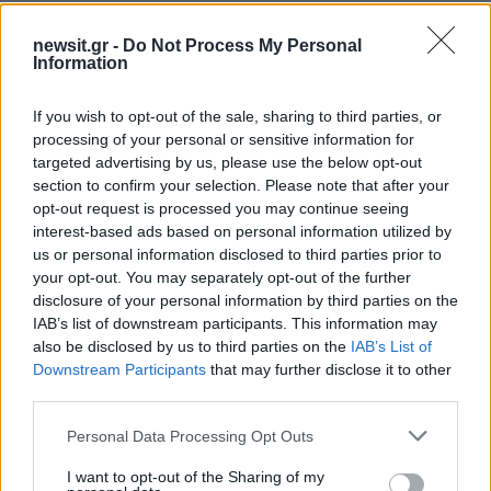
newsit.gr -
Do Not Process My Personal
Information
If you wish to opt-out of the sale, sharing to third parties, or
processing of your personal or sensitive information for
targeted advertising by us, please use the below opt-out
section to confirm your selection. Please note that after your
opt-out request is processed you may continue seeing
interest-based ads based on personal information utilized by
us or personal information disclosed to third parties prior to
Αν τα χάσατε
your opt-out. You may separately opt-out of the further
disclosure of your personal information by third parties on the
IAB’s list of downstream participants. This information may
also be disclosed by us to third parties on the
IAB’s List of
Downstream Participants
that may further disclose it to other
third parties.
Please note that this website/app uses one or more Google
Personal Data Processing Opt Outs
services and may gather and store information including but
not limited to your visit or usage behaviour. You may click to
I want to opt-out of the Sharing of my