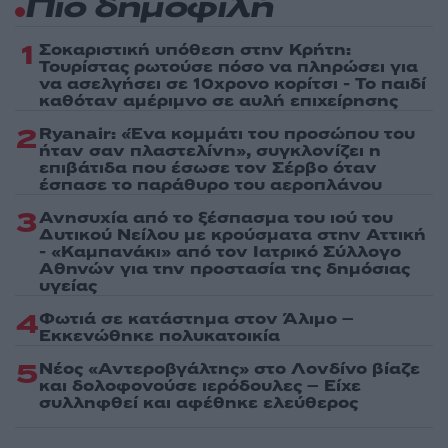
Πιο δημοφιλή
1
Σοκαριστική υπόθεση στην Κρήτη:
Τουρίστας ρωτούσε πόσο να πληρώσει για
να ασελγήσει σε 10χρονο κορίτσι - Το παιδί
καθόταν αμέριμνο σε αυλή επιχείρησης
2
Ryanair: «Ένα κομμάτι του προσώπου του
ήταν σαν πλαστελίνη», συγκλονίζει η
επιβάτιδα που έσωσε τον Σέρβο όταν
έσπασε το παράθυρο του αεροπλάνου
3
Ανησυχία από το ξέσπασμα του ιού του
Δυτικού Νείλου με κρούσματα στην Αττική
- «Καμπανάκι» από τον Ιατρικό Σύλλογο
Αθηνών για την προστασία της δημόσιας
υγείας
4
Φωτιά σε κατάστημα στον Άλιμο –
Εκκενώθηκε πολυκατοικία
5
Νέος «Αντεροβγάλτης» στο Λονδίνο βίαζε
και δολοφονούσε ιερόδουλες – Είχε
συλληφθεί και αφέθηκε ελεύθερος