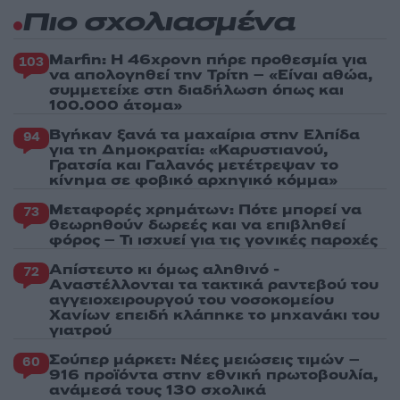
Πιο σχολιασμένα
Marfin: Η 46χρονη πήρε προθεσμία για
103
να απολογηθεί την Τρίτη – «Είναι αθώα,
συμμετείχε στη διαδήλωση όπως και
100.000 άτομα»
Βγήκαν ξανά τα μαχαίρια στην Ελπίδα
94
για τη Δημοκρατία: «Καρυστιανού,
Γρατσία και Γαλανός μετέτρεψαν το
κίνημα σε φοβικό αρχηγικό κόμμα»
Μεταφορές χρημάτων: Πότε μπορεί να
73
θεωρηθούν δωρεές και να επιβληθεί
φόρος – Τι ισχυεί για τις γονικές παροχές
Απίστευτο κι όμως αληθινό -
72
Aναστέλλονται τα τακτικά ραντεβού του
αγγειοχειρουργού του νοσοκομείου
Χανίων επειδή κλάπηκε το μηχανάκι του
γιατρού
Σούπερ μάρκετ: Νέες μειώσεις τιμών –
60
916 προϊόντα στην εθνική πρωτοβουλία,
ανάμεσά τους 130 σχολικά