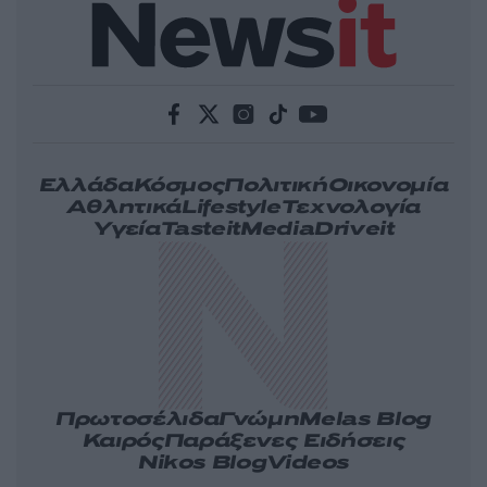
Ελλάδα
Κόσμος
Πολιτική
Οικονομία
Αθλητικά
Lifestyle
Τεχνολογία
Υγεία
Tasteit
Media
Driveit
Πρωτοσέλιδα
Γνώμη
Melas Blog
Καιρός
Παράξενες Ειδήσεις
Nikos Blog
Videos