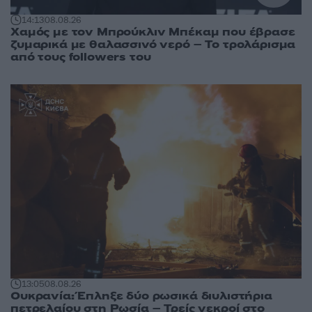
14:13
08.08.26
Χαμός με τον Μπρούκλιν Μπέκαμ που έβρασε
ζυμαρικά με θαλασσινό νερό – Το τρολάρισμα
από τους followers του
13:05
08.08.26
Ουκρανία: Έπληξε δύο ρωσικά διυλιστήρια
πετρελαίου στη Ρωσία – Τρείς νεκροί στο