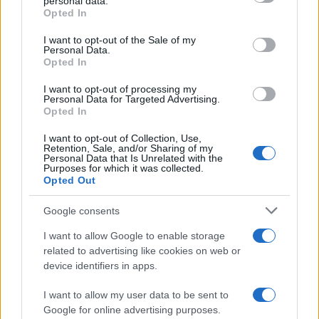
personal data.
grant or deny consent to Google and its third-party tags to
Τραγωδία στην Πάρο:
Πώς η Πυροσβεστικ
Opted In
use your data for below specified purposes in below Google
4χρονος βρέθηκε νεκρός
διέσωσε ανθρώπινες ζ
consent section.
σε πισίνα
από την καταστροφι
I want to opt-out of the Sale of my
Personal Data.
φωτιά στην Αττικοβοι
Opted In
– Πάνω από 250 άτο
απομακρύνθηκαν δι
θαλάσσης
I want to opt-out of processing my
Personal Data for Targeted Advertising.
Opted In
Σχόλια
I want to opt-out of Collection, Use,
Retention, Sale, and/or Sharing of my
Personal Data that Is Unrelated with the
Purposes for which it was collected.
Opted Out
Google consents
Σχολίασε εδώ
I want to allow Google to enable storage
related to advertising like cookies on web or
50 /50
device identifiers in apps.
I want to allow my user data to be sent to
Google for online advertising purposes.