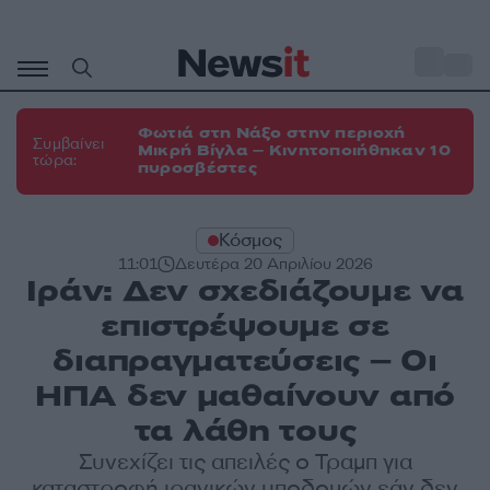
Μετάβαση
σε
o
35
περιεχόμενο
Φωτιά στη Νάξο στην περιοχή
Συμβαίνει
Μικρή Βίγλα – Κινητοποιήθηκαν 10
τώρα:
πυροσβέστες
Κόσμος
11:01
Δευτέρα 20 Απριλίου 2026
Ιράν: Δεν σχεδιάζουμε να
επιστρέψουμε σε
διαπραγματεύσεις – Οι
ΗΠΑ δεν μαθαίνουν από
τα λάθη τους
Συνεχίζει τις απειλές ο Τραμπ για
καταστροφή ιρανικών υποδομών εάν δεν