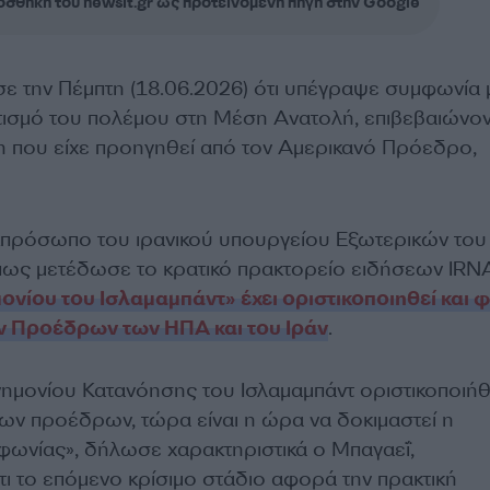
σθήκη του newsit.gr ως προτεινόμενη πηγή στην Google
ε την Πέμπτη (18.06.2026) ότι υπέγραψε συμφωνία μ
τισμό του πολέμου στη Μέση Ανατολή, επιβεβαιώνο
η που είχε προηγηθεί από τον Αμερικανό Πρόεδρο,
πρόσωπο του ιρανικού υπουργείου Εξωτερικών του 
πως μετέδωσε το κρατικό πρακτορείο ειδήσεων IRN
ονίου του Ισλαμαμπάντ» έχει οριστικοποιηθεί και φ
ν Προέδρων των ΗΠΑ και του Ιράν
.
νημονίου Κατανόησης του Ισλαμαμπάντ οριστικοποιή
των προέδρων, τώρα είναι η ώρα να δοκιμαστεί η
ωνίας», δήλωσε χαρακτηριστικά ο Μπαγαεΐ,
ι το επόμενο κρίσιμο στάδιο αφορά την πρακτική