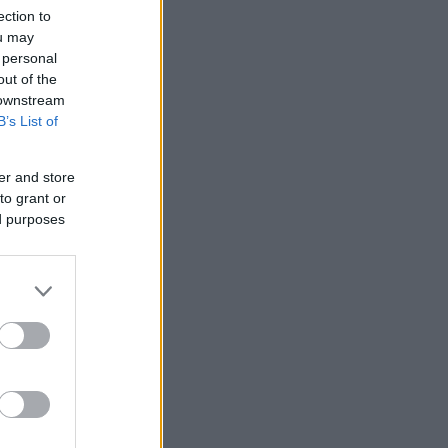
ection to
ou may
 personal
out of the
 downstream
B’s List of
 /50
er and store
to grant or
ed purposes
2000