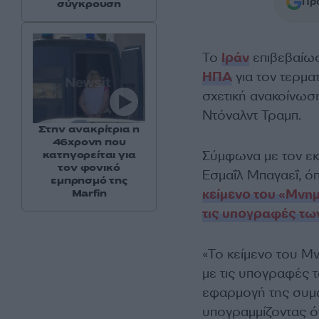
Προ
σύγκρουση
Το
Ιράν
επιβεβαίωσ
ΗΠΑ
για τον τερμα
σχετική ανακοίνωσ
Ντόναλντ Τραμπ.
Στην ανακρίτρια η
46χρονη που
Σύμφωνα με τον εκ
κατηγορείται για
τον φονικό
Εσμαΐλ Μπαγαεΐ, ό
εμπρησμό της
κείμενο του «Μνημ
Marfin
τις υπογραφές τω
«Το κείμενο του Μ
με τις υπογραφές 
εφαρμογή της συμφ
υπογραμμίζοντας ότ