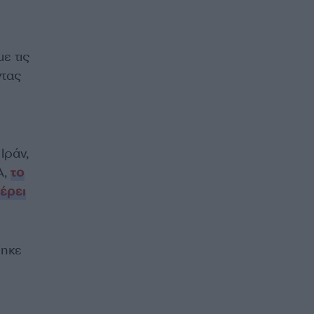
ε τις
ντας
Ιράν,
A,
το
έρει
θηκε