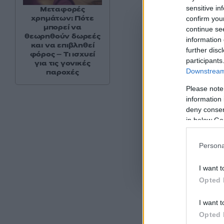
sensitive in
Μεταφορές
χρημάτων: Πότε
confirm you
μπορεί να
continue se
θεωρηθούν δωρεές
information 
και να επιβληθεί
further disc
φόρος – Τι ισχυεί
participants
για τις γονικές
Downstream 
παροχές
Please note
information 
deny consent
in below Go
Persona
Όροι Χρήσης
. Το site π
I want t
Google.
Opted 
I want t
Opted 