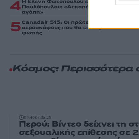
4
Η Ελένη Φωτοπούλου ευχήθηκε για τη γι
Παυλόπουλου: «Δεκαπέντε χρόνια μου δι
αγάπη»
5
Canadair 515: Οι πρώτες εικόνες από τη
αεροσκάφους που θα επιχειρεί και τη νύ
φωτιάς
Κόσμος: Περισσότερα
09:40
07.08.26
Περού: Βίντεο δείχνει τη σ
σεξουαλικής επίθεσης σε 