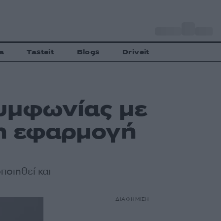
o
Αθήνα
30
C
a
Tasteit
Blogs
Driveit
συμφωνίας με
 η εφαρμογή
ποιηθεί και
ΔΙΑΦΗΜΙΣΗ