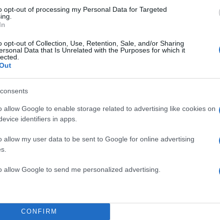
Share:
to opt-out of processing my Personal Data for Targeted
ing.
θήστε το Νewsit.gr στο
Google News
και ενημερωθείτε
In
 για όλη την ειδησεογραφία και τα
τελευταία νέα
της
ς
o opt-out of Collection, Use, Retention, Sale, and/or Sharing
ersonal Data that Is Unrelated with the Purposes for which it
lected.
Out
consents
Πιο σχολι
o allow Google to enable storage related to advertising like cookies on
evice identifiers in apps.
κή φωτογραφία για
Μητσοτάκης στη
198
ένας
διασύνδεση Ελλ
o allow my user data to be sent to Google for online advertising
εμπιστοσύνης» η
s.
δύο καταθέσεις
Έφυγαν οι συνερ
184
νού – Το στίγμα του
επόμενη μέρα γι
to allow Google to send me personalized advertising.
ιλητικά μηνύματα
Αυγερινός, Μουτ
86
ρώπους που είχαν
Καρυστιανού: «Δ
ιας της 38χρονης
«συγκεντρωτικό
CONFIRM
Το πολωμένο μελ
59