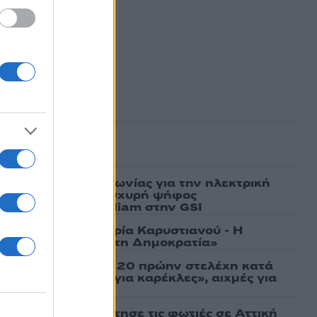
ασμένα
ν υπογραφή συμφωνίας για την ηλεκτρική
άδας – Κύπρου: «Ισχυρή ψήφος
 είσοδος της Meridiam στην GSI
γάτες, μένει η Μαρία Καρυστιανού - Η
α την «Ελπίδα για τη Δημοκρατία»
σάτσου και ακόμη 20 πρώην στελέχη κατά
εν αποχωρήσαμε για καρέκλες», αιχμές για
 μοντέλο»
τέμι που τροφοδότησε τις φωτιές σε Αττική