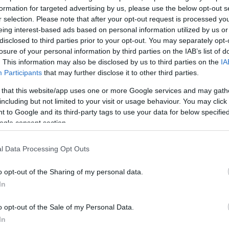
formation for targeted advertising by us, please use the below opt-out s
r selection. Please note that after your opt-out request is processed y
eing interest-based ads based on personal information utilized by us or
Σχολίασε εδώ
disclosed to third parties prior to your opt-out. You may separately opt-
losure of your personal information by third parties on the IAB’s list of
. This information may also be disclosed by us to third parties on the
IA
50
Participants
that may further disclose it to other third parties.
 that this website/app uses one or more Google services and may gath
including but not limited to your visit or usage behaviour. You may click 
 to Google and its third-party tags to use your data for below specifi
ogle consent section.
2000 /
Υποβολή σχολίου
l Data Processing Opt Outs
ροστατεύεται από reCAPTCHA, ισχύουν
Πολιτική Απορρήτου
&
Όροι Χρήσης
της
o opt-out of the Sharing of my personal data.
In
Κόσμος
o opt-out of the Sale of my Personal Data.
ΗΠΑ
In