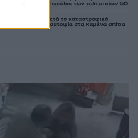
πό τα ισχυρότερα επεισόδια των τελευταίων 50
ο Πόρτο Γερμενό μετά το καταστροφικό
ιάς – Ξεκίνησε η αυτοψία στα καμένα σπίτια