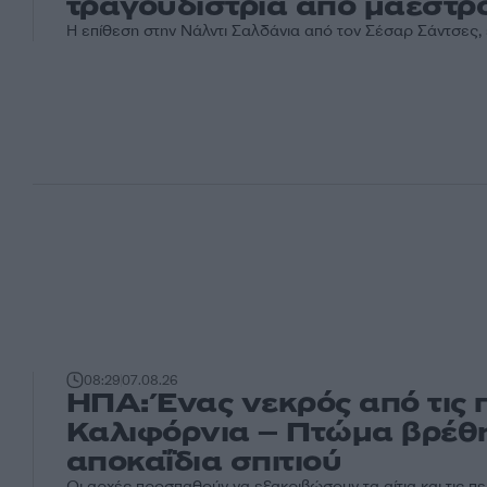
τραγουδίστρια από μαέστρ
Η επίθεση στην Νάλντι Σαλδάνια από τον Σέσαρ Σάντσες, έ
08:29
07.08.26
ΗΠΑ: Ένας νεκρός από τις 
Καλιφόρνια – Πτώμα βρέθ
αποκαΐδια σπιτιού
Οι αρχές προσπαθούν να εξακριβώσουν τα αίτια και τις π