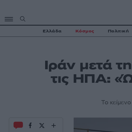
Μετάβαση
σε
περιεχόμενο
Ελλάδα
Κόσμος
Πολιτική
Ιράν μετά τ
τις ΗΠΑ: «
Το κείμενο