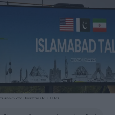
τεύσεων στο Πακιστάν / REUTERS