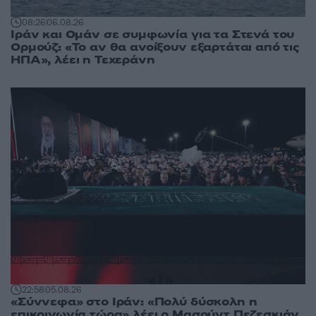
08:26
06.08.26
Ιράν και Ομάν σε συμφωνία για τα Στενά του
Ορμούζ: «Το αν θα ανοίξουν εξαρτάται από τις
ΗΠΑ», λέει η Τεχεράνη
22:58
05.08.26
«Σύννεφα» στο Ιράν: «Πολύ δύσκολη η
επικοινωνία τώρα» λέει ο Μασούντ Πεζεσκιάν