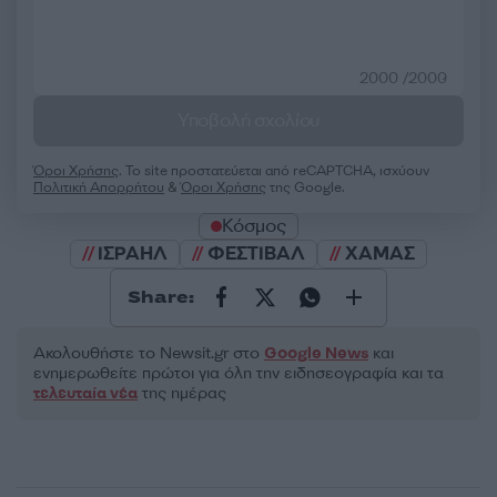
2000 /2000
Υποβολή σχολίου
Όροι Χρήσης
. Το site προστατεύεται από reCAPTCHA, ισχύουν
Πολιτική Απορρήτου
&
Όροι Χρήσης
της Google.
Κόσμος
ΙΣΡΑΗΛ
ΦΕΣΤΙΒΑΛ
ΧΑΜΑΣ
Share:
Ακολουθήστε το Νewsit.gr στο
Google News
και
ενημερωθείτε πρώτοι για όλη την ειδησεογραφία και τα
τελευταία νέα
της ημέρας