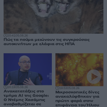
20:41
05.08.26
Πώς τα πούμα μειώνουν τις συγκρούσεις
αυτοκινήτων με ελάφια στις ΗΠΑ
20:19
05.08.26
19:53
05.08.26
Ανακατατάξεις στο
Μικροσκοπικές δίνες
τμήμα AI της Google:
ανακαλύφθηκαν για
Ο Ντέμης Χασάμπις
πρώτη φορά στην
αναβαθμίζεται σε
επιφάνεια του Ήλιου