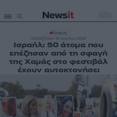
Μετάβαση
σε
o
30
περιεχόμενο
Κόσμος
23:00
Τρίτη 16 Απριλίου 2024
Ισραήλ: 50 άτομα που
επέζησαν από τη σφαγή
της Χαμάς στο φεστιβάλ
έχουν αυτοκτονήσει