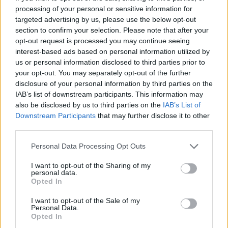
processing of your personal or sensitive information for
targeted advertising by us, please use the below opt-out
section to confirm your selection. Please note that after your
opt-out request is processed you may continue seeing
interest-based ads based on personal information utilized by
us or personal information disclosed to third parties prior to
«Ήμασταν σε ένα ανοιχτό πεδίο, χωρίς μέρος να
your opt-out. You may separately opt-out of the further
κρυφτούμε. Νιώθαμε ανήμποροι. Κάποιοι στην
disclosure of your personal information by third parties on the
απελπισία τους ανέβηκαν σε δέντρα. Οι
IAB’s list of downstream participants. This information may
περισσότεροι σκοτώθηκαν από σφαίρες της
also be disclosed by us to third parties on the
IAB’s List of
Downstream Participants
that may further disclose it to other
Χαμάς. Όσοι επέζησαν, ήταν αυτοί που έκρυψαν
third parties.
το σώμα τους κάτω από πτώματα και παρίσταναν
Please note that this website/app uses one or more Google
τους νεκρούς» περιέγραψε, ενώ είπε ότι
Personal Data Processing Opt Outs
services and may gather and store information including but
ορισμένα μέλη της Χαμάς με τα όπλα τους
not limited to your visit or usage behaviour. You may click to
I want to opt-out of the Sharing of my
κακοποιούσαν γυναίκες στα γεννητικά τους
personal data.
grant or deny consent to Google and its third-party tags to
Opted In
όργανα, ενώ με μαχαίρια τους έκοβαν κομμάτια
use your data for below specified purposes in below Google
consent section.
από το σώμα τους», τόνισε χαρακτηριστικά η
I want to opt-out of the Sale of my
Personal Data.
Νασά.
Opted In