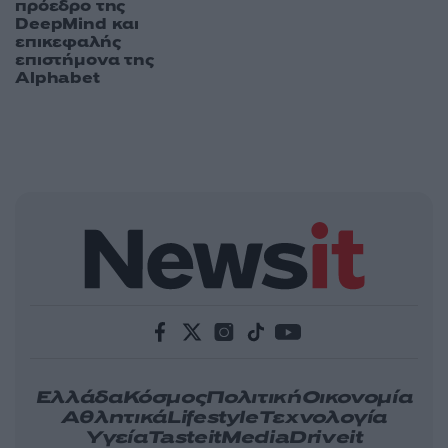
πρόεδρο της
DeepMind και
επικεφαλής
επιστήμονα της
Alphabet
Ελλάδα
Κόσμος
Πολιτική
Οικονομία
Αθλητικά
Lifestyle
Τεχνολογία
Υγεία
Tasteit
Media
Driveit