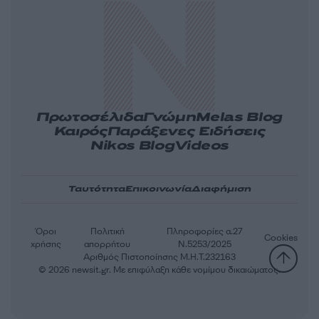
Πρωτοσέλιδα
Γνώμη
Melas Blog
Καιρός
Παράξενες Ειδήσεις
Nikos Blog
Videos
Ταυτότητα
Επικοινωνία
Διαφήμιση
Όροι
Πολιτική
Πληροφορίες α.27
Cookies
χρήσης
απορρήτου
Ν.5253/2025
Αριθμός Πιστοποίησης Μ.Η.Τ.232163
© 2026 newsit.gr. Με επιφύλαξη κάθε νομίμου δικαιώματος.