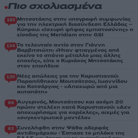
Πιο σχολιασμένα
Μητσοτάκης στην υπογραφή συμφωνίας
183
για την ηλεκτρική διασύνδεση Ελλάδας –
Κύπρου: «Ισχυρή ψήφος εμπιστοσύνης» η
είσοδος της Meridiam στην GSI
Το τελευταίο αντίο στον Γιάννη
134
Βαρβιτσιώτη: «Ήταν φτιαγμένος από
εκείνο το σπάνιο μέταλλο μιας άλλης
εποχής», είπε ο Κυριάκος Μητσοτάκης
στον επικήδειο
Νέες απώλειες για την Καρυστιανού:
130
Παραιτήθηκαν Μουτσάτσου, Ιωαννίδου
και Κοτσόργιος - «Αποχωρώ από μια
αυταπάτη»
Αυγερινός, Μουτσάτσου και ακόμη 20
68
πρώην στελέχη κατά Καρυστιανού: «Δεν
αποχωρήσαμε για καρέκλες», αιχμές για
«συγκεντρωτικό μοντέλο»
Συνελήφθη στην Ψάθα αδερφός
63
αντιδημάρχου - Έσπασε το μπλόκο της