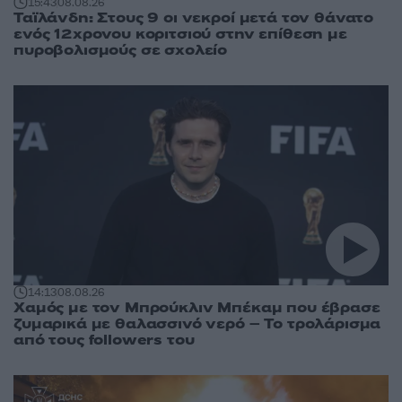
15:43
08.08.26
Ταϊλάνδη: Στους 9 οι νεκροί μετά τον θάνατο
ενός 12χρονου κοριτσιού στην επίθεση με
πυροβολισμούς σε σχολείο
14:13
08.08.26
Χαμός με τον Μπρούκλιν Μπέκαμ που έβρασε
ζυμαρικά με θαλασσινό νερό – Το τρολάρισμα
από τους followers του