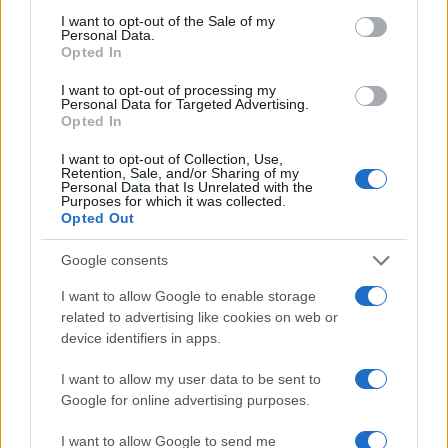
consent section.
Πιο δημοφιλή
I want to opt-out of the Sale of my
Personal Data.
Opted In
1
Σοκαριστική υπόθεση στην Κρήτη:
Τουρίστας ρωτούσε πόσο να πληρώσει για
I want to opt-out of processing my
να ασελγήσει σε 10χρονο κορίτσι - Το παιδί
Personal Data for Targeted Advertising.
καθόταν αμέριμνο σε αυλή επιχείρησης
Opted In
2
Δεν ήταν μόνο η ταχύτητα που οδήγησε
I want to opt-out of Collection, Use,
στο τροχαίο στις Σέρρες με νεκρούς μητέρα
Retention, Sale, and/or Sharing of my
και γιο - «Ίσως κάτι απέσπασε την προσοχή
Personal Data that Is Unrelated with the
του οδηγού» λέει πραγματογνώμονας
Purposes for which it was collected.
Opted Out
3
Πέθανε ο Γουίλιαμ Όρμπιτ, παραγωγός του
εμβληματικού άλμπουμ της Μαντόνα «Ray
Google consents
of Light»
I want to allow Google to enable storage
4
Ανησυχία από το ξέσπασμα του ιού του
Δυτικού Νείλου με κρούσματα στην Αττική
related to advertising like cookies on web or
- «Καμπανάκι» από τον Ιατρικό Σύλλογο
device identifiers in apps.
Αθηνών για την προστασία της δημόσιας
υγείας
I want to allow my user data to be sent to
5
Ryanair: «Ένα κομμάτι του προσώπου του
Google for online advertising purposes.
ήταν σαν πλαστελίνη», συγκλονίζει η
επιβάτιδα που έσωσε τον Σέρβο όταν
I want to allow Google to send me