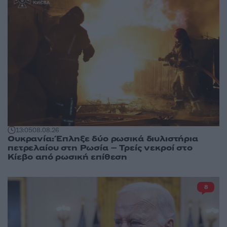
13:05
08.08.26
Ουκρανία: Έπληξε δύο ρωσικά διυλιστήρια
πετρελαίου στη Ρωσία – Τρείς νεκροί στο
Κίεβο από ρωσική επίθεση
8