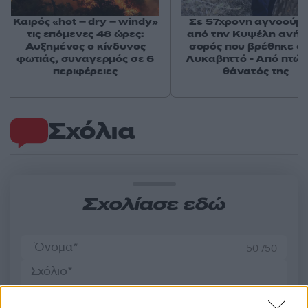
Καιρός «hot – dry – windy»
Σε 57χρονη αγνοούμ
τις επόμενες 48 ώρες:
από την Κυψέλη ανήκε
Αυξημένος ο κίνδυνος
σορός που βρέθηκε σ
φωτιάς, συναγερμός σε 6
Λυκαβηττό - Από πτώσ
περιφέρειες
θάνατός της
Σχόλια
Σχολίασε εδώ
50 /50