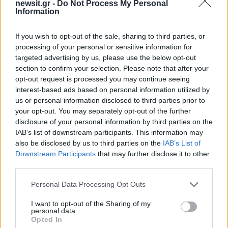
newsit.gr -
Do Not Process My Personal
Information
2000 /2000
Υποβολή σχολίου
If you wish to opt-out of the sale, sharing to third parties, or
processing of your personal or sensitive information for
targeted advertising by us, please use the below opt-out
Όροι Χρήσης
. Το site προστατεύεται από reCAPTCHA, ισχύουν
Πολιτική Απορρήτου
&
Όροι Χρήσης
της Google.
section to confirm your selection. Please note that after your
opt-out request is processed you may continue seeing
Κόσμος
interest-based ads based on personal information utilized by
ΙΤΑΛΙΑ
ΜΙΛΑΝΟ
ΣΑΟΥΔΙΚΗ ΑΡΑΒΙΑ
us or personal information disclosed to third parties prior to
ΣΚΑΛΑ ΤΟΥ ΜΙΛΑΝΟΥ
your opt-out. You may separately opt-out of the further
disclosure of your personal information by third parties on the
Share:
IAB’s list of downstream participants. This information may
also be disclosed by us to third parties on the
IAB’s List of
Downstream Participants
that may further disclose it to other
Ακολουθήστε το Νewsit.gr στο
Google News
και
ενημερωθείτε πρώτοι για όλη την ειδησεογραφία και τα
third parties.
τελευταία νέα
της ημέρας
Please note that this website/app uses one or more Google
Personal Data Processing Opt Outs
services and may gather and store information including but
not limited to your visit or usage behaviour. You may click to
I want to opt-out of the Sharing of my
personal data.
grant or deny consent to Google and its third-party tags to
Opted In
use your data for below specified purposes in below Google