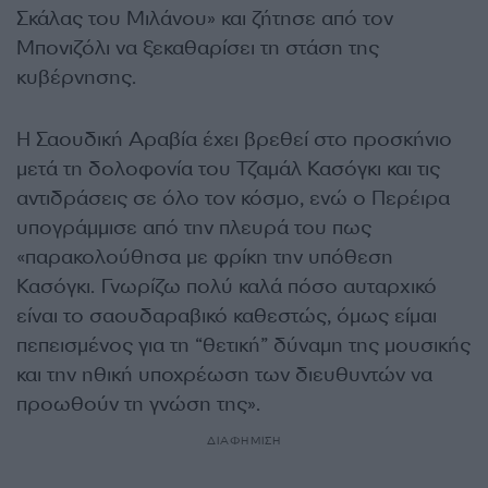
Σκάλας του Μιλάνου» και ζήτησε από τον
Μπονιζόλι να ξεκαθαρίσει τη στάση της
κυβέρνησης.
Η Σαουδική Αραβία έχει βρεθεί στο προσκήνιο
μετά τη δολοφονία του Τζαμάλ Κασόγκι και τις
αντιδράσεις σε όλο τον κόσμο, ενώ ο Περέιρα
υπογράμμισε από την πλευρά του πως
«παρακολούθησα με φρίκη την υπόθεση
Κασόγκι. Γνωρίζω πολύ καλά πόσο αυταρχικό
είναι το σαουδαραβικό καθεστώς, όμως είμαι
πεπεισμένος για τη “θετική” δύναμη της μουσικής
και την ηθική υποχρέωση των διευθυντών να
προωθούν τη γνώση της».
ΔΙΑΦΗΜΙΣΗ