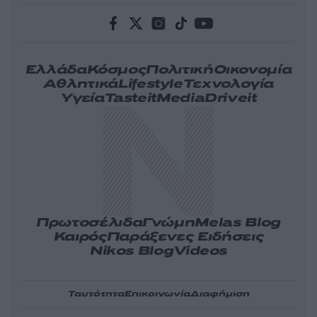
Ελλάδα
Κόσμος
Πολιτική
Οικονομία
Αθλητικά
Lifestyle
Τεχνολογία
Υγεία
Tasteit
Media
Driveit
Πρωτοσέλιδα
Γνώμη
Melas Blog
Καιρός
Παράξενες Ειδήσεις
Nikos Blog
Videos
Ταυτότητα
Επικοινωνία
Διαφήμιση