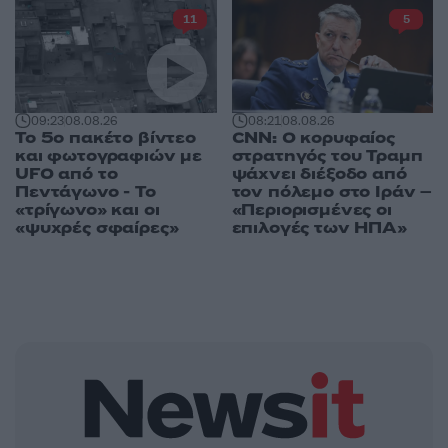
11
5
09:23
08.08.26
08:21
08.08.26
Το 5ο πακέτο βίντεο
CNN: Ο κορυφαίος
και φωτογραφιών με
στρατηγός του Τραμπ
UFO από το
ψάχνει διέξοδο από
Πεντάγωνο - Το
τον πόλεμο στο Ιράν –
«τρίγωνο» και οι
«Περιορισμένες οι
«ψυχρές σφαίρες»
επιλογές των ΗΠΑ»