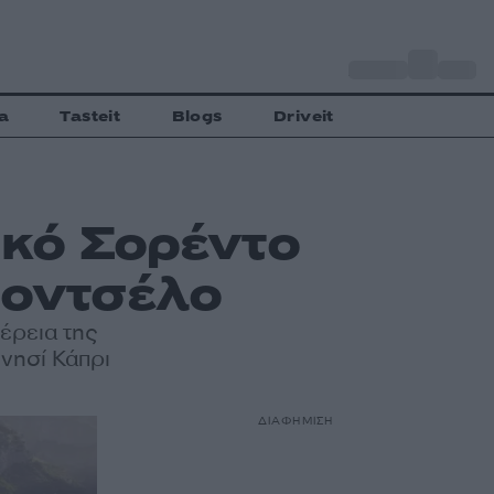
o
Αθήνα
27
C
a
Tasteit
Blogs
Driveit
ικό Σορέντο
μοντσέλο
φέρεια της
νησί Κάπρι
ΔΙΑΦΗΜΙΣΗ