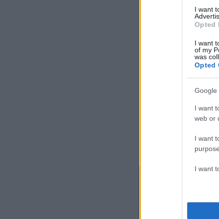
I want 
Advertis
Opted 
I want t
of my P
was col
Opted 
Google 
I want t
web or d
I want t
purpose
I want 