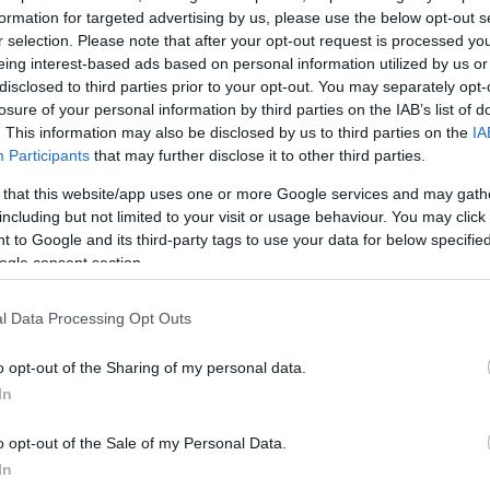
ριοχής, κάνοντας επίσκεψη στο μουσείο ξυλογλυπτικ
formation for targeted advertising by us, please use the below opt-out s
r selection. Please note that after your opt-out request is processed y
rsia lignea), αλλά και να θαυμάσετε εκπληκτικούς να
eing interest-based ads based on personal information utilized by us or
ό τον 14ο αιώνα (Καθεδρικός Ναός των Αγίων Φιλί
disclosed to third parties prior to your opt-out. You may separately opt-
 του Αγίου Φραγκίσκου).
losure of your personal information by third parties on the IAB’s list of
. This information may also be disclosed by us to third parties on the
IA
Participants
that may further disclose it to other third parties.
ΔΙΑΦΗΜΙΣΗ
 that this website/app uses one or more Google services and may gath
including but not limited to your visit or usage behaviour. You may click 
 to Google and its third-party tags to use your data for below specifi
ogle consent section.
l Data Processing Opt Outs
o opt-out of the Sharing of my personal data.
In
o opt-out of the Sale of my Personal Data.
In