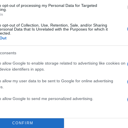
to opt-out of processing my Personal Data for Targeted
ing.
In
o opt-out of Collection, Use, Retention, Sale, and/or Sharing
ersonal Data that Is Unrelated with the Purposes for which it
lected.
Out
consents
o allow Google to enable storage related to advertising like cookies on
evice identifiers in apps.
o allow my user data to be sent to Google for online advertising
s.
to allow Google to send me personalized advertising.
CONFIRM