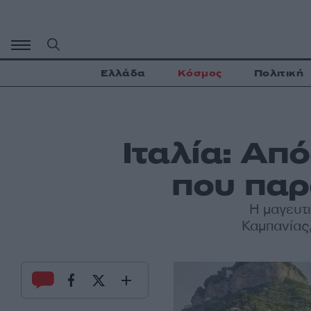
Μετάβαση
σε
περιεχόμενο
Ελλάδα
Κόσμος
Πολιτική
Ιταλία: Απ
που παρ
Η μαγευτι
Καμπανίας