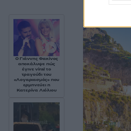
Ο Γιάννης Φακίνος
αποκάλυψε πώς
έγινε viral το
τραγούδι του
«Λογαριασμός» που
ερμηνεύει η
Κατερίνα Λιόλιου