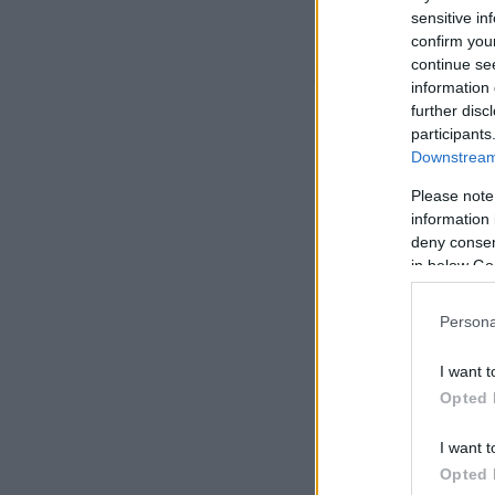
κληρονομιά της πε
sensitive in
confirm you
μαρκετερί (Della ta
continue se
χρονολογούνται απ
information 
και Ιακώβου, Μονή
further disc
participants
Downstream 
Please note
information 
deny consent
in below Go
Persona
I want t
Opted 
I want t
Opted 