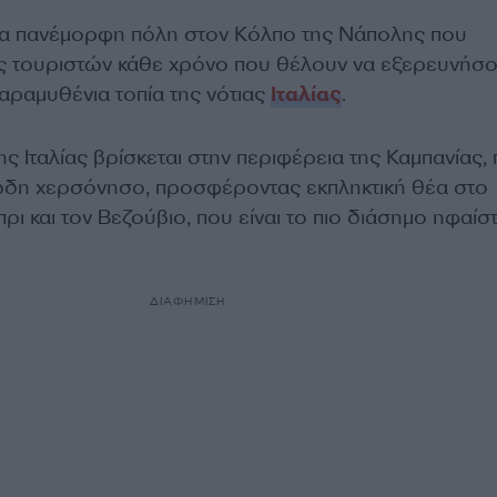
μια πανέμορφη πόλη στον Κόλπο της Νάπολης που
ς τουριστών κάθε χρόνο που θέλουν να εξερευνήσ
παραμυθένια τοπία της νότιας
Ιταλίας
.
ης Ιταλίας βρίσκεται στην περιφέρεια της Καμπανίας,
ώδη χερσόνησο, προσφέροντας εκπληκτική θέα στο
πρι και τον Βεζούβιο, που είναι το πιο διάσημο ηφαίσ
ΔΙΑΦΗΜΙΣΗ