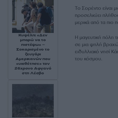
Το Σορέντο είναι 
προσελκύει πλήθο
μερικά από τα πιο 
Κυψέλη: «Δεν
Η μαγευτική πόλη τ
μπορώ να το
σε μια ψηλή βραχ
πιστέψω» –
Σοκαρισμένο το
ειδυλλιακό νησί Κά
ζευγάρι
του κόσμου.
Αμερικανών που
«υιοθέτησε» τον
26χρονο Αφγανό
στη Λέσβο