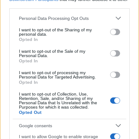
third parties.
Please note that this website/app uses one or more Google
Σχολίασε εδώ
Personal Data Processing Opt Outs
services and may gather and store information including but
not limited to your visit or usage behaviour. You may click to
I want to opt-out of the Sharing of my
personal data.
grant or deny consent to Google and its third-party tags to
50 /50
Opted In
use your data for below specified purposes in below Google
consent section.
I want to opt-out of the Sale of my
Personal Data.
Opted In
I want to opt-out of processing my
2000 /2000
Personal Data for Targeted Advertising.
Opted In
Υποβολή σχολίου
I want to opt-out of Collection, Use,
Retention, Sale, and/or Sharing of my
Όροι Χρήσης
. Το site προστατεύεται από reCAPTCHA, ισχύουν
Personal Data that Is Unrelated with the
Πολιτική Απορρήτου
&
Όροι Χρήσης
της Google.
Purposes for which it was collected.
Opted Out
Κόσμος
ΙΤΑΛΙΑ
ΣΕΞΟΥΑΛΙΚΗ ΔΙΑΠΑΙΔΑΓΩΓΗΣΗ
Google consents
Share:
I want to allow Google to enable storage