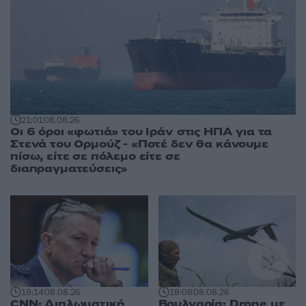
21:01
08.08.26
Οι 6 όροι «φωτιά» του Ιράν στις ΗΠΑ για τα
Στενά του Ορμούζ - «Ποτέ δεν θα κάνουμε
πίσω, είτε σε πόλεμο είτε σε
διαπραγματεύσεις»
19:14
08.08.26
19:08
08.08.26
CNN: Διπλωματική
Βουλγαρία: Drone με