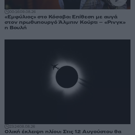
00:16
09.08.26
«Εμφύλιος» στο Κόσοβο: Επίθεση με αυγά
στον πρωθυπουργό Άλμπιν Κούρτι – «Ρινγκ»
η Βουλή
23:24
08.08.26
Ολική έκλειψη ηλίου: Στις 12 Αυγούστου θα