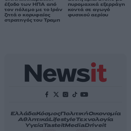
έξοδο των ΗΠΑ από
πυρομαχικά εξερράγη
τον πόλεμο με το Ιράν
κοντά σε αγωγό
ζητά ο κορυφαίος
φυσικού αερίου
στρατηγός του Τραμπ
Ελλάδα
Κόσμος
Πολιτική
Οικονομία
Αθλητικά
Lifestyle
Τεχνολογία
Υγεία
Tasteit
Media
Driveit