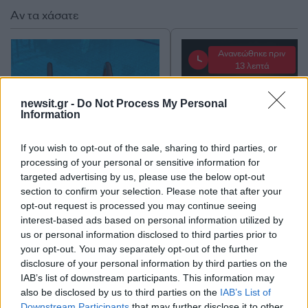
Αν τα χάσατε
Ανανεώθηκε πριν
13 λεπτά
newsit.gr -
Do Not Process My Personal
Information
If you wish to opt-out of the sale, sharing to third parties, or
processing of your personal or sensitive information for
Κλειστό μέχρι νεοτέρας το
Οι Χούθι ανέλαβαν τ
beach bar στην Πάρο όπου
ευθύνη για την επίθεσ
targeted advertising by us, please use the below opt-out
πνίγηκε ο 4χρονος –
διυλιστήριο της Saud
section to confirm your selection. Please note that after your
Απολογείται ο ιδιοκτήτης
Aramco στη Σαουδι
opt-out request is processed you may continue seeing
που είχε δηλωθεί ως
Αραβία
interest-based ads based on personal information utilized by
ναυαγοσώστης
us or personal information disclosed to third parties prior to
your opt-out. You may separately opt-out of the further
disclosure of your personal information by third parties on the
Σχόλια
IAB’s list of downstream participants. This information may
also be disclosed by us to third parties on the
IAB’s List of
Downstream Participants
that may further disclose it to other