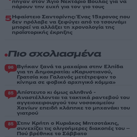
πήγαν στον Άγιο Νεκτάριο Βούλας για να
πάρουν την ευχή για τον γιο τους
5
Ηφαίστειο Σαντορίνης: Ένας 15χρονος που
δεν πρόλαβε να ξεφύγει από το τσουνάμι
μπορεί να αλλάξει τη χρονολογία της
προϊστορικής έκρηξης
Πιο σχολιασμένα
Βγήκαν ξανά τα μαχαίρια στην Ελπίδα
96
για τη Δημοκρατία: «Καρυστιανού,
Γρατσία και Γαλανός μετέτρεψαν το
κίνημα σε φοβικό αρχηγικό κόμμα»
Απίστευτο κι όμως αληθινό -
85
Aναστέλλονται τα τακτικά ραντεβού του
αγγειοχειρουργού του νοσοκομείου
Χανίων επειδή κλάπηκε το μηχανάκι του
γιατρού
Στην Κρήτη ο Κυριάκος Μητσοτάκης,
85
συνεχίζει τις ολιγοήμερες διακοπές του –
Πού βρέθηκε το Σάββατο