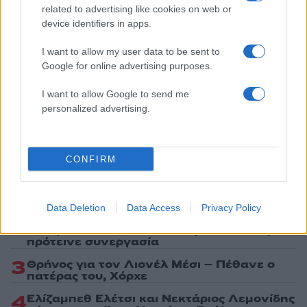
related to advertising like cookies on web or
device identifiers in apps.
Ακολουθήστε το Νewsit.gr στο
Google News
και
ενημερωθείτε πρώτοι για όλη την ειδησεογραφία και τα
I want to allow my user data to be sent to
τελευταία νέα
της ημέρας
Google for online advertising purposes.
I want to allow Google to send me
personalized advertising.
Πιο δημοφιλή
CONFIRM
1
Κωνσταντίνος Αργυρός και Αλεξάνδρα
Νίκα κάνουν διακοπές με πολυτελές γιοτ
με τα δύο παιδιά τους
Data Deletion
Data Access
Privacy Policy
2
Η Άννα Βίσση ξετρελάθηκε με μπάντα που
έπαιζε Τσιτσάνη στο Φισκάρδο και τους
πρότεινε συνεργασία
3
Θρήνος για τον Λιονέλ Μέσι – Πέθανε ο
πατέρας του, Χόρχε
4
Ελίζαμπεθ Ελέτσι και Νεκτάριος Λεμονίδης