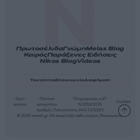
Πρωτοσέλιδα
Γνώμη
Melas Blog
Καιρός
Παράξενες Ειδήσεις
Nikos Blog
Videos
Ταυτότητα
Επικοινωνία
Διαφήμιση
Όροι
Πολιτική
Πληροφορίες α.27
Cookies
χρήσης
απορρήτου
Ν.5253/2025
Αριθμός Πιστοποίησης Μ.Η.Τ.232163
© 2026 newsit.gr. Με επιφύλαξη κάθε νομίμου δικαιώματος.