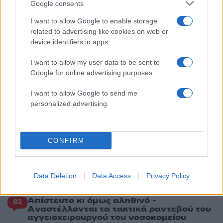
2
Η Άννα Βίσση ξετρελάθηκε με μπάντα που
Google consents
έπαιζε Τσιτσάνη στο Φισκάρδο και τους
πρότεινε συνεργασία
I want to allow Google to enable storage
related to advertising like cookies on web or
3
Θρήνος για τον Λιονέλ Μέσι – Πέθανε ο
device identifiers in apps.
πατέρας του, Χόρχε
4
Ελίζαμπεθ Ελέτσι και Νεκτάριος Λεμονίδης
I want to allow my user data to be sent to
πήγαν στον Άγιο Νεκτάριο Βούλας για να
Google for online advertising purposes.
πάρουν την ευχή για τον γιο τους
5
Τζο Μπάιντεν: «Ο καρκίνος έχει εξαπλωθεί,
I want to allow Google to send me
είναι πολύ επώδυνο», λέει ο γιος του
personalized advertising.
Πιο σχολιασμένα
CONFIRM
Βγήκαν ξανά τα μαχαίρια στην Ελπίδα
96
για τη Δημοκρατία: «Καρυστιανού,
Γρατσία και Γαλανός μετέτρεψαν το
Data Deletion
Data Access
Privacy Policy
κίνημα σε φοβικό αρχηγικό κόμμα»
Απίστευτο κι όμως αληθινό -
83
Aναστέλλονται τα τακτικά ραντεβού του
αγγειοχειρουργού του νοσοκομείου