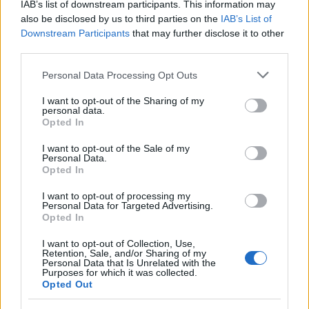
IAB’s list of downstream participants. This information may
Όροι Χρήσης
. Το site προστατεύεται από reCAPTCHA, ισχύουν
also be disclosed by us to third parties on the
IAB’s List of
Πολιτική Απορρήτου
&
Όροι Χρήσης
της Google.
Downstream Participants
that may further disclose it to other
Κόσμος
third parties.
ΚΑΡΛΑ ΜΠΡΟΥΝΙ
ΝΙΚΟΛΑ ΣΑΡΚΟΖΙ
Please note that this website/app uses one or more Google
Personal Data Processing Opt Outs
services and may gather and store information including but
Share:
not limited to your visit or usage behaviour. You may click to
I want to opt-out of the Sharing of my
personal data.
grant or deny consent to Google and its third-party tags to
Ακολουθήστε το Νewsit.gr στο
Google News
και
Opted In
use your data for below specified purposes in below Google
ενημερωθείτε πρώτοι για όλη την ειδησεογραφία και τα
consent section.
τελευταία νέα
της ημέρας
I want to opt-out of the Sale of my
Personal Data.
Opted In
I want to opt-out of processing my
Personal Data for Targeted Advertising.
Opted In
Πιο δημοφιλή
I want to opt-out of Collection, Use,
Retention, Sale, and/or Sharing of my
Personal Data that Is Unrelated with the
1
Κωνσταντίνος Αργυρός και Αλεξάνδρα
Purposes for which it was collected.
Νίκα κάνουν διακοπές με πολυτελές γιοτ
Opted Out
με τα δύο παιδιά τους