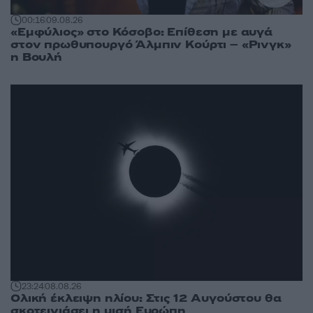
00:16
09.08.26
«Εμφύλιος» στο Κόσοβο: Επίθεση με αυγά
στον πρωθυπουργό Άλμπιν Κούρτι – «Ρινγκ»
η Βουλή
23:24
08.08.26
Ολική έκλειψη ηλίου: Στις 12 Αυγούστου θα
σκοτεινιάσει η μισή Ευρώπη