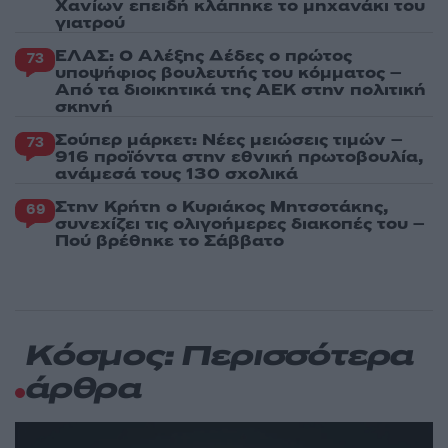
Χανίων επειδή κλάπηκε το μηχανάκι του
γιατρού
ΕΛΑΣ: Ο Αλέξης Δέδες ο πρώτος
73
υποψήφιος βουλευτής του κόμματος –
Από τα διοικητικά της ΑΕΚ στην πολιτική
σκηνή
Σούπερ μάρκετ: Νέες μειώσεις τιμών –
73
916 προϊόντα στην εθνική πρωτοβουλία,
ανάμεσά τους 130 σχολικά
Στην Κρήτη ο Κυριάκος Μητσοτάκης,
69
συνεχίζει τις ολιγοήμερες διακοπές του –
Πού βρέθηκε το Σάββατο
Κόσμος: Περισσότερα
άρθρα