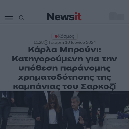
Μετάβαση
σε
o
30
περιεχόμενο
Κόσμος
11:28
Τετάρτη 10 Ιουλίου 2024
Κάρλα Μπρούνι:
Κατηγορούμενη για την
υπόθεση παράνομης
χρηματοδότησης της
καμπάνιας του Σαρκοζί