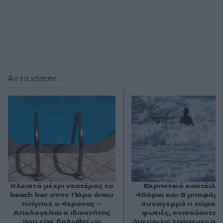
Αν τα χάσατε
Κλειστό μέχρι νεοτέρας το
Εκρηκτικό κοκτέιλ μ
beach bar στην Πάρο όπου
40άρια και 8 μποφόρ -
πνίγηκε ο 4χρονος –
συναγερμό η χώρα γ
Απολογείται ο ιδιοκτήτης
φωτιές, ενισχύονται 
που είχε δηλωθεί ως
άνεμοι τις επόμενες ημ