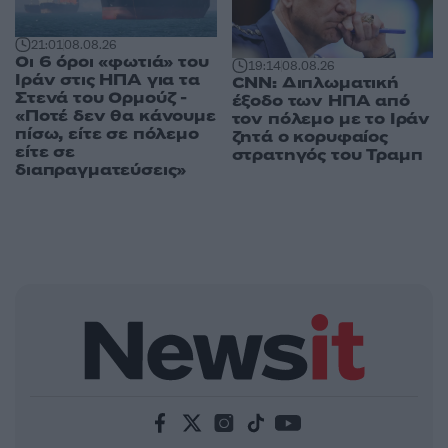
21:01
08.08.26
Οι 6 όροι «φωτιά» του
19:14
08.08.26
Ιράν στις ΗΠΑ για τα
CNN: Διπλωματική
Στενά του Ορμούζ -
έξοδο των ΗΠΑ από
«Ποτέ δεν θα κάνουμε
τον πόλεμο με το Ιράν
πίσω, είτε σε πόλεμο
ζητά ο κορυφαίος
είτε σε
στρατηγός του Τραμπ
διαπραγματεύσεις»