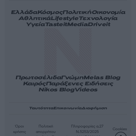
Ελλάδα
Κόσμος
Πολιτική
Οικονομία
Αθλητικά
Lifestyle
Τεχνολογία
Υγεία
Tasteit
Media
Driveit
Πρωτοσέλιδα
Γνώμη
Melas Blog
Καιρός
Παράξενες Ειδήσεις
Nikos Blog
Videos
Ταυτότητα
Επικοινωνία
Διαφήμιση
Όροι
Πολιτική
Πληροφορίες α.27
Cookies
χρήσης
απορρήτου
Ν.5253/2025