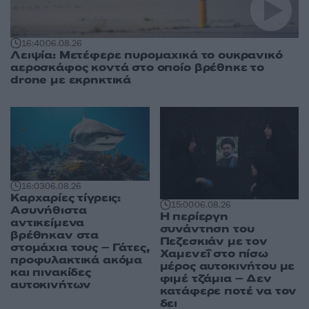
16:40
06.08.26
Λειψία: Μετέφερε πυρομαχικά το ουκρανικό
αεροσκάφος κοντά στο οποίο βρέθηκε το
drone με εκρηκτικά
16:03
06.08.26
Καρχαρίες τίγρεις:
15:00
06.08.26
Ασυνήθιστα
Η περίεργη
αντικείμενα
συνάντηση του
βρέθηκαν στα
Πεζεσκιάν με τον
στομάχια τους – Γάτες,
Χαμενεΐ στο πίσω
προφυλακτικά ακόμα
μέρος αυτοκινήτου με
και πινακίδες
φιμέ τζάμια – Δεν
αυτοκινήτων
κατάφερε ποτέ να τον
δει