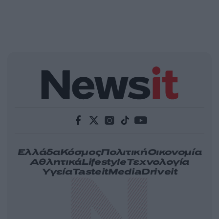
Ελλάδα
Κόσμος
Πολιτική
Οικονομία
Αθλητικά
Lifestyle
Τεχνολογία
Υγεία
Tasteit
Media
Driveit