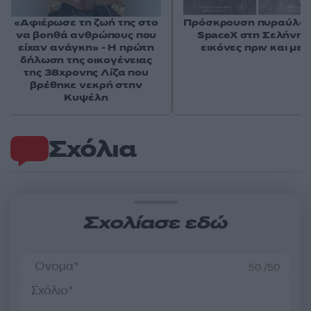
«Αφιέρωσε τη ζωή της στο
Πρόσκρουση πυραύλου
να βοηθά ανθρώπους που
SpaceX στη Σελήνη: 
είχαν ανάγκη» - Η πρώτη
εικόνες πριν και μετ
δήλωση της οικογένειας
της 38χρονης Λίζα που
βρέθηκε νεκρή στην
Κυψέλη
Σχόλια
Σχολίασε εδώ
50 /50