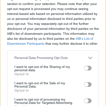
Εν τω μεταξύ, στο Καζακστάν έφτασαν οι πρώτες
section to confirm your selection. Please note that after your
opt-out request is processed you may continue seeing
ομάδες Ρώσων στρατιωτικών ως μέρος της
interest-based ads based on personal information utilized by
στρατιωτικής βοήθειας που ζήτησε ο Καζάκος
us or personal information disclosed to third parties prior to
πρόεδρος μέσω του Οργανισμού της Συνθήκης
your opt-out. You may separately opt-out of the further
Συλλογικής Ασφάλειας, του οποίου ηγείται η
disclosure of your personal information by third parties on the
IAB’s list of downstream participants. This information may
Ρωσία.
also be disclosed by us to third parties on the
IAB’s List of
Downstream Participants
that may further disclose it to other
Εκατοντάδες τεθωρακισμένα οχήματα
third parties.
μεταφέρονται στη χώρα με αεροσκάφη, στο
Please note that this website/app uses one or more Google
Personal Data Processing Opt Outs
πλαίσιο ειρηνευτικής αποστολής, όπως τη
services and may gather and store information including but
not limited to your visit or usage behaviour. You may click to
I want to opt-out of the Sharing of my
χαρακτήρισε η στρατιωτική συμμαχία.
personal data.
grant or deny consent to Google and its third-party tags to
Opted In
use your data for below specified purposes in below Google
consent section.
I want to opt-out of the Sale of my
Δείτε τις εικόνες από το
Personal Data.
Καζακστάν
Opted In
I want to opt-out of processing my
Personal Data for Targeted Advertising.