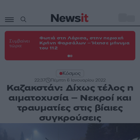
Μετάβαση
σε
o
34
περιεχόμενο
Φωτιά στη Λάρισα, στην περιοχή
Φω
Συμβαίνει
Κρήνη Φαρσάλων – Ήχησε μήνυμα
Κο
τώρα:
του 112
α
Κόσμος
22:37
Πέμπτη 6 Ιανουαρίου 2022
Καζακστάν: Δίχως τέλος η
αιματοχυσία – Νεκροί και
τραυματίες στις βίαιες
συγκρούσεις