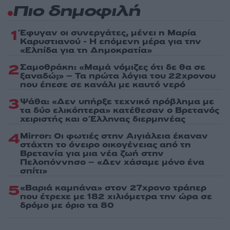
Πιο δημοφιλή
1
Έφυγαν οι συνεργάτες, μένει η Μαρία
Καρυστιανού - Η επόμενη μέρα για την
«Ελπίδα για τη Δημοκρατία»
2
Σαμοθράκη: «Μαμά νόμιζες ότι δε θα σε
ξαναδώ;» – Τα πρώτα λόγια του 22χρονου
που έπεσε σε κανάλι με καυτό νερό
3
Ψάθα: «Δεν υπήρξε τεχνικό πρόβλημα με
τα δύο ελικόπτερα» κατέθεσαν ο Βρετανός
χειριστής και ο Έλληνας διερμηνέας
4
Mirror: Οι φωτιές στην Αιγιάλεια έκαναν
στάχτη το όνειρο οικογένειας από τη
Βρετανία για μια νέα ζωή στην
Πελοπόννησο – «Δεν χάσαμε μόνο ένα
σπίτι»
5
«Βαριά καμπάνα» στον 27χρονο τράπερ
που έτρεχε με 182 χιλιόμετρα την ώρα σε
δρόμο με όριο τα 80