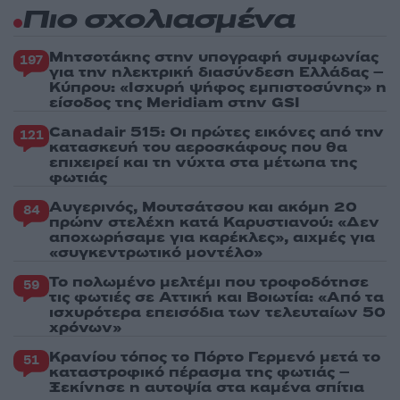
Πιο σχολιασμένα
Μητσοτάκης στην υπογραφή συμφωνίας
197
για την ηλεκτρική διασύνδεση Ελλάδας –
Κύπρου: «Ισχυρή ψήφος εμπιστοσύνης» η
είσοδος της Meridiam στην GSI
Canadair 515: Οι πρώτες εικόνες από την
121
κατασκευή του αεροσκάφους που θα
επιχειρεί και τη νύχτα στα μέτωπα της
φωτιάς
Αυγερινός, Μουτσάτσου και ακόμη 20
84
πρώην στελέχη κατά Καρυστιανού: «Δεν
αποχωρήσαμε για καρέκλες», αιχμές για
«συγκεντρωτικό μοντέλο»
Το πολωμένο μελτέμι που τροφοδότησε
59
τις φωτιές σε Αττική και Βοιωτία: «Από τα
ισχυρότερα επεισόδια των τελευταίων 50
χρόνων»
Κρανίου τόπος το Πόρτο Γερμενό μετά το
51
καταστροφικό πέρασμα της φωτιάς –
Ξεκίνησε η αυτοψία στα καμένα σπίτια