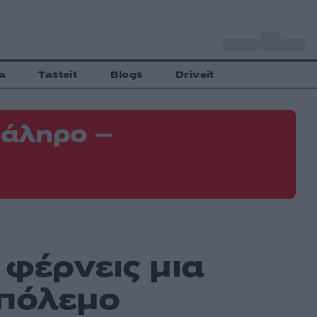
o
Αθήνα
31
C
a
Tasteit
Blogs
Driveit
Φάληρο –
Φ
ε
 φέρνεις μια
 πόλεμο