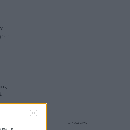
ν
ρεια
της
ά
έδωσε
ΔΙΑΦΗΜΙΣΗ
sonal or