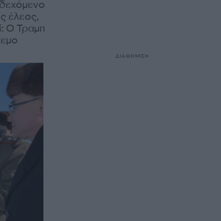
νδεχόμενο
ς έλεος,
ί: Ο Τραμπ
λεμο
ΔΙΑΦΗΜΙΣΗ