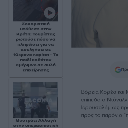
Σοκαριστική
υπόθεση στην
Κρήτη: Τουρίστας
ρωτούσε πόσο να
πληρώσει για να
ασελγήσει σε
10χρονο κορίτσι - Το
παιδί καθόταν
αμέριμνο σε αυλή
Προ
επιχείρησης
Βόρεια Κορέα και 
επίπεδο ο Ντόναλντ
Ιερουσαλήμ ως πρω
προς το παρόν ο “
Μυστράς: Αλλαγή
στην υπερασπιστική