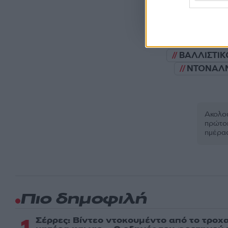
Όροι Χρήσης
. Το site π
Google.
ΒΑΛΛΙΣΤΙΚ
ΝΤΟΝΑΛ
Ακολου
πρώτοι
ημέρα
Πιο δημοφιλή
1
Σέρρες: Βίντεο ντοκουμέντο από το τροχα