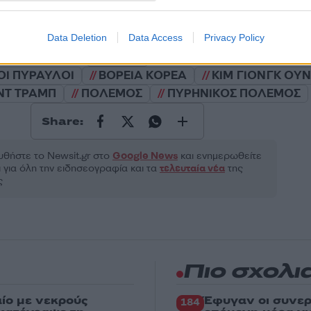
ροστατεύεται από reCAPTCHA, ισχύουν
Πολιτική Απορρήτου
&
Όροι Χρήσης
της
Data Deletion
Data Access
Privacy Policy
Κόσμος
ΟΙ ΠΥΡΑΥΛΟΙ
ΒΟΡΕΙΑ ΚΟΡΕΑ
ΚΙΜ ΓΙΟΝΓΚ ΟΥ
ΝΤ ΤΡΑΜΠ
ΠΟΛΕΜΟΣ
ΠΥΡΗΝΙΚΟΣ ΠΟΛΕΜΟΣ
Share:
θήστε το Νewsit.gr στο
Google News
και ενημερωθείτε
 για όλη την ειδησεογραφία και τα
τελευταία νέα
της
ς
Πιο σχολι
ίο με νεκρούς
Έφυγαν οι συνερ
184