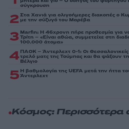
μητέρα και γιο – Ο οδηγός του φορτηγού
σύγκρουση
2
Στα Χανιά για ολιγοήμερες διακοπές ο Κ
με την σύζυγό του Μαρέβα
3
Marfin: Η 46χρονη πήρε προθεσμία για ν
Τρίτη – «Είναι αθώα, συμμετείχε στη δια
100.000 άτομα»
4
ΠΑΟΚ – Άντερλεχτ 0-1: Οι Θεσσαλονικεί
τρελό ματς της Τούμπας και θα ψάξουν τ
Βέλγιο
5
Η βαθμολογία της UEFA μετά την ήττα τ
Άντερλεχτ
Κόσμος: Περισσότερα