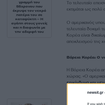
Το τελευταίο επει
γραμμή του
55χρονου που
εκτιμάται ως πολύ 
έκρυψε τον νεκρό
πατέρα του σε
καταψύκτη – Η
Ο αμερικανός υπου
αγάπη στους γονείς
και η διαφωνία με
τελευταία δοκιμή 
την αδερφή του
Κορέα είναι δικαί
αποκλεισμού της χ
Βόρεια Κορέα: Ο ν
Η Βόρεια Κορέα α
χώρας. «Ο αμερικ
επικίνδυνο και με
ναυτικό αποκλεισμ
newsit.gr 
το KCNA.
If you wish 