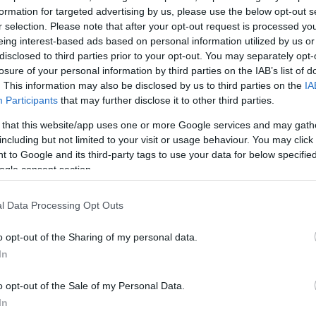
ση τονίζεται επίσης ότι η Βόρεια Κορέα θα κάνει χρή
formation for targeted advertising by us, please use the below opt-out s
r selection. Please note that after your opt-out request is processed y
σίας χωρίς έλεος εναντίον σε έναν αποκλεισμό αφο
eing interest-based ads based on personal information utilized by us or
ήσει πράξη πολέμου!
disclosed to third parties prior to your opt-out. You may separately opt-
losure of your personal information by third parties on the IAB’s list of
όρειας Κορέας πιστεύει ότι η επιβολή ναυτικού
. This information may also be disclosed by us to third parties on the
IA
παράνομη παραβίαση της κυριαρχίας της και της
Participants
that may further disclose it to other third parties.
, δήλωσε εκπρόσωπος του υπουργείου Εξωτερικών.
 that this website/app uses one or more Google services and may gath
including but not limited to your visit or usage behaviour. You may click 
ΔΙΑΦΗΜΙΣΗ
 to Google and its third-party tags to use your data for below specifi
ogle consent section.
l Data Processing Opt Outs
o opt-out of the Sharing of my personal data.
In
o opt-out of the Sale of my Personal Data.
In