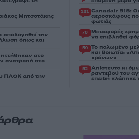
 κατέγραψε τη
επόμενη μέρα γι
Canadair 515: Ο
131
υριάκος Μητσοτάκης
αεροσκάφους που
φωτιάς
Μεταφορές χρημ
70
α απολογηθεί την
να επιβληθεί φόρ
δήλωση όπως και
Το πολωμένο μελ
59
και Βοιωτία: «Α
ς ηττήθηκαν στο
χρόνων»
ην ανατροπή στο
Απίστευτο κι όμ
52
ραντεβού του αγ
ου ΠΑΟΚ από την
επειδή κλάπηκε 
 άρθρα