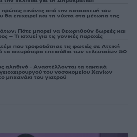
α την «Ελπίδα για τη Δημοκρατία»
ι πρώτες εικόνες από την κατασκευή του
 θα επιχειρεί και τη νύχτα στα μέτωπα της
άτων: Πότε μπορεί να θεωρηθούν δωρεές και
ος – Τι ισχυεί για τις γονικές παροχές
τέμι που τροφοδότησε τις φωτιές σε Αττική
πό τα ισχυρότερα επεισόδια των τελευταίων 50
ως αληθινό - Aναστέλλονται τα τακτικά
γειοχειρουργού του νοσοκομείου Χανίων
το μηχανάκι του γιατρού