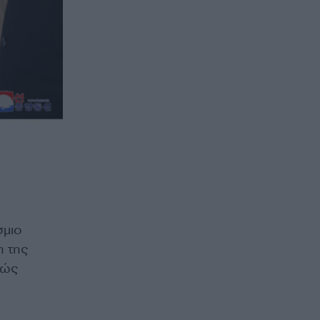
σμιο
η της
χώς