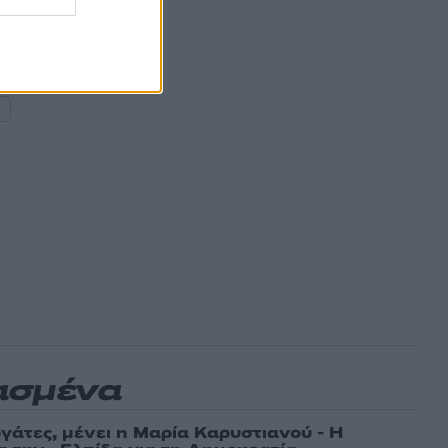
Ν
ασμένα
γάτες, μένει η Μαρία Καρυστιανού - Η