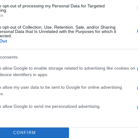
to opt-out of processing my Personal Data for Targeted
ing.
In
o opt-out of Collection, Use, Retention, Sale, and/or Sharing
α
ersonal Data that Is Unrelated with the Purposes for which it
lected.
Out
consents
Σχολίασε εδώ
o allow Google to enable storage related to advertising like cookies on
evice identifiers in apps.
50
o allow my user data to be sent to Google for online advertising
s.
to allow Google to send me personalized advertising.
2000 /
CONFIRM
Υποβολή σχολίου