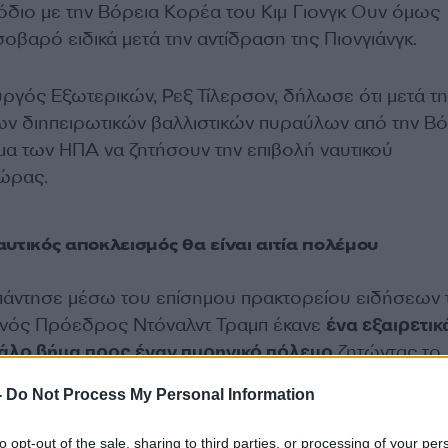
σόδιο με την Βόρεια Κορέα του Κιμ Γιονγκ Ουν όμως
σοβαρό ειδικά μετά την αντίδραση της Πιονγιάνγκ.
ργός Εξωτερικών, Ρεξ Τίλερσον, δήλωσε ότι μετά τη
των διηπειρωτικών βαλλιστικών πυραύλων από την Βό
ωμα των ΗΠΑ να ζητήσουν την επιβολή ναυτικού
ώρας.
αυτικός αποκλεισμός θα είναι αιτία πολέμου
πάντησε μέσω του επίσημου πρακτορείου ειδήσεων 
ανός Πρόεδρος Ντόναλντ Τραμπ έκανε
ένα εξαιρετικ
γάλο βήμα προς έναν πυρηνικό πόλεμο
ζητώντας το
ό της χώρας μας», τονίζεται σε ανακοίνωση που μετ
-
Do Not Process My Personal Information
to opt-out of the sale, sharing to third parties, or processing of your per