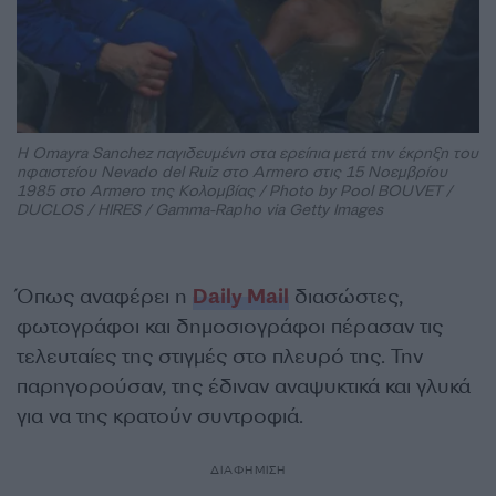
Η Omayra Sanchez παγιδευμένη στα ερείπια μετά την έκρηξη του
ηφαιστείου Nevado del Ruiz στο Armero στις 15 Νοεμβρίου
1985 στο Armero της Κολομβίας / Photo by Pool BOUVET /
DUCLOS / HIRES / Gamma-Rapho via Getty Images
Όπως αναφέρει η
Daily Mail
διασώστες,
φωτογράφοι και δημοσιογράφοι πέρασαν τις
τελευταίες της στιγμές στο πλευρό της. Την
παρηγορούσαν, της έδιναν αναψυκτικά και γλυκά
για να της κρατούν συντροφιά.
ΔΙΑΦΗΜΙΣΗ