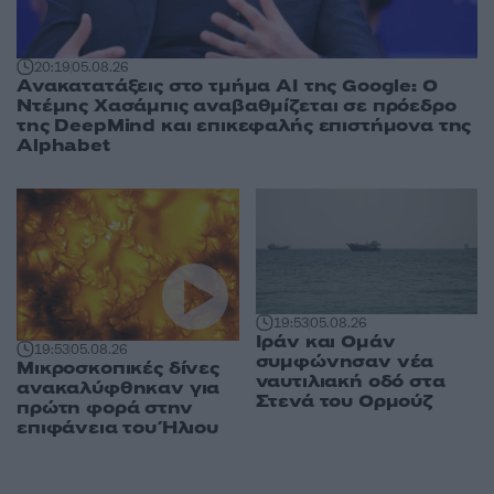
20:19
05.08.26
Ανακατατάξεις στο τμήμα AI της Google: Ο
Ντέμης Χασάμπις αναβαθμίζεται σε πρόεδρο
της DeepMind και επικεφαλής επιστήμονα της
Alphabet
19:53
05.08.26
Ιράν και Ομάν
19:53
05.08.26
συμφώνησαν νέα
Μικροσκοπικές δίνες
ναυτιλιακή οδό στα
ανακαλύφθηκαν για
Στενά του Ορμούζ
πρώτη φορά στην
επιφάνεια του Ήλιου