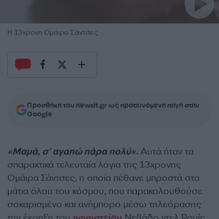
Η 13χρονη Ομάιρα Σάντσες
Προσθήκη του newsit.gr ως προτεινόμενη πηγή στην
Google
«Μαμά, σ’ αγαπώ πάρα πολύ».
Αυτά ήταν τα
σπαρακτικά τελευταία λόγια της 13χρονης
Ομάιρα Σάντσες, η οποία πέθανε μπροστά στα
μάτια όλου του κόσμου, που παρακολουθούσε
σοκαρισμένο και ανήμπορο μέσω τηλεόρασης
την έκρηξη του
ηφαιστείου
Νεβάδο ντελ Ρουίς