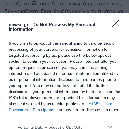
υπήρξε αντίδραση, θα ήταν χειρότερα αν κανείς
δεν νοιαζόταν. Είμαι ξεκάθαρος για το τι κάνω και
πώς το κάνω και προσπαθώ να κάνω τη δουλειά
newsit.gr -
Do Not Process My Personal
μου με όσο περισσότερη ειλικρίνεια και
Information
ακεραιότητα μπορώ. Πιστεύω ότι η φωτογραφία
βοήθησε να συγκεντρωθούν χρήματα για
If you wish to opt-out of the sale, sharing to third parties, or
βοήθεια και να αναδειχθεί η ανευθυνότητα και η
processing of your personal or sensitive information for
targeted advertising by us, please use the below opt-out
έλλειψη θάρρους των ηγετών της χώρας».
section to confirm your selection. Please note that after your
opt-out request is processed you may continue seeing
interest-based ads based on personal information utilized by
us or personal information disclosed to third parties prior to
your opt-out. You may separately opt-out of the further
disclosure of your personal information by third parties on the
IAB’s list of downstream participants. This information may
also be disclosed by us to third parties on the
IAB’s List of
Downstream Participants
that may further disclose it to other
third parties.
Please note that this website/app uses one or more Google
Personal Data Processing Opt Outs