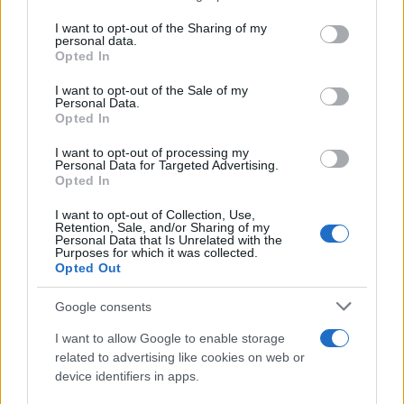
services and may gather and store information including but
not limited to your visit or usage behaviour. You may click to
I want to opt-out of the Sharing of my
personal data.
grant or deny consent to Google and its third-party tags to
Opted In
use your data for below specified purposes in below Google
consent section.
Αεροφωτογραφία δείχνει την καταστροφή στο Αρμέρο της
I want to opt-out of the Sale of my
Κολομβίας μετά την έκρηξη ηφαιστείου του Nevado del Ruiz, 18
Personal Data.
Νοεμβρίου 1985 / AP Photo / Carlos Osorio
Opted In
I want to opt-out of processing my
Ο ίδιος πρόσθεσε ότι υπήρχε προφανής
Personal Data for Targeted Advertising.
Opted In
έλλειψη ηγεσίας:
«Δεν υπήρχαν σχέδια
εκκένωσης, παρότι οι επιστήμονες είχαν
I want to opt-out of Collection, Use,
Retention, Sale, and/or Sharing of my
προβλέψει την καταστροφική έκταση της
Personal Data that Is Unrelated with the
Purposes for which it was collected.
έκρηξης».
Opted Out
Google consents
Θυμήθηκε επίσης τις τελευταίες στιγμές της
λέγοντας: «Χάραζε και το καημένο το κορίτσι
I want to allow Google to enable storage
related to advertising like cookies on web or
υπέφερε και ήταν πολύ συγχυσμένο. Όταν
device identifiers in apps.
τραβούσα τις φωτογραφίες ένιωθα εντελώς