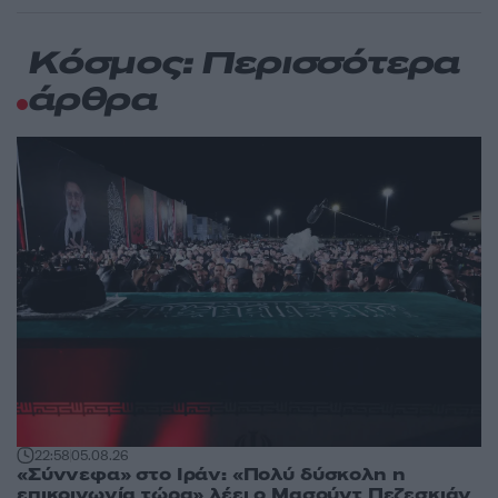
Κόσμος: Περισσότερα
άρθρα
22:58
05.08.26
«Σύννεφα» στο Ιράν: «Πολύ δύσκολη η
επικοινωνία τώρα» λέει ο Μασούντ Πεζεσκιάν