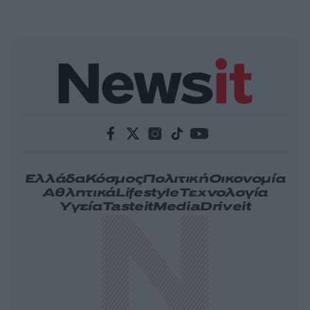
Ελλάδα
Κόσμος
Πολιτική
Οικονομία
Αθλητικά
Lifestyle
Τεχνολογία
Υγεία
Tasteit
Media
Driveit