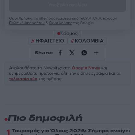
Υποβολή σχολίου
Όροι Χρήσης
. Το site προστατεύεται από reCAPTCHA, ισχύουν
Πολιτική Απορρήτου
&
Όροι Χρήσης
της Google.
Κόσμος
ΗΦΑΙΣΤΕΙΟ
ΚΟΛΟΜΒΙΑ
Share:
Ακολουθήστε το Νewsit.gr στο
Google News
και
ενημερωθείτε πρώτοι για όλη την ειδησεογραφία και τα
τελευταία νέα
της ημέρας
Πιο δημοφιλή
1
Τουρισμός για Όλους 2026: Σήμερα ανοίγει