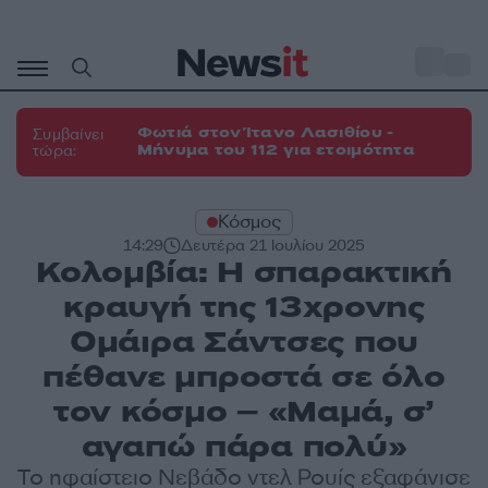
Μετάβαση
σε
o
27
περιεχόμενο
Φωτιά στον Ίτανο Λασιθίου -
Συμβαίνει
Μήνυμα του 112 για ετοιμότητα
τώρα:
Κόσμος
14:29
Δευτέρα 21 Ιουλίου 2025
Κολομβία: Η σπαρακτική
κραυγή της 13χρονης
Ομάιρα Σάντσες που
πέθανε μπροστά σε όλο
τον κόσμο – «Μαμά, σ’
αγαπώ πάρα πολύ»
Το ηφαίστειο Νεβάδο ντελ Ρουίς εξαφάνισε