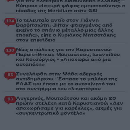
για την ηλεκτρική διασύνδεση Ελλάδας –
Κύπρου: «Ισχυρή ψήφος εμπιστοσύνης» η
είσοδος της Meridiam στην GSI
Το τελευταίο αντίο στον Γιάννη
134
Βαρβιτσιώτη: «Ήταν φτιαγμένος από
εκείνο το σπάνιο μέταλλο μιας άλλης
εποχής», είπε ο Κυριάκος Μητσοτάκης
στον επικήδειο
Νέες απώλειες για την Καρυστιανού:
130
Παραιτήθηκαν Μουτσάτσου, Ιωαννίδου
και Κοτσόργιος - «Αποχωρώ από μια
αυταπάτη»
Συνελήφθη στην Ψάθα αδερφός
63
αντιδημάρχου - Έσπασε το μπλόκο της
ΕΛΑΣ και έπεσε με το αυτοκίνητό του
στα συντρίμμια του ελικοπτέρου
Αυγερινός, Μουτσάτσου και ακόμη 20
63
πρώην στελέχη κατά Καρυστιανού: «Δεν
αποχωρήσαμε για καρέκλες», αιχμές για
«συγκεντρωτικό μοντέλο»