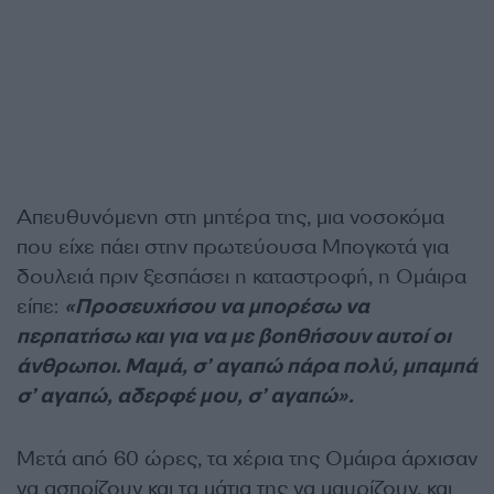
Απευθυνόμενη στη μητέρα της, μια νοσοκόμα
που είχε πάει στην πρωτεύουσα Μπογκοτά για
δουλειά πριν ξεσπάσει η καταστροφή, η Ομάιρα
είπε:
«Προσευχήσου να μπορέσω να
περπατήσω και για να με βοηθήσουν αυτοί οι
άνθρωποι. Μαμά, σ’ αγαπώ πάρα πολύ, μπαμπά
σ’ αγαπώ, αδερφέ μου, σ’ αγαπώ».
Μετά από 60 ώρες, τα χέρια της Ομάιρα άρχισαν
να ασπρίζουν και τα μάτια της να μαυρίζουν, και