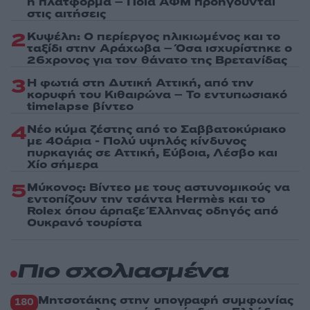
η πλατφόρμα – Ποια ΑΦΜ προηγούνται
στις αιτήσεις
2
Κυψέλη: Ο περίεργος ηλικιωμένος και το
ταξίδι στην Αράχωβα – Όσα ισχυρίστηκε ο
26χρονος για τον θάνατο της Βρετανίδας
3
Η φωτιά στη Δυτική Αττική, από την
κορυφή του Κιθαιρώνα – Το εντυπωσιακό
timelapse βίντεο
4
Νέο κύμα ζέστης από το Σαββατοκύριακο
με 40άρια - Πολύ υψηλός κίνδυνος
πυρκαγιάς σε Αττική, Εύβοια, Λέσβο και
Χίο σήμερα
5
Μύκονος: Βίντεο με τους αστυνομικούς να
εντοπίζουν την τσάντα Hermès και το
Rolex όπου άρπαξε Έλληνας οδηγός από
Ουκρανό τουρίστα
Πιο σχολιασμένα
Μητσοτάκης στην υπογραφή συμφωνίας
180