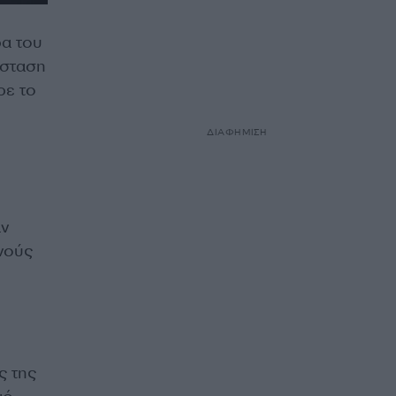
ρα του
όσταση
ρε το
ΔΙΑΦΗΜΙΣΗ
αν
θνούς
ς της