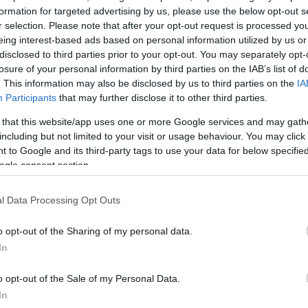
φαλής της αστυνομίας του Κολοράντο Σπρινγκς, Έντ
formation for targeted advertising by us, please use the below opt-out s
r selection. Please note that after your opt-out request is processed y
eing interest-based ads based on personal information utilized by us or
disclosed to third parties prior to your opt-out. You may separately opt-
losure of your personal information by third parties on the IAB’s list of
. This information may also be disclosed by us to third parties on the
IA
Participants
that may further disclose it to other third parties.
σαν τον δράστη και πρόκειται για τον Άντερσον Λι
 that this website/app uses one or more Google services and may gath
 συνελήφθη και διακομίστηκε στο νοσοκομείο, με τα
including but not limited to your visit or usage behaviour. You may click 
 είναι ακόμα γνωστά.
 to Google and its third-party tags to use your data for below specifi
ogle consent section.
ΔΙΑΦΗΜΙΣΗ
l Data Processing Opt Outs
o opt-out of the Sharing of my personal data.
In
o opt-out of the Sale of my Personal Data.
In