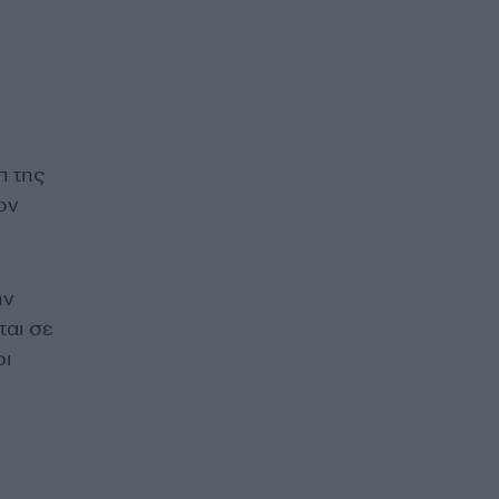
π της
ον
ην
ται σε
οι