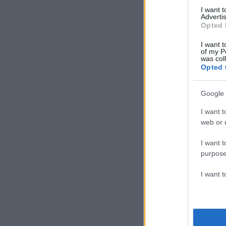
I want 
Advertis
Opted 
I want t
of my P
was col
Opted 
Google 
I want t
web or d
I want t
purpose
I want 