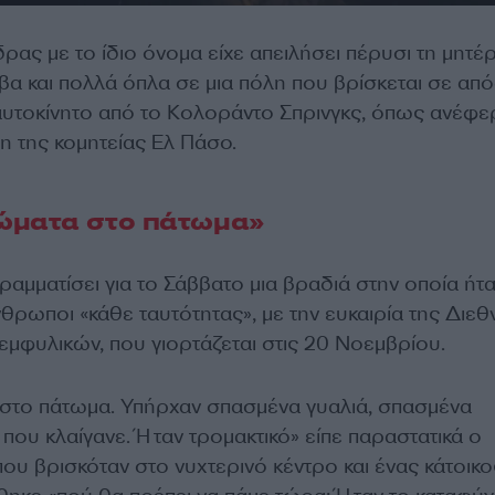
ας με το ίδιο όνομα είχε απειλήσει πέρυσι τη μητέ
βα και πολλά όπλα σε μια πόλη που βρίσκεται σε απ
αυτοκίνητο από το Κολοράντο Σπρινγκς, όπως ανέφε
η της κομητείας Ελ Πάσο.
ώματα στο πάτωμα»
ραμματίσει για το Σάββατο μια βραδιά στην οποία ήτ
θρωποι «κάθε ταυτότητας», με την ευκαιρία της Διε
μφυλικών, που γιορτάζεται στις 20 Νοεμβρίου.
στο πάτωμα. Υπήρχαν σπασμένα γυαλιά, σπασμένα
που κλαίγανε. Ήταν τρομακτικό» είπε παραστατικά ο
υ βρισκόταν στο νυχτερινό κέντρο και ένας κάτοικο