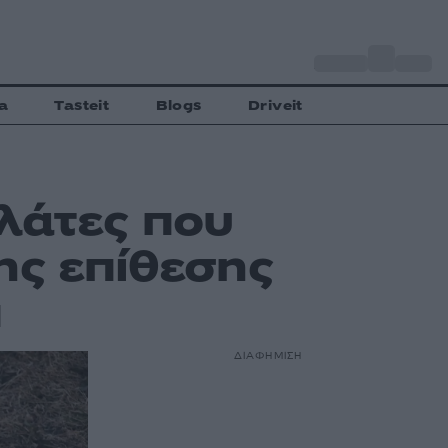
o
Αθήνα
30
C
a
Tasteit
Blogs
Driveit
λάτες που
ης επίθεσης
π
ΔΙΑΦΗΜΙΣΗ