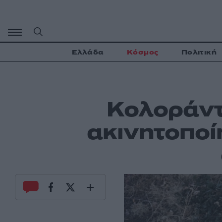
Μετάβαση
σε
περιεχόμενο
Ελλάδα
Κόσμος
Πολιτική
Κολοράντ
ακινητοποί