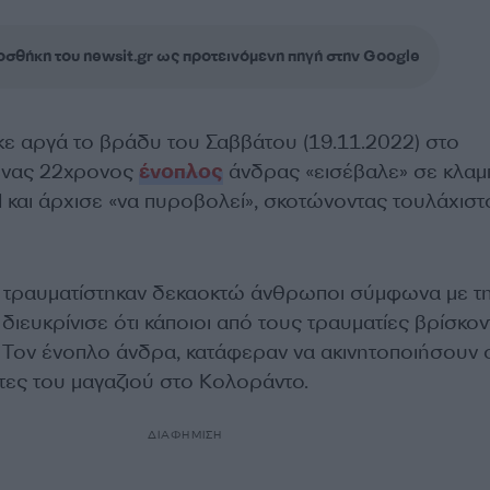
σθήκη του newsit.gr ως προτεινόμενη πηγή στην Google
ε αργά το βράδυ του Σαββάτου (19.11.2022) στο
 ένας 22χρονος
ένοπλος
άνδρας «εισέβαλε» σε κλαμ
 και άρχισε «να πυροβολεί», σκοτώνοντας τουλάχιστ
ό τραυματίστηκαν δεκαοκτώ άνθρωποι σύμφωνα με τ
 διευκρίνισε ότι κάποιοι από τους τραυματίες βρίσκον
. Τον ένοπλο άνδρα, κατάφεραν να ακινητοποιήσουν 
τες του μαγαζιού στο Κολοράντο.
ΔΙΑΦΗΜΙΣΗ