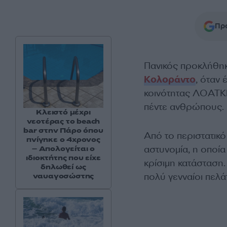
Προ
Πανικός προκλήθηκ
Κολοράντο
, όταν
κοινότητας ΛΟΑΤΚΙ
πέντε ανθρώπους.
Κλειστό μέχρι
νεοτέρας το beach
bar στην Πάρο όπου
Από το περιστατικ
πνίγηκε ο 4χρονος
αστυνομία, η οποία
– Απολογείται ο
ιδιοκτήτης που είχε
κρίσιμη κατάσταση
δηλωθεί ως
πολύ γενναίοι πελά
ναυαγοσώστης