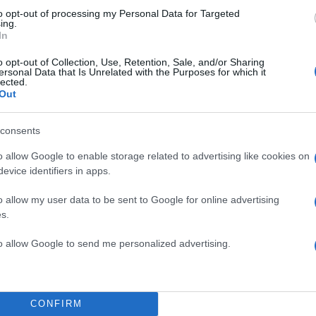
to opt-out of processing my Personal Data for Targeted
ing.
In
o opt-out of Collection, Use, Retention, Sale, and/or Sharing
ersonal Data that Is Unrelated with the Purposes for which it
lected.
Out
consents
o allow Google to enable storage related to advertising like cookies on
evice identifiers in apps.
o allow my user data to be sent to Google for online advertising
s.
to allow Google to send me personalized advertising.
CONFIRM