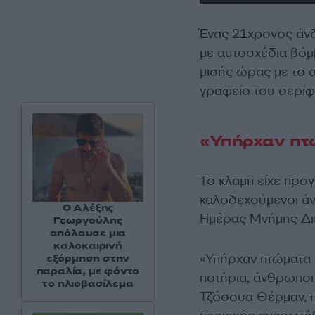
Ένας 21χρονος άνδρ
με αυτοσχέδια βόμ
μισής ώρας με το 
γραφείο του σερίφ
«Υπήρχαν πτ
Το κλαμπ είχε προγ
καλοδεχούμενοι άν
Ο Αλέξης
Ημέρας Μνήμης Διε
Γεωργούλης
απόλαυσε μια
καλοκαιρινή
«Υπήρχαν πτώματα 
εξόρμηση στην
παραλία, με φόντο
ποτήρια, άνθρωποι 
το ηλιοβασίλεμα
Τζόσουα Θέρμαν, πο