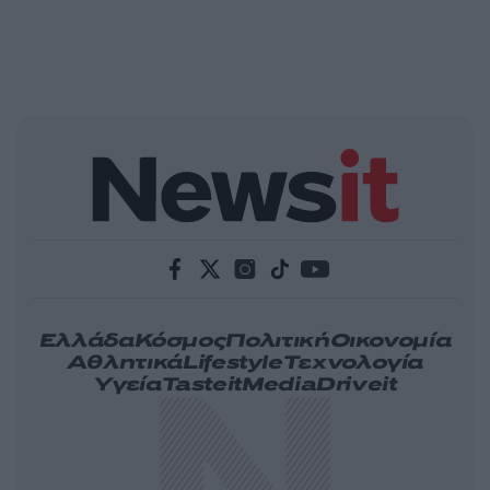
Ελλάδα
Κόσμος
Πολιτική
Οικονομία
Αθλητικά
Lifestyle
Τεχνολογία
Υγεία
Tasteit
Media
Driveit