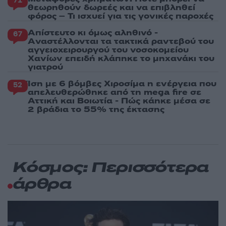
71
θεωρηθούν δωρεές και να επιβληθεί
φόρος – Τι ισχυεί για τις γονικές παροχές
Απίστευτο κι όμως αληθινό -
67
Aναστέλλονται τα τακτικά ραντεβού του
αγγειοχειρουργού του νοσοκομείου
Χανίων επειδή κλάπηκε το μηχανάκι του
γιατρού
Ίση με 6 βόμβες Χιροσίμα η ενέργεια που
52
απελευθερώθηκε από τη mega fire σε
Αττική και Βοιωτία - Πώς κάηκε μέσα σε
2 βράδια το 55% της έκτασης
Κόσμος: Περισσότερα
άρθρα