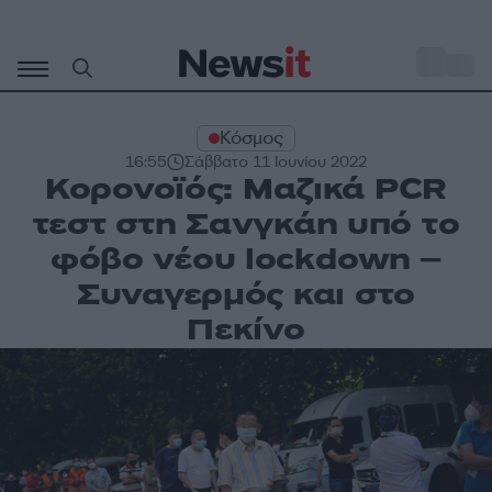
Μετάβαση
σε
o
34
περιεχόμενο
Κόσμος
16:55
Σάββατο 11 Ιουνίου 2022
Κορονοϊός: Μαζικά PCR
τεστ στη Σανγκάη υπό το
φόβο νέου lockdown –
Συναγερμός και στο
Πεκίνο