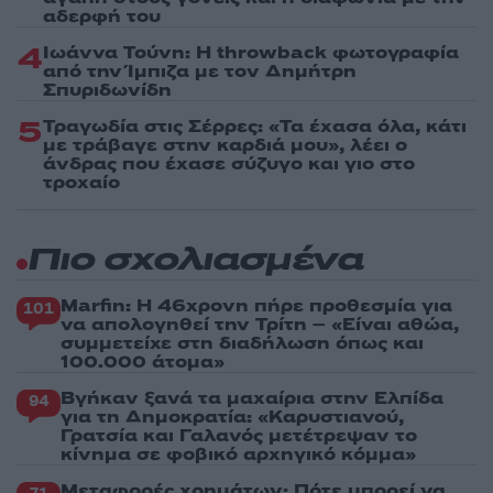
αδερφή του
4
Ιωάννα Τούνη: Η throwback φωτογραφία
από την Ίμπιζα με τον Δημήτρη
Σπυριδωνίδη
5
Τραγωδία στις Σέρρες: «Τα έχασα όλα, κάτι
με τράβαγε στην καρδιά μου», λέει ο
άνδρας που έχασε σύζυγο και γιο στο
τροχαίο
Πιο σχολιασμένα
Marfin: Η 46χρονη πήρε προθεσμία για
101
να απολογηθεί την Τρίτη – «Είναι αθώα,
συμμετείχε στη διαδήλωση όπως και
100.000 άτομα»
Βγήκαν ξανά τα μαχαίρια στην Ελπίδα
94
για τη Δημοκρατία: «Καρυστιανού,
Γρατσία και Γαλανός μετέτρεψαν το
κίνημα σε φοβικό αρχηγικό κόμμα»
Μεταφορές χρημάτων: Πότε μπορεί να