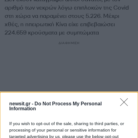
αριθμό των νεκρών λόγω επιπλοκών της Covid
στη χώρα να παραμένει στους 5.226. Μέχρι
χθές, η ηπειρωτική Κίνα είχε επιβεβαιώσει
224.659 κρούσματα με συμπτώματα
ΔΙΑΦΗΜΙΣΗ
newsit.gr -
Do Not Process My Personal
Information
If you wish to opt-out of the sale, sharing to third parties, or
processing of your personal or sensitive information for
targeted advertising by us, please use the below opt-out
Αν τα χάσατε