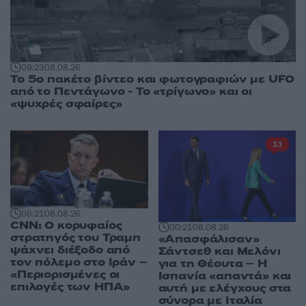
09:23
08.08.26
Το 5ο πακέτο βίντεο και φωτογραφιών με UFO
από το Πεντάγωνο - Το «τρίγωνο» και οι
«ψυχρές σφαίρες»
13
08:21
08.08.26
CNN: Ο κορυφαίος
00:21
08.08.26
στρατηγός του Τραμπ
«Απασφάλισαν»
ψάχνει διέξοδο από
Σάντσεθ και Μελόνι
τον πόλεμο στο Ιράν –
για τη Θέουτα – Η
«Περιορισμένες οι
Ισπανία «απαντά» και
επιλογές των ΗΠΑ»
αυτή με ελέγχους στα
σύνορα με Ιταλία