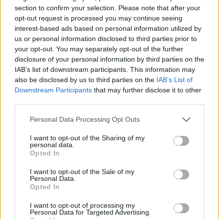
section to confirm your selection. Please note that after your
opt-out request is processed you may continue seeing
interest-based ads based on personal information utilized by
us or personal information disclosed to third parties prior to
your opt-out. You may separately opt-out of the further
disclosure of your personal information by third parties on the
IAB’s list of downstream participants. This information may
also be disclosed by us to third parties on the
IAB’s List of
Downstream Participants
that may further disclose it to other
third parties.
Συναγερμός στον
Συναγερμός για φωτιέ
Λυκαβηττό: Βρέθηκε
επόμενα 24ωρα: Άνε
Please note that this website/app uses one or more Google
Personal Data Processing Opt Outs
πτώμα σε σπηλιά κοντά
έως 9 μποφόρ και 39°
services and may gather and store information including but
στο εκκλησάκι των Αγίων
Αττική και Βοιωτία στ
not limited to your visit or usage behaviour. You may click to
I want to opt-out of the Sharing of my
Ισιδώρων - Φωτογραφίες
«επικίνδυνες» περιοχ
personal data.
από το σημείο
grant or deny consent to Google and its third-party tags to
Opted In
use your data for below specified purposes in below Google
consent section.
I want to opt-out of the Sale of my
Σχόλια
Personal Data.
Opted In
I want to opt-out of processing my
Personal Data for Targeted Advertising.