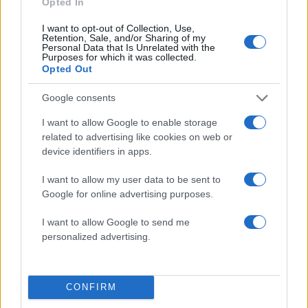
Opted In
Σχολίασε εδώ
I want to opt-out of Collection, Use,
Retention, Sale, and/or Sharing of my
Personal Data that Is Unrelated with the
Purposes for which it was collected.
50 /50
Opted Out
Google consents
I want to allow Google to enable storage
related to advertising like cookies on web or
2000 /2000
device identifiers in apps.
Υποβολή σχολίου
I want to allow my user data to be sent to
Google for online advertising purposes.
Όροι Χρήσης
. Το site προστατεύεται από reCAPTCHA, ισχύουν
Πολιτική Απορρήτου
&
Όροι Χρήσης
της Google.
I want to allow Google to send me
personalized advertising.
Κόσμος
ΚΙΝΑ
ΚΟΡΟΝΟΪΟΣ
ΣΑΝΓΚΑΗ
Share:
CONFIRM