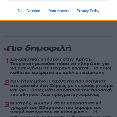
Ακολουθήστε το Νewsit.gr στο
Google News
και
ενημερωθείτε πρώτοι για όλη την ειδησεογραφία και τα
Data Deletion
Data Access
Privacy Policy
τελευταία νέα
της ημέρας
Πιο δημοφιλή
1
Σοκαριστική υπόθεση στην Κρήτη:
Τουρίστας ρωτούσε πόσο να πληρώσει για
να ασελγήσει σε 10χρονο κορίτσι - Το παιδί
καθόταν αμέριμνο σε αυλή επιχείρησης
2
Δεν ήταν μόνο η ταχύτητα που οδήγησε
στο τροχαίο στις Σέρρες με νεκρούς μητέρα
και γιο - «Ίσως κάτι απέσπασε την προσοχή
του οδηγού» λέει πραγματογνώμονας
3
Μυστράς: Αλλαγή στην υπερασπιστική
γραμμή του 55χρονου που έκρυψε τον
νεκρό πατέρα του σε καταψύκτη – Η
αγάπη στους γονείς και η διαφωνία με την