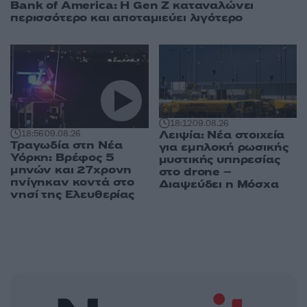
Bank of America: Η Gen Z καταναλώνει
περισσότερο και αποταμιεύει λιγότερο
18:12
09.08.26
Λειψία: Νέα στοιχεία
18:56
09.08.26
Τραγωδία στη Νέα
για εμπλοκή ρωσικής
Υόρκη: Βρέφος 5
μυστικής υπηρεσίας
μηνών και 27χρονη
στο drone –
πνίγηκαν κοντά στο
Διαψεύδει η Μόσχα
νησί της Ελευθερίας