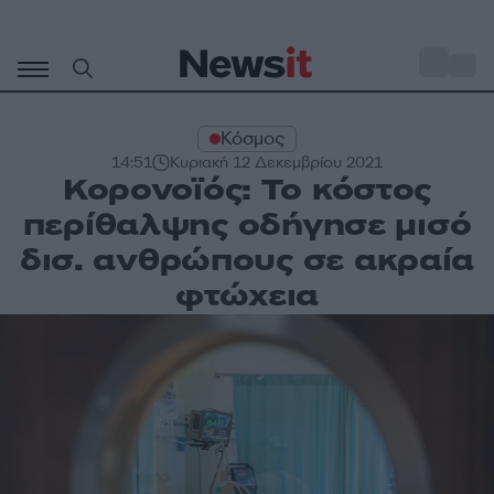
Μετάβαση
σε
o
31
περιεχόμενο
Κόσμος
14:51
Κυριακή 12 Δεκεμβρίου 2021
Κορονοϊός: Το κόστος
περίθαλψης οδήγησε μισό
δισ. ανθρώπους σε ακραία
φτώχεια