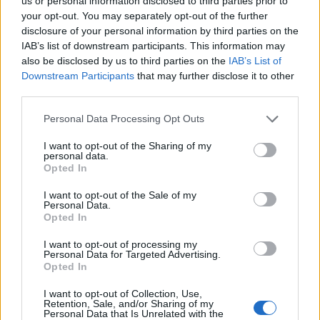
us or personal information disclosed to third parties prior to
your opt-out. You may separately opt-out of the further
disclosure of your personal information by third parties on the
IAB’s list of downstream participants. This information may
Σχολίασε εδώ
also be disclosed by us to third parties on the
IAB’s List of
Downstream Participants
that may further disclose it to other
third parties.
50 /50
Please note that this website/app uses one or more Google
Personal Data Processing Opt Outs
services and may gather and store information including but
not limited to your visit or usage behaviour. You may click to
I want to opt-out of the Sharing of my
personal data.
grant or deny consent to Google and its third-party tags to
Opted In
use your data for below specified purposes in below Google
2000 /2000
consent section.
I want to opt-out of the Sale of my
Personal Data.
Υποβολή σχολίου
Opted In
Όροι Χρήσης
. Το site προστατεύεται από reCAPTCHA, ισχύουν
I want to opt-out of processing my
Πολιτική Απορρήτου
&
Όροι Χρήσης
της Google.
Personal Data for Targeted Advertising.
Opted In
Κόσμος
I want to opt-out of Collection, Use,
ΚΟΡΟΝΟΪΟΣ
ΦΤΩΧΕΙΑ
Retention, Sale, and/or Sharing of my
Personal Data that Is Unrelated with the