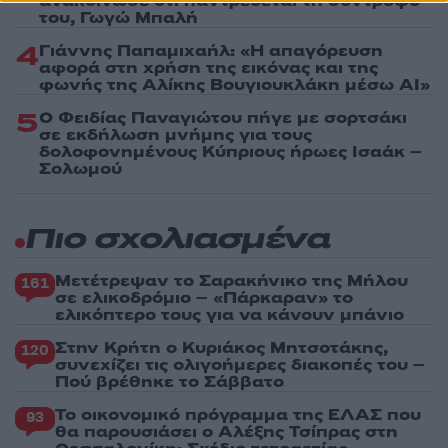
ανακοίνωσε ότι παντρεύεται τη σύντροφό
του, Γωγώ Μπαλή
4
Γιάννης Παπαμιχαήλ: «Η απαγόρευση
αφορά στη χρήση της εικόνας και της
φωνής της Αλίκης Βουγιουκλάκη μέσω AI»
5
Ο Φειδίας Παναγιώτου πήγε με σορτσάκι
σε εκδήλωση μνήμης για τους
δολοφονημένους Κύπριους ήρωες Ισαάκ –
Σολωμού
Πιο σχολιασμένα
Μετέτρεψαν το Σαρακήνικο της Μήλου
161
σε ελικοδρόμιο – «Πάρκαραν» το
ελικόπτερο τους για να κάνουν μπάνιο
Στην Κρήτη ο Κυριάκος Μητσοτάκης,
120
συνεχίζει τις ολιγοήμερες διακοπές του –
Πού βρέθηκε το Σάββατο
Το οικονομικό πρόγραμμα της ΕΛΑΣ που
93
θα παρουσιάσει ο Αλέξης Τσίπρας στη