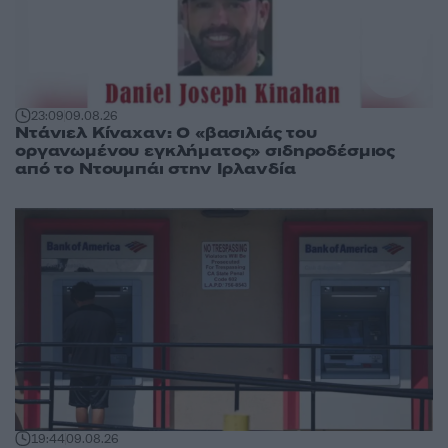
23:09
09.08.26
Ντάνιελ Κίναχαν: Ο «βασιλιάς του
οργανωμένου εγκλήματος» σιδηροδέσμιος
από το Ντουμπάι στην Ιρλανδία
19:44
09.08.26