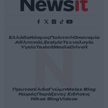
Ελλάδα
Κόσμος
Πολιτική
Οικονομία
Αθλητικά
Lifestyle
Τεχνολογία
Υγεία
Tasteit
Media
Driveit
Πρωτοσέλιδα
Γνώμη
Melas Blog
Καιρός
Παράξενες Ειδήσεις
Nikos Blog
Videos