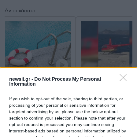
Αν τα χάσατε
Οι πρώτες δηλώσεις του
Παράταση για να δώσ
newsit.gr -
Do Not Process My Personal
ιδιοκτήτη της πισίνας στην
εξηγήσεις πήραν ιδιοκτ
Information
Πάρο στην οποία πνίγηκε ο
και χειριστής που
4χρονος - «Είχαμε
«πάρκαραν» το ελικόπ
προσπαθήσει να διώξουμε
στο Σαρακήνικο
If you wish to opt-out of the sale, sharing to third parties, or
την οικογένεια»
processing of your personal or sensitive information for
targeted advertising by us, please use the below opt-out
section to confirm your selection. Please note that after your
Σχόλια
opt-out request is processed you may continue seeing
interest-based ads based on personal information utilized by