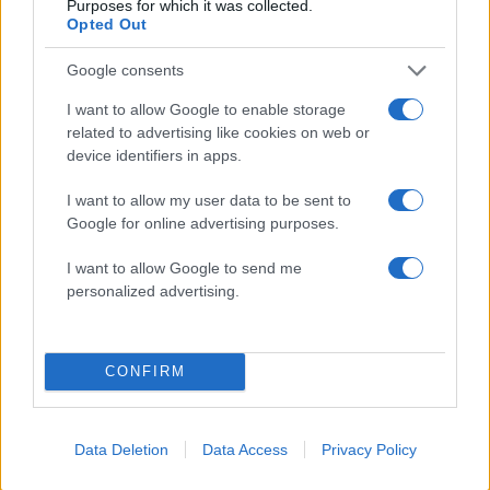
Share:
Purposes for which it was collected.
Opted Out
Ακολουθήστε το Νewsit.gr στο
Google News
και
Google consents
ενημερωθείτε πρώτοι για όλη την ειδησεογραφία και τα
τελευταία νέα
της ημέρας
I want to allow Google to enable storage
related to advertising like cookies on web or
device identifiers in apps.
I want to allow my user data to be sent to
Google for online advertising purposes.
Πιο δημοφιλή
I want to allow Google to send me
1
Πάρος: «Αν ήταν κάποιος πάνω από την
personalized advertising.
πισίνα, δε θα είχα θρηνήσει το παιδί μου» –
Η σπαρακτική περιγραφή του πατέρα και
τα κενά στους ισχυρισμούς του ιδιοκτήτη
του beach bar
CONFIRM
2
Μπρίτνεϊ Σπίαρς: Έκανε αποτυχημένο
μπότοξ και ανέβασε στο Instagram την
εμπειρία της
Data Deletion
Data Access
Privacy Policy
3
Ο δημοσιογράφος Βασίλης Τσεκούρας