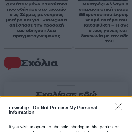
Δεν ήταν μόνο η ταχύτητα
Μυστράς: Αλλαγή στ
που οδήγησε στο τροχαίο
υπερασπιστική γραμμή
στις Σέρρες με νεκρούς
55χρονου που έκρυψε
μητέρα και γιο - «Ίσως κάτι
νεκρό πατέρα του σ
απέσπασε την προσοχή
καταψύκτη – Η αγά
του οδηγού» λέει
στους γονείς και η
πραγματογνώμονας
διαφωνία με την αδε
του
Σχόλια
Σχολίασε εδώ
newsit.gr -
Do Not Process My Personal
Information
50 /50
If you wish to opt-out of the sale, sharing to third parties, or