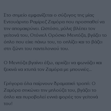
Στο σημείο εμφανίζεται ο σύζυγος της μίας
Εντουάρντο Ραμίρεζ Ζαμόρα που προσπαθεί να
την απομακρύνει. Ωστόσο, μόλις βλέπει τον
γείτονά του, Οτόνιελ Ορόσκο Μεντόζα, βγάζει το
όπλο που είχε πάνω του, το οπλίζει και το βάζει
στη ζώνη του παντελονιού του.
Ο Μεντόζα βγαίνει έξω, αρχίζει να φωνάζει και
ξεκινά να χτυπά τον Ζαμόρα με μπουνιές…
Γρήγορα όλα παίρνουν δραματική τροπή: Ο
Ζαμόρα σηκώνει την μπλούζα του, βγάζει το
όπλο και πυροβολεί εννιά φορές τον γείτονά
του!