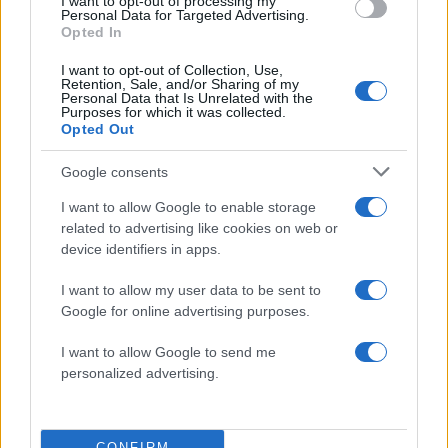
I want to opt-out of processing my
Πιο δημοφιλή
Personal Data for Targeted Advertising.
Opted In
1
Αριστοτέλης Δαμίγος: Στο Αποτεφρωτήριο
I want to opt-out of Collection, Use,
Ριτσώνας το «ύστατο χαίρε» στον Έλληνα
Retention, Sale, and/or Sharing of my
σύνδεσμο του ελικοπτέρου που έπεσε στην
Personal Data that Is Unrelated with the
Ψάθα
Purposes for which it was collected.
Opted Out
2
Η Αγγελική Ηλιάδη περιγράφει το θαύμα
που έζησε και πώς είδε τον Χριστό μπροστά
Google consents
της: «Ήταν ό,τι πιο όμορφο έχω δει στη ζωή
μου»
I want to allow Google to enable storage
3
Ο Γιάννης Φακίνος αποκάλυψε πώς έγινε
related to advertising like cookies on web or
viral το τραγούδι του «Λογαριασμός» που
device identifiers in apps.
ερμηνεύει η Κατερίνα Λιόλιου
I want to allow my user data to be sent to
4
Σέρρες: Βίντεο ντοκουμέντο από το
Google for online advertising purposes.
τροχαίο με νεκρούς μητέρα και γιο – Ο
οδηγός του φορτηγού κατέγραψε τη
σύγκρουση
I want to allow Google to send me
personalized advertising.
5
Έρχεται τριήμερο με 40άρια και ισχυρά
μελτέμια - Οι περιοχές που θα είναι πιο
έντονα τα φαινόμενα
CONFIRM