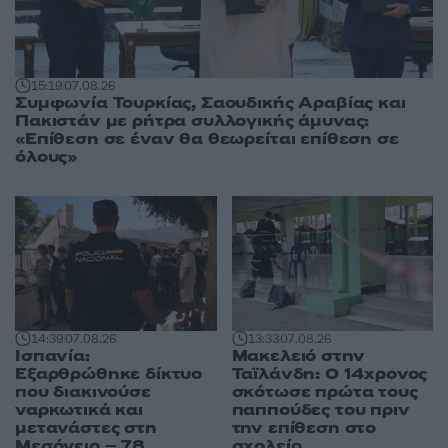
15:19
07.08.26
Συμφωνία Τουρκίας, Σαουδικής Αραβίας και
Πακιστάν με ρήτρα συλλογικής άμυνας:
«Επίθεση σε έναν θα θεωρείται επίθεση σε
όλους»
14:39
07.08.26
13:33
07.08.26
Ισπανία:
Μακελειό στην
Εξαρθρώθηκε δίκτυο
Ταϊλάνδη: Ο 14χρονος
που διακινούσε
σκότωσε πρώτα τους
ναρκωτικά και
παππούδες του πριν
μετανάστες στη
την επίθεση στο
Μεσόγειο – 78
σχολείο