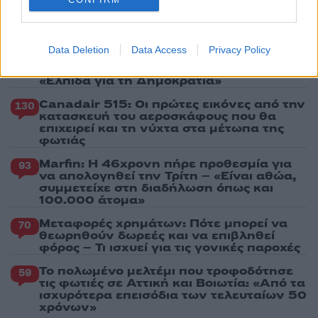
Πιο σχολιασμένα
Data Deletion
Data Access
Privacy Policy
Έφυγαν οι συνεργάτες, μένει η Μαρία
184
Καρυστιανού - Η επόμενη μέρα για την
«Ελπίδα για τη Δημοκρατία»
Canadair 515: Οι πρώτες εικόνες από την
130
κατασκευή του αεροσκάφους που θα
επιχειρεί και τη νύχτα στα μέτωπα της
φωτιάς
Marfin: Η 46χρονη πήρε προθεσμία για
93
να απολογηθεί την Τρίτη – «Είναι αθώα,
συμμετείχε στη διαδήλωση όπως και
100.000 άτομα»
Μεταφορές χρημάτων: Πότε μπορεί να
70
θεωρηθούν δωρεές και να επιβληθεί
φόρος – Τι ισχυεί για τις γονικές παροχές
Το πολωμένο μελτέμι που τροφοδότησε
59
τις φωτιές σε Αττική και Βοιωτία: «Από τα
ισχυρότερα επεισόδια των τελευταίων 50
χρόνων»