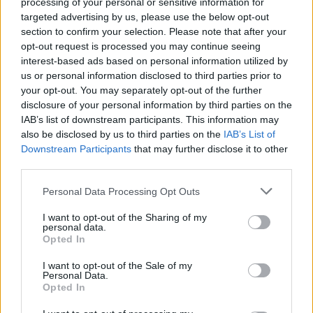
processing of your personal or sensitive information for
targeted advertising by us, please use the below opt-out
section to confirm your selection. Please note that after your
2000 /2000
opt-out request is processed you may continue seeing
interest-based ads based on personal information utilized by
Υποβολή σχολίου
us or personal information disclosed to third parties prior to
your opt-out. You may separately opt-out of the further
Όροι Χρήσης
. Το site προστατεύεται από reCAPTCHA, ισχύουν
disclosure of your personal information by third parties on the
Πολιτική Απορρήτου
&
Όροι Χρήσης
της Google.
IAB’s list of downstream participants. This information may
Κόσμος
also be disclosed by us to third parties on the
IAB’s List of
ΚΟΣΤΑ ΡΙΚΑ
Downstream Participants
that may further disclose it to other
third parties.
Share:
Please note that this website/app uses one or more Google
Personal Data Processing Opt Outs
services and may gather and store information including but
Ακολουθήστε το Νewsit.gr στο
Google News
και
not limited to your visit or usage behaviour. You may click to
I want to opt-out of the Sharing of my
ενημερωθείτε πρώτοι για όλη την ειδησεογραφία και τα
personal data.
grant or deny consent to Google and its third-party tags to
τελευταία νέα
της ημέρας
Opted In
use your data for below specified purposes in below Google
consent section.
I want to opt-out of the Sale of my
Personal Data.
Opted In