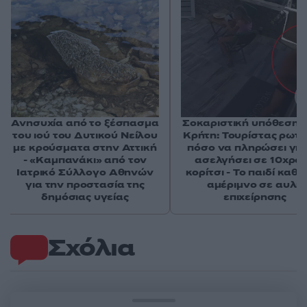
Ανησυχία από το ξέσπασμα
Σοκαριστική υπόθεση 
του ιού του Δυτικού Νείλου
Κρήτη: Τουρίστας ρωτ
με κρούσματα στην Αττική
πόσο να πληρώσει για
- «Καμπανάκι» από τον
ασελγήσει σε 10χρο
Ιατρικό Σύλλογο Αθηνών
κορίτσι - Το παιδί καθ
για την προστασία της
αμέριμνο σε αυλή
δημόσιας υγείας
επιχείρησης
Σχόλια