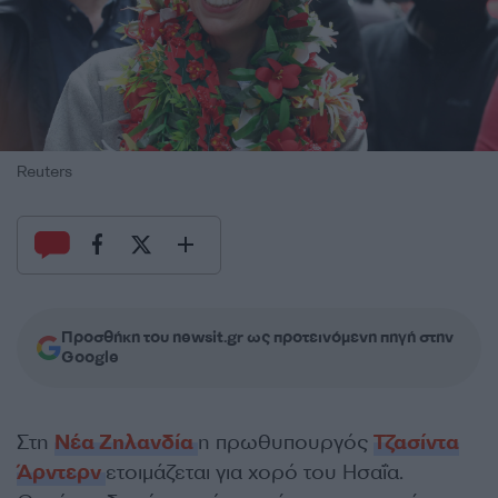
Reuters
Προσθήκη του newsit.gr ως προτεινόμενη πηγή στην
Google
Στη
Νέα Ζηλανδία
η πρωθυπουργός
Τζασίντα
Άρντερν
ετοιμάζεται για χορό του Ησαΐα.