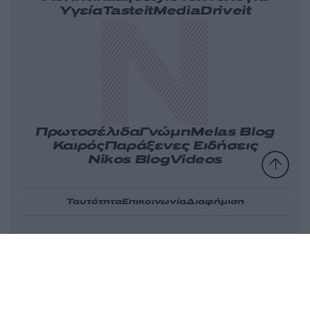
Υγεία
Tasteit
Media
Driveit
Πρωτοσέλιδα
Γνώμη
Melas Blog
Καιρός
Παράξενες Ειδήσεις
Nikos Blog
Videos
Ταυτότητα
Επικοινωνία
Διαφήμιση
Όροι
Πολιτική
Πληροφορίες α.27
Cookies
χρήσης
απορρήτου
Ν.5253/2025
Αριθμός Πιστοποίησης Μ.Η.Τ.232163
© 2026 newsit.gr. Με επιφύλαξη κάθε νομίμου δικαιώματος.