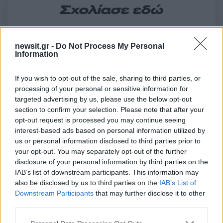
Σχολίασε εδώ
50 /50
newsit.gr -
Do Not Process My Personal
Information
If you wish to opt-out of the sale, sharing to third parties, or
processing of your personal or sensitive information for
targeted advertising by us, please use the below opt-out
2000 /2000
section to confirm your selection. Please note that after your
Υποβολή σχολίου
opt-out request is processed you may continue seeing
interest-based ads based on personal information utilized by
us or personal information disclosed to third parties prior to
Όροι Χρήσης
. Το site προστατεύεται από reCAPTCHA, ισχύουν
Πολιτική Απορρήτου
&
Όροι Χρήσης
της Google.
your opt-out. You may separately opt-out of the further
disclosure of your personal information by third parties on the
Κόσμος
IAB’s list of downstream participants. This information may
ΝΕΑ ΖΗΛΑΝΔΙΑ
ΤΖΑΣΙΝΤΑ ΑΡΝΤΕΡΝ
also be disclosed by us to third parties on the
IAB’s List of
Downstream Participants
that may further disclose it to other
Share:
third parties.
Please note that this website/app uses one or more Google