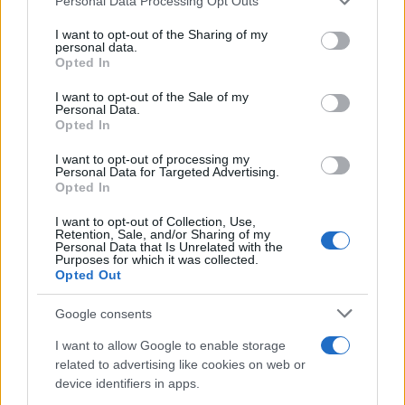
Personal Data Processing Opt Outs
Ακολουθήστε το Νewsit.gr στο
Google News
και
services and may gather and store information including but
ενημερωθείτε πρώτοι για όλη την ειδησεογραφία και τα
τελευταία νέα
της ημέρας
not limited to your visit or usage behaviour. You may click to
I want to opt-out of the Sharing of my
personal data.
grant or deny consent to Google and its third-party tags to
Opted In
use your data for below specified purposes in below Google
consent section.
I want to opt-out of the Sale of my
Personal Data.
Opted In
Πιο δημοφιλή
I want to opt-out of processing my
Personal Data for Targeted Advertising.
1
Opted In
Marfin: Η 46χρονη πήρε προθεσμία για να
απολογηθεί την Τρίτη – «Είναι αθώα,
συμμετείχε στη διαδήλωση όπως και
I want to opt-out of Collection, Use,
100.000 άτομα»
Retention, Sale, and/or Sharing of my
Personal Data that Is Unrelated with the
Purposes for which it was collected.
2
Σέρρες: Βίντεο ντοκουμέντο από το
Opted Out
τροχαίο με νεκρούς μητέρα και γιο – Ο
οδηγός του φορτηγού κατέγραψε τη
σύγκρουση
Google consents
3
Σίντνεϊ Τάουλ: Πέθανε σε ηλικία 26 ετών η
I want to allow Google to enable storage
σταρ του TikTok – Kατέγραφε τη ζωή της
related to advertising like cookies on web or
με τον καρκίνο
device identifiers in apps.
Λένα Σαμαρά: Συγκίνηση στο μνημόσυνο