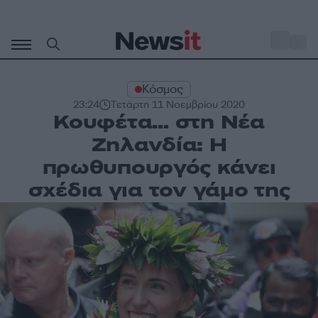
Μετάβαση
σε
o
27
περιεχόμενο
Κόσμος
23:24
Τετάρτη 11 Νοεμβρίου 2020
Κουφέτα… στη Νέα
Ζηλανδία: Η
πρωθυπουργός κάνει
σχέδια για τον γάμο της