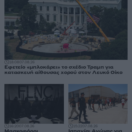
18:08
07.08.26
Εφετείο «μπλοκάρει» το σχέδιο Τραμπ για
κατασκευή αίθουσας χορού στον Λευκό Οίκο
16:20
07.08.26
15:22
07.08.26
Μασκοφόροι
Ισπανία: Αγώνας για