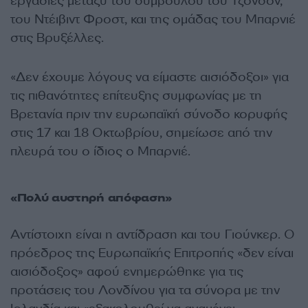
εργασίες μεταξύ του συμβούλου του Τζόνσον,
του Ντέιβιντ Φροστ, και της ομάδας του Μπαρνιέ
στις Βρυξέλλες.
«Δεν έχουμε λόγους να είμαστε αισιόδοξοι» για
τις πιθανότητες επίτευξης συμφωνίας με τη
Βρετανία πριν την ευρωπαϊκή σύνοδο κορυφής
στις 17 και 18 Οκτωβρίου, σημείωσε από την
πλευρά του ο ίδιος ο Μπαρνιέ.
«Πολύ αυστηρή απόφαση»
Αντίστοιχη είναι η αντίδραση και του Γιούνκερ. Ο
πρόεδρος της Ευρωπαϊκής Επιτροπής «δεν είναι
αισιόδοξος» αφού ενημερώθηκε για τις
προτάσεις του Λονδίνου για τα σύνορα με την