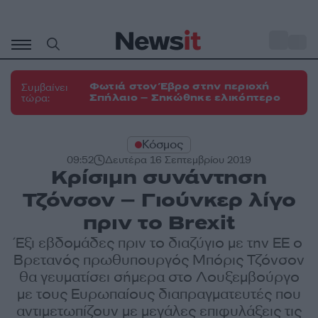
Μετάβαση
σε
o
33
περιεχόμενο
Φωτιά στον Έβρο στην περιοχή
Συμβαίνει
Σπήλαιο – Σηκώθηκε ελικόπτερο
τώρα:
Κόσμος
09:52
Δευτέρα 16 Σεπτεμβρίου 2019
Κρίσιμη συνάντηση
Τζόνσον – Γιούνκερ λίγο
πριν το Brexit
Έξι εβδομάδες πριν το διαζύγιο με την ΕΕ ο
Βρετανός πρωθυπουργός Μπόρις Τζόνσον
θα γευματίσει σήμερα στο Λουξεμβούργο
με τους Ευρωπαίους διαπραγματευτές που
αντιμετωπίζουν με μεγάλες επιφυλάξεις τις