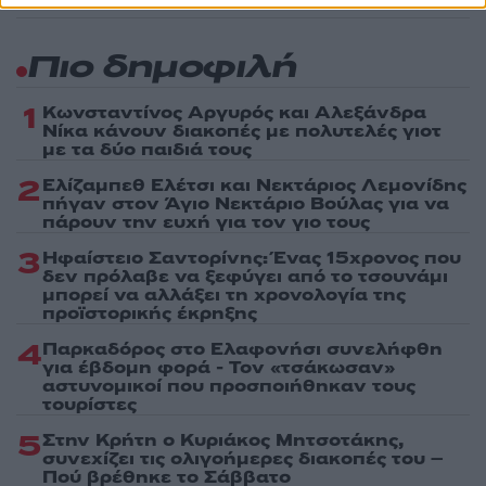
Πιο δημοφιλή
1
Κωνσταντίνος Αργυρός και Αλεξάνδρα
Νίκα κάνουν διακοπές με πολυτελές γιοτ
με τα δύο παιδιά τους
2
Ελίζαμπεθ Ελέτσι και Νεκτάριος Λεμονίδης
πήγαν στον Άγιο Νεκτάριο Βούλας για να
πάρουν την ευχή για τον γιο τους
3
Ηφαίστειο Σαντορίνης: Ένας 15χρονος που
δεν πρόλαβε να ξεφύγει από το τσουνάμι
μπορεί να αλλάξει τη χρονολογία της
προϊστορικής έκρηξης
4
Παρκαδόρος στο Ελαφονήσι συνελήφθη
για έβδομη φορά - Τον «τσάκωσαν»
αστυνομικοί που προσποιήθηκαν τους
τουρίστες
5
Στην Κρήτη ο Κυριάκος Μητσοτάκης,
συνεχίζει τις ολιγοήμερες διακοπές του –
Πού βρέθηκε το Σάββατο