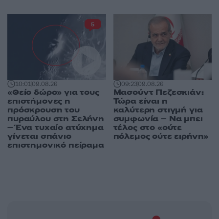
5
10:01
09.08.26
09:23
09.08.26
«Θείο δώρο» για τους
Μασούντ Πεζεσκιάν:
επιστήμονες η
Τώρα είναι η
πρόσκρουση του
καλύτερη στιγμή για
πυραύλου στη Σελήνη
συμφωνία – Να μπει
– Ένα τυχαίο ατύχημα
τέλος στο «ούτε
γίνεται σπάνιο
πόλεμος ούτε ειρήνη»
επιστημονικό πείραμα