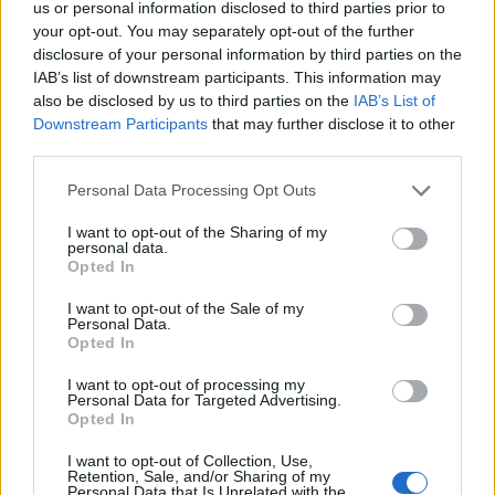
us or personal information disclosed to third parties prior to
your opt-out. You may separately opt-out of the further
disclosure of your personal information by third parties on the
IAB’s list of downstream participants. This information may
Ποιες περιοχές μπαίνουν σε
Νέο βίντεο με τον
also be disclosed by us to third parties on the
IAB’s List of
Red Code για φωτιές: Τι
Μοτζτάμπα Χαμενεΐ 
Downstream Participants
that may further disclose it to other
προβλέπει ο χάρτης – Σε
φουντώνουν οι φήμες 
third parties.
επιφυλακή η
το αν βρίσκεται στη 
Πυροσβεστική
Please note that this website/app uses one or more Google
Personal Data Processing Opt Outs
services and may gather and store information including but
not limited to your visit or usage behaviour. You may click to
I want to opt-out of the Sharing of my
Σχόλια
personal data.
grant or deny consent to Google and its third-party tags to
Opted In
use your data for below specified purposes in below Google
consent section.
I want to opt-out of the Sale of my
Personal Data.
Opted In
Σχολίασε εδώ
I want to opt-out of processing my
Personal Data for Targeted Advertising.
Opted In
50 /50
I want to opt-out of Collection, Use,
Retention, Sale, and/or Sharing of my
Personal Data that Is Unrelated with the