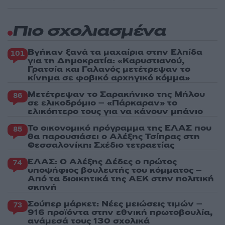
Πιο σχολιασμένα
Βγήκαν ξανά τα μαχαίρια στην Ελπίδα
101
για τη Δημοκρατία: «Καρυστιανού,
Γρατσία και Γαλανός μετέτρεψαν το
κίνημα σε φοβικό αρχηγικό κόμμα»
Μετέτρεψαν το Σαρακήνικο της Μήλου
86
σε ελικοδρόμιο – «Πάρκαραν» το
ελικόπτερο τους για να κάνουν μπάνιο
Το οικονομικό πρόγραμμα της ΕΛΑΣ που
85
θα παρουσιάσει ο Αλέξης Τσίπρας στη
Θεσσαλονίκη: Σχέδιο τετραετίας
ΕΛΑΣ: Ο Αλέξης Δέδες ο πρώτος
74
υποψήφιος βουλευτής του κόμματος –
Από τα διοικητικά της ΑΕΚ στην πολιτική
σκηνή
Σούπερ μάρκετ: Νέες μειώσεις τιμών –
73
916 προϊόντα στην εθνική πρωτοβουλία,
ανάμεσά τους 130 σχολικά