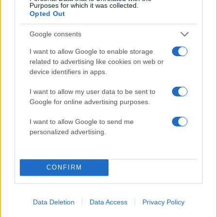
Purposes for which it was collected.
Opted Out
2000 /2000
Google consents
Υποβολή σχολίου
I want to allow Google to enable storage
related to advertising like cookies on web or
device identifiers in apps.
Όροι Χρήσης
. Το site προστατεύεται από reCAPTCHA, ισχύουν
Πολιτική Απορρήτου
&
Όροι Χρήσης
της Google.
I want to allow my user data to be sent to
Κόσμος
Google for online advertising purposes.
BORIS JOHNSON
BREXIT
ΒΡΕΤΑΝΙΑ
I want to allow Google to send me
ΓΙΟΥΝΚΕΡ
ΜΠΟΡΙΣ ΤΖΟΝΣΟΝ
personalized advertising.
Share:
Ακολουθήστε το Νewsit.gr στο
Google News
και
CONFIRM
ενημερωθείτε πρώτοι για όλη την ειδησεογραφία και τα
τελευταία νέα
της ημέρας
Data Deletion
Data Access
Privacy Policy