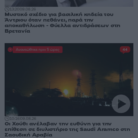
13:20
09.08.26
Μυστικό σχέδιο για βασιλική κηδεία του
Άντριου όταν πεθάνει, παρά την
αποκαθήλωση - Θύελλα αντιδράσεων στη
Βρετανία
Ανανεώθηκε πριν 5 ώρες
44
10:16
09.08.26
Οι Χούθι ανέλαβαν την ευθύνη για την
επίθεση σε διυλιστήριο της Saudi Aramco στη
Σαουδική Αραβία