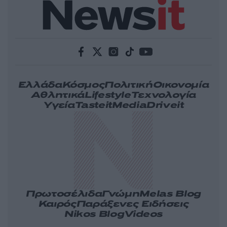
Ελλάδα
Κόσμος
Πολιτική
Οικονομία
Αθλητικά
Lifestyle
Τεχνολογία
Υγεία
Tasteit
Media
Driveit
Πρωτοσέλιδα
Γνώμη
Melas Blog
Καιρός
Παράξενες Ειδήσεις
Nikos Blog
Videos