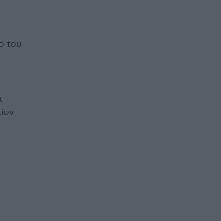
ο του
α
τίον