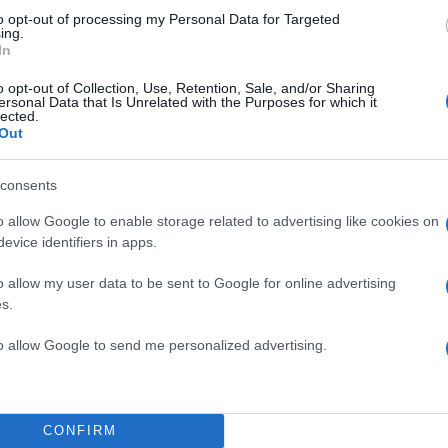
to opt-out of processing my Personal Data for Targeted
ing.
In
o opt-out of Collection, Use, Retention, Sale, and/or Sharing
ersonal Data that Is Unrelated with the Purposes for which it
lected.
Out
consents
o allow Google to enable storage related to advertising like cookies on
evice identifiers in apps.
o allow my user data to be sent to Google for online advertising
s.
to allow Google to send me personalized advertising.
CONFIRM