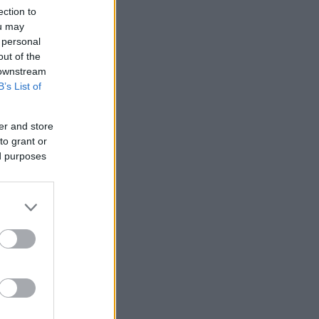
ection to
ou may
 personal
out of the
 downstream
B’s List of
er and store
to grant or
ed purposes