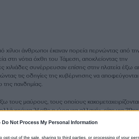
ό χίλιοι άνθρωποι έκαναν πορεία περνώντας από τη
ία στη νότια όχθη του Τάμεση, αποκλείοντας την
ς χιλιάδες συνέρρευσαν επίσης στην πλατεία έξω α
ώντας τις οδηγίες της κυβέρνησης να αποφεύγονται
 της πανδημίας.
ίξω τους μαύρους, τους οποίους κακομεταχειρίζοντα
πολλά χρόνια. Ήρθε η ώρα για αλλαγή», είπε μια 39χ
μπερτον. Ένας άλλος διαδηλωτής, ο Κένα Ντέιβιντ, εί
-
Do Not Process My Personal Information
αι αυτή ευθύνες. «Όσα βλέπετε τριγύρω χτίστηκαν στ
 καφέ σωμάτων», υποστήριξε.
to opt-out of the sale, sharing to third parties, or processing of your per