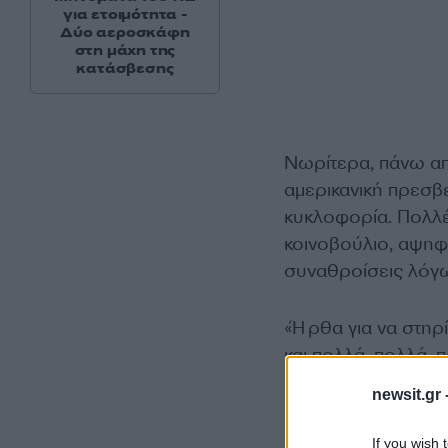
για ετοιμότητα -
Δύο αεροσκάφη
στη μάχη της
κατάσβεσης
Νωρίτερα, πάνω απ
αμερικανική πρεσβε
κυκλοφορία. Πολλέ
κοινοβούλιο, αψηφ
συναθροίσεις λόγω
«Ήρθα για να στηρ
και πολλά, πολλά, 
δασκάλα, η Αΐσα Πέ
newsit.gr 
η Βρετανία φέρει κ
πλάτες μαύρων και
If you wish 