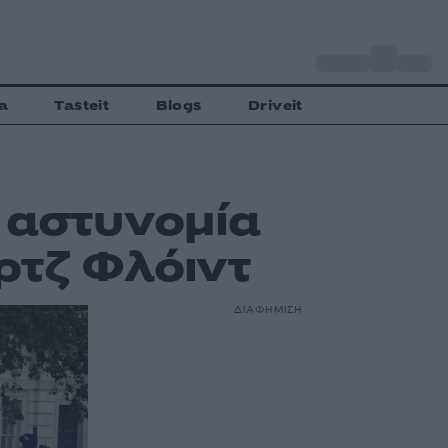
o
Αθήνα
27
C
a
Tasteit
Blogs
Driveit
 αστυνομία
ορτζ Φλόιντ
ΔΙΑΦΗΜΙΣΗ