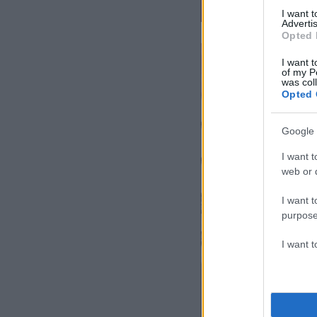
I want 
Advertis
Opted 
I want t
of my P
was col
Opted 
Google 
I want t
web or d
I want t
purpose
I want 