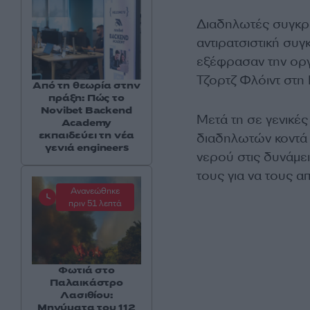
Διαδηλωτές συγκρο
αντιρατσιστική συ
εξέφρασαν την οργή
Τζορτζ Φλόιντ στη
Από τη θεωρία στην
πράξη: Πώς το
Novibet Backend
Μετά τη σε γενικέ
Academy
εκπαιδεύει τη νέα
διαδηλωτών κοντά 
γενιά engineers
νερού στις δυνάμει
τους για να τους 
Ανανεώθηκε
πριν 51 λεπτά
Φωτιά στο
Παλαικάστρο
Λασιθίου:
Μηνύματα του 112