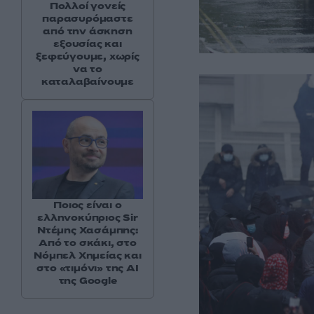
Πολλοί γονείς
παρασυρόμαστε
από την άσκηση
εξουσίας και
ξεφεύγουμε, χωρίς
να το
καταλαβαίνουμε
Ποιος είναι ο
ελληνοκύπριος Sir
Ντέμης Χασάμπης:
Από το σκάκι, στο
Νόμπελ Χημείας και
στο «τιμόνι» της AI
της Google