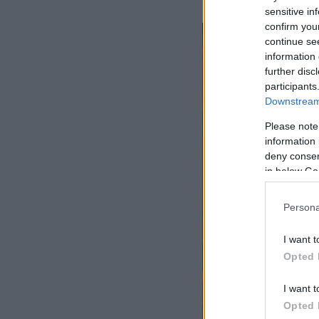
sensitive in
confirm you
continue se
information 
further disc
participants
Downstream 
Please note
information 
deny consent
in below Go
Persona
I want t
Opted 
I want t
Opted 