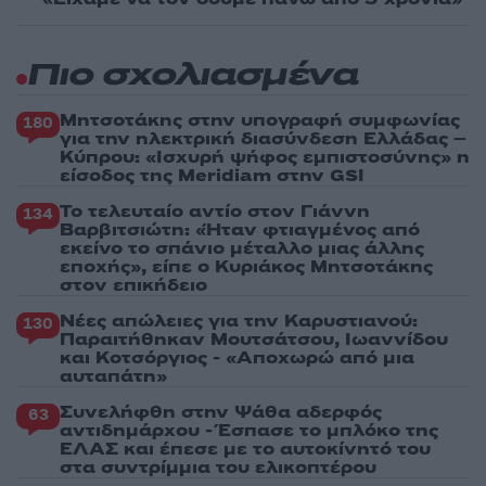
Πιο σχολιασμένα
Μητσοτάκης στην υπογραφή συμφωνίας
180
για την ηλεκτρική διασύνδεση Ελλάδας –
Κύπρου: «Ισχυρή ψήφος εμπιστοσύνης» η
είσοδος της Meridiam στην GSI
Το τελευταίο αντίο στον Γιάννη
134
Βαρβιτσιώτη: «Ήταν φτιαγμένος από
εκείνο το σπάνιο μέταλλο μιας άλλης
εποχής», είπε ο Κυριάκος Μητσοτάκης
στον επικήδειο
Νέες απώλειες για την Καρυστιανού:
130
Παραιτήθηκαν Μουτσάτσου, Ιωαννίδου
και Κοτσόργιος - «Αποχωρώ από μια
αυταπάτη»
Συνελήφθη στην Ψάθα αδερφός
63
αντιδημάρχου - Έσπασε το μπλόκο της
ΕΛΑΣ και έπεσε με το αυτοκίνητό του
στα συντρίμμια του ελικοπτέρου