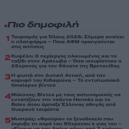
Πιο δημοφιλή
1
Τουρισμός για Όλους 2026: Σήμερα ανοίγει
η πλατφόρμα – Ποια ΑΦΜ προηγούνται
στις αιτήσεις
2
Κυψέλη: Ο περίεργος ηλικιωμένος και το
ταξίδι στην Αράχωβα – Όσα ισχυρίστηκε ο
26χρονος για τον θάνατο της Βρετανίδας
3
Η φωτιά στη Δυτική Αττική, από την
κορυφή του Κιθαιρώνα – Το εντυπωσιακό
timelapse βίντεο
4
Μύκονος: Βίντεο με τους αστυνομικούς να
εντοπίζουν την τσάντα Hermès και το
Rolex όπου άρπαξε Έλληνας οδηγός από
Ουκρανό τουρίστα
5
Μυστράς: «Φρούριο» το ξενοδοχείο που
έκρυβε τη σορό του 90χρονου ο γιος του –
«Είχαμε να τον δούμε πάνω από 3 χρόνια»