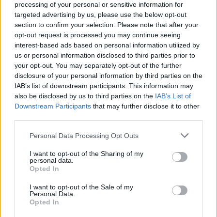
οικονομία στο νερό, καθώς τρεις δεξαμενές που
processing of your personal or sensitive information for
targeted advertising by us, please use the below opt-out
τροφοδοτούν τους πυροσβέστες άδειασαν
section to confirm your selection. Please note that after your
λόγω των προσπαθειών να ελεγχθεί η φωτιά
opt-out request is processed you may continue seeing
στη συνοικία Πασίφικ Παλισέιντς.
interest-based ads based on personal information utilized by
us or personal information disclosed to third parties prior to
your opt-out. You may separately opt-out of the further
disclosure of your personal information by third parties on the
IAB’s list of downstream participants. This information may
also be disclosed by us to third parties on the
IAB’s List of
Downstream Participants
that may further disclose it to other
third parties.
Please note that this website/app uses one or more Google
Personal Data Processing Opt Outs
services and may gather and store information including but
not limited to your visit or usage behaviour. You may click to
I want to opt-out of the Sharing of my
personal data.
grant or deny consent to Google and its third-party tags to
Opted In
use your data for below specified purposes in below Google
consent section.
I want to opt-out of the Sale of my
Personal Data.
Opted In