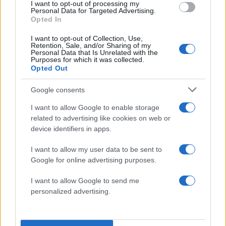
I want to opt-out of processing my
Personal Data for Targeted Advertising.
Opted In
Ο εκλεγμένος πρόεδρος Ντόναλντ Τραμπ από
την πλευρά του διέδωσε μέσω Truth Social
I want to opt-out of Collection, Use,
Retention, Sale, and/or Sharing of my
ψευδείς ισχυρισμούς, υποστηρίζοντας πως η
Personal Data that Is Unrelated with the
Purposes for which it was collected.
Καλιφόρνια πλήττεται από λειψυδρία εξαιτίας
Opted Out
των πολιτικών των Δημοκρατικών για την
προστασία του περιβάλλοντος, διότι κατ’ αυτόν
Google consents
σπαταλούν νερό για να σωθεί «άχρηστο ψάρι».
I want to allow Google to enable storage
related to advertising like cookies on web or
device identifiers in apps.
Στην πραγματικότητα, το περισσότερο νερό που
χρησιμοποιείται στο Λος Άντζελες αντλείται από
I want to allow my user data to be sent to
τον ποταμό Κολοράντο και χρησιμοποιείται
Google for online advertising purposes.
κυρίως για την άρδευση καλλιεργειών.
I want to allow Google to send me
personalized advertising.