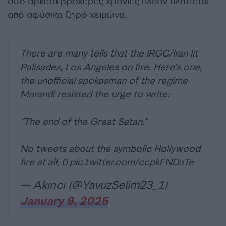
δυο αρκετά βροχερές χρονιές πλέον πλήττεται
από αφύσικα ξηρό χειμώνα.
There are many tells that the IRGC/Iran lit
Palisades, Los Angeles on fire. Here’s one,
the unofficial spokesman of the regime
Marandi resisted the urge to write:
“The end of the Great Satan.”
No tweets about the symbolic Hollywood
fire at all, 0.
pic.twitter.com/ccpkFNDaTe
— Akıncı (@YavuzSelim23_1)
January 9, 2025