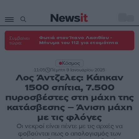
Μετάβαση
σε
o
27
περιεχόμενο
Φωτιά στον Ίτανο Λασιθίου -
Συμβαίνει
Μήνυμα του 112 για ετοιμότητα
τώρα:
Κόσμος
11:05
Πέμπτη 9 Ιανουαρίου 2025
Λος Άντζελες: Κάηκαν
1500 σπίτια, 7.500
πυροσβέστες στη μάχη της
κατάσβεσης – Άνιση μάχη
με τις φλόγες
Οι νεκροί είναι πέντε με τις αρχές να
φοβούνται πως ο απολογισμός των