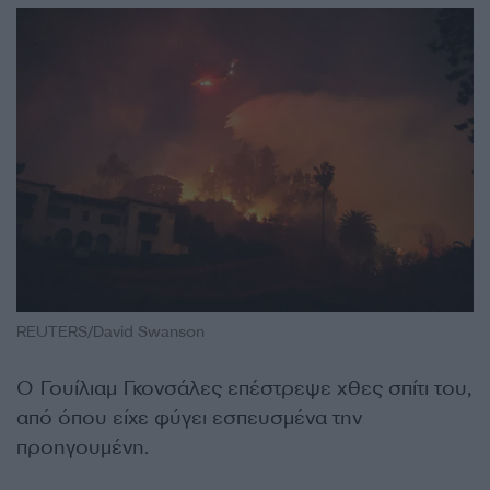
REUTERS/David Swanson
Ο Γουίλιαμ Γκονσάλες επέστρεψε χθες σπίτι του,
από όπου είχε φύγει εσπευσμένα την
προηγουμένη.