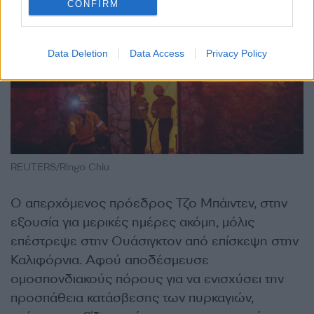
CONFIRM
Data Deletion
Data Access
Privacy Policy
REUTERS/Ringo Chiu
Ο απερχόμενος πρόεδρος Τζο Μπάιντεν, στην
εξουσία για μερικές ημέρες ακόμη, μόλις
επέστρεψε στην Ουάσιγκτον από επίσκεψη στην
Καλιφόρνια. Αφού αποδέσμευσε
ομοσπονδιακούς πόρους για να ενισχύσει την
προσπάθεια κατάσβεσης των πυρκαγιών,