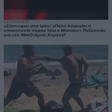
22:58
05.08.26
«Σύννεφα» στο Ιράν: «Πολύ δύσκολη η
επικοινωνία τώρα» λέει ο Μασούντ Πεζεσκιάν
για τον Μοτζτάμπα Χαμενεΐ