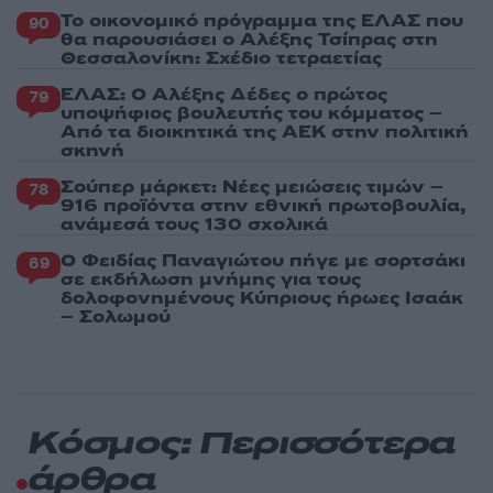
Το οικονομικό πρόγραμμα της ΕΛΑΣ που
90
θα παρουσιάσει ο Αλέξης Τσίπρας στη
Θεσσαλονίκη: Σχέδιο τετραετίας
ΕΛΑΣ: Ο Αλέξης Δέδες ο πρώτος
79
υποψήφιος βουλευτής του κόμματος –
Από τα διοικητικά της ΑΕΚ στην πολιτική
σκηνή
Σούπερ μάρκετ: Νέες μειώσεις τιμών –
78
916 προϊόντα στην εθνική πρωτοβουλία,
ανάμεσά τους 130 σχολικά
Ο Φειδίας Παναγιώτου πήγε με σορτσάκι
69
σε εκδήλωση μνήμης για τους
δολοφονημένους Κύπριους ήρωες Ισαάκ
– Σολωμού
Κόσμος: Περισσότερα
άρθρα