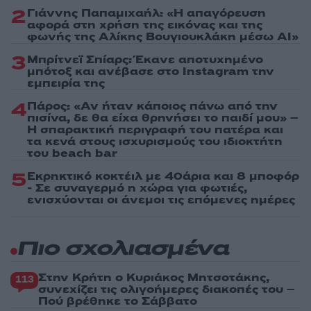
2
Γιάννης Παπαμιχαήλ: «Η απαγόρευση
αφορά στη χρήση της εικόνας και της
φωνής της Αλίκης Βουγιουκλάκη μέσω AI»
3
Μπρίτνεϊ Σπίαρς: Έκανε αποτυχημένο
μπότοξ και ανέβασε στο Instagram την
εμπειρία της
4
Πάρος: «Αν ήταν κάποιος πάνω από την
πισίνα, δε θα είχα θρηνήσει το παιδί μου» –
Η σπαρακτική περιγραφή του πατέρα και
τα κενά στους ισχυρισμούς του ιδιοκτήτη
του beach bar
5
Εκρηκτικό κοκτέιλ με 40άρια και 8 μποφόρ
- Σε συναγερμό η χώρα για φωτιές,
ενισχύονται οι άνεμοι τις επόμενες ημέρες
Πιο σχολιασμένα
Στην Κρήτη ο Κυριάκος Μητσοτάκης,
113
συνεχίζει τις ολιγοήμερες διακοπές του –
Πού βρέθηκε το Σάββατο