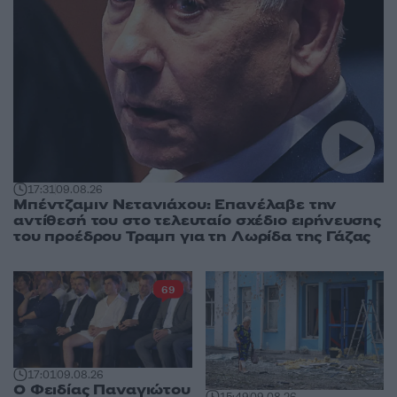
17:31
09.08.26
Μπέντζαμιν Νετανιάχου: Επανέλαβε την
αντίθεσή του στο τελευταίο σχέδιο ειρήνευσης
του προέδρου Τραμπ για τη Λωρίδα της Γάζας
69
17:01
09.08.26
Ο Φειδίας Παναγιώτου