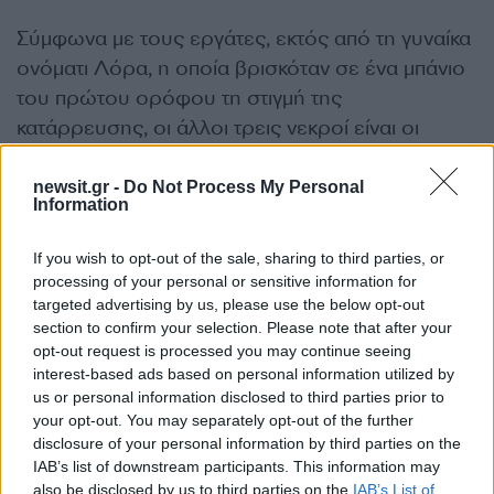
Σύμφωνα με τους εργάτες, εκτός από τη γυναίκα
ονόματι Λόρα, η οποία βρισκόταν σε ένα μπάνιο
του πρώτου ορόφου τη στιγμή της
κατάρρευσης, οι άλλοι τρεις νεκροί είναι οι
Νταμπέλε, Άλφα και Χόρχε, ηλικίας μεταξύ 30 και
50 ετών, με καταγωγή από το Μάλι, τη Γουινέα
newsit.gr -
Do Not Process My Personal
Information
και τον Ισημερινό. Σύμφωνα με την κατάθεσή
τους, δύο από αυτούς βρίσκονταν επίσης στο
If you wish to opt-out of the sale, sharing to third parties, or
μπάνιο του υπογείου και ο τρίτος στον τελευταίο
processing of your personal or sensitive information for
όροφο του κτιρίου.
targeted advertising by us, please use the below opt-out
section to confirm your selection. Please note that after your
ΔΙΑΦΗΜΙΣΗ
opt-out request is processed you may continue seeing
interest-based ads based on personal information utilized by
us or personal information disclosed to third parties prior to
your opt-out. You may separately opt-out of the further
disclosure of your personal information by third parties on the
IAB’s list of downstream participants. This information may
also be disclosed by us to third parties on the
IAB’s List of