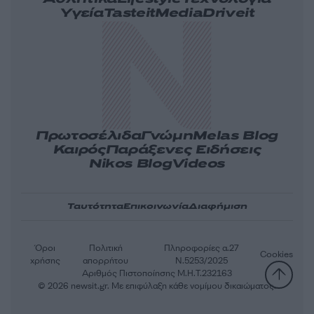
Υγεία
Tasteit
Media
Driveit
Πρωτοσέλιδα
Γνώμη
Melas Blog
Καιρός
Παράξενες Ειδήσεις
Nikos Blog
Videos
Ταυτότητα
Επικοινωνία
Διαφήμιση
Όροι
Πολιτική
Πληροφορίες α.27
Cookies
χρήσης
απορρήτου
Ν.5253/2025
Αριθμός Πιστοποίησης Μ.Η.Τ.232163
© 2026 newsit.gr. Με επιφύλαξη κάθε νομίμου δικαιώματος.