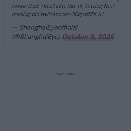
sends dust cloud into the air, leaving four
missing
pic.twitter.com/36gopfZKyH
— ShanghaiEyeofficial
(@ShanghaiEye)
October 8, 2025
ΔΙΑΦΗΜΙΣΗ