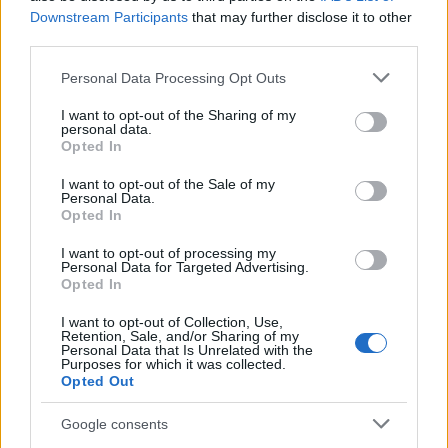
Downstream Participants
that may further disclose it to other
third parties.
Please note that this website/app uses one or more Google
Personal Data Processing Opt Outs
services and may gather and store information including but
not limited to your visit or usage behaviour. You may click to
I want to opt-out of the Sharing of my
personal data.
grant or deny consent to Google and its third-party tags to
Opted In
use your data for below specified purposes in below Google
Αν τα χάσατε
consent section.
I want to opt-out of the Sale of my
Personal Data.
Opted In
I want to opt-out of processing my
Personal Data for Targeted Advertising.
Opted In
I want to opt-out of Collection, Use,
Retention, Sale, and/or Sharing of my
Personal Data that Is Unrelated with the
Purposes for which it was collected.
Opted Out
«Εκρηκτικό κοκτέιλ»
Πλεύρης στο Breitbart
σήμερα με ανέμους έως 9
επανεκλογή Τραμπ άλ
μποφόρ και θερμοκρασία
τη μεταναστευτική
Google consents
στους 39°C - Την Πέμπτη
πολιτική – Η συνέντε