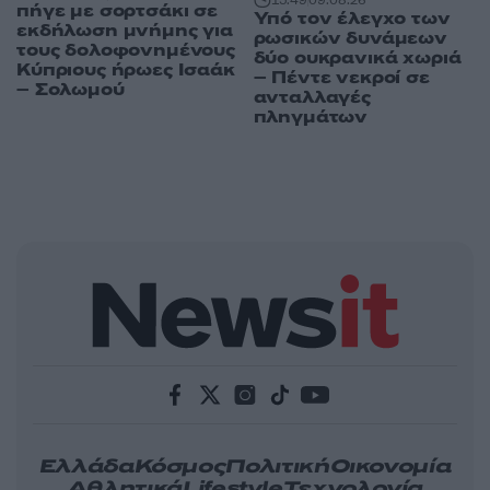
15:49
09.08.26
πήγε με σορτσάκι σε
Υπό τον έλεγχο των
εκδήλωση μνήμης για
ρωσικών δυνάμεων
τους δολοφονημένους
δύο ουκρανικά χωριά
Κύπριους ήρωες Ισαάκ
– Πέντε νεκροί σε
– Σολωμού
ανταλλαγές
πληγμάτων
Ελλάδα
Κόσμος
Πολιτική
Οικονομία
Αθλητικά
Lifestyle
Τεχνολογία