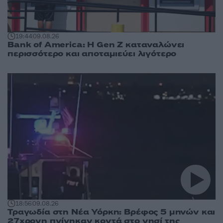
19:44
09.08.26
Bank of America: Η Gen Z καταναλώνει
περισσότερο και αποταμιεύει λιγότερο
18:56
09.08.26
Τραγωδία στη Νέα Υόρκη: Βρέφος 5 μηνών και
27χρονη πνίγηκαν κοντά στο νησί της