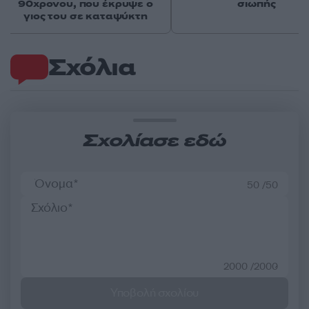
90χρονου, που έκρυψε ο
σιωπής
γιος του σε καταψύκτη
Σχόλια
Σχολίασε εδώ
50 /50
2000 /2000
Υποβολή σχολίου