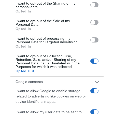
not limited to your visit or usage behaviour. You may click to
I want to opt-out of the Sharing of my
2
personal data.
Στη Βρετανία στελέχη του ελληνικού FBI
grant or deny consent to Google and its third-party tags to
Opted In
για να παραλάβουν την 46χρονη για την
use your data for below specified purposes in below Google
τραγωδία της Μαρφίν - Η διαδικασία που
consent section.
θα ακολουθηθεί
I want to opt-out of the Sale of my
Personal Data.
3
Ψάθα: «Δεν υπήρξε τεχνικό πρόβλημα με
Opted In
τα δύο ελικόπτερα» κατέθεσαν ο Βρετανός
χειριστής και ο Έλληνας διερμηνέας
I want to opt-out of processing my
Personal Data for Targeted Advertising.
4
Μητσοτάκης στην υπογραφή συμφωνίας
Opted In
για την ηλεκτρική διασύνδεση Ελλάδας –
Κύπρου: «Ισχυρή ψήφος εμπιστοσύνης» η
I want to opt-out of Collection, Use,
είσοδος της Meridiam στην GSI
Retention, Sale, and/or Sharing of my
Personal Data that Is Unrelated with the
5
Purposes for which it was collected.
«Βαριά καμπάνα» στον 27χρονο τράπερ
Opted Out
που έτρεχε με 182 χιλιόμετρα την ώρα σε
δρόμο με όριο τα 80
Google consents
I want to allow Google to enable storage
Πιο σχολιασμένα
related to advertising like cookies on web or
device identifiers in apps.
Έφυγαν οι συνεργάτες, μένει η Μαρία
155
Καρυστιανού - Η επόμενη μέρα για την
I want to allow my user data to be sent to
«Ελπίδα για τη Δημοκρατία»