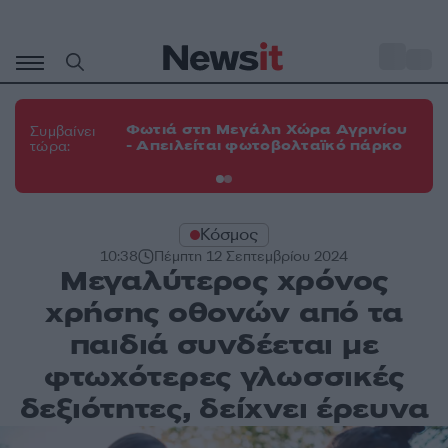
Μετάβαση
σε
o
33
περιεχόμενο
Φω
Φωτιά στη Μεγάλη Χώρα Αγρινίου
Συμβαίνει
πε
- Απειλείται φωτοβολταϊκό πάρκο
τώρα:
εν
Κόσμος
10:38
Πέμπτη 12 Σεπτεμβρίου 2024
Μεγαλύτερος χρόνος
χρήσης οθονών από τα
παιδιά συνδέεται με
φτωχότερες γλωσσικές
δεξιότητες, δείχνει έρευνα