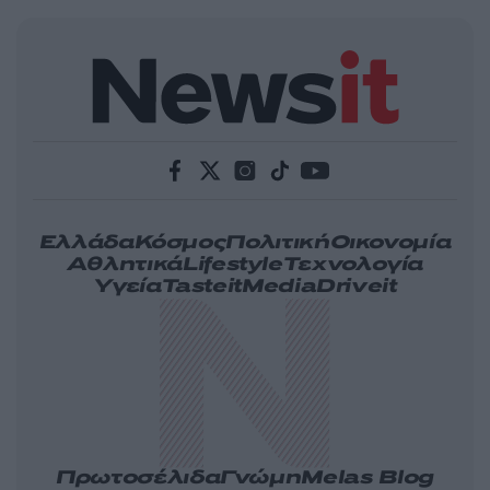
Ελλάδα
Κόσμος
Πολιτική
Οικονομία
Αθλητικά
Lifestyle
Τεχνολογία
Υγεία
Tasteit
Media
Driveit
Πρωτοσέλιδα
Γνώμη
Melas Blog