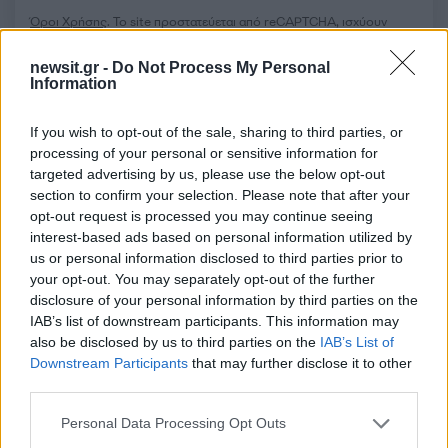
Όροι Χρήσης
. Το site προστατεύεται από reCAPTCHA, ισχύουν
Πολιτική Απορρήτου
&
Όροι Χρήσης
της Google.
newsit.gr -
Do Not Process My Personal
Κόσμος
Information
ΓΟΝΕΙΣ
ΕΠΙΣΤΗΜΟΝΕΣ
ΕΡΕΥΝΑ
If you wish to opt-out of the sale, sharing to third parties, or
Share:
processing of your personal or sensitive information for
targeted advertising by us, please use the below opt-out
Ακολουθήστε το Νewsit.gr στο
Google News
και
section to confirm your selection. Please note that after your
ενημερωθείτε πρώτοι για όλη την ειδησεογραφία και τα
opt-out request is processed you may continue seeing
τελευταία νέα
της ημέρας
interest-based ads based on personal information utilized by
us or personal information disclosed to third parties prior to
your opt-out. You may separately opt-out of the further
disclosure of your personal information by third parties on the
IAB’s list of downstream participants. This information may
also be disclosed by us to third parties on the
IAB’s List of
Πιο δημοφιλή
Downstream Participants
that may further disclose it to other
third parties.
1
Αυγερινός, Μουτσάτσου και ακόμη 20
πρώην στελέχη κατά Καρυστιανού: «Δεν
Please note that this website/app uses one or more Google
Personal Data Processing Opt Outs
αποχωρήσαμε για καρέκλες», αιχμές για
services and may gather and store information including but
«συγκεντρωτικό μοντέλο»