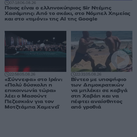
07:18
06.08.26
Ποιος είναι ο ελληνοκύπριος Sir Ντέμης
Χασάμπης: Από το σκάκι, στο Νόμπελ Χημείας
και στο «τιμόνι» της AI της Google
22:58
05.08.26
22:31
05.08.26
«Σύννεφα» στο Ιράν:
Βίντεο με υποψήφιο
«Πολύ δύσκολη η
των Δημοκρατικών
επικοινωνία τώρα»
να μπλέκει σε καβγά
λέει ο Μασούντ
στη Χαβάη και να
Πεζεσκιάν για τον
πέφτει αναίσθητος
Μοτζτάμπα Χαμενεΐ
από γροθιά