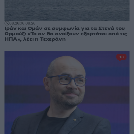
08:26
06.08.26
Ιράν και Ομάν σε συμφωνία για τα Στενά του
Ορμούζ: «Το αν θα ανοίξουν εξαρτάται από τις
ΗΠΑ», λέει η Τεχεράνη
10