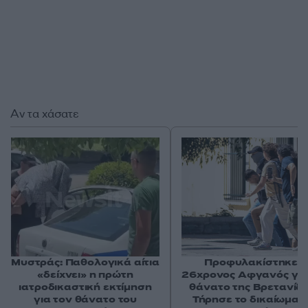
Αν τα χάσατε
Μυστράς: Παθολογικά αίτια
Προφυλακίστηκε ο
«δείχνει» η πρώτη
26χρονος Αφγανός για
ιατροδικαστική εκτίμηση
θάνατο της Βρετανίδα
για τον θάνατο του
Τήρησε το δικαίωμα τ