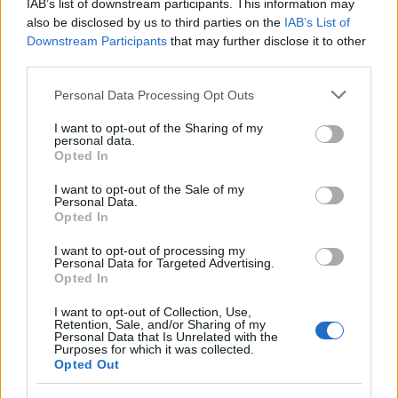
2000 /2000
IAB’s list of downstream participants. This information may
also be disclosed by us to third parties on the
IAB’s List of
Υποβολή σχολίου
Downstream Participants
that may further disclose it to other
third parties.
Όροι Χρήσης
. Το site προστατεύεται από reCAPTCHA, ισχύουν
Πολιτική Απορρήτου
&
Όροι Χρήσης
της Google.
Please note that this website/app uses one or more Google
Personal Data Processing Opt Outs
services and may gather and store information including but
Κόσμος
not limited to your visit or usage behaviour. You may click to
I want to opt-out of the Sharing of my
ΑΜΒΛΩΣΗ
ΑΠΟΒΟΛΗ
ΕΛ ΣΑΛΒΑΔΟΡ
personal data.
grant or deny consent to Google and its third-party tags to
Opted In
use your data for below specified purposes in below Google
Share:
consent section.
I want to opt-out of the Sale of my
Personal Data.
Opted In
Ακολουθήστε το Νewsit.gr στο
Google News
και
ενημερωθείτε πρώτοι για όλη την ειδησεογραφία και τα
I want to opt-out of processing my
τελευταία νέα
της ημέρας
Personal Data for Targeted Advertising.
Opted In
I want to opt-out of Collection, Use,
Retention, Sale, and/or Sharing of my
Personal Data that Is Unrelated with the
Purposes for which it was collected.
Πιο δημοφιλή
Opted Out