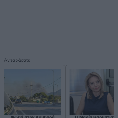
Αν τα χάσατε
Φωτιά στον Κουβαρά
Η Μαρία Καρυστιαν