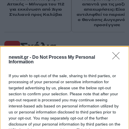
Αττικής – Μήνυμα του 112
απαντά για τις μαζικ
για εκκένωση από Άγιο
αποχωρήσεις: Είχαμ
Στυλιανό προς Καλύβια
αντιληφθεί το παρακίν
ο Θανάσης Αυγερινός 
προσέγγισε
Σχόλια
newsit.gr -
Do Not Process My Personal
Information
If you wish to opt-out of the sale, sharing to third parties, or
Σχολίασε εδώ
processing of your personal or sensitive information for
targeted advertising by us, please use the below opt-out
section to confirm your selection. Please note that after your
50 /50
opt-out request is processed you may continue seeing
interest-based ads based on personal information utilized by
us or personal information disclosed to third parties prior to
your opt-out. You may separately opt-out of the further
disclosure of your personal information by third parties on the