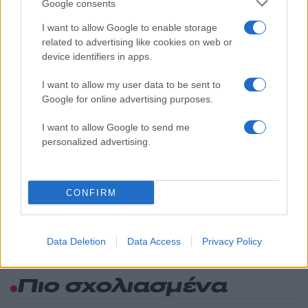
Google consents
1
Πάρος: «Αν ήταν κάποιος πάνω από την
πισίνα, δε θα είχα θρηνήσει το παιδί μου» –
I want to allow Google to enable storage
Η σπαρακτική περιγραφή του πατέρα και
τα κενά στους ισχυρισμούς του ιδιοκτήτη
related to advertising like cookies on web or
του beach bar
device identifiers in apps.
2
Μετέτρεψαν το Σαρακήνικο της Μήλου σε
I want to allow my user data to be sent to
ελικοδρόμιο – «Πάρκαραν» το ελικόπτερο
τους για να κάνουν μπάνιο
Google for online advertising purposes.
3
Μπρίτνεϊ Σπίαρς: Έκανε αποτυχημένο
I want to allow Google to send me
μπότοξ και ανέβασε στο Instagram την
personalized advertising.
εμπειρία της
4
Γιάννης Παπαμιχαήλ: «Η απαγόρευση
αφορά στη χρήση της εικόνας και της
φωνής της Αλίκης Βουγιουκλάκη μέσω AI»
CONFIRM
5
Ο δημοσιογράφος Βασίλης Τσεκούρας
ανακοίνωσε ότι παντρεύεται τη σύντροφό
του, Γωγώ Μπαλή
Data Deletion
Data Access
Privacy Policy
Πιο σχολιασμένα