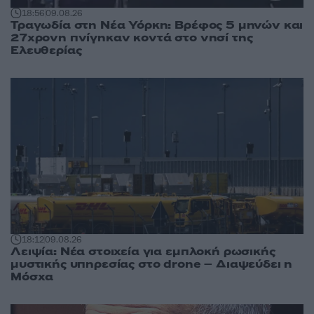
18:56
09.08.26
Τραγωδία στη Νέα Υόρκη: Βρέφος 5 μηνών και
27χρονη πνίγηκαν κοντά στο νησί της
Ελευθερίας
18:12
09.08.26
Λειψία: Νέα στοιχεία για εμπλοκή ρωσικής
μυστικής υπηρεσίας στο drone – Διαψεύδει η
Μόσχα