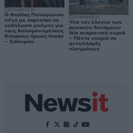
17:01
09.08.26
Ο Φειδίας Παναγιώτου
15:49
09.08.26
πήγε με σορτσάκι σε
Υπό τον έλεγχο των
εκδήλωση μνήμης για
ρωσικών δυνάμεων
τους δολοφονημένους
δύο ουκρανικά χωριά
Κύπριους ήρωες Ισαάκ
– Πέντε νεκροί σε
– Σολωμού
ανταλλαγές
πληγμάτων