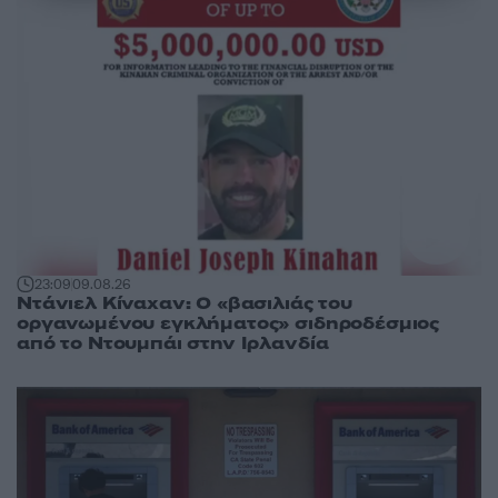
23:09
09.08.26
Ντάνιελ Κίναχαν: Ο «βασιλιάς του
οργανωμένου εγκλήματος» σιδηροδέσμιος
από το Ντουμπάι στην Ιρλανδία