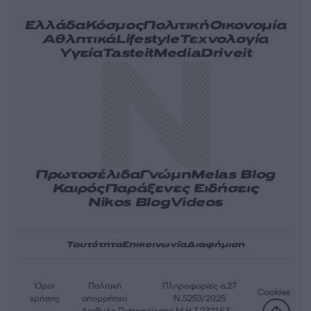
Ελλάδα
Κόσμος
Πολιτική
Οικονομία
Αθλητικά
Lifestyle
Τεχνολογία
Υγεία
Tasteit
Media
Driveit
Πρωτοσέλιδα
Γνώμη
Melas Blog
Καιρός
Παράξενες Ειδήσεις
Nikos Blog
Videos
Ταυτότητα
Επικοινωνία
Διαφήμιση
Όροι
Πολιτική
Πληροφορίες α.27
Cookies
χρήσης
απορρήτου
Ν.5253/2025
Αριθμός Πιστοποίησης Μ.Η.Τ.232163