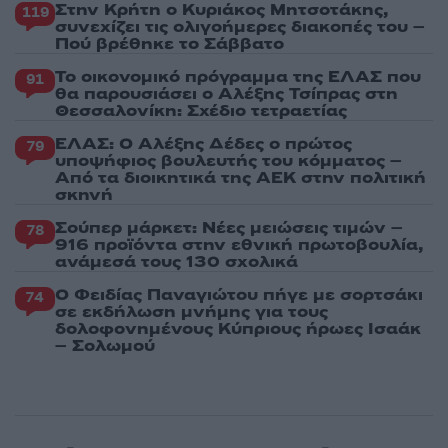
Στην Κρήτη ο Κυριάκος Μητσοτάκης,
119
συνεχίζει τις ολιγοήμερες διακοπές του –
Πού βρέθηκε το Σάββατο
Το οικονομικό πρόγραμμα της ΕΛΑΣ που
91
θα παρουσιάσει ο Αλέξης Τσίπρας στη
Θεσσαλονίκη: Σχέδιο τετραετίας
ΕΛΑΣ: Ο Αλέξης Δέδες ο πρώτος
79
υποψήφιος βουλευτής του κόμματος –
Από τα διοικητικά της ΑΕΚ στην πολιτική
σκηνή
Σούπερ μάρκετ: Νέες μειώσεις τιμών –
78
916 προϊόντα στην εθνική πρωτοβουλία,
ανάμεσά τους 130 σχολικά
Ο Φειδίας Παναγιώτου πήγε με σορτσάκι
74
σε εκδήλωση μνήμης για τους
δολοφονημένους Κύπριους ήρωες Ισαάκ
– Σολωμού