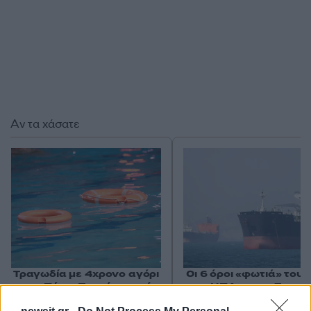
Αν τα χάσατε
Τραγωδία με 4χρονο αγόρι
Οι 6 όροι «φωτιά» του 
στην Πάρο: Τα τρία σημεία
στις ΗΠΑ για τα Στενά
που εστιάζουν οι
Ορμούζ - «Ποτέ δεν 