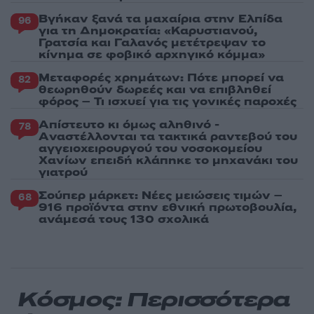
Βγήκαν ξανά τα μαχαίρια στην Ελπίδα
96
για τη Δημοκρατία: «Καρυστιανού,
Γρατσία και Γαλανός μετέτρεψαν το
κίνημα σε φοβικό αρχηγικό κόμμα»
Μεταφορές χρημάτων: Πότε μπορεί να
82
θεωρηθούν δωρεές και να επιβληθεί
φόρος – Τι ισχυεί για τις γονικές παροχές
Απίστευτο κι όμως αληθινό -
78
Aναστέλλονται τα τακτικά ραντεβού του
αγγειοχειρουργού του νοσοκομείου
Χανίων επειδή κλάπηκε το μηχανάκι του
γιατρού
Σούπερ μάρκετ: Νέες μειώσεις τιμών –
68
916 προϊόντα στην εθνική πρωτοβουλία,
ανάμεσά τους 130 σχολικά
Κόσμος: Περισσότερα