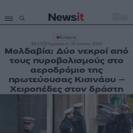
Μετάβαση
σε
o
33
περιεχόμενο
Κόσμος
18:17
Παρασκευή 30 Ιουνίου 2023
Μολδαβία: Δύο νεκροί από
τους πυροβολισμούς στο
αεροδρόμιο της
πρωτεύουσας Κισινάου –
Χειροπέδες στον δράστη