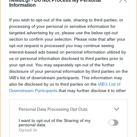
αστυνομικοί για τον πνιγμό
κάνουμε πίσω, είτε 
newsit.gr -
Do Not Process My Personal
Information
στην πισίνα
πόλεμο είτε σε
διαπραγματεύσεις
If you wish to opt-out of the sale, sharing to third parties, or
processing of your personal or sensitive information for
Σχόλια
targeted advertising by us, please use the below opt-out
section to confirm your selection. Please note that after your
opt-out request is processed you may continue seeing
interest-based ads based on personal information utilized by
us or personal information disclosed to third parties prior to
your opt-out. You may separately opt-out of the further
Σχολίασε εδώ
disclosure of your personal information by third parties on the
IAB’s list of downstream participants. This information may
also be disclosed by us to third parties on the
IAB’s List of
50 /50
Downstream Participants
that may further disclose it to other
third parties.
Please note that this website/app uses one or more Google
Personal Data Processing Opt Outs
services and may gather and store information including but
not limited to your visit or usage behaviour. You may click to
I want to opt-out of the Sharing of my
2000 /2000
personal data.
grant or deny consent to Google and its third-party tags to
Opted In
Υποβολή σχολίου
use your data for below specified purposes in below Google