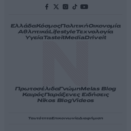
Ελλάδα
Κόσμος
Πολιτική
Οικονομία
Αθλητικά
Lifestyle
Τεχνολογία
Υγεία
Tasteit
Media
Driveit
Πρωτοσέλιδα
Γνώμη
Melas Blog
Καιρός
Παράξενες Ειδήσεις
Nikos Blog
Videos
Ταυτότητα
Επικοινωνία
Διαφήμιση