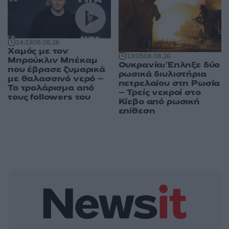
14:13
08.08.26
Χαμός με τον
13:05
08.08.26
Μπρούκλιν Μπέκαμ
Ουκρανία: Έπληξε δύο
που έβρασε ζυμαρικά
ρωσικά διυλιστήρια
με θαλασσινό νερό –
πετρελαίου στη Ρωσία
Το τρολάρισμα από
– Τρείς νεκροί στο
τους followers του
Κίεβο από ρωσική
επίθεση