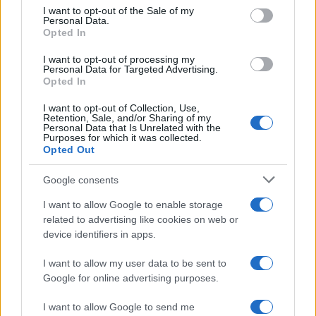
consent section.
I want to opt-out of the Sale of my
Personal Data.
Όροι Χρήσης
. Το site προστατεύεται από reCAPTCHA, ισχύουν
Opted In
Πολιτική Απορρήτου
&
Όροι Χρήσης
της Google.
Κόσμος
I want to opt-out of processing my
Personal Data for Targeted Advertising.
ΜΟΛΔΑΒΙΑ
ΠΥΡΟΒΟΛΙΣΜΟΙ
Opted In
Share:
I want to opt-out of Collection, Use,
Retention, Sale, and/or Sharing of my
Personal Data that Is Unrelated with the
Purposes for which it was collected.
Ακολουθήστε το Νewsit.gr στο
Google News
και
Opted Out
ενημερωθείτε πρώτοι για όλη την ειδησεογραφία και τα
τελευταία νέα
της ημέρας
Google consents
I want to allow Google to enable storage
related to advertising like cookies on web or
device identifiers in apps.
Πιο δημοφιλή
I want to allow my user data to be sent to
Google for online advertising purposes.
1
Με 40άρια κορυφώνεται το κύμα ζέστης -
Ποιες περιοχές βρίσκονται στο επίκεντρο
I want to allow Google to send me
και μέχρι πότε θα κρατήσουν τα μελτέμια