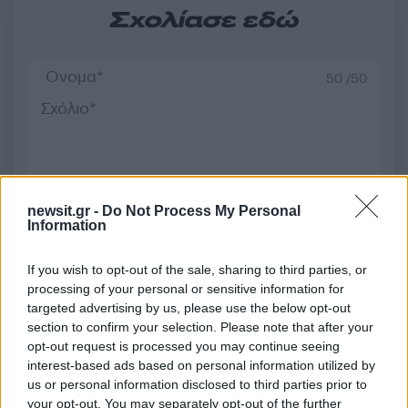
Σχολίασε εδώ
50 /50
2000 /2000
newsit.gr -
Do Not Process My Personal
Υποβολή σχολίου
Information
Όροι Χρήσης
. Το site προστατεύεται από reCAPTCHA, ισχύουν
If you wish to opt-out of the sale, sharing to third parties, or
Πολιτική Απορρήτου
&
Όροι Χρήσης
της Google.
processing of your personal or sensitive information for
Κόσμος
targeted advertising by us, please use the below opt-out
section to confirm your selection. Please note that after your
ΝΕΑ ΖΗΛΑΝΔΙΑ
ΤΖΑΣΙΝΤΑ ΑΡΝΤΕΡΝ
opt-out request is processed you may continue seeing
Share:
interest-based ads based on personal information utilized by
us or personal information disclosed to third parties prior to
your opt-out. You may separately opt-out of the further