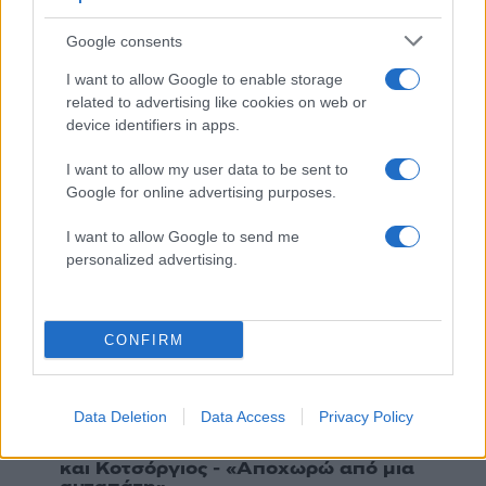
πάντα στο πέρασμά της
Google consents
5
Στη Βρετανία στελέχη του ελληνικού FBI
για να παραλάβουν την 46χρονη για την
I want to allow Google to enable storage
τραγωδία της Μαρφίν - Η διαδικασία που
related to advertising like cookies on web or
θα ακολουθηθεί
device identifiers in apps.
I want to allow my user data to be sent to
Πιο σχολιασμένα
Google for online advertising purposes.
Μητσοτάκης στην υπογραφή συμφωνίας
183
I want to allow Google to send me
για την ηλεκτρική διασύνδεση Ελλάδας –
personalized advertising.
Κύπρου: «Ισχυρή ψήφος εμπιστοσύνης» η
είσοδος της Meridiam στην GSI
Το τελευταίο αντίο στον Γιάννη
134
Βαρβιτσιώτη: «Ήταν φτιαγμένος από
CONFIRM
εκείνο το σπάνιο μέταλλο μιας άλλης
εποχής», είπε ο Κυριάκος Μητσοτάκης
στον επικήδειο
Data Deletion
Data Access
Privacy Policy
Νέες απώλειες για την Καρυστιανού:
130
Παραιτήθηκαν Μουτσάτσου, Ιωαννίδου
και Κοτσόργιος - «Αποχωρώ από μια