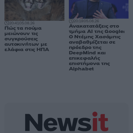
20:19
05.08.26
20:41
05.08.26
Ανακατατάξεις στο
Πώς τα πούμα
τμήμα AI της Google:
μειώνουν τις
Ο Ντέμης Χασάμπις
συγκρούσεις
αναβαθμίζεται σε
αυτοκινήτων με
πρόεδρο της
ελάφια στις ΗΠΑ
DeepMind και
επικεφαλής
επιστήμονα της
Alphabet