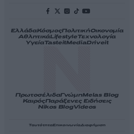
Ελλάδα
Κόσμος
Πολιτική
Οικονομία
Αθλητικά
Lifestyle
Τεχνολογία
Υγεία
Tasteit
Media
Driveit
Πρωτοσέλιδα
Γνώμη
Melas Blog
Καιρός
Παράξενες Ειδήσεις
Nikos Blog
Videos
Ταυτότητα
Επικοινωνία
Διαφήμιση