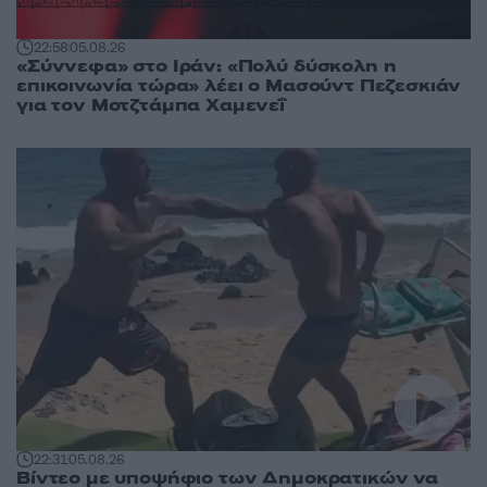
22:58
05.08.26
«Σύννεφα» στο Ιράν: «Πολύ δύσκολη η
επικοινωνία τώρα» λέει ο Μασούντ Πεζεσκιάν
για τον Μοτζτάμπα Χαμενεΐ
22:31
05.08.26
Βίντεο με υποψήφιο των Δημοκρατικών να