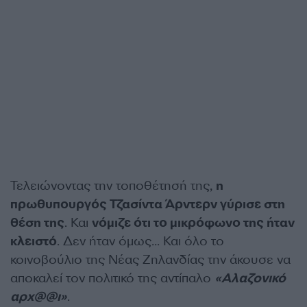
Τελειώνοντας την τοποθέτησή της,
η
πρωθυπουργός Τζασίντα Άρντερν γύρισε στη
θέση της
. Και
νόμιζε ότι το μικρόφωνο της ήταν
κλειστό
. Δεν ήταν όμως… Και όλο το
κοινοβούλιο της Νέας Ζηλανδίας την άκουσε να
αποκαλεί τον πολιτικό της αντίπαλο
«Αλαζονικό
αρχ@@ι»
.