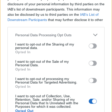
Ακολουθήστε το Νewsit.gr στο
Google News
και
disclosure of your personal information by third parties on the
ενημερωθείτε πρώτοι για όλη την ειδησεογραφία και τα
IAB’s list of downstream participants. This information may
τελευταία νέα
της ημέρας
also be disclosed by us to third parties on the
IAB’s List of
Downstream Participants
that may further disclose it to other
third parties.
Please note that this website/app uses one or more Google
Personal Data Processing Opt Outs
services and may gather and store information including but
Πιο δημοφιλή
not limited to your visit or usage behaviour. You may click to
I want to opt-out of the Sharing of my
personal data.
grant or deny consent to Google and its third-party tags to
1
Opted In
Κυψέλη: Ο περίεργος ηλικιωμένος και το
use your data for below specified purposes in below Google
ταξίδι στην Αράχωβα – Όσα ισχυρίστηκε ο
consent section.
26χρονος για τον θάνατο της Βρετανίδας
I want to opt-out of the Sale of my
Personal Data.
2
Μύκονος: Βίντεο με τους αστυνομικούς να
Opted In
εντοπίζουν την τσάντα Hermès και το
Rolex όπου άρπαξε Έλληνας οδηγός από
I want to opt-out of processing my
Ουκρανό τουρίστα
Personal Data for Targeted Advertising.
Opted In
3
Μυστράς: «Φρούριο» το ξενοδοχείο που
έκρυβε τη σορό του 90χρονου ο γιος του –
I want to opt-out of Collection, Use,
«Είχαμε να τον δούμε πάνω από 3 χρόνια»
Retention, Sale, and/or Sharing of my
Personal Data that Is Unrelated with the
4
Purposes for which it was collected.
Πόρτο Γερμενό: Η στιγμή που η φωτιά
Opted Out
μπαίνει στο χωριό και καταστρέφει τα