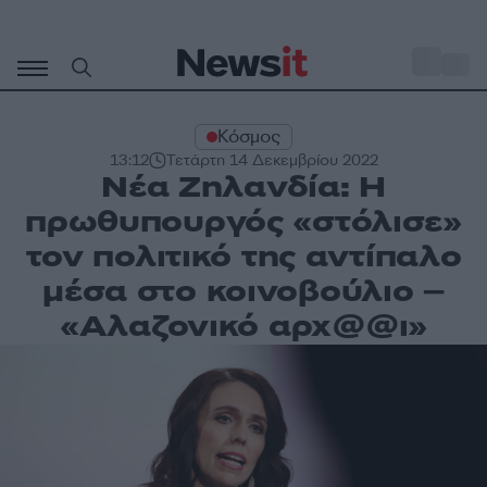
Μετάβαση
σε
o
30
περιεχόμενο
Κόσμος
13:12
Τετάρτη 14 Δεκεμβρίου 2022
Νέα Ζηλανδία: Η
πρωθυπουργός «στόλισε»
τον πολιτικό της αντίπαλο
μέσα στο κοινοβούλιο –
«Αλαζονικό αρχ@@ι»