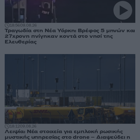
18:56
09.08.26
Τραγωδία στη Νέα Υόρκη: Βρέφος 5 μηνών και
27χρονη πνίγηκαν κοντά στο νησί της
Ελευθερίας
18:12
09.08.26
Λειψία: Νέα στοιχεία για εμπλοκή ρωσικής
μυστικής υπηρεσίας στο drone – Διαψεύδει η