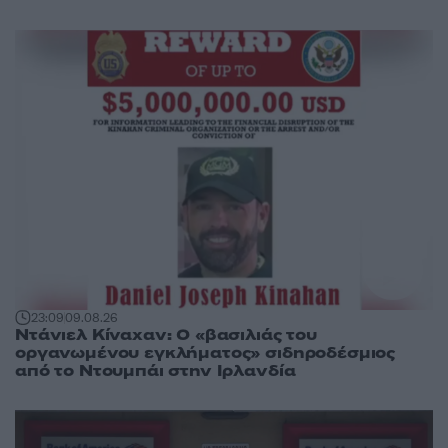
23:09
09.08.26
Ντάνιελ Κίναχαν: Ο «βασιλιάς του
οργανωμένου εγκλήματος» σιδηροδέσμιος
από το Ντουμπάι στην Ιρλανδία