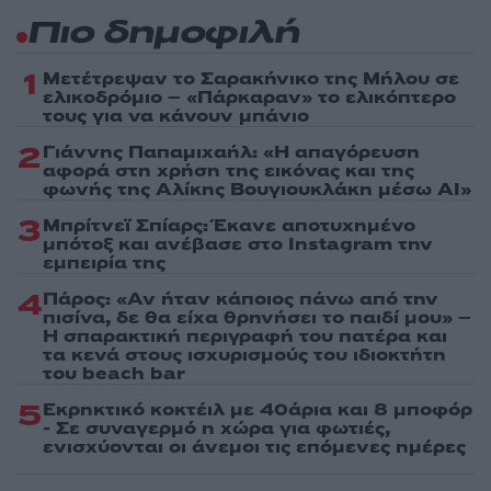
Πιο δημοφιλή
1
Μετέτρεψαν το Σαρακήνικο της Μήλου σε
ελικοδρόμιο – «Πάρκαραν» το ελικόπτερο
τους για να κάνουν μπάνιο
2
Γιάννης Παπαμιχαήλ: «Η απαγόρευση
αφορά στη χρήση της εικόνας και της
φωνής της Αλίκης Βουγιουκλάκη μέσω AI»
3
Μπρίτνεϊ Σπίαρς: Έκανε αποτυχημένο
μπότοξ και ανέβασε στο Instagram την
εμπειρία της
4
Πάρος: «Αν ήταν κάποιος πάνω από την
πισίνα, δε θα είχα θρηνήσει το παιδί μου» –
Η σπαρακτική περιγραφή του πατέρα και
τα κενά στους ισχυρισμούς του ιδιοκτήτη
του beach bar
5
Εκρηκτικό κοκτέιλ με 40άρια και 8 μποφόρ
- Σε συναγερμό η χώρα για φωτιές,
ενισχύονται οι άνεμοι τις επόμενες ημέρες