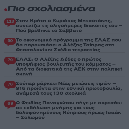
Πιο σχολιασμένα
Στην Κρήτη ο Κυριάκος Μητσοτάκης,
113
συνεχίζει τις ολιγοήμερες διακοπές του –
Πού βρέθηκε το Σάββατο
Το οικονομικό πρόγραμμα της ΕΛΑΣ που
90
θα παρουσιάσει ο Αλέξης Τσίπρας στη
Θεσσαλονίκη: Σχέδιο τετραετίας
ΕΛΑΣ: Ο Αλέξης Δέδες ο πρώτος
79
υποψήφιος βουλευτής του κόμματος –
Από τα διοικητικά της ΑΕΚ στην πολιτική
σκηνή
Σούπερ μάρκετ: Νέες μειώσεις τιμών –
78
916 προϊόντα στην εθνική πρωτοβουλία,
ανάμεσά τους 130 σχολικά
Ο Φειδίας Παναγιώτου πήγε με σορτσάκι
69
σε εκδήλωση μνήμης για τους
δολοφονημένους Κύπριους ήρωες Ισαάκ
– Σολωμού