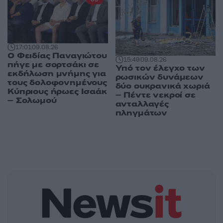
17:01
09.08.26
Ο Φειδίας Παναγιώτου
15:49
09.08.26
πήγε με σορτσάκι σε
Υπό τον έλεγχο των
εκδήλωση μνήμης για
ρωσικών δυνάμεων
τους δολοφονημένους
δύο ουκρανικά χωριά
Κύπριους ήρωες Ισαάκ
– Πέντε νεκροί σε
– Σολωμού
ανταλλαγές
πληγμάτων