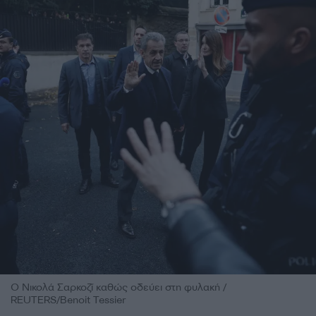
O Νικολά Σαρκοζί καθώς οδεύει στη φυλακή /
REUTERS/Benoit Tessier