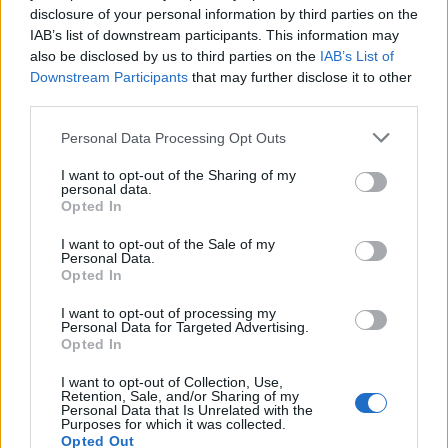
disclosure of your personal information by third parties on the
IAB’s list of downstream participants. This information may
also be disclosed by us to third parties on the
IAB’s List of
«Εκρηκτικό κοκτέιλ»
Πλεύρης στο Breitbart
σήμερα με ανέμους έως 9
επανεκλογή Τραμπ άλ
Downstream Participants
that may further disclose it to other
μποφόρ και θερμοκρασία
τη μεταναστευτική
third parties.
στους 39°C - Την Πέμπτη
πολιτική – Η συνέντε
υποχωρεί ο υδράργυρος
που αναδημοσίευσε
Please note that this website/app uses one or more Google
Personal Data Processing Opt Outs
Αμερικανός πρόεδρ
services and may gather and store information including but
not limited to your visit or usage behaviour. You may click to
I want to opt-out of the Sharing of my
personal data.
grant or deny consent to Google and its third-party tags to
Opted In
Σχόλια
use your data for below specified purposes in below Google
consent section.
I want to opt-out of the Sale of my
Personal Data.
Opted In
I want to opt-out of processing my
Σχολίασε εδώ
Personal Data for Targeted Advertising.
Opted In
I want to opt-out of Collection, Use,
50 /50
Retention, Sale, and/or Sharing of my
Personal Data that Is Unrelated with the
Purposes for which it was collected.
Opted Out