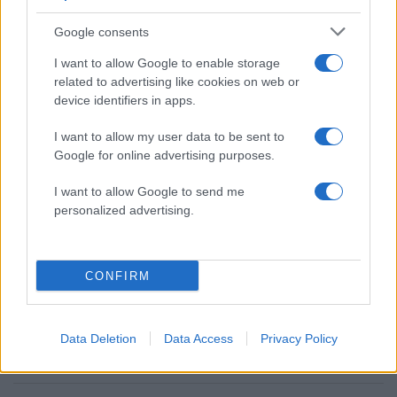
Google consents
2000 /2000
I want to allow Google to enable storage
related to advertising like cookies on web or
Υποβολή σχολίου
device identifiers in apps.
Όροι Χρήσης
. Το site προστατεύεται από reCAPTCHA, ισχύουν
I want to allow my user data to be sent to
Πολιτική Απορρήτου
&
Όροι Χρήσης
της Google.
Google for online advertising purposes.
Κόσμος
I want to allow Google to send me
ΝΙΚΟΛΑ ΣΑΡΚΟΖΙ
ΦΥΛΑΚΗ
personalized advertising.
Share:
Ακολουθήστε το Νewsit.gr στο
Google News
και
CONFIRM
ενημερωθείτε πρώτοι για όλη την ειδησεογραφία και τα
τελευταία νέα
της ημέρας
Data Deletion
Data Access
Privacy Policy