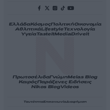
Ελλάδα
Κόσμος
Πολιτική
Οικονομία
Αθλητικά
Lifestyle
Τεχνολογία
Υγεία
Tasteit
Media
Driveit
Πρωτοσέλιδα
Γνώμη
Melas Blog
Καιρός
Παράξενες Ειδήσεις
Nikos Blog
Videos
Ταυτότητα
Επικοινωνία
Διαφήμιση