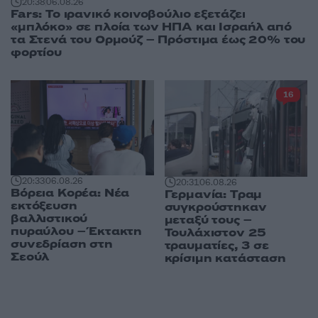
20:38
06.08.26
Fars: Το ιρανικό κοινοβούλιο εξετάζει
«μπλόκο» σε πλοία των ΗΠΑ και Ισραήλ από
τα Στενά του Ορμούζ – Πρόστιμα έως 20% του
φορτίου
16
20:33
06.08.26
20:31
06.08.26
Βόρεια Κορέα: Νέα
Γερμανία: Tραμ
εκτόξευση
συγκρούστηκαν
βαλλιστικού
μεταξύ τους –
πυραύλου – Έκτακτη
Τουλάχιστον 25
συνεδρίαση στη
τραυματίες, 3 σε
Σεούλ
κρίσιμη κατάσταση