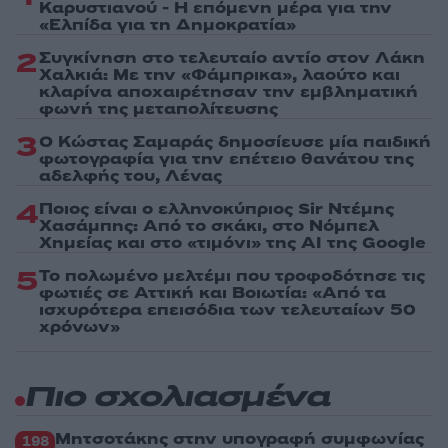
Καρυστιανού - Η επόμενη μέρα για την
«Ελπίδα για τη Δημοκρατία»
2
Συγκίνηση στο τελευταίο αντίο στον Λάκη
Χαλκιά: Με την «Φάμπρικα», λαούτο και
κλαρίνα αποχαιρέτησαν την εμβληματική
φωνή της μεταπολίτευσης
3
Ο Κώστας Σαμαράς δημοσίευσε μία παιδική
φωτογραφία για την επέτειο θανάτου της
αδελφής του, Λένας
4
Ποιος είναι ο ελληνοκύπριος Sir Ντέμης
Χασάμπης: Από το σκάκι, στο Νόμπελ
Χημείας και στο «τιμόνι» της AI της Google
5
Το πολωμένο μελτέμι που τροφοδότησε τις
φωτιές σε Αττική και Βοιωτία: «Από τα
ισχυρότερα επεισόδια των τελευταίων 50
χρόνων»
Πιο σχολιασμένα
Μητσοτάκης στην υπογραφή συμφωνίας
198