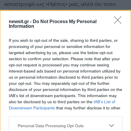
καταστροφή ως «Ηγέτης» μας, αλλά όχι τόσο
κακός όσο ο νυσταγμένος Τζο Μπάιντεν!
newsit.gr -
Do Not Process My Personal
Information
Για 47 χρόνια οι Ιρανοί μάς κοροϊδεύουν, μας
κρατούν σε αναμονή, σκοτώνουν τους
If you wish to opt-out of the sale, sharing to third parties, or
ανθρώπους μας με βόμβες στους δρόμους,
processing of your personal or sensitive information for
καταστέλλουν διαδηλώσεις και πρόσφατα
targeted advertising by us, please use the below opt-out
section to confirm your selection. Please note that after your
εξόντωσαν 42.000 αθώους, άοπλους
opt-out request is processed you may continue seeing
διαδηλωτές, γελώντας με τη χώρα μας που
interest-based ads based on personal information utilized by
τώρα είναι ΞΑΝΑ ΜΕΓΑΛΗ.
us or personal information disclosed to third parties prior to
your opt-out. You may separately opt-out of the further
disclosure of your personal information by third parties on the
Θα τους κοπεί το γέλιο!
IAB’s list of downstream participants. This information may
also be disclosed by us to third parties on the
IAB’s List of
ΔΙΑΦΗΜΙΣΗ
Downstream Participants
that may further disclose it to other
third parties.
Please note that this website/app uses one or more Google
Personal Data Processing Opt Outs
services and may gather and store information including but