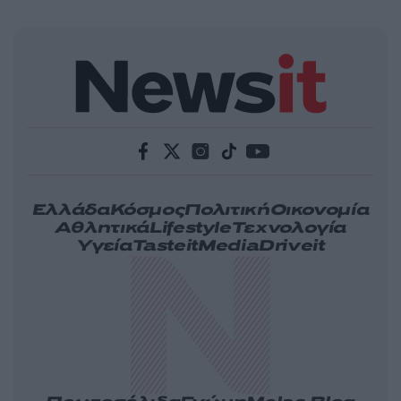
Ελλάδα
Κόσμος
Πολιτική
Οικονομία
Αθλητικά
Lifestyle
Τεχνολογία
Υγεία
Tasteit
Media
Driveit