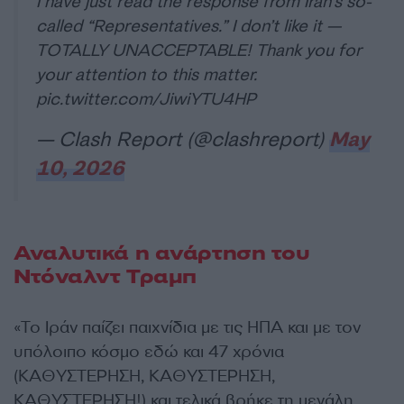
I have just read the response from Iran’s so-
called “Representatives.” I don’t like it —
TOTALLY UNACCEPTABLE! Thank you for
your attention to this matter.
pic.twitter.com/JiwiYTU4HP
— Clash Report (@clashreport)
May
10, 2026
Αναλυτικά η ανάρτηση του
Ντόναλντ Τραμπ
«Το Ιράν παίζει παιχνίδια με τις ΗΠΑ και με τον
υπόλοιπο κόσμο εδώ και 47 χρόνια
(ΚΑΘΥΣΤΕΡΗΣΗ, ΚΑΘΥΣΤΕΡΗΣΗ,
ΚΑΘΥΣΤΕΡΗΣΗ!) και τελικά βρήκε τη μεγάλη