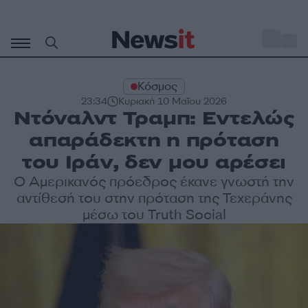
Μετάβαση
σε
o
27
περιεχόμενο
Κόσμος
23:34
Κυριακή 10 Μαΐου 2026
Ντόναλντ Τραμπ: Εντελώς
απαράδεκτη η πρόταση
του Ιράν, δεν μου αρέσει
Ο Αμερικανός πρόεδρος έκανε γνωστή την
αντίθεσή του στην πρόταση της Τεχεράνης
μέσω του Truth Social