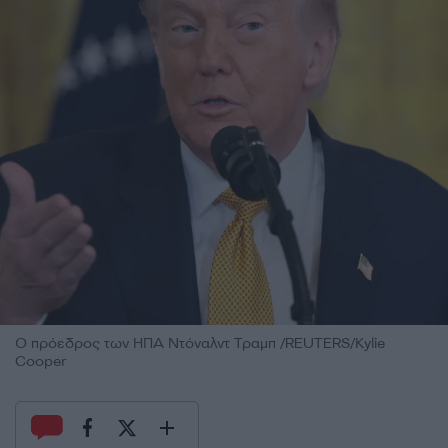
Ο πρόεδρος των ΗΠΑ Ντόναλντ Τραμπ /REUTERS/Kylie
Cooper