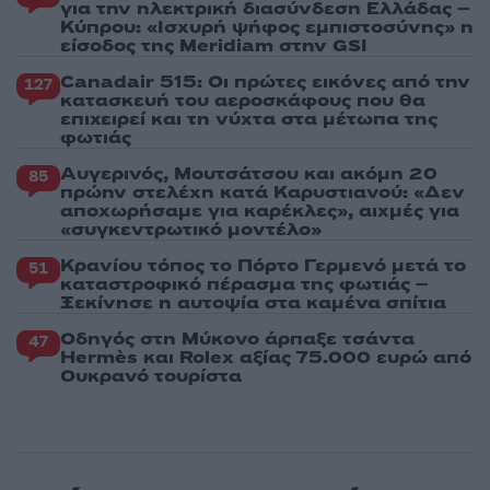
για την ηλεκτρική διασύνδεση Ελλάδας –
Κύπρου: «Ισχυρή ψήφος εμπιστοσύνης» η
είσοδος της Meridiam στην GSI
Canadair 515: Οι πρώτες εικόνες από την
127
κατασκευή του αεροσκάφους που θα
επιχειρεί και τη νύχτα στα μέτωπα της
φωτιάς
Αυγερινός, Μουτσάτσου και ακόμη 20
85
πρώην στελέχη κατά Καρυστιανού: «Δεν
αποχωρήσαμε για καρέκλες», αιχμές για
«συγκεντρωτικό μοντέλο»
Κρανίου τόπος το Πόρτο Γερμενό μετά το
51
καταστροφικό πέρασμα της φωτιάς –
Ξεκίνησε η αυτοψία στα καμένα σπίτια
Οδηγός στη Μύκονο άρπαξε τσάντα
47
Hermès και Rolex αξίας 75.000 ευρώ από
Ουκρανό τουρίστα