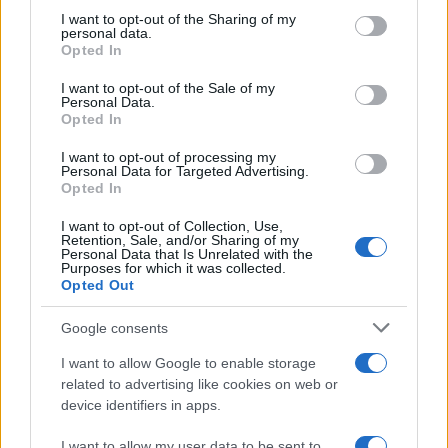
not limited to your visit or usage behaviour. You may click to
I want to opt-out of the Sharing of my
personal data.
grant or deny consent to Google and its third-party tags to
Opted In
use your data for below specified purposes in below Google
consent section.
I want to opt-out of the Sale of my
Personal Data.
Opted In
I want to opt-out of processing my
Personal Data for Targeted Advertising.
Opted In
Αν τα χάσατε
I want to opt-out of Collection, Use,
Retention, Sale, and/or Sharing of my
Personal Data that Is Unrelated with the
Purposes for which it was collected.
Opted Out
Google consents
I want to allow Google to enable storage
related to advertising like cookies on web or
device identifiers in apps.
Στη ΓΑΔΑ η 46χρονη που
Τραμπ: «Ο πόλεμος με
κατηγορείται για
Ιράν θα τελειώσει αρκ
I want to allow my user data to be sent to