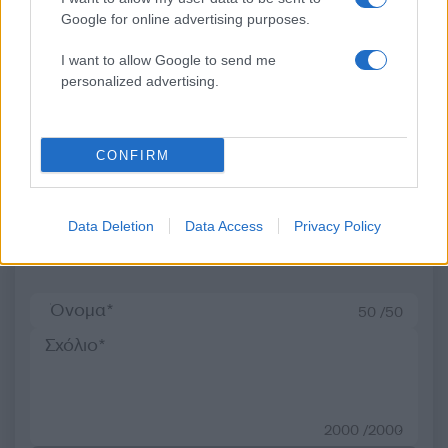
συμμετοχή στην τραγωδία
σύντομα – Εμείς ελέγχ
Google for online advertising purposes.
της Μαρφίν - Μεταφέρθηκε
τα Στενά του Ορμού
απευθείας από το
I want to allow Google to send me
αεροδρόμιο
personalized advertising.
Σχόλια
CONFIRM
Data Deletion
Data Access
Privacy Policy
Σχολίασε εδώ
50 /50
2000 /2000