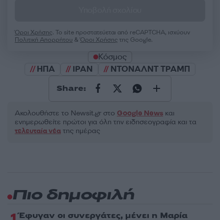
Υποβολή σχολίου
Όροι Χρήσης
. Το site προστατεύεται από reCAPTCHA, ισχύουν
Πολιτική Απορρήτου
&
Όροι Χρήσης
της Google.
Κόσμος
ΗΠΑ
ΙΡΑΝ
ΝΤΟΝΑΛΝΤ ΤΡΑΜΠ
Share:
Ακολουθήστε το Νewsit.gr στο
Google News
και
ενημερωθείτε πρώτοι για όλη την ειδησεογραφία και τα
τελευταία νέα
της ημέρας
Πιο δημοφιλή
1
Έφυγαν οι συνεργάτες, μένει η Μαρία