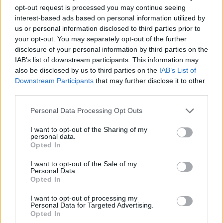
Ανησυχία από το ξέσπασμα
Σοκαριστική υπόθεση 
opt-out request is processed you may continue seeing
του ιού του Δυτικού Νείλου
Κρήτη: Τουρίστας ρωτ
interest-based ads based on personal information utilized by
με κρούσματα στην Αττική
πόσο να πληρώσει για
us or personal information disclosed to third parties prior to
- «Καμπανάκι» από τον
ασελγήσει σε 10χρο
Ιατρικό Σύλλογο Αθηνών
κορίτσι - Το παιδί καθ
your opt-out. You may separately opt-out of the further
για την προστασία της
αμέριμνο σε αυλή
disclosure of your personal information by third parties on the
δημόσιας υγείας
επιχείρησης
IAB’s list of downstream participants. This information may
also be disclosed by us to third parties on the
IAB’s List of
Downstream Participants
that may further disclose it to other
Σχόλια
third parties.
Please note that this website/app uses one or more Google
Personal Data Processing Opt Outs
services and may gather and store information including but
not limited to your visit or usage behaviour. You may click to
I want to opt-out of the Sharing of my
personal data.
grant or deny consent to Google and its third-party tags to
Opted In
Σχολίασε εδώ
use your data for below specified purposes in below Google
consent section.
I want to opt-out of the Sale of my
Personal Data.
50 /50
Opted In
I want to opt-out of processing my
Personal Data for Targeted Advertising.
Opted In