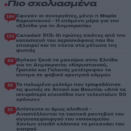
Πιο σχολιασμένα
Έφυγαν οι συνεργάτες, μένει η Μαρία
184
Καρυστιανού - Η επόμενη μέρα για την
«Ελπίδα για τη Δημοκρατία»
Canadair 515: Οι πρώτες εικόνες από την
131
κατασκευή του αεροσκάφους που θα
επιχειρεί και τη νύχτα στα μέτωπα της
φωτιάς
Βγήκαν ξανά τα μαχαίρια στην Ελπίδα
69
για τη Δημοκρατία: «Καρυστιανού,
Γρατσία και Γαλανός μετέτρεψαν το
κίνημα σε φοβικό αρχηγικό κόμμα»
Το πολωμένο μελτέμι που τροφοδότησε
59
τις φωτιές σε Αττική και Βοιωτία: «Από τα
ισχυρότερα επεισόδια των τελευταίων 50
χρόνων»
Απίστευτο κι όμως αληθινό -
55
Aναστέλλονται τα τακτικά ραντεβού του
αγγειοχειρουργού του νοσοκομείου
Χανίων επειδή κλάπηκε το μηχανάκι του
γιατρού