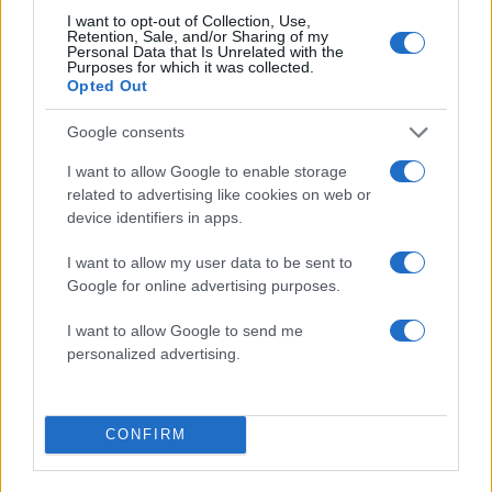
I want to opt-out of Collection, Use,
2000 /2000
Retention, Sale, and/or Sharing of my
Personal Data that Is Unrelated with the
Purposes for which it was collected.
Υποβολή σχολίου
Opted Out
Όροι Χρήσης
. Το site προστατεύεται από reCAPTCHA, ισχύουν
Google consents
Πολιτική Απορρήτου
&
Όροι Χρήσης
της Google.
I want to allow Google to enable storage
Κόσμος
related to advertising like cookies on web or
ΒΛΑΝΤΙΜΙΡ ΠΟΥΤΙΝ
ΝΤΟΝΑΛΝΤ ΤΡΑΜΠ
device identifiers in apps.
Share:
I want to allow my user data to be sent to
Google for online advertising purposes.
Ακολουθήστε το Νewsit.gr στο
Google News
και
ενημερωθείτε πρώτοι για όλη την ειδησεογραφία και τα
I want to allow Google to send me
τελευταία νέα
της ημέρας
personalized advertising.
CONFIRM
Πιο δημοφιλή