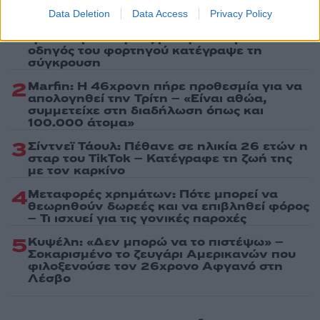
Data Deletion
Data Access
Privacy Policy
1
Σέρρες: Βίντεο ντοκουμέντο από το
τροχαίο με νεκρούς μητέρα και γιο – Ο
οδηγός του φορτηγού κατέγραψε τη
σύγκρουση
2
Marfin: Η 46χρονη πήρε προθεσμία για να
απολογηθεί την Τρίτη – «Είναι αθώα,
συμμετείχε στη διαδήλωση όπως και
100.000 άτομα»
3
Σίντνεϊ Τάουλ: Πέθανε σε ηλικία 26 ετών η
σταρ του TikTok – Kατέγραφε τη ζωή της
με τον καρκίνο
4
Μεταφορές χρημάτων: Πότε μπορεί να
θεωρηθούν δωρεές και να επιβληθεί φόρος
– Τι ισχυεί για τις γονικές παροχές
5
Κυψέλη: «Δεν μπορώ να το πιστέψω» –
Σοκαρισμένο το ζευγάρι Αμερικανών που
φιλοξενούσε τον 26χρονο Αφγανό στη
Λέσβο