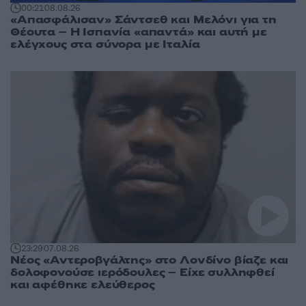
00:21
08.08.26
«Απασφάλισαν» Σάντσεθ και Μελόνι για τη
Θέουτα – Η Ισπανία «απαντά» και αυτή με
ελέγχους στα σύνορα με Ιταλία
23:29
07.08.26
Νέος «Αντεροβγάλτης» στο Λονδίνο βίαζε και
δολοφονούσε ιερόδουλες – Είχε συλληφθεί
και αφέθηκε ελεύθερος