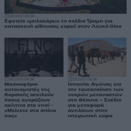
18:08
07.08.26
Εφετείο «μπλοκάρει» το σχέδιο Τραμπ για
κατασκευή αίθουσας χορού στον Λευκό Οίκο
16:20
07.08.26
15:22
07.08.26
Μασκοφόροι
Ισπανία: Αγώνας για
αυτονομιστές της
την ταυτοποίηση των
Κορσικής απειλούν
νεκρών μεταναστών
όσους αγοράζουν
στη Θέουτα – Σχέδιο
ακίνητα στο νησί -
για μεταφορά
«Μείνετε στα σπίτια
ανηλίκων στην
σας»
ηπειρωτική χώρα