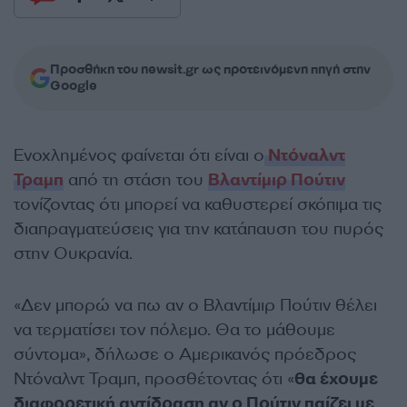
Προσθήκη του newsit.gr ως προτεινόμενη πηγή στην
Google
Ενοχλημένος φαίνεται ότι είναι ο
Ντόναλντ
Τραμπ
από τη στάση του
Βλαντίμιρ Πούτιν
τονίζοντας ότι μπορεί να καθυστερεί σκόπιμα τις
διαπραγματεύσεις για την κατάπαυση του πυρός
στην Ουκρανία.
«Δεν μπορώ να πω αν ο Βλαντίμιρ Πούτιν θέλει
να τερματίσει τον πόλεμο. Θα το μάθουμε
σύντομα», δήλωσε ο Αμερικανός πρόεδρος
Ντόναλντ Τραμπ, προσθέτοντας ότι «
θα έχουμε
διαφορετική αντίδραση αν ο Πούτιν παίζει με