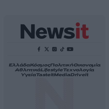
Ελλάδα
Κόσμος
Πολιτική
Οικονομία
Αθλητικά
Lifestyle
Τεχνολογία
Υγεία
Tasteit
Media
Driveit