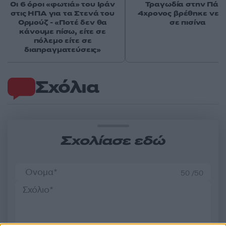
Οι 6 όροι «φωτιά» του Ιράν
Τραγωδία στην Πάρο
στις ΗΠΑ για τα Στενά του
4χρονος βρέθηκε νεκ
Ορμούζ - «Ποτέ δεν θα
σε πισίνα
κάνουμε πίσω, είτε σε
πόλεμο είτε σε
διαπραγματεύσεις»
Σχόλια
Σχολίασε εδώ
50 /50