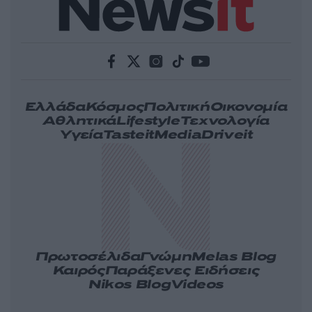
Ελλάδα
Κόσμος
Πολιτική
Οικονομία
Αθλητικά
Lifestyle
Τεχνολογία
Υγεία
Tasteit
Media
Driveit
Πρωτοσέλιδα
Γνώμη
Melas Blog
Καιρός
Παράξενες Ειδήσεις
Nikos Blog
Videos