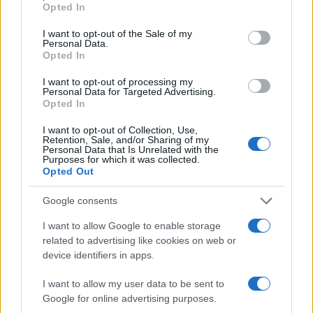
Πιο δημοφιλή
Opted In
use your data for below specified purposes in below Google
consent section.
1
Ανησυχία από το ξέσπασμα του ιού του
I want to opt-out of the Sale of my
Personal Data.
Δυτικού Νείλου με κρούσματα στην Αττική
Opted In
- «Καμπανάκι» από τον Ιατρικό Σύλλογο
Αθηνών για την προστασία της δημόσιας
υγείας
I want to opt-out of processing my
Personal Data for Targeted Advertising.
2
Νέος «Αντεροβγάλτης» στο Λονδίνο βίαζε
Opted In
και δολοφονούσε ιερόδουλες – Είχε
συλληφθεί και αφέθηκε ελεύθερος
I want to opt-out of Collection, Use,
Retention, Sale, and/or Sharing of my
3
Με 40άρια κορυφώνεται το κύμα ζέστης -
Personal Data that Is Unrelated with the
Purposes for which it was collected.
Ποιες περιοχές βρίσκονται στο επίκεντρο
Opted Out
και μέχρι πότε θα κρατήσουν τα μελτέμια
4
Ο Ενές Καντέρ δήλωσε συμμετοχή στο
Google consents
ντραφτ του WNBA και προκάλεσε σάλο
στα social media
I want to allow Google to enable storage
related to advertising like cookies on web or
5
Σοβαρά τραυματισμένος σκύλος από τη
φωτιά στο Πόρτο Γερμενό επέστρεψε στο
device identifiers in apps.
σπίτι που τον φρόντιζαν
I want to allow my user data to be sent to
Google for online advertising purposes.