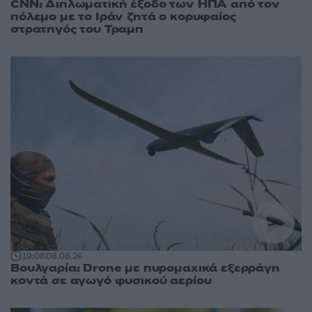
CNN: Διπλωματική έξοδο των ΗΠΑ από τον
πόλεμο με το Ιράν ζητά ο κορυφαίος
στρατηγός του Τραμπ
19:08
08.08.26
Βουλγαρία: Drone με πυρομαχικά εξερράγη
κοντά σε αγωγό φυσικού αερίου