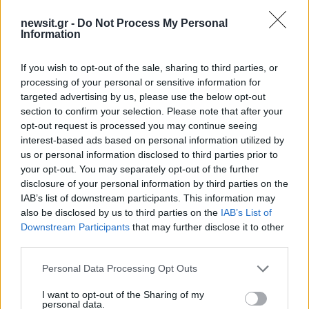
2000 /2000
newsit.gr -
Do Not Process My Personal
Information
Υποβολή σχολίου
Όροι Χρήσης
. Το site προστατεύεται από reCAPTCHA, ισχύουν
If you wish to opt-out of the sale, sharing to third parties, or
Πολιτική Απορρήτου
&
Όροι Χρήσης
της Google.
processing of your personal or sensitive information for
targeted advertising by us, please use the below opt-out
Κόσμος
section to confirm your selection. Please note that after your
ΓΕΝΣ ΣΤΟΛΤΕΝΜΠΕΡΓΚ
ΜΑΡΚ ΡΟΥΤΕ
opt-out request is processed you may continue seeing
ΟΥΚΡΑΝΙΑ
ΡΩΣΙΑ
interest-based ads based on personal information utilized by
us or personal information disclosed to third parties prior to
Share:
your opt-out. You may separately opt-out of the further
disclosure of your personal information by third parties on the
Ακολουθήστε το Νewsit.gr στο
Google News
και
IAB’s list of downstream participants. This information may
ενημερωθείτε πρώτοι για όλη την ειδησεογραφία και τα
also be disclosed by us to third parties on the
IAB’s List of
τελευταία νέα
της ημέρας
Downstream Participants
that may further disclose it to other
third parties.
Please note that this website/app uses one or more Google
Personal Data Processing Opt Outs
services and may gather and store information including but
not limited to your visit or usage behaviour. You may click to
I want to opt-out of the Sharing of my
personal data.
grant or deny consent to Google and its third-party tags to