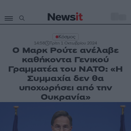
Μετάβαση
σε
o
33
περιεχόμενο
Κόσμος
14:58
Τρίτη 1 Οκτωβρίου 2024
Ο Μαρκ Ρούτε ανέλαβε
καθήκοντα Γενικού
Γραμματέα του NATO: «Η
Συμμαχία δεν θα
υποχωρήσει από την
Ουκρανία»