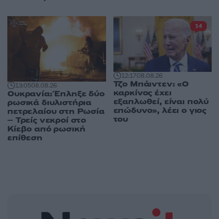
14
12:17
08.08.26
Τζο Μπάιντεν: «Ο
13:05
08.08.26
καρκίνος έχει
Ουκρανία: Έπληξε δύο
εξαπλωθεί, είναι πολύ
ρωσικά διυλιστήρια
επώδυνο», λέει ο γιος
πετρελαίου στη Ρωσία
του
– Τρείς νεκροί στο
Κίεβο από ρωσική
επίθεση