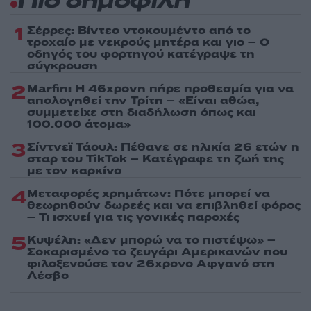
Πιο δημοφιλή
1
Σέρρες: Βίντεο ντοκουμέντο από το
τροχαίο με νεκρούς μητέρα και γιο – Ο
οδηγός του φορτηγού κατέγραψε τη
σύγκρουση
2
Marfin: Η 46χρονη πήρε προθεσμία για να
απολογηθεί την Τρίτη – «Είναι αθώα,
συμμετείχε στη διαδήλωση όπως και
100.000 άτομα»
3
Σίντνεϊ Τάουλ: Πέθανε σε ηλικία 26 ετών η
σταρ του TikTok – Kατέγραφε τη ζωή της
με τον καρκίνο
4
Μεταφορές χρημάτων: Πότε μπορεί να
θεωρηθούν δωρεές και να επιβληθεί φόρος
– Τι ισχυεί για τις γονικές παροχές
5
Κυψέλη: «Δεν μπορώ να το πιστέψω» –
Σοκαρισμένο το ζευγάρι Αμερικανών που
φιλοξενούσε τον 26χρονο Αφγανό στη
Λέσβο