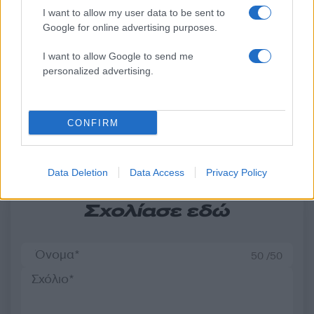
Ανησυχία από το ξέσπασμα
Σοκαριστική υπόθεση 
I want to allow my user data to be sent to
του ιού του Δυτικού Νείλου
Κρήτη: Τουρίστας ρωτ
Google for online advertising purposes.
με κρούσματα στην Αττική
πόσο να πληρώσει για
- «Καμπανάκι» από τον
ασελγήσει σε 10χρο
I want to allow Google to send me
Ιατρικό Σύλλογο Αθηνών
κορίτσι - Το παιδί καθ
personalized advertising.
για την προστασία της
αμέριμνο σε αυλή
δημόσιας υγείας
επιχείρησης
CONFIRM
Σχόλια
Data Deletion
Data Access
Privacy Policy
Σχολίασε εδώ
50 /50