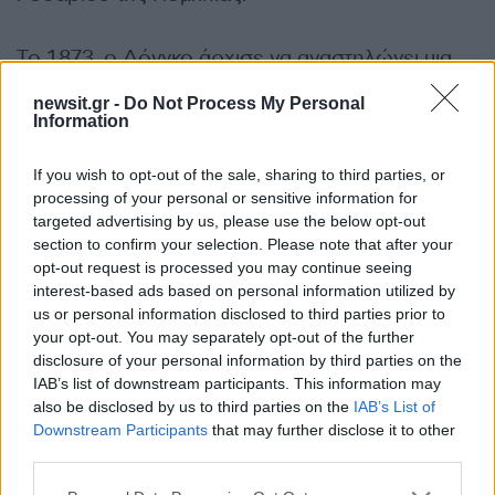
Το 1873, ο Λόνγκο άρχισε να αναστηλώνει μια
ερειπωμένη εκκλησία και χρηματοδότησε ένα
newsit.gr -
Do Not Process My Personal
φεστιβάλ προς τιμήν της Παναγίας του
Information
Ροδαρίου. Άρχισαν να αναφέρονται φερόμενα
θαύματα και ο Λόνγκο προώθησε το ροζάριο
If you wish to opt-out of the sale, sharing to third parties, or
processing of your personal or sensitive information for
μέχρι τον θάνατό του σε ηλικία 85 ετών το 1926.
targeted advertising by us, please use the below opt-out
section to confirm your selection. Please note that after your
Σε όλη του τη ζωή, υποστήριξε την κοινωνική
opt-out request is processed you may continue seeing
interest-based ads based on personal information utilized by
δικαιοσύνη. Ίδρυσε σχολεία, ορφανοτροφεία και
us or personal information disclosed to third parties prior to
φιλανθρωπικά ιδρύματα και επικεντρώθηκε στα
your opt-out. You may separately opt-out of the further
παιδιά των κρατουμένων, καθώς πίστευε στη
disclosure of your personal information by third parties on the
IAB’s list of downstream participants. This information may
δύναμη της εκπαίδευσης.
also be disclosed by us to third parties on the
IAB’s List of
ΔΙΑΦΗΜΙΣΗ
Downstream Participants
that may further disclose it to other
third parties.
Please note that this website/app uses one or more Google