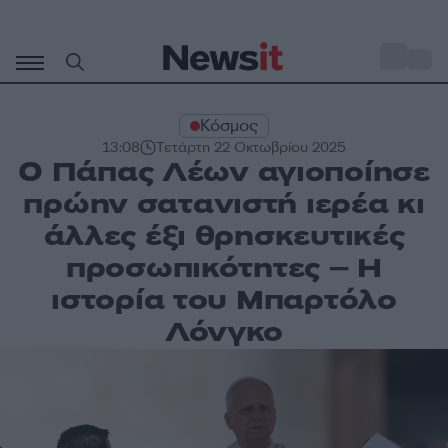
Μετάβαση
σε
o
29
περιεχόμενο
Κόσμος
13:08
Τετάρτη 22 Οκτωβρίου 2025
Ο Πάπας Λέων αγιοποίησε
πρώην σατανιστή ιερέα κι
άλλες έξι θρησκευτικές
προσωπικότητες – Η
ιστορία του Μπαρτόλο
Λόνγκο