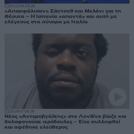
00:21
08.08.26
«Απασφάλισαν» Σάντσεθ και Μελόνι για τη
Θέουτα – Η Ισπανία «απαντά» και αυτή με
ελέγχους στα σύνορα με Ιταλία
23:29
07.08.26
Νέος «Αντεροβγάλτης» στο Λονδίνο βίαζε και
δολοφονούσε ιερόδουλες – Είχε συλληφθεί
και αφέθηκε ελεύθερος