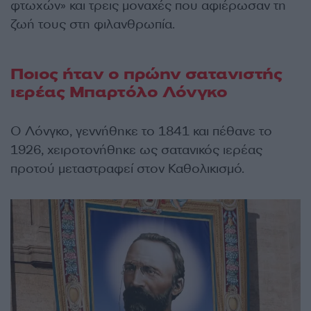
φτωχών» και τρεις μοναχές που αφιέρωσαν τη
ζωή τους στη φιλανθρωπία.
Ποιος ήταν ο πρώην σατανιστής
ιερέας Μπαρτόλο Λόνγκο
Ο Λόνγκο, γεννήθηκε το 1841 και πέθανε το
1926, χειροτονήθηκε ως σατανικός ιερέας
προτού μεταστραφεί στον Καθολικισμό.