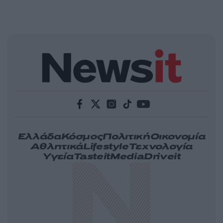
Ελλάδα
Κόσμος
Πολιτική
Οικονομία
Αθλητικά
Lifestyle
Τεχνολογία
Υγεία
Tasteit
Media
Driveit