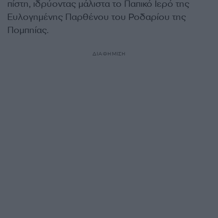
πίστη, ιδρύοντας μάλιστα το Παπικό Ιερό της
Ευλογημένης Παρθένου του Ροδαρίου της
Πομπηίας.
ΔΙΑΦΗΜΙΣΗ