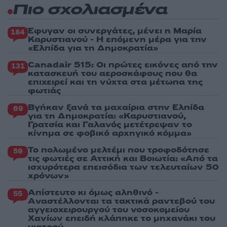
Πιο σχολιασμένα
Έφυγαν οι συνεργάτες, μένει η Μαρία
184
Καρυστιανού - Η επόμενη μέρα για την
«Ελπίδα για τη Δημοκρατία»
Canadair 515: Οι πρώτες εικόνες από την
131
κατασκευή του αεροσκάφους που θα
επιχειρεί και τη νύχτα στα μέτωπα της
φωτιάς
Βγήκαν ξανά τα μαχαίρια στην Ελπίδα
69
για τη Δημοκρατία: «Καρυστιανού,
Γρατσία και Γαλανός μετέτρεψαν το
κίνημα σε φοβικό αρχηγικό κόμμα»
Το πολωμένο μελτέμι που τροφοδότησε
59
τις φωτιές σε Αττική και Βοιωτία: «Από τα
ισχυρότερα επεισόδια των τελευταίων 50
χρόνων»
Απίστευτο κι όμως αληθινό -
55
Aναστέλλονται τα τακτικά ραντεβού του
αγγειοχειρουργού του νοσοκομείου
Χανίων επειδή κλάπηκε το μηχανάκι του