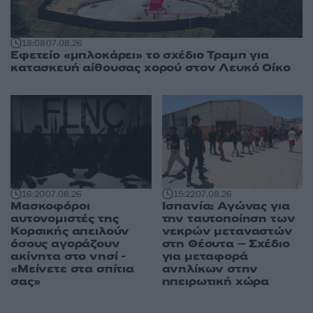
18:08
07.08.26
Εφετείο «μπλοκάρει» το σχέδιο Τραμπ για
κατασκευή αίθουσας χορού στον Λευκό Οίκο
16:20
07.08.26
15:22
07.08.26
Μασκοφόροι
Ισπανία: Αγώνας για
αυτονομιστές της
την ταυτοποίηση των
Κορσικής απειλούν
νεκρών μεταναστών
όσους αγοράζουν
στη Θέουτα – Σχέδιο
ακίνητα στο νησί -
για μεταφορά
«Μείνετε στα σπίτια
ανηλίκων στην
σας»
ηπειρωτική χώρα