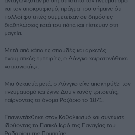
ανταγωνιζόταν με δημοτικότητα τον πνευματισμό
και τον αποκρυφισμό, πράγμα που σήμαινε ότι
πολλοί φοιτητές συμμετείχαν σε δημόσιες
διαδηλώσεις κατά του πάπα και πίστευαν στη
μαγεία.
Μετά από κάποιες σπουδές και αρκετές
πνευματικές εμπειρίες, ο Λόνγκο χειροτονήθηκε
«σατανιστής».
Μια δεκαετία μετά, ο Λόνγκο είχε αποκηρύξει τον
πνευματισμό και έγινε Δομινικανός τριτοετής,
παίρνοντας το όνομα Ροζάριο το 1871.
Επανεντάχθηκε στον Καθολικισμό και συνέχισε
ιδρύοντας το Παπικό Ιερό της Παναγίας του
Ροδαρίου της Πομπηίας.